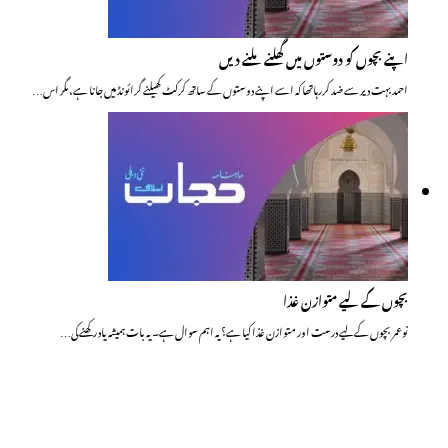
اپنے بچوں کو دوستوں میں گھلنے ملنے دیں
احمد بہت دیر سے ضد کررہاتھا کہ اسے اپنے دوستوں کے ساتھ کرکٹ کھیلنے گرائونڈ میں جانا ہے، مگر اس…
بچوں کے لیے متوازن غذا
نوعمر بچوں کے لیے درست اور متوازن غذا کیا ہے؟ یہ اہم سوال ہے۔ یہ بات ہمیشہ یاد رکھنے کی…