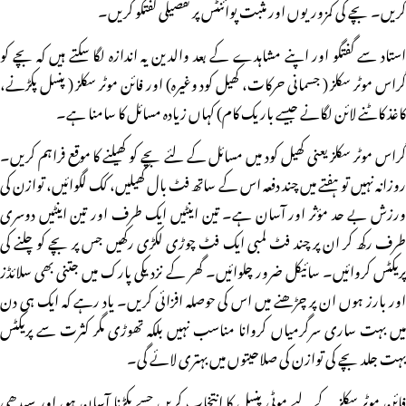
کریں۔ بچے کی کمزوریوں اور مثبت پوائنٹس پر تفصیلی گفتگو کریں۔
استاد سے گفتگو اور اپنے مشاہدے کے بعد والدین یہ اندازہ لگا سکتے ہیں کہ بچے کو
گراس موٹر سکلز ( جسمانی حرکات، کھیل کود وغیرہ) اور فائن موٹر سکلز ( پنسل پکڑنے،
کاغذ کاٹنے لائن لگانے جیسے باریک کام) کہاں زیادہ مسائل کا سامنا ہے۔
گراس موٹر سکلز یعنی کھیل کود میں مسائل کے لئے بچے کو کھیلنے کا موقع فراہم کریں۔
روزانہ نہیں تو ہفتے میں چند دفعہ اس کے ساتھ فٹ بال کھیلیں، کک لگوائیں، توازن کی
ورزش بے حد مؤثر اور آسان ہے۔ تین اینٹیں ایک طرف اور تین اینٹیں دوسری
طرف رکھ کر ان پر چند فٹ لمبی ایک فٹ چوڑی لکڑی رکھیں جس پر بچے کو چلنے کی
پریکٹس کروائیں۔ سائیکل ضرور چلوائیں۔ گھر کے نزد یکی پارک میں جتنی بھی سلائڈز
اور بارز ہوں ان پر چڑھنے میں اس کی حوصلہ افزائی کریں۔ یاد رہے کہ ایک ہی دن
میں بہت ساری سرگرمیاں کروانا مناسب نہیں بلکہ تھوڑی مگر کثرت سے پریکٹس
بہت جلد بچے کی توازن کی صلاحیتوں میں بہتری لائے گی۔
فائن موٹر سکلز کے لیے موٹی پنسل کا انتخاب کریں جسے پکڑنا آسان ہو، اور سیدھی