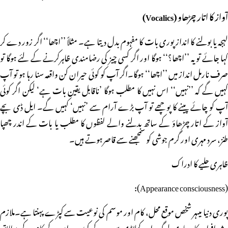
آواز کا اتار چڑھاو (Vocalics)
لہجہ یا بولنے کا انداز پوری بات کا مفہوم بدل دیتا ہے۔ مثلاً ’’اچھا‘‘ اگر زور دے کر
کہا جائے تو یہ ’’اچھا؟‘‘ ہوگا اور اگر کسی چیز کی رضامندی ظاہرکرنے کے لئے ہوگا تو
صرف نارمل انداز میں ’’اچھا‘‘ ہوگا۔اگر آپ کو کوئی حیران کن واقعہ سنا رہا ہو تو آپ
کہیں گے کہ ’’نہیں‘‘ اس نہیں کا مطلب ہوگا ’ناقابل یقین بات ہے‘ لیکن اگر کوئی
آپ کو چائے پینے کا پوچھے تو آپ بڑے آرام سے ’نہیں‘ کہیں گے۔ ایل ڈی بچے
آواز کے اتار چڑھاؤ کے ساتھ بدلنے والے لفظوں کا مطلب یا بات کے اندر چھپا
طنز، سرد مہری اور گرم جوشی کو سمجھنے سے قاصرہوتے ہیں۔
ظاہری حلیے کا ادراک
(Appearance consciousness):
پوری دنیا میںہر شخص موقع محل، کام اور موسم کی نوعیت سے کپڑے پہنتا ہے۔ملازم
پیشہ افراد، کاروباری لوگ اور کھلاڑی سب کے کپڑے ان کے کام کے مطابق