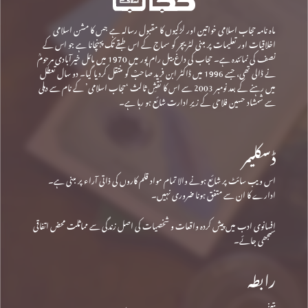
ماہ نامہ حجاب اسلامی خواتین اور لڑکیوں کا مقبول رسالہ ہے جس کا مشن اسلامی
اخلاقیات اور تعلیمات پر مبنی لٹریچر کو سماج کے اس طبقے تک پہنچانا ہے جو اس کے
نصف کی نمائندہ ہے۔ حجاب کی داغ بیل رام پور میں 1970 میں مائل خیرآبادی مرحومؒ
نے ڈالی تھی، جسے 1996 میں ڈاکٹر ابن فرید صاحبؒ کو منتقل کردیا گیا۔ دو سال تعطل
میں رہنے کے بعد نومبر 2003 سے اس کا نقشِ ثالث ‘حجاب اسلامی’ کے نام سے دہلی
سے شمشاد حسین فلاحی کے زیرِ ادارت شائع ہو رہا ہے۔
ڈسکلیمر
اس ویب سائٹ پر شائع ہونے والا تمام مواد قلم کاروں کی ذاتی آراء پر مبنی ہے۔
ادارے کا ان سے متفق ہونا ضروری نہیں۔
افسانوی ادب میں پیش کردہ واقعات و شخصیات کی اصل زندگی سے مماثلت محض اتفاقی
سمجھی جائے۔
رابطہ
پتہ: