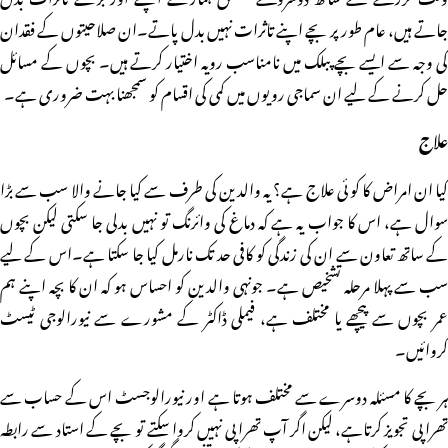
جاتے ہیں، عام طور پر بچے اپنے تاثرات نہیں بدل پاتے۔ان صلاحیتوں کے فقدان
کی وجہ سے ایسے بچے پبلک میں نامناسب رویہ اختیار کرتے ہیں۔ بچوں کے مسائل
حل کرنے کے لیے ان سماجی رویوں میں کمی کی اقسام کو سمجھنا بہت ضروری ہے۔
علاج
کیا ان امراض کا کو ئی علاج ہے؟ یہ والدین کی طرف سے کیا جانے والا سب سے بڑا
سوال ہے، اس کا جواب یہ ہے کہ دماغ کی وائرنگ تو نہیں بدلی جا سکتی لیکن بچوں
کے ساتھ تعاون سے ان کی زندگی کو کافی حد تک نارمل کیا جا سکتا ہے۔اس کے لیے
سب سے پہلا مرحلہ تشخیص ہے۔ جونہی والدین کو احساس ہو کہ ان کا بچہ اپنے ہم
عمر بچوں سے پیچھے یا مختلف ہے، فیملی ڈاکٹر کے مشورے سے نیورالوجی ٹیسٹ
کروائیں۔
ہر بچے کا مسئلہ دوسرے سے مختلف ہوتا ہے اور نیورالوجسٹ اس کے حساب سے
تھرا پی تجویز کرتاہے، لیکن اگر آپ تھرا پی نہیں کروا سکتے تو بچے کے استاد سے رابطہ