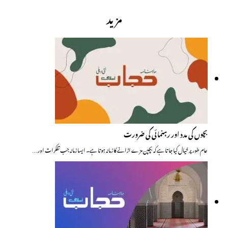
مزید
بچوں کی مدد اور رہنمائی کی ضرورت
عام طور پر خیال کیا جاتا ہے کہ بچپن مزے اڑانے کا زمانہ ہوتا ہے۔ ایسا زمانہ جب تفکرات اور…