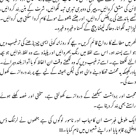
لائن کی مشق کروائیں۔ پیپر کی دوہری تہری تہہ لگوائیں، شرٹ کے بٹن بند کروائیں،
تسمے باندھنے کی پریکٹس کروائیں، اور جتنے چھوٹے موٹے کام کروا سکتی ہیں کروائیں۔
کپڑا تہہ لگوانا، دھاگہ لپیٹنا، پیچ کے کسنا وغیرہ وغیرہ۔
گھر میں مطالعے کا رواج قائم کریں۔بچے کو روزانہ کوئی ایسی چیز پڑھنے کی ترغیب دیں
جو اسے پسند ہو، اس سے لفظ میں رنگ بھروائیں اور پلیڈو سے وہ لفظ بنوائیں جو بچہ
الٹے لکھتا ہے۔ اسے ترغیب دیں کہ وہ لکھتے وقت ان الفاظ کو با آواز بلند دہرائے۔
یادرکھیںکہ یہ محنت تھکا دینے والی ہو گی لیکن ہمیشہ کے لیے بچے پر بند دروازے کھول
دے گی۔
محبت اور برداشت سیکھنے کے دروازے کھولتی ہے، سختی اور غصہ کھلے ہوئے
راستے بھی بند کر دیتا ہے۔
ایک طویل فہرست ان کامیاب اور نامور لوگوں کی ہے جنھوں نے لرننگ ڈس
ایبلٹی پر قابو پایا اور اپنے شعبوں میں نام کمایا۔lll