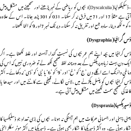
٭ڈسکیلکولیا( Dyscalculia): بچوں کو ریاضی کے نمبر پڑھنے اور سمجھنے میں مشکل پیش
آتی ہے مثلاً 17 اور 71 میں فرق نہ کر سکنا۔ 031 کو 301 پڑھ جانا۔ اس کے علاوہ
+کو * لکھ دینا، سادہ جمع اور تفریق نہ کر سکنا۔ دیر تک نمبر 7اور 9 کو الٹا لکھنا۔
ڈس گرافیا( Dysgraphia)
ڈس گرافیا میں بچہ اپنے ہم عمر بچوں کی نسبت گندا، آہستہ اور غلط لکھتا ہے۔ اگر
ایک دن بہت زیادہ پریکٹس کے بعد وہ چند لفظ صحیح لکھ لے تو ضروری نہیں کہ اس کی
دماغی وائرنگ اسے اگلے د ن ’ج‘ کو ’خ‘ اور ’9‘ کو ’6‘ یا ’بی‘ کو ’ڈی‘ نہ دکھائے۔ اکثر
ڈس گرافیا بچوں کو پنسل پکڑنے میں ،لائن لگانے، قینچی سے کاٹنے میں اور سیدھا یا
کاغذکی صحیح سمت لکھنے میں مشکل پیش آ تی ہے۔
ڈسپریکسیا(Dyspraxia)
یعنی ذہنی اور جسمانی حرکات میں ہم آہنگی نہ ہونا۔ بچوں کی بڑی تعداد جو ڈسلیکسیا کا
شکار ہوتی ہے، وہ اکثر ڈسپریکیا کا شکار بھی ہوتی ہے۔ ڈسپریکیا میں اکثر موٹر سکلز اتنی