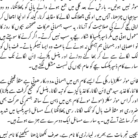
موثر نہیں ہوتیں۔ بارش کے بعد گلی میں جمع ہونے والے پانی کو پھلانگنا، دو دو
سیڑھیاں چڑھنا، آپس میں اونچی چھلانگ لگانے کا مقابلہ کرنا، گیند کو اونچا اچھال کر
اپنی کیچ کرنے کی صلاحیت کو آزمانا، یہ سب جسمانی حرکات صحتمند بچوں کا روز کا
معمول ہوتی ہیں مگر ڈسپریکسیا کا شکار بچے یہ سب نہیں کرتے۔ اگر کرنے کا سوچتے ہیں
تو اعصابی اور جسمانی ہم آہنگی نہ ہونے کے باعث وہ ایسا نہیںکر پاتے۔ فٹ بال کو
کک لگانے سے لے کر بھا گنے دوڑنے اور پنسل پکڑنے، لائن لگانے تک کے
سارے کام ڈسپریکسک بچے کو عام بچوں کی نسبت مشکل لگتے ہیں۔
فائن موٹر سکلز(باریکی کے ایسے کام جن میں جسمانی مدد درکار ھوتی ہے مثلاً قینچی سے
کاٹنا، کاغذ پر سیدھی لائن لگانا، کاغذ یا کپڑے کو تہہ لگانا، پنسل کو صحیح گرفت سے پکڑنا)
اور گراس موٹر سکلز (موٹے موٹے کام جن میں ذہن کے ساتھ جسم کی حرکت بھی
ضروری ہو مثلاً فٹ بال کو کک لگانا، رسی پھلانگنا )کے مسائل ڈسپریکسیا میں شدید
ہوکر سامنے آتے ہیں۔ یہ سارے مسائل ایک دوسرے سے جڑے ہوتے ہیں۔
بچپن تجربات سے بھرپور لیبارٹری کا نام ہے، صرف لکھنا پڑھنا سیکھنے کا نام نہیں