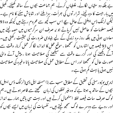
ہے بلکہ دو ستیاں لگانے، غلطیاں کرنے، ہم جماعت بچوں کے ساتھ کھیلنے، کھیل
میں ہار جیت کا مزہ لینے، شرار توں کی جرأت، سزا ملنے اور شاباش سننے کا نام ہے۔
لیکن لرننگ ڈس ایبلٹی کے حامل بچے اس سب کچھ سے محروم رہتے ہیں کیونکہ وہ 93
فیصد معلومات کو حاصل نہیں کرپاتے جو نہ صرف ان سرگرمیوں میں حصہ لینے میں
معاون ہوتی ہیں بلکہ روز مرہ زندگی کے لیے بنیادی ضرورت کی حیثیت رکھتی ہیں۔
اس 93 فیصد میں اشاروں کو سمجھنا ، موقع محل کا اندازہ لگا کر عمل کرنا، وقت سے
آگے دیکھنے کی اور گزرے وقت سے سیکھنے کی صلاحیت ہونا ، پیش آنے والی
صورت حال کو سمجھنا اور اس کے مطابق عمل کی صلاحیت پانا وغیرہ کی صلاحیت
نہیں ہوتی یا بہت کم ہوتی ہے۔
ایمری یونیورسٹی کی تحقیق کے مطابق سب سے بڑا مسئلہ ایل ڈی(لرننگ ڈس ایبل)
بچوں کے ساتھ یہ ہوتا ہے کہ وہ بغیر لفظوں کی زبان سمجھنے سے قاصر ہوتے ہیں۔ہم
لوگ صرف سات فیصد لفظ استعمال کرتے ہیں اور بہت سی باتیں ہمارے انداز
اور رویے سے دوسرے لوگ سمجھ لیتے ہیں۔ نفسیات کی زبان میں ایسے بچوں کو