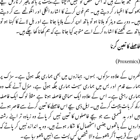
ہم سمجھ جاتے ہیں کہ اس شخص کو کہیں پہنچنا ہے، پیٹ پر ہاتھ پھیر کر نارمل بچے
بھوک کا اظہار کر دیتے ہیں۔ ہم فون کرنے کا اشارہ انگلی اور انگوٹھے سے کر دیتے
ہیں۔ دور سے ویٹر کو بلانا ہو تو ہاتھ اوپر کرکے ہلایا جاتا ہے اور بل لانے کا کہنا ہو تو
ہاتھ سے لکھنے کا اشارہ کرکے اسے متوجہ کیا جاتا ہے کہ ہم کھانا کھا چکے ہیں۔
فاصلے کا تعین کرنا
(Proxemics)
گھروں کے علاوہ سڑکوں، بسوں، جہازوں میں بھی ہماری جگہ ہوتی ہے۔ سڑک پر
ہمارے قدم اور بس میں ہماری سیٹ ہماری جگہ ہوتی ہے، منزل آنے تک وہ
ہماری رہتی ہے۔ اس کے علاوہ ایک سماجی فاصلہ ہوتا ہے مثلاً لوگ ایک فاصلہ
رکھ کر بات چیت کرتے ہیں۔ ایل ڈی بچے اس فاصلے کا تعین کرنے سے قاصر ہوتے
ہیں اور بد قسمتی سے جو بچے فاصلوں کا تعین نہیں کر پاتے وہ زیادہ تر اپنے رشتہ
داروں کے ہاتھوں جنسی استحصال کا شکار ہوتے ہیں، وہ یہ اندازہ نہیں کر پاتے کہ
ان کے قریب آ کر چھونے والا شخص کس نیت سے انہیں چھو رہا ہے۔