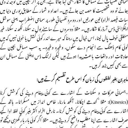
سماجی نفسیات کے مسائل کا شکار بھی کہا جاتا ہے، جن پر اگر بچپن میں توجہ نہ دی
جائے تو وہ شخصیت کا حصہ بن جاتے ہیں۔ اعداد و شمار کے مطابق پوری دنیا میں
سات فیصد افراد) تین عورتیں اور دو مرد نفسیاتی طور پر سماجی اضطراب یعنی سوشل
اینگزائٹی ڈس آرڈر کا شکار ہیں۔ مثلا ً دوسروں کے سامنے بول نہ سکنا، لکھ نہ سکنا، غیر
منطقی خوف پال لینا، اس خیال میں رہنا کہ میرے اندر کوئی کشش یا خوبی نہیں کہ میں
کوئی کام ڈھنگ سے انجام دے سکوں، وغیرہ وغیرہ۔ یہ سب مسائل بچپن کے
حادثات اور واقعات باعث پیدا ہوتے ہیں لیکن لرننگ ڈس ایبلٹی کے مسائل ان
سے بھی کہیں بڑھ کر ہیں۔
ماہرین بغیر لفظوں کی زبان کو اس طرح تقسیم کرتے ہیں:
٭جسمانی حرکات و سکنات کے اشارے سے کوئی پیغام دینے کی کوشش کرنا
(Kinesics): مثلا ً کندھے اچکانا، آنکھ مارنا، خاص انداز میں مسکرانا۔ ہاتھ کے
اشارے سے کوئی پیغام دینے کی کوشش کرنا۔ نارمل افراد اکثر بغیر کوئی لفظ ادا کیے
صرف اشارے سے اپنا مطلب واضح کر دیتے ہیں۔ مثلا ً اگر کوئی بار بار گھڑی دیکھے تو