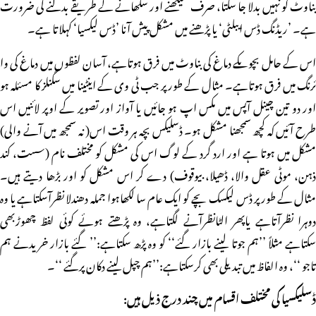
بناوٹ کو نہیں بدلا جا سکتا، صرف سیکھنے اور سکھانے کے طریقے بدلنے کی ضرورت
ہے۔ ’ریڈنگ ڈس ایبلٹی‘ یا پڑھنے میں مشکل پیش آنا ’ڈس لیکسیا‘ کہلاتا ہے۔
اس کے حامل بچوںکے دماغ کی بناوٹ میں فرق ہوتاہے، آسان لفظوں میں دماغ کی وا
ئرنگ میں فرق ہوتاہے۔ مثال کے طور پر جب ٹی وی کے اینٹینا میں سگنلز کا مسئلہ ہو
اور دو تین چینل آپس میں مکس اپ ہو جائیں یا آواز اور تصویر کے اوپر لائنیں اس
طرح آئیں کہ کچھ سمجھنا مشکل ہو۔ ڈسلیکس بچہ ہر وقت اس( نہ سمجھ میں آنے والی)
مشکل میں ہوتا ہے اور ارد گرد کے لوگ اس کی مشکل کو مختلف نام (سست، کند
ذہن، موٹی عقل والا، ڈھیلا، بیوقوف) دے کر اس مشکل کو اور بڑھا دیتے ہیں۔
مثال کے طور پر ڈس لیکسک بچے کو ایک عام سا لکھاہوا جملہ دھندلا نظرآسکتاہے یا وہ
دوہرا نظرآتاہے یاپھر الٹانظرآنے لگتاہے، وہ پڑھتے ہوئے کوئی لفظ چھوڑبھی
سکتاہے مثلاً ’’ہم جوتا لینے بازار گئے‘‘ کو وہ پڑھ سکتاہے:’’ گئے بازار خریدنے ہم
تاجو ‘‘، وہ الفاظ میں تبدیلی بھی کرسکتاہے:’’ہم چپل لینے دکان پرگئے ‘‘۔
ڈسلیکسیا کی مختلف اقسام میں چند درج ذیل ہیں: