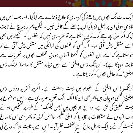
ایک مدت تک بچوں میں پڑھنے کی کمزوری کاعلاج ڈنڈے سے کیاگیا، اور جب اس میں
ناکامی ہوئی ان پر لیبل لگایاگیا کہ یہ پڑھنے کے قابل نہیں۔ لیکن پھر ریسرچ نے ثابت
کیاکہ اگر کوئی بچہ ہجے کرنے میں اٹکتا ہے تو ضروری نہیں کہ لفظوں کو سمجھنے میں بھی
اسے مشکل پیش آتی ہو۔ اگر کسی کو لفظوں کی ادائیگی میں مشکل پیش آتی ہے تو
ہوسکتاہے کہ اسے ان لفظوں کو لکھنا آسان ہو،(یہ مختلف بچوں پر تجربات سے
ثابت ہوچکا ہے)۔ ’ریڈنگ ڈ س ایبلٹی‘ سے کہیں زیادہ مشکل کا سامنا’ لرننگ ڈس
ایبلٹی‘ کے حامل بچوں کوکرنا پڑتا ہے۔
لرننگ ڈ س ایبلٹی کے مفہوم میں بہت وسعت ہے، اگرچہ اکثر یہ دونوں ڈس
ایبلیٹیزاکٹھی ہوجاتی ہیں پھر بھی ان کا الگ الگ تجزیہ ضروری ہے۔ اس موضوع پر
بہت تحقیق کی گئی ہے، وہ بچے جو بچپن میں ’ڈس لیکسک‘ کے طور پر تشخیص ہوئے
جب انہوں نے مشکلات پر قابو پا کر اعلیٰ تعلیم حاصل کرلی تو پھر بھی ان کا دماغ
ٹیسٹ کرنے پر ایک نارمل دماغ سے مختلف نظر آیا۔ اس سے یہ ثابت ہوا کہ دماغ کی