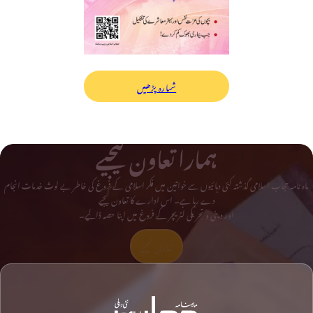
شمارہ پڑھیں
ہمارا تعاون کیجیے
ماہ نامہ حجاب اسلامی گذشتہ کئی دہائیوں سے خواتین میں فکر اسلامی کے فروغ کی خاطر بے لوث خدمات انجام
دے رہا ہے۔ اس ادارے کا تعاون کیجیے
اور دینی و تحریکی لٹریچر کے فروغ میں اپنا حصہ ڈالیے۔
تعاون کیجیے