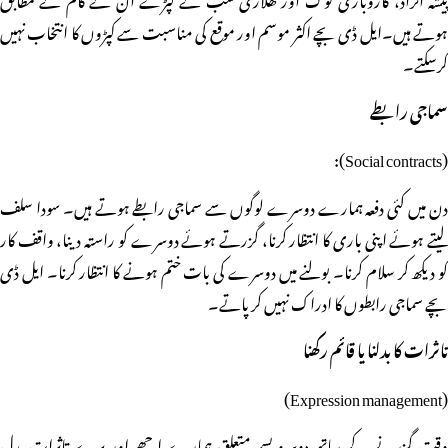
ہوتے ہیں۔ایل ڈی بچے اکثر موسم اور موقع کی مناسبت سے کپڑوں کا انتخاب نہیں
کرسکتے۔
سماجی رابطے
(Social contracts):
دن میں کئی دفعہ ہمارے دوسرے لوگوں سے سماجی رابطے ہوتے ہیں۔ سودا سلف
لیتے ہوئے اپنی باری کا انتظار کرنا، گزرتے ہوئے دوسرے کو راستہ دینا، واقف کار
کو دیکھ کر سلام کرنا۔ بولنے میں دوسرے کی بات ختم ہونے کا انتظار کرنا۔ ایل ڈی
بچے سماجی رابطوں کا ادراک نہیں کر پاتے۔
تاثرات کا بدلنا یا قائم رکھنا
(Expression management)
وقت گزرنے کے ساتھ دوسروںسے متعلق ہمارے اچھے اور برے تاثرات بدل