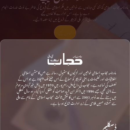
ماہ نامہ حجاب اسلامی گذشتہ کئی دہائیوں سے خواتین میں فکر اسلامی کے فروغ کی خاطر بے لوث خدمات انجام
دے رہا ہے۔ اس ادارے کا تعاون کیجیے
اور دینی و تحریکی لٹریچر کے فروغ میں اپنا حصہ ڈالیے۔
تعاون کیجیے
ماہ نامہ حجاب اسلامی خواتین اور لڑکیوں کا مقبول رسالہ ہے جس کا مشن اسلامی
اخلاقیات اور تعلیمات پر مبنی لٹریچر کو سماج کے اس طبقے تک پہنچانا ہے جو اس کے
نصف کی نمائندہ ہے۔ حجاب کی داغ بیل رام پور میں 1970 میں مائل خیرآبادی مرحومؒ
نے ڈالی تھی، جسے 1996 میں ڈاکٹر ابن فرید صاحبؒ کو منتقل کردیا گیا۔ دو سال تعطل
میں رہنے کے بعد نومبر 2003 سے اس کا نقشِ ثالث ‘حجاب اسلامی’ کے نام سے دہلی
سے شمشاد حسین فلاحی کے زیرِ ادارت شائع ہو رہا ہے۔
ڈسکلیمر