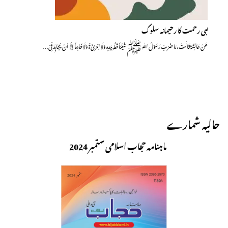
نبی رحمت کا رحیمانہ سلوک
عَنْ عَائِشَۃَ قَالَتْ، مَا ضَرَبَ رَسُوْلُ اللّٰہِ ﷺ شَیْئاً قَطُّ بِیَدِہٖ وَلَا اِمْـرَئَ ۃً وَلَا خَادِماً إِلَّا اَنْ یُجَاہِدَ فِیْ…
حالیہ شمارے
ماہنامہ حجاب اسلامی ستمبر 2024