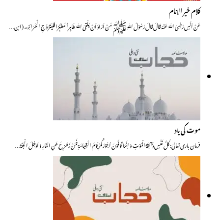
کلام خیر الانام
عَنْ اَنَسٍ رَضِیَ اللّٰہُ عَنْہُ قَالَ قَالَ رَسُوْلُ اللّٰہِ ﷺ مَنْ اَرَادَ اَنْ یَلْقیٰ اللّٰہَ طَاہِراً مُطَہَّرًا فَلِیَتَزَوَّجِ الْحَرَائِرَ۔ (ابن…
موت کی یاد
فرمان باری تعالیٰ: کُلُّ نَفْسٍ ذَآئِقَۃُ الْمَوْتِ وَ اِنَّمَا تُوَفَّوْنَ اُجُوْرَکُمْ یَوْمَ الْقِیَامَۃِ فَمَنْ زُحْزِحَ عَنِ النَّارِ وَ اُدْخِلَ الْجَنَّۃَ…