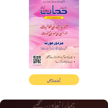
شمارہ پڑھیں
ہمارا تعاون کیجیے