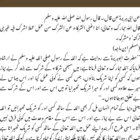
عن ابی ہریرہؓ عن قال۔ قال رسول اللّٰہ صلی اللّٰہ علیہ وسلم
قال اللّٰہ تبارک و تعالیٰ: انا اغنی الشرکاء عن الشرک من عمل عملا اشرک فیہ غیری
ترکتہ‘ ومشرکہ۔
(مسلم ابن ماجہ)
’’حضرت ابوہریرہؓ سے روایت ہے کہ اللہ کے رسول صلی اللہ علیہ وسلم نے ارشاد
فرمایاکہ اللہ تبارک و تعالیٰ فرماتاہے: میں سبھی شرکاء کے شرک سے بڑھ کر بے نیاز
ہوں کہ کسی کو اپنا شریک بنائوں، جس کسی نے کوئی عمل کیا اور اس میںاس نے
میرے علاوہ کسی اور کو میرا شریک ٹھہرایا تو میں اس سے اور اس کے شرک سے
بے تعلق ہوجاتاہوں۔‘‘
یعنی دنیا کے تمام انسان مل کر بھی اللہ کے ساتھ کسی اور کو شریک ٹھہرائیں تو اللہ
تعالیٰ اس سے بے نیاز ہے اور اس سے اس کے مقام وحدت میں کوئی فرق نہیں
آتا۔ اسی طرح اگر بندہ اپنے عمل میں اللہ تعالیٰ کے ساتھ کسی کو شریک ٹھہراتا ہے
تب بھی وہ اللہ تعالیٰ کا کچھ نہیں بگاڑتا بلکہ اپنی زندگی کو تباہ کرتا ہے۔ کیونکہ اللہ تعالیٰ