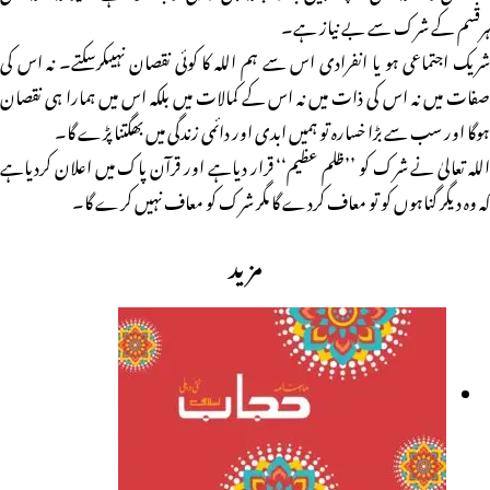
ہرقسم کے شرک سے بے نیاز ہے۔
شریک اجتماعی ہو یا انفرادی اس سے ہم اللہ کا کوئی نقصان نہیںکرسکتے۔ نہ اس کی
صفات میں نہ اس کی ذات میں نہ اس کے کمالات میں بلکہ اس میں ہمارا ہی نقصان
ہوگا اور سب سے بڑا خسارہ تو ہمیں ابدی اور دائمی زندگی میں بھگتنا پڑے گا۔
اللہ تعالیٰ نے شرک کو ’’ظلم عظیم‘‘ قرار دیاہے اور قرآن پاک میں اعلان کردیاہے
کہ وہ دیگر گناہوں کو تو معاف کردے گا مگر شرک کو معاف نہیں کرے گا۔
مزید