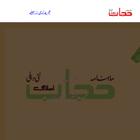
خریداری / عطیہ
شرک
محمد دانش بجنوریؔ