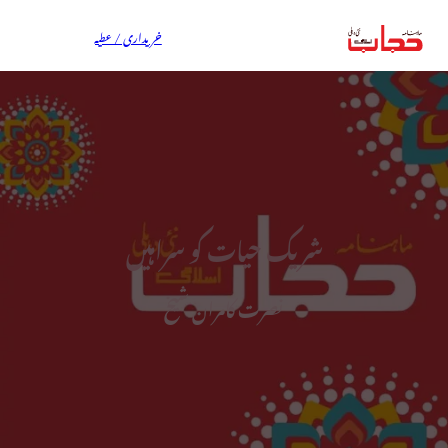
خریداری / عطیہ
شریک حیات کو سراہیں
نصرت کامران شیخ