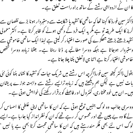
کا ان کے ازدواجی رشتے کے ساتھ براہ راست تعلق ہے۔
ڈاکٹر سین فورڈ کا کہنا تھا کہ ساتھی کا تنقید یا شکایت سے دستبردار ہونا بڑے نقصان سے
گریز کا ایک طریقہ تو ہے مگر یہ ایک فرد کے دکھی ہونے کو ظاہر کرتا ہے۔ اکثر معمولی
تنقید بڑھتے بڑھتے جھگڑے کی صورت اختیار کر لیتی ہے لہٰذا ایک ساتھی خاموشی سے
دستبردار ہوجاتا ہے جبکہ دوسرا مطالبے پر ڈٹا رہتا ہے۔ جتنا زیادہ دوسرا شخص
خاموشی اختیار کرتا ہے اتنا ہی لاتعلق بنتا چلا جاتا ہے۔
بقول ڈاکٹر کیتھ سین فورڈاگرچہ اس رشتے میں شریک حیات کو تنقید کا نشانہ بننا کوئی نئی
بات نہیں ہے لیکن ہم دیکھتے ہیں کہ زیادہ ترایسے رشتے سے وابستہ جوڑے پریشان
ہیں۔ ان میں خود مختاری، کنٹرول اور فاصلے کو برقرار رکھنے کی خواہش ہوتی ہے۔
دوسری جانب وہ لوگ جنہیں توقع ہوتی ہے کہ ان کا ساتھی اپنی غلطی کا احساس کر
لے گا وہ بے چین تھے اور محسوس کر رہے تھے کہ ان کو نظرانداز کیا جارہا ہے۔ایسے
لوگ اس لئے بھی فکر مندرہتے ہیں کہ ان کا ساتھی محبت کرتا بھی ہے یا نہیں ‘