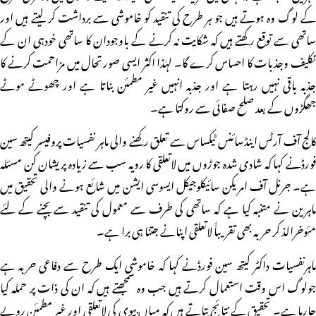
کے لوگ وہ ہوتے ہیں جو ہر طرح کی تنقید کو خاموشی سے برداشت کر لیتے ہیں اور
ساتھی سے توقع رکھتے ہیں کہ شکایت نہ کرنے کے باوجودان کا ساتھی خودہی ان کے
تکلیف وجذبات کا احساس کرے گا۔ لہٰذا اکثر ایسی صورتحال میں مزاحمت کرنے کا
جذبہ باقی نہیں رہتا ہے اور جذبہ انہیں غیر مطمئن بناتا ہے اور چھوٹے موٹے
جھگڑوں کے بعد صلح صفائی سے روکتا ہے۔
کالج آف آرٹس اینڈسائنس ٹیکساس سے تعلق رکھنے والی ماہر نفسیات پروفیسر کیتھ سین
فورڈنے کہا کہ شادی شدہ جوڑوں میں لاتعلقی کا رویہ سب سے زیادہ پریشان کن مسئلہ
ہے۔ جرنل آف امریکن سائیکلوجیکل ایسوسی ایشن میں شائع ہونے والی تحقیق میں
ماہرین نے متنبہ کیا ہے کہ ساتھی کی طرف سے معمول کی تنقید سے بچنے کے لئے
مئوخرالذ کر حربہ بھی تقریباََ لاتعلقی اپنانے جتنا ہی برا ہے۔
ماہرنفسیات داکٹر کیتھ سین فورڈنے کہا کہ خاموشی ایک طرح سے دفاعی حربہ ہے
جولوگ اس وقت استعمال کرتے ہیں جب وہ سمجھتے ہیں کہ ان کی ذات پر حملہ کیا
جارہا ہے۔ تحقیق کے نتائج بتاتے ہیں کہ میاں بیوی کی لاتعلقی اور غیر مطمئن رویے