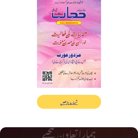
شمارہ پڑھیں
ہمارا تعاون کیجیے