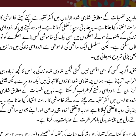
ماہرین نفسیات کے مطابق شادی شدہ جوڑوں میں اکثر تنقید سے بچنے کیلئے خاموشی کا
راستہ اختیار کیا جاتا ہے۔ یہ جذباتی رویہ لاتعلقی کہلاتا ہے۔ اور وہ کہتے ہیں کہ ازدواجی
زندگی کے چھوٹے موٹے جھگڑوں میں کسی ایک کی خاموشی کسی بڑے جھگڑے کو تو
ٹال سکتی ہے۔ لیکن مسلسل ایک ساتھی کی خاموشی سے ازدواجی زندگی میں دراڑیں
بھی پڑنی شروع ہوجاتی ہیں۔
تنقید اگرچہ کسی کو بھی اچھی نہیں لگتی لیکن شادی شدہ زندگی پر اس کا کچھ زیادہ ہی
خراب اثر پڑتا ہے۔ چناں چہ شادی شدہ جوڑوں کا تنہائی میں ایک دوسرے پر نکتہ چینی
کرنا ان کے ازدواجی رشتے کو خراب کر سکتا ہے۔ ماہرین نفسیات کے مطابق شادی
شدہ جوڑوں میں اکثر تنقید سے بچنے کے لئے خاموشی کا راستہ اختیار کیا جاتا ہے۔ یہ
جذباتی رویہ لاتعلقی کہلاتا ہے اور یہ لاتعلقی ازدواجی بندھن اور اپنے جیون ساتھی کے
لئے دل میں ناپسندیدگی یا پھر نفرت کے جذبات پیدا کرتا ہے۔
ماہرین کا کہنا ہے کہ تنہائی میں شریک حیات کی تنقید کو جھیلنے والوں میں دوسری طرح