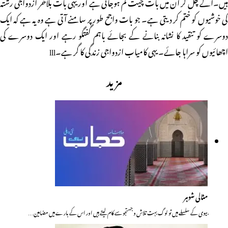
ہیں۔آگے چل کر ان میں بات چیت کم ہوجاتی ہے اور یہی بات بلآخر ازدواجی رشتہ
کی خوشیوں کو ختم کر دیتی ہے۔ جو بات واجح طور پر سامنے آتی ہے وہ یہ ہے کہ ایک
دوسرے کو تنقید کا نشانہ بنانے کے بجائے باہم گفتگو رہے اور ایک دوسرے کی
اچھائیوں کو سراہا جائے۔ یہی کامیاب ازدواجی زندگی کا گر ہے۔lll
مزید
مثالی شوہر
بیوی کے سلسلے میں تو لوگ بہت تلاش و جستجو سے کام لیتے ہیں اور اس کے بارے میں مضامین…