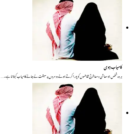
کامیاب بیوی
ہر وہ شخص جو معاشی و معاشرتی تقاضوں کو پورا کرتے ہوئے دوسروں پر سبقت لے جائے کامیاب کہلاتا ہے۔…