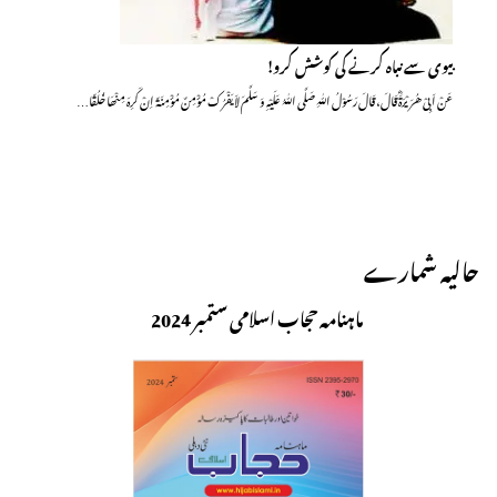
بیوی سے نباہ کرنے کی کوشش کرو!
عَنْ اَبِیْ ھُرَیْرَۃَؓ قَالَ، قَالَ رَسُوْلُ اللّٰہِ صَلَّی اللّٰہُ عَلَیْہِ وَ سَلَّمَ لاَ یَفْرُکْ مُؤْمِنٌ مُؤْمِنَۃً اِنْ کَرِہَ مِنْھَا خُلُقًا…
حالیہ شمارے
ماہنامہ حجاب اسلامی ستمبر 2024