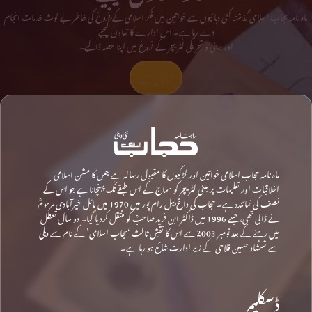
ماہ نامہ حجاب اسلامی گذشتہ کئی دہائیوں سے خواتین میں فکر اسلامی کے فروغ کی خاطر بے لوث خدمات انجام
دے رہا ہے۔ اس ادارے کا تعاون کیجیے
اور دینی و تحریکی لٹریچر کے فروغ میں اپنا حصہ ڈالیے۔
تعاون کیجیے
ماہ نامہ حجاب اسلامی خواتین اور لڑکیوں کا مقبول رسالہ ہے جس کا مشن اسلامی
اخلاقیات اور تعلیمات پر مبنی لٹریچر کو سماج کے اس طبقے تک پہنچانا ہے جو اس کے
نصف کی نمائندہ ہے۔ حجاب کی داغ بیل رام پور میں 1970 میں مائل خیرآبادی مرحومؒ
نے ڈالی تھی، جسے 1996 میں ڈاکٹر ابن فرید صاحبؒ کو منتقل کردیا گیا۔ دو سال تعطل
میں رہنے کے بعد نومبر 2003 سے اس کا نقشِ ثالث ‘حجاب اسلامی’ کے نام سے دہلی
سے شمشاد حسین فلاحی کے زیرِ ادارت شائع ہو رہا ہے۔
ڈسکلیمر