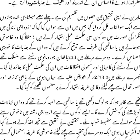
نظرانداز ہونے کااحساس ان کے اندردکھ اور تکلیف کے جذبات پیدا کرتا ہے۔
ماہرین نے اپنی تحقیق تین حصوں میں تقسیم کی ہے۔ پہلے حصے میںشادی شدہ جوڑوں
سے ایک سوالنامہ فل کروایا گیا جس میں ان سے سوال کیا گیا کہ ازدواجی زندگی میں
تکرارکی صورت میں وہ کون سی حکمت عملی اختیار کرتے ہیں ؟ مثلاََ کیا وہ خاموش
ہوجاتے ہیں یا ساتھی کی طرف سے توقع کرتے ہیں کہ وہ ان کے جذبات کا خودہی
احساس کرے۔ دوسرے مرحلے میں 223بالغان جورومانوی رشتے سے منسلک تھے
ان کے رشتے کی کامیابی اور معمولی اختلافات میں ان کی حکمت عملی کا جائزہ لیا گیا۔
تیسرے مرحلے میں5 13انڈر گریجویٹس طلبہ سے میاں بیوی کے باہمی تنازعہ اور
صورتحال سے بچنے کیلئے دفاعی طریقہ اختیار کرنے پر مضمون لکھنے کو کہا گیا۔
نتیجے سے ظاہر ہوا کہ جو لوگ دکھی تھے یا ساتھی سے اْمید کرتے تھے کہ وہ ان خیالات
کو پڑھنے کی کوشش کرے گا۔ ایسے لوگوں کے اپنے ازدواجی رشتہ میں ناخوش رہنے
کے حوالے سے مضبوط شواہد ملے۔ محققین نے تحقیق سے نتیجہ اخذکرتے ہوئے کہا
کہ اکثر میاں بیوی ایک دوسرے کی تنقید سے بچنے کیلئے خاموشی کا طریقہ استعمال کرتے