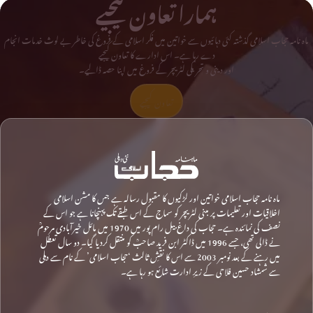
ہمارا تعاون کیجیے
ماہ نامہ حجاب اسلامی گذشتہ کئی دہائیوں سے خواتین میں فکر اسلامی کے فروغ کی خاطر بے لوث خدمات انجام
دے رہا ہے۔ اس ادارے کا تعاون کیجیے
اور دینی و تحریکی لٹریچر کے فروغ میں اپنا حصہ ڈالیے۔
تعاون کیجیے
ماہ نامہ حجاب اسلامی خواتین اور لڑکیوں کا مقبول رسالہ ہے جس کا مشن اسلامی
اخلاقیات اور تعلیمات پر مبنی لٹریچر کو سماج کے اس طبقے تک پہنچانا ہے جو اس کے
نصف کی نمائندہ ہے۔ حجاب کی داغ بیل رام پور میں 1970 میں مائل خیرآبادی مرحومؒ
نے ڈالی تھی، جسے 1996 میں ڈاکٹر ابن فرید صاحبؒ کو منتقل کردیا گیا۔ دو سال تعطل
میں رہنے کے بعد نومبر 2003 سے اس کا نقشِ ثالث ‘حجاب اسلامی’ کے نام سے دہلی
سے شمشاد حسین فلاحی کے زیرِ ادارت شائع ہو رہا ہے۔