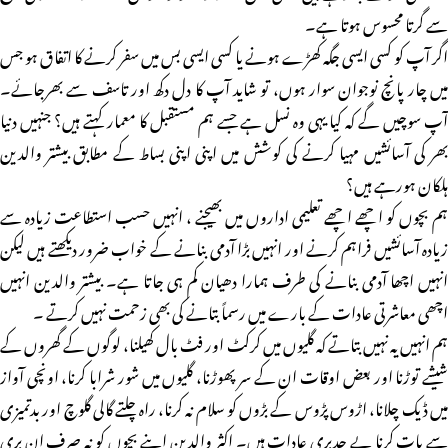
سے گرتا محسوس ہوتا ہے۔
اگر آپ کو کسی ایسی جگہ کھڑے ہونے یا کسی ایسی بس میں سفر کرنے کا اتفاق ہو جس
میں چار پانچ نوجوان سوار ہوں، تو شاید آپ کا دل دکھ اور تاسف سے بھرجائے۔
آپ سوچیں گے کہ کیا یہی وہ نسل ہے جسے ہم مستقبل کا معمار کہتے ہیں؟ جنہیں دنیا
بھر کی آسائشیں مہیا کرنے کی کوشش میں اپنی اپنی بساط کے مطابق بیشتر والدین
ہلکان ہورہے ہیں؟
ہم بچوں کو اچھے اچھے تعلیمی اداروں میں بھیجنے ، انہیں حسب استطاعت زیادہ سے
زیادہ آسائشیں فراہم کرنے اور انہیں بڑا آدمی بنانے کے خواب ضرور دیکھتے ہیں لیکن
انہیں اچھا آدمی بنانے کی طرف ہمارا دھیان کم ہی جاتا ہے۔ بیشتر والدین انہیں
اچھی معاشرتی عادات کے بارے میں رسماً بتانے کی بھی زحمت نہیں کرتے ۔
ہم انہیں یہ نہیں بتاتے کہ گلیوں میں کرکٹ اور فٹ بال کھیلنا، لوگوں کے گھروں کے
شیشے توڑنا اور بعض اوقات ان کے سر پھوڑنا، گلیوں میں شور شرابا کرنا، اونچی آواز
میں ڈیک چلانا، اڑوس پڑوس کے بڑوں کو سلام نہ کرنا، راہ چلتے گالی گلوچ اور بدتمیزی
سے بات کرنا بے حدبری عادات ہیں۔ اکثر والدین اپنے بچوں کو نہ صرف ان بری