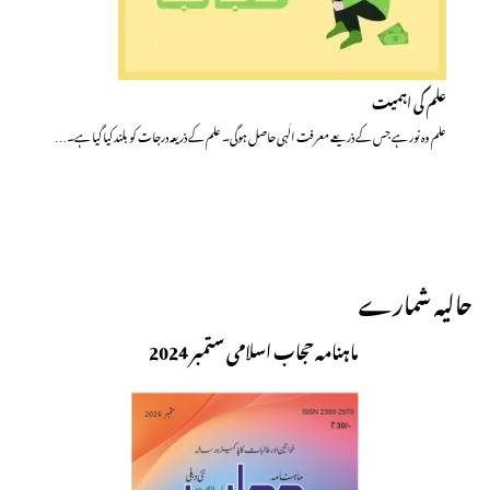
علم کی اہمیت
علم وہ نور ہے جس کے ذریعے معرفت الٰہی حاصل ہوگی۔ علم کے ذریعہ درجات کو بلند کیا گیا ہے۔…
حالیہ شمارے
ماہنامہ حجاب اسلامی ستمبر 2024