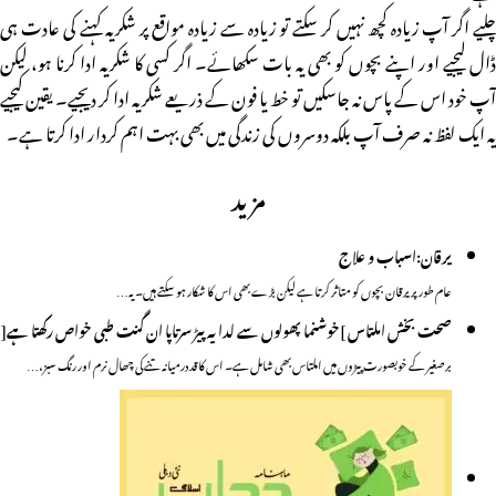
چلیے اگر آپ زیادہ کچھ نہیں کر سکتے تو زیادہ سے زیادہ مواقع پر شکریہ کہنے کی عادت ہی
ڈال لیجیے اور اپنے بچوں کو بھی یہ بات سکھائے۔ اگر کسی کا شکریہ ادا کرنا ہو، لیکن
آپ خود اس کے پاس نہ جاسکیں تو خط یا فون کے ذریعے شکریہ ادا کر دیجیے۔ یقین کیجیے
یہ ایک لفظ نہ صرف آپ بلکہ دوسروں کی زندگی میں بھی بہت اہم کردار ادا کرتا ہے۔
مزید
یرقان:اسباب و علاج
عام طور پر یر قان بچوں کو متاثر کرتا ہے لیکن بڑے بھی اس کا شکار ہو سکتے ہیں۔ یہ…
صحت بخش املتاس ]خوشنما پھولوں سے لدا یہ پیڑ سرتاپا ان گنت طبی خواص رکھتا ہے[
برصغیر کے خوبصورت پیڑوں میں املتاس بھی شامل ہے۔ اس کا قد درمیانہ تنے کی چھال نرم اور رنگ سبز،…