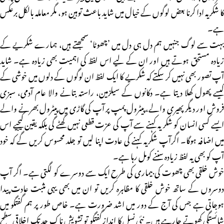
کا شکریہ ادا کرنا بعض لوگوں کے خیال میں شاید باعث توہین ہو، مگر معاملہ بالکل برعکس
ہے۔
بہت سے لوگ جنہیں ہم دل ہی دل میں ’چھوٹا‘ سمجھتے ہیں، ہمارے شکریے کے
زیادہ مستحق ہوتے ہیں اور ان کے لیے اس لفظ کی اہمیت بھی زیادہ ہے۔ شاید
آپ تصور بھی نہیں کر سکتے کہ شکریے کا ایک لفظ ان لوگوں کے دلوں میں خوشی کے
کیسے پھول کھلا دیتا ہے۔ دکانوں کے سیلزمین، راستہ بتانے والا عام آدمی، سبزی
فروش اور دیگر پھیری والے، پیٹرول پمپ پر آپ کی گاڑی میں پیٹرول بھرنے والے
ایسے کسی انسان کو شکر یہ کہنے سے آپ کی عزت قطعی نہیں گھٹے گی بلکہ یقین کیجیے اس
میں اضافہ ہوگا۔ اگرآپ شکریہ کہنے کی عادت اپنا لیں تو جلد محسوس کریں گے کہ خود
آپ کو بھی یہ لفظ زیادہ سننے کومل رہا ہے۔
خوش خلقی بھی چھوت کی بیماری کی طرح ایک سے دوسرے کو لگتی ہے۔ اگر آپ
دوسروں کے ساتھ خوش خلقی کا مظاہرہ کریں تو ان میں بھی یہی مثبت عادت پیدا
ہوجاتی ہے جس کی آج کے دور میں اشد ضرورت ہے۔ خاص طور پر ہم گفتگو میں
شائستگی کھوتے جارہے ہیں۔ نئی نسل کا انداز گفتگو تو تشویش ناک حد تک اخلاقی سطح