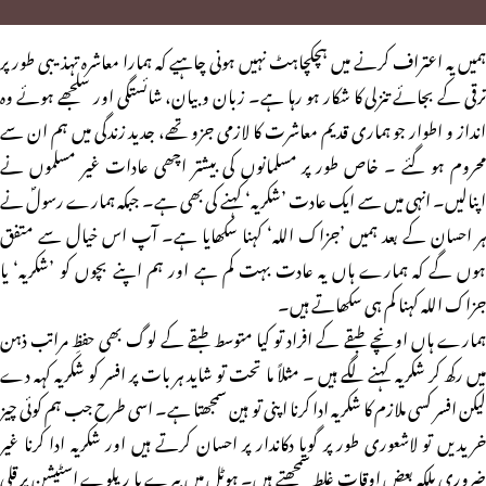
ہمیں یہ اعتراف کرنے میں ہچکچاہٹ نہیں ہونی چاہیے کہ ہمارا معاشرہ تہذیبی طور پر
ترقی کے بجائے تنزلی کا شکار ہو رہا ہے۔ زبان و بیان، شائستگی اور سلجھے ہوئے وہ
انداز و اطوار جو ہماری قدیم معاشرت کا لازمی جزو تھے، جدید زندگی میں ہم ان سے
محروم ہو گئے ۔ خاص طور پر مسلمانوں کی بیشتر اچھی عادات غیر مسلموں نے
اپنالیں۔ انہی میں سے ایک عادت ’شکریہ‘ کہنے کی بھی ہے۔ جبکہ ہمارے رسولؐ نے
ہر احسان کے بعد ہمیں ’جزاک اللہ‘ کہنا سکھایا ہے۔ آپ اس خیال سے متفق
ہوں گے کہ ہمارے ہاں یہ عادت بہت کم ہے اور ہم اپنے بچوں کو ’شکریہ‘ یا
جزاک اللہ کہنا کم ہی سکھاتے ہیں۔
ہمارے ہاں اونچے طبقے کے افراد تو کیا متوسط طبقے کے لوگ بھی حفظِ مراتب ذہن
میں رکھ کر شکریہ کہنے لگے ہیں ۔ مثلاً ما تحت تو شاید ہر بات پر افسر کو شکریہ کہہ دے
لیکن افسر کسی ملازم کا شکریہ ادا کرنا اپنی تو ہین سمجھتا ہے۔ اسی طرح جب ہم کوئی چیز
خریدیں تو لاشعوری طور پر گویا دکاندار پر احسان کرتے ہیں اور شکریہ ادا کرنا غیر
ضروری بلکہ بعض اوقات غلط سمجھتے ہیں۔ ہوٹل میں بیرے یا ریلوے اسٹیشن پر قلی