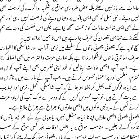
عادات سے باز نہیں رکھتے بلکہ بعض ضروری مواقع پر شکریہ ادا کرنے کی تربیت بھی
نہیں دیتے۔ نئی نسل کو بھی ایسی باتوں پر دھیان دینے کی فرصت نہیں رہی اور ہم
نے بھی ایسی شائستہ عادات کو زحمت سمجھ لیا ہے، لیکن اس غفلت کی وجہ سے ہم
کتنے بڑے تہذہبی نقصان کی طرف جا رہے ہیں اس کا ہمیں اندازہ نہیں۔
سچ تو یہ ہے کہ چھوٹی چھوٹی باتوں کے سلسلے میں نرمی، آداب اور شائستگی کا اظہار نہ
صرف معاشرتی ماحول خوشگوار بنا تا ہے بلکہ ہماری عزت واحترام میں بھی اضافہ کرتا
ہے۔ جب آپ اچھی عادات اپنالیں تو خود اپنی نظر میں بھی اپنے آپ کو زیادہ
محترم، مطمئن اور پر اعتماد محسوس کرتے ہیں۔ جب آپ کے بارے میں یہ تاثر زیادہ
سے زیادہ لوگوں تک پھیل کر پختہ ہو جائے کہ آپ شائستگی، تحمل، نرمی اور تہذیب
سے بات کرتے ہیں، تو آپ محسوس کریں گے کہ دوسرے لوگ آپ کی زیادہ عزت
کرنے لگیں گے۔ یونہی لوگوں میں اچھی عادتوں کا چراغ سے چراغ جلاتا ہے۔
چھوٹی چھوٹی اچھی عادتیں اپنانا زیادہ مشکل نہیں، یاددہانی کے لیے ہم کچھ باتوں کا
تذکرہ کرتے چلیں۔ مناسب مواقع پر یا بعض اوقات بغیر کسی موقع کے حسب
استطاعت اور حسب سہولت پڑوسیوں کے ہاں چھوٹی موٹی کھانے پینے کی اشیا یا