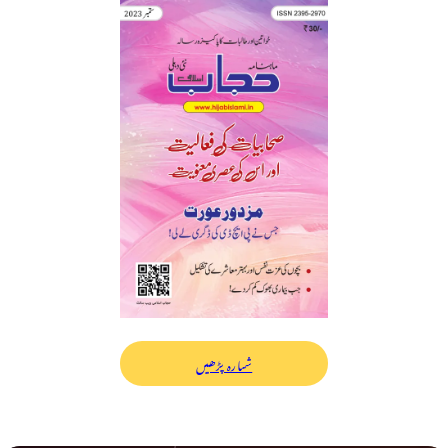
شمارہ پڑھیں