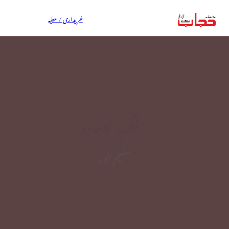
خریداری / عطیہ
’’شکریہ‘‘کا جادو
سلیم انور