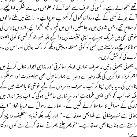
تحفے بھجواتے رہیے۔ کسی کی طرف سے تحفہ آئے تو خلوص دل سے شکر یہ ادا کیجیے۔
آتے جاتے کسی کے لیے دروازہ کھول کر کھڑے ہو جائیے ۔ راستے میں ملنے والوں
کو سلام کیجیے، جس شادی میں نہ جاسکیں، اس میں کچھ نہ کچھ بھجوائیے، اڑوس پڑوس کی
خوشی غمی میں شریک ہوئیے۔ اپنی حیثیت کی پروا کیے بغیر خود اٹھ کر کسی کا کوئی چھوٹا
موٹا کام کیجیے، راستے میں کسی کو کوئی مسئلہ در پیش دیکھ کر رک جائیں اور اس کی مدد
کرنے کی کوشش کریں۔
یہ چھوٹی چھوٹی باتیں نہ صرف ہماری قدیم معاشرتی اور مذہبی اقدار بحال کرنے میں
اہم کردار ادا کریں گی بلکہ دھیرے دھیرے ہمارا ماحول بھی خوبصورت اور خوشگوار
بنا دیں گی۔ یہ باتیں اپنا کر آپ نہ صرف دوسروں کے لیے خوشی کا باعث بنیں گے
بلکہ خود آپ کو بھی ایسی طمانیت اور سرشاری حاصل ہوگی کہ آپ بہتر انداز میں
زندگی کے مسائل کا سامنا کرنے لگیں گے۔ ہمارے رسولؐ نے فرمایا تھا: ’’اپنے
بھائی سے خندہ پیشانی سے ملنا بھی صدقہ ہے۔‘‘ اور ایک جگہ فرمایا: ’’تکلیف دہ چیز کو
راستے سے ہٹا دینا بھی صدقہ ہے۔‘‘ تو پھر چلتے پھرتے صدقہ کرنے سے کون روکتا
ہے؟