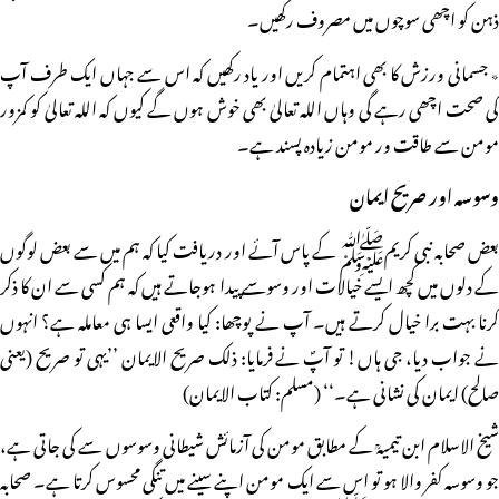
ذہن کو اچھی سوچوں میں مصروف رکھیں۔
٭ جسمانی ورزش کا بھی اہتمام کریں اور یاد رکھیں کہ اس سے جہاں ایک طرف آپ
کی صحت اچھی رہے گی وہاں اللہ تعالیٰ بھی خوش ہوں گے کیوں کہ اللہ تعالیٰ کو کمزور
مومن سے طاقت ور مومن زیادہ پسند ہے۔
وسوسہ اور صریح ایمان
بعض صحابہ نبی کریمﷺ کے پاس آئے اور دریافت کیا کہ ہم میں سے بعض لوگوں
کے دلوں میں کچھ ایسے خیالات اور وسوسے پیدا ہوجاتے ہیں کہ ہم کسی سے ان کا ذکر
کرنا بہت برا خیال کرتے ہیں۔ آپ نے پوچھا: کیا واقعی ایسا ہی معاملہ ہے؟ انہوں
نے جواب دیا، جی ہاں! تو آپؐ نے فرمایا: ذلک صریح الایمان ’’یہی تو صریح (یعنی
صالح) ایمان کی نشانی ہے۔‘‘ (مسلم: کتاب الایمان)
شیخ الاسلام ابن تیمیہؒ کے مطابق مومن کی آزمائش شیطانی وسوسوں سے کی جاتی ہے،
جو وسوسہ کفر والا ہو تو اس سے ایک مومن اپنے سینے میں تنگی محسوس کرتا ہے۔ صحابہ