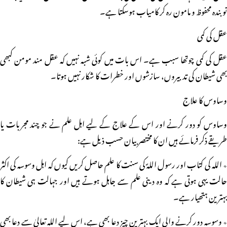
تو بندہ محفوظ و مامون رہ کر کامیاب ہوسکتا ہے۔
عقل کی کمی
عقل کی کمی چوتھا سبب ہے۔ اس بات میں کوئی شبہ نہیں کہ عقل مند مومن کبھی
بھی شیطان کی تدبیروں، سازشوں اور خطرات کا شکار نہیں ہوتا۔
وساوس کا علاج
وساوس کو دور کرنے اور اس کے علاج کے لیے اہل علم نے جو چند مجربات یا
طریقے ذکر فرمائے ہیں ان کا مختصر بیان حسب ذیل ہے:
٭ اللہ کی کتاب اور رسول اللہؐ کی سنت کا علم حاصل کریں کیوں کہ اہل وسوسہ کی اکثر
حالت یہی ہوتی ہے کہ وہ دینی علم سے جاہل ہوتے ہیں اور جہالت ہی شیطان کا
بہترین ہتھیار ہے۔
٭ وسوسہ دور کرنے والی ایک بہترین چیز دعا بھی ہے، اس لیے اللہ تعالیٰ سے دعا بھی