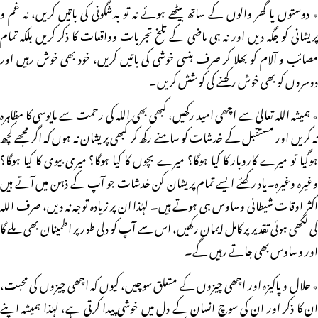
٭ دوستوں یا گھر والوں کے ساتھ بیٹھے ہوئے نہ تو بدشگونی کی باتیں کریں، نہ غم و
پریشانی کو جگہ دیں اور نہ ہی ماضی کے تلخ تجربات وواقعات کا ذکر کریں بلکہ تمام
مصائب و آلام کو بھلا کر صرف ہنسی خوشی کی باتیں کریں، خود بھی خوش رہیں اور
دوسروں کو بھی خوش رکھنے کی کوشش کریں۔
٭ ہمیشہ اللہ تعالیٰ سے اچھی امید رکھیں، کبھی بھی اللہ کی رحمت سے مایوسی کا مظاہرہ
نہ کریں اور مستقبل کے خدشات کو سامنے رکھ کر کبھی پریشان نہ ہوں کہ اگر مجھے کچھ
ہوگیا تو میرے کاروبار کا کیا ہوگا؟ میرے بچوں کا کیا ہوگا؟ میری بیوی کا کیا ہوگا؟
وغیرہ وغیرہ۔یاد رکھئے ایسے تمام پریشان کن خدشات جو آپ کے ذہن میں آتے ہیں
اکثر اوقات شیطانی وساوس ہی ہوتے ہیں۔ لہٰذا ان پر زیادہ توجہ نہ دیں، صرف اللہ
کی لکھی ہوئی تقدیر پر کامل ایمان رکھیں، اس سے آپ کو دلی طور پر اطمینان بھی ملے گا
اور وساوس بھی جاتے رہیں گے۔
٭ حلال و پاکیزہ اور اچھی چیزوں کے متعلق سوچیں، کیوں کہ اچھی چیزوں کی محبت،
ان کا ذکر اور ان کی سوچ انسان کے دل میں خوشی پیدا کرتی ہے، لہٰذا ہمیشہ اپنے