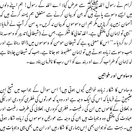
کرام نے رسول اللہﷺ سے عرض کیا: اے اللہ کے رسول! ہم اپنے دلوں
میں ایسے وسوسے پاتے ہیں کہ جن کو بیان کرنے سے متعلق ہم پسند کرتے ہیں کہ
آسمان زمین پر گر پڑیں مگر ہم ان وسوسوں کو بیان نہ کریں۔ یہ سن کر آپؐ نے فرمایا:
’’یہی تو ایمان کی پختگی ہے، اللہ تعالیٰ کا شکر ہے، جس نے (شیطانی) تدبیر کو وسوسہ بنا
کر رد کردیا۔‘‘ اس کا معنی یہ ہے کہ شیطان مومن کو وسوسوں میں ڈالتا رہتا ہے اور
جب وسوسے زیادہ ہوتے ہیں تو ایمان مضبوط ہو جاتا ہے، جب کہ شیطان چاہتا ہے
کہ ایمان کو خراب کرے اور بندے کو اس رب کا نافرمان بنادے۔
وساوس اور خواتین
وساوس کا شکار زیادہ خواتین کیوں ہوتی ہیں؟ اس سوال کے جواب میں شیخ ابن
عثیمینؓ نے فرمایا کہ اس کی ایک وجہ ہے اور وہ یہ کہ عورتوں کی فطری کمزوری اور نیکی
و بھلائی کے کاموں میں ان کی رغبت۔ فطری کمزوری، بھلائی کی طرف رغبت اور
عبادت کی پختگی وہ وجوہات ہیں جن کی وجہ سے عورتیں وسوسوں کی زیادہ شکار ہوتی
ہیں۔ بہت سے نوجوان بھی اس بیماری کا شکار ہیں اور ان میں بھی یہی وجوہات ہیں