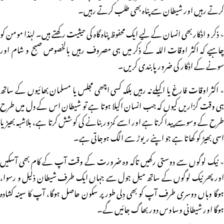
کرتے رہیں اور شیطان سے پناہ بھی طلب کرتے رہیں۔
٭ ذکر و اذکار بھی انسان کے لیے ایک محفوظ پناہ گاہ کی حیثیت رکھتے ہیں۔ لہٰذا مومن کو
چاہیے کہ اکثر اوقات اللہ کے ذکر میں ہی مصروف رہیں بالخصوص صبح و شام اور
سونے کے اذکار کی ضرور پابندی کریں۔
٭ اکثر اوقات فارغ یا اکیلے نہ رہیں بلکہ کسی اچھی مجلس یا مسلمان بھائیوں کے ساتھ
ہی وقت گزاریں کیوں کہ جب انسان اکیلا ہوتا ہے تو شیطان اس کے دل میں طرح
طرح کے وسوسے پیدا کرتا ہے اور اسے کمزور بنانے کی کوشش کرتا ہے، بلاشبہ بھیڑیا
اسی بھیڑ کو کھاتا ہے جو اپنے ریوڑ سے الگ ہوجاتی ہے۔
٭ نیک لوگوں سے دوستی رکھیں تاکہ وہ ضرورت کے وقت آپ کے کام بھی آسکیں
اور پھر نیک لوگوں کے ساتھ میل جول سے جہاں ایک طرف شیطان ذلیل و رسوا،
ہوگا وہاں دوسری طرف آپ کو بھی دِلی طور پر سکون حاصل ہوگا، آپ کا سینہ کشادہ
ہوگا اور شیطانی وساوس دور بھاگ جائیں گے۔