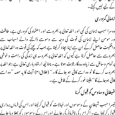
کے لیے نہیں کہتے۔
ایمانی کمزوری
دوسرا سبب ایمان کی کمی اور اللہ تعالیٰ پر بھروسے اور اعتماد کی کمزوری ہے، طاقت
ور مومن اپنے ایمان کی قوت کی وجہ سے وسوسے ڈالنے والے اسباب سے
واقفیت حاصل کرکے ان سے اپنا بچاؤ کرلیتا ہے جب کہ بچنے کی قوت وہ اللہ تعالیٰ پر
بھروسے سے حاصل کرتا ہے کیوں کہ اللہ تعالیٰ پر بھروسہ ہی زندگی کی راحت و خوشی
پر تمام وسائل سے زیادہ مددگار ثابت ہوتا ہے۔ چنانچہ ارشاد باری تعالیٰ ہے :جو اللہ پر
بھروسہ کرے گا تو وہ اسے کافی ہو جائے گا۔‘‘ (طلاق:۳) آیت کا یہ حصہ ’’وہ اسے
کافی ہوجائے گا‘‘ یقینا غور کرنے کے قابل ہے۔
شیطانی وساوس کو قبول کرنا
تیسرا سبب شیطان کے وسوسوں اور خیالات کو قبول کرلینا اور اس کی فرماں برداری
قبول کرلینا ہے۔ اگر اس کی نافرمانی کی جائے اور اس کے وسوسوں کو بھلا دیا جائے