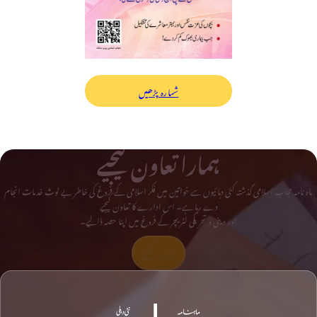
شمارہ پڑھیں
ہمارا تعاون کیجیے
ماہ نامہ حجاب اسلامی گذشتہ کئی دہائیوں سے خواتین میں فکر اسلامی کے فروغ کی خاطر بے لوث خدمات انجام
دے رہا ہے۔ اس ادارے کا تعاون کیجیے
اور دینی و تحریکی لٹریچر کے فروغ میں اپنا حصہ ڈالیے۔
تعاون کیجیے