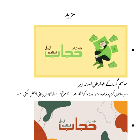
مزید
موسم گرما کے عوارض اور تدابیر
جب ماحول گرم و مرطوب ہو اورپسینہ کوخشک ہونے کا موقع نہ ملے تو الائیاں یا پتی اُچھل سکتی ہے۔…