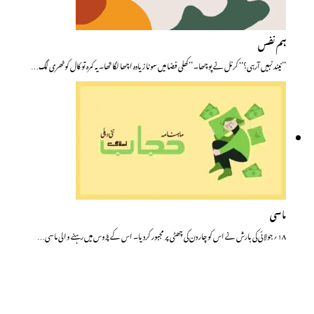
ہم نفس
’’نیند نہیں آرہی؟‘‘ کرنل نے پوچھا۔ ’’کھلی فضا میں سونا زیادہ اچھا لگا تھا۔ یہ کمرہ تو کال کوٹھری لگ…
ماسی
۱۸؍جولائی کی بارش نے اس کو چار دن کی چھٹی پر مجبور کردیا۔ اس کے پڑوس میں رہنے والی ماسی…