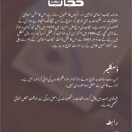
ماہ نامہ حجاب اسلامی خواتین اور لڑکیوں کا مقبول رسالہ ہے جس کا مشن اسلامی
اخلاقیات اور تعلیمات پر مبنی لٹریچر کو سماج کے اس طبقے تک پہنچانا ہے جو اس کے
نصف کی نمائندہ ہے۔ حجاب کی داغ بیل رام پور میں 1970 میں مائل خیرآبادی مرحومؒ
نے ڈالی تھی، جسے 1996 میں ڈاکٹر ابن فرید صاحبؒ کو منتقل کردیا گیا۔ دو سال تعطل
میں رہنے کے بعد نومبر 2003 سے اس کا نقشِ ثالث ‘حجاب اسلامی’ کے نام سے دہلی
سے شمشاد حسین فلاحی کے زیرِ ادارت شائع ہو رہا ہے۔
ڈسکلیمر
اس ویب سائٹ پر شائع ہونے والا تمام مواد قلم کاروں کی ذاتی آراء پر مبنی ہے۔
ادارے کا ان سے متفق ہونا ضروری نہیں۔
افسانوی ادب میں پیش کردہ واقعات و شخصیات کی اصل زندگی سے مماثلت محض اتفاقی
سمجھی جائے۔
رابطہ
پتہ: