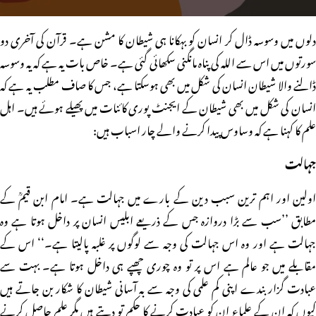
دلوں میں وسوسہ ڈال کر انسان کو بہکانا ہی شیطان کا مشن ہے۔ قرآن کی آخری دو
سورتوں میں اس سے اللہ کی پناہ مانگنی سکھائی گئی ہے۔ خاص بات یہ ہے کہ یہ وسوسہ
ڈالنے والا شیطان انسان کی شکل میں بھی ہوسکتا ہے، جس کا صاف مطلب یہ ہے کہ
انسان کی شکل میں بھی شیطان کے ایجنٹ پوری کائنات میں پھیلے ہوئے ہیں۔ اہل
علم کا کہنا ہے کہ وساوس پیدا کرنے والے چار اسباب ہیں:
جہالت
اولین اور اہم ترین سبب دین کے بارے میں جہالت ہے۔ امام ابن قیمؒ کے
مطابق ’’سب سے بڑا دروازہ جس کے ذریعے ابلیس انسان پر داخل ہوتا ہے وہ
جہالت ہے اور وہ اس جہالت کی وجہ سے لوگوں پر غلبہ پالیتا ہے۔‘‘ اس کے
مقابلے میں جو عالم ہے اس پر تو وہ چوری چھپے ہی داخل ہوتا ہے۔ بہت سے
عبادت گزار بندے اپنی کم علمی کی وجہ سے بہ آسانی شیطان کا شکار بن جاتے ہیں
کیوں کہ ان کے علماء ان کو عبادت کرنے کا حکم تو دیتے ہیں مگر علم حاصل کرنے