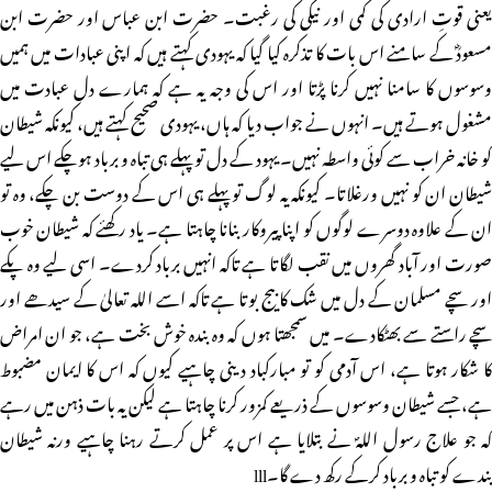
یعنی قوتِ ارادی کی کمی اور نیکی کی رغبت۔ حضرت ابن عباس اور حضرت ابن
مسعودؓ کے سامنے اس بات کا تذکرہ کیا گیا کہ یہودی کہتے ہیں کہ اپنی عبادات میں ہمیں
وسوسوں کا سامنا نہیں کرنا پڑتا اور اس کی وجہ یہ ہے کہ ہمارے دل عبادت میں
مشغول ہوتے ہیں۔ انہوں نے جواب دیا کہ ہاں، یہودی صحیح کہتے ہیں، کیونکہ شیطان
کو خانہ خراب سے کوئی واسطہ نہیں۔ یہود کے دل تو پہلے ہی تباہ و برباد ہوچکے اس لیے
شیطان ان کو نہیں ورغلاتا۔ کیونکہ یہ لوگ تو پہلے ہی اس کے دوست بن چکے، وہ تو
ان کے علاوہ دوسرے لوگوں کو اپنا پیروکار بنانا چاہتا ہے۔ یاد رکھئے کہ شیطان خوب
صورت اور آباد گھروں میں نقب لگاتا ہے تاکہ انہیں برباد کردے۔ اسی لیے وہ پکے
اور سچے مسلمان کے دل میں شک کا بیج بوتا ہے تاکہ اسے اللہ تعالیٰ کے سیدھے اور
سچے راستے سے بھٹکادے۔ میں سمجھتا ہوں کہ وہ بندہ خوش بخت ہے، جو ان امراض
کا شکار ہوتا ہے، اس آدمی کو تو مبارکباد دینی چاہیے کیوں کہ اس کا ایمان مضبوط
ہے، جسے شیطان وسوسوں کے ذریعے کمزور کرنا چاہتا ہے لیکن یہ بات ذہن میں رہے
کہ جو علاج رسول اللہؐ نے بتلایا ہے اس پر عمل کرتے رہنا چاہیے ورنہ شیطان
بندے کو تباہ و برباد کرکے رکھ دے گا۔lll