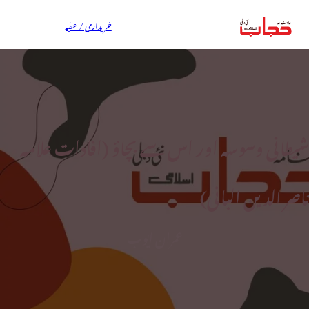
خریداری / عطیہ
شیطانی وسوسہ اور اس سے بچاؤ (افادات علامہ
ناصر الدین البانی)
عمران ایوب