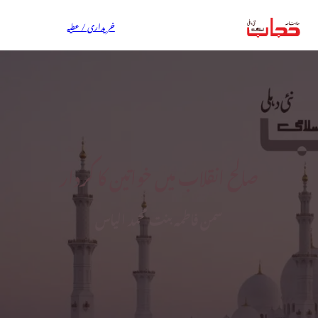
خریداری / عطیہ
صالح انقلاب میں خواتین کا کردار
سمن فاطمہ بنت محمد الیاس