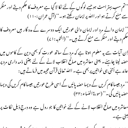
’’تم سب بہتر امت ہو جسے لوگوں کے لئے نکا لا گیا ہے معروف کا حکم دیتے اور منکر
سے منع کرتے ہو اور اﷲ پر ایمان رکھتے ہو۔‘‘ (آلِ عمران :۱۱۰)
’’ ایمان والے مرد اور ایمان والی عورتیں ایک دوسرے کے مدد گار ہیں معروف کا
حکم دیتے اور منکر سے منع کرتے ہیں۔‘‘ (التوبہ :۷۱)
اِن آیات سے یہ معلوم ہوتا ہے کہ مرد کے ساتھ عورت کو بھی دین کے کاموں میں
حصّہ لینا چاہئے۔ یعنی معاشرہ میں صالح انقلاب لانے کے لئے جتنی ذمہ داری مرد پر
عائد ہے اُتنی ہی خواتین پر بھی ہے۔ اﷲ تعالیٰ قرآن مجید میں فرماتے ہیں :
’’ مرد جیسا کام کریں گے ویسا حصّہ پائیں گے اسی طرح عورتیں جیسا کام کریں گی ویسا
حصّہ پائیں گی۔‘‘ (سورۃ النساء :۳۲)
معاشرہ میں صالح انقلاب لانے کے لئے خواتین کا جو رول ہے وہ درجِ ذیل نکات پر
مبنی ہے۔