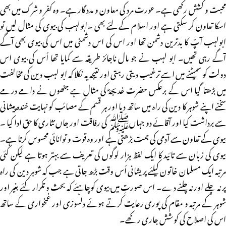
محبت و کشش رکھی ہے۔ عورت مرد کی معاون و مدد گار ہے۔ وہ کفر و شرک میں بھی
اسکا تعاون کر سکتی ہے اور اسلام کے لئے بھی ۔ابولہب کی بیوی کی مثال لیں تو
ابولہب آپؐ کا بدترین دشمن تھا اور اس کی اس دشمنی میں اس کی بیوی بھی آگے
آگے رہی تھیں۔ ابو لہب نے جو مال ناجائز طریقہ سے کمایا تھا اُس کی بیوی اس
دولت کو سمیٹنے میں اسے ترغیب دیتی رہتی اور نتیجہ یہ نکلا کہ ابو لہب دین کی مخالفت
میں بڑھتا گیا اس کے برعکس حضرت خدیجہؓ کی مثال ہے جنھوں نے دامے درمے
سخنے اپنے شوہر کا دین کی راہ میں ساتھ دیا اور ہر قسم کے مصائب کو نہایت خندہ پیشانی
سے برداشت کیا اور آقائے دو جہاںﷺ کی رفاقت اور جاں نثاری کا حق ادا کیا ۔
بیوی کے تعاون سے آدمی کی ہمت بڑھتی ہے اور وہ قوت و توانائی محسوس کرتا ہے۔
بیوی کی زبان سے تائید کا ایک لفظ ہزار لوگوں کی تعریف سے بہتر ہوتا ہے لیکن کئی
مرتبہ ایک مسلمان خاتون کیلئے پریشانی اُس وقت بڑھ جاتی ہے جب کہ شوہر دین کی راہ
پر نہ چلے اور نہ چلنے دے۔ اس صورتِ میں بیوی کوچاہئے کہ بحث و تکرار کئے بغیر اور
شوہر کے مرتبہ و مقام کی پوری رعایت کرتے ہوئے دلسوزی اور غمخواری کے ساتھ
اس کی اصلاح کی کوشش جاری رکھے۔