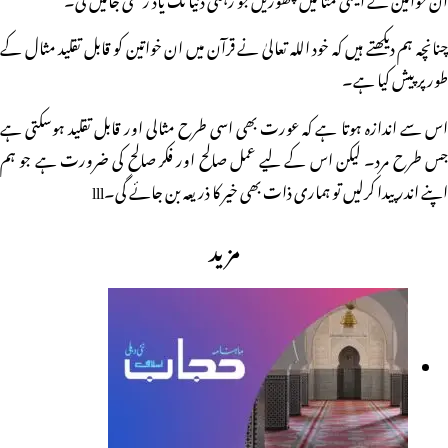
چنانچہ ہم دیکھتے ہیں کہ خود اللہ تعالیٰ نے قرآن میں ان خواتین کو قابل تقلید مثال کے
طور پر پیش کیا ہے۔
اس سے اندازہ ہوتا ہے کہ عورت بھی اسی طرح مثالی اور قابل تقلید ہوسکتی ہے
جس طرح مرد۔ لیکن اس کے لیے عمل صالح اور فکر صالح کی ضرورت ہے جو ہم
اپنے اندر پیدا کرلیں تو ہماری ذات بھی خیر کا ذریعہ بن جائے گی۔lll
مزید