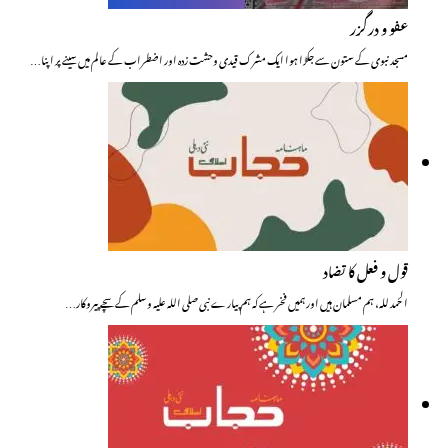
عفو و درگزر
مسجد نبوی کے ستون سے جکڑا ہوا ایک مشرک قیدی وحشت زدہ اور اضطراب کے عالم میں سینے پر اپنا…
قول و فعل کا تضاد
الحمد للہ، ہم مسلمان ہیں اور ہمیں فخر ہے کہ ہم پیارے نبی صلی اللہ علیہ وسلم کے سچے پیروکار…