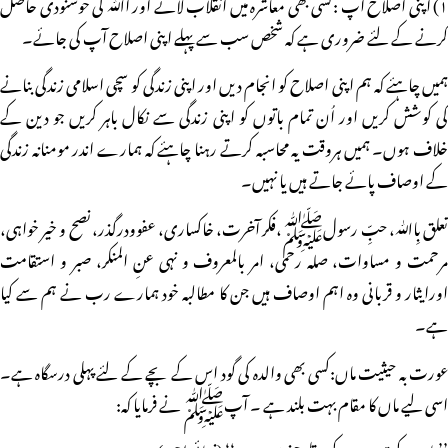
۱) اپنی اصلاح آپ :کسی بھی معاشرہ میں انقلاب لانے اور اﷲ کی خوشنودی حاصل
کرنے کے لئے ضروری ہے کہ شخص سب سے پہلے اپنی اصلاح آپ کی جائے۔
ہمیں چاہئے کہ ہم اپنی اصلاح کو انجام دیں اور اپنی زندگی کو سچی اسلامی زندگی بنانے
کی کوشش کریں اور اُن تمام باتوں کو اپنی زندگی سے نکال باہر کریں جو دین کے
خلاف ہوں۔ ہمیں ہروقت یہ محاسبہ کرتے رہنا چاہئے کہ ہمارے اندر مومنانہ زندگی
کے اوصاف پائے جاتے ہیں یا نہیں۔
تعلق بِاﷲ، حبِّ رسولﷺ،فکر آخرت، خاکساری، عفوودرگذر، نصح و خیر خواہی،
مرحمت و مساوات، صلہ رحمی، امر بالمعروف و نہی عنِ المنکر، صبر و استقامت
اورایثار و قربانی وہ اہم اوصاف ہیں جن کا مطالبہ خود ہمارے رب نے ہم سے کیا
ہے۔
عورت بہ حیثیت ماں:کسی بھی والدہ کی گود اس کے بچے کے لئے پہلی درسگاہ ہے۔
اسی لیے ماں کا مقام بہت بلند ہے ۔ آپﷺ نے فرمایا کہ: