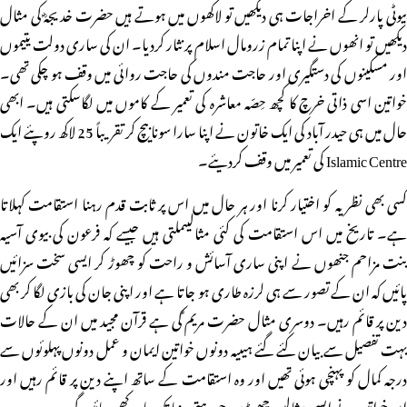
بیوٹی پارلر کے اخراجات ہی دیکھیں تو لاکھوں میں ہوتے ہیں حضرت خدیجہؓ کی مثال
دیکھیں تو انھوں نے اپنا تمام زرومال اسلام پر نثار کردیا۔ ان کی ساری دولت یتیموں
اور مسکینوں کی دستگیری اور حاجت مندوں کی حاجت روائی میں وقف ہو چکی تھی۔
خواتین اسی ذاتی خرچ کا کچھ حِصّہ معاشرہ کی تعمیر کے کاموں میں لگاسکتی ہیں۔ ابھی
حال میں ہی حیدر آباد کی ایک خاتون نے اپنا سارا سونا بیچ کر تقریباً 25 لاکھ روپئے ایک
Islamic Centre کی تعمیر میں وقف کردیئے۔
کسی بھی نظر یہ کو اختیار کرنا اور ہر حال میں اس پر ثابت قدم رہنا استقامت کہلاتا
ہے۔ تاریخ میں اس استقامت کی کئی مثالیںملتی ہیں جیسے کہ فرعون کی بیوی آسیہ
بنت مزاحم جنھوں نے اپنی ساری آسائش و راحت کو چھوڑ کر ایسی سخت سزائیں
پائیں کہ ان کے تصور سے ہی لرزہ طاری ہو جاتا ہے اور اپنی جان کی بازی لگا کر بھی
دین پر قائم رہیں۔ دوسری مثال حضرت مریم ؑکی ہے قرآن مجید میں ان کے حالات
بہت تفصیل سے بیان کئے گئے ہیںیہ دونوں خواتین ایمان و عمل دونوں پہلوئوں سے
درجہ کمال کو پہنچی ہوئی تھیں اور وہ استقامت کے ساتھ اپنے دین پر قائم رہیں اور
ان خواتین نے ایسی مثالیں چھوڑیں جو رہتی دنیا تک یاد رکھی جائیں گی۔