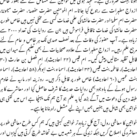
ازواج مطہرات سے رجوع کیا جاتا۔ ام المومنین حضرت حفصہؓ ، حضرت میمونہؓ،
حضرت ام سلمہؓ اور حضرت عائشہؓ کی علمی خدمات کسی سے مخفی نہیں ہیں خاص طور پر
حضرت عائشہؓ کی خدمات ناقابلِ فراموش ہیں جن سے روایات کی تعداد ۲۰۰۰ سے
زیادہ ہے۔ آپ حضورؐ کی وفات کے بعد نصف صدی تک ہر خاص و عام کے لئے
مرجع علم رہیں۔ ازواج مطہرات کے علاوہ صحابیات نے بھی تعلیم کے میدان میں
قابلِ تقلید مثالیں پیش کیں۔ ام قیس (۲۲ احادیث)، ام فصل بن حارث (۳۰
احادیث)، فاطمہ بنت قیس (۳۴ احادیث)، اسماء بنت ابوبکر (۵۸ احادیث)، اسماء
بنت عمیس (۶۰ احادیث) خاص طور پر قابلِ ذکر ہیں۔ روز ینہ اور ماریہ نے خادم
رسول ہونے کے باوجود بھی روایات حدیث کا شرف حاصل کیا اور معاشرے کا ہر
طبقہ دین کی دعوت میں آگے بڑھ گیا یہ علم جو آج ہم تک پہنچا ہے اس میں کتنی ہی
خواتین بھی شامل ہیں جنہیں ہمیں اپنے لیے مشعل راہ بنانا چاہیے۔
خواتین کا معاشی رول: آج کل زیادہ تر خواتین کہتی ہیں کہ ہم کس طرح معاشی طور پر
معاشرہ کی اصلاح کریں جبکہ زندگی کے ہر شعبہ میں بے تحاشہ خرچ کرتی ہیں کپڑوں اور