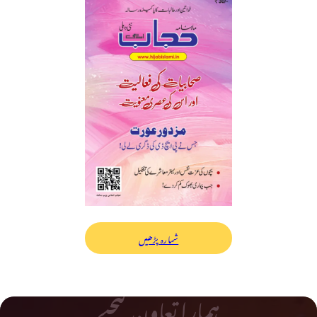
شمارہ پڑھیں
ہمارا تعاون کیجیے