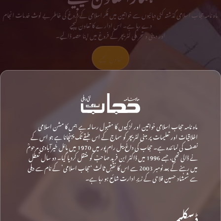
ماہ نامہ حجاب اسلامی گذشتہ کئی دہائیوں سے خواتین میں فکر اسلامی کے فروغ کی خاطر بے لوث خدمات انجام
دے رہا ہے۔ اس ادارے کا تعاون کیجیے
اور دینی و تحریکی لٹریچر کے فروغ میں اپنا حصہ ڈالیے۔
تعاون کیجیے
ماہ نامہ حجاب اسلامی خواتین اور لڑکیوں کا مقبول رسالہ ہے جس کا مشن اسلامی
اخلاقیات اور تعلیمات پر مبنی لٹریچر کو سماج کے اس طبقے تک پہنچانا ہے جو اس کے
نصف کی نمائندہ ہے۔ حجاب کی داغ بیل رام پور میں 1970 میں مائل خیرآبادی مرحومؒ
نے ڈالی تھی، جسے 1996 میں ڈاکٹر ابن فرید صاحبؒ کو منتقل کردیا گیا۔ دو سال تعطل
میں رہنے کے بعد نومبر 2003 سے اس کا نقشِ ثالث ‘حجاب اسلامی’ کے نام سے دہلی
سے شمشاد حسین فلاحی کے زیرِ ادارت شائع ہو رہا ہے۔
ڈسکلیمر