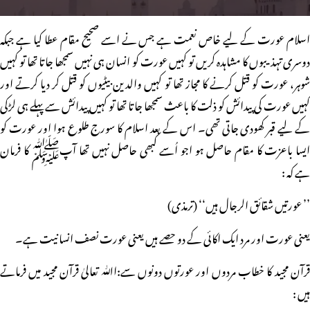
اسلام عورت کے لیے خاص نعمت ہے جس نے اسے صحیح مقام عطا کیا ہے جبکہ
دوسری تہذیبوں کا مشاہدہ کریں تو کہیں عورت کو انسان ہی نہیں سمجھا جاتا تھا تو کہیں
شوہر، عورت کو قتل کرنے کا مجاز تھا تو کہیں والدین بیٹیوں کو قتل کر دیا کرتے اور
کہیں عورت کی پیدائش کو ذلت کا باعث سمجھا جاتا تھا تو کہیں پیدائش سے پہلے ہی لڑکی
کے لیے قبر کھودی جاتی تھی۔ اس کے بعد اسلام کا سورج طلوع ہوا اور عورت کو
ایسا باعزت کا مقام حاصل ہو اجو اُسے کبھی حاصل نہیں تھا آپﷺ کا فرمان
ہے کہ :
’’ عورتیں شقائق الرجال ہیں‘‘ (ترمذی)
یعنی عورت اور مرد ایک اکائی کے دو حصے ہیں یعنی عورت نصف انسانیت ہے۔
قرآن مجید کا خطاب مردوں اور عورتوں دونوں سے:اﷲ تعالیٰ قرآن مجید میں فرماتے
ہیں :