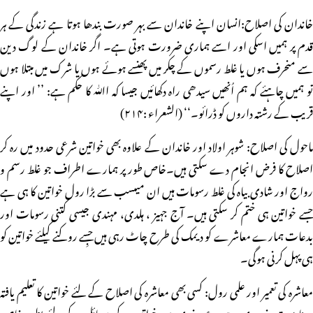
خاندان کی اصلاح:انسان اپنے خاندان سے بہر صورت بندھا ہوتا ہے زندگی کے ہر
قدم پر ہمیں اسکی اور اسے ہماری ضرورت ہوتی ہے۔ اگر خاندان کے لوگ دین
سے منحرف ہوں یا غلط رسموں کے چکر میں پھنسے ہوئے ہوں یا شرک میں مبتلا ہوں
تو ہمیں چاہئے کہ ہم اُنھیں سیدھی راہ دکھائیں جیسا کہ اﷲ کا حکم ہے: ’’ اور اپنے
قریب کے رشتہ داروں کو ڈرائو۔‘‘ (الشعراء :۲۱۴)
ماحول کی اصلاح: شوہر اولاد اور خاندان کے علاوہ بھی خواتین شرعی حدود میں رہ کر
اصلاح کا فرض انجام دے سکتی ہیں۔خاص طور پر ہمارے اطراف جو غلط رسم و
رواج اور شادی بیاہ کی غلط رسومات ہیں ان میںسب سے بڑا رول خواتین کا ہی ہے
جسے خواتین ہی ختم کر سکتی ہیں۔ آج جہیز ، ہلدی، مہندی جیسی کتنی رسومات اور
بدعات ہمارے معاشرے کو دیمک کی طرح چاٹ رہی ہیں جِسے روکنے کیلئے خواتین کو
ہی پہل کرنی ہوگی۔
معاشرہ کی تعمیر اور علمی رول: کسی بھی معاشرہ کی اصلاح کے لئے خواتین کا تعلیم یافتہ
ہونا بہت ضروری ہے۔ عہد نبوی میں خواتین کے مسائل کے لئے بطور خاص