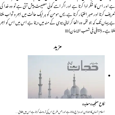
ہے اور اس کا شکر ادا کرتا ہے اور اگر اسے کوئی مصیبت پیش آتی ہے تو وہ خدا کی
تعریف کرتا اور صبر اختیار کرتا ہے، پس مومن کو ہر ایک حالت میں اجر و ثواب ملتا
ہے یہاں تک کہ جو لقمہ وہ اٹھا کر اپنی بیوی کے منہ میں دیتا ہے اس میں اس کو اجر
ملتا ہے۔ (بیہقی فی شعب الایمان) lll
مزید
نکاح سنجیدہ معاہدہ
اسلام انسان کا جو ذہن اور مزاج بناتا ہے اور جس طرح اس کی تربیت کرتا ہے اس میں طلاق…