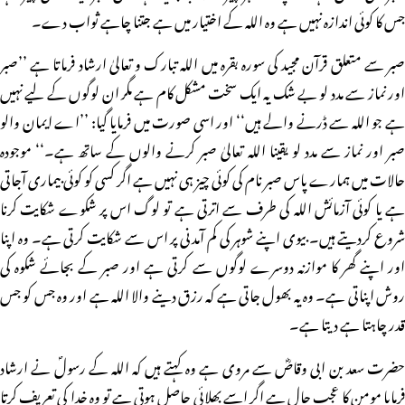
جس کا کوئی اندازہ نہیں ہے وہ اللہ کے اختیار میں ہے جتنا چاہے ثواب دے۔
صبر سے متعلق قرآن مجید کی سورہ بقرہ میں اللہ تبارک و تعالیٰ ارشاد فرماتا ہے ’’صبر
اور نماز سے مدد لو بے شک یہ ایک سخت مشکل کام ہے مگر ان لوگوں کے لیے نہیں
ہے جو اللہ سے ڈرنے والے ہیں‘‘ اور اسی صورت میں فرمایا گیا: ’’اے ایمان والو
صبر اور نماز سے مدد لو یقینا اللہ تعالیٰ صبر کرنے والوں کے ساتھ ہے۔‘‘ موجودہ
حالات میں ہمارے پاس صبر نام کی کوئی چیز ہی نہیں ہے اگر کسی کو کوئی بیماری آجاتی
ہے یا کوئی آزمائش اللہ کی طرف سے اترتی ہے تو لوگ اس پر شکوے شکایت کرنا
شروع کردیتے ہیں۔ بیوی اپنے شوہر کی کم آمدنی پر اس سے شکایت کرتی ہے۔ وہ اپنا
اور اپنے گھر کا موازنہ دوسرے لوگوں سے کرتی ہے اور صبر کے بجائے شکوہ کی
روش اپناتی ہے۔ وہ یہ بھول جاتی ہے کہ رزق دینے والا اللہ ہے اور وہ جس کو جس
قدر چاہتا ہے دیتا ہے۔
حضرت سعد بن ابی وقاصؓ سے مروی ہے وہ کہتے ہیں کہ اللہ کے رسولؐ نے ارشاد
فرمایا مومن کا عجب حال ہے اگر اسے بھلائی حاصل ہوتی ہے تو وہ خدا کی تعریف کرتا