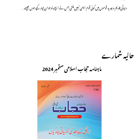
دنیا کی قدیم و جدید قوموں میں کوئی قوم ایسی نہیں ملتی جس نے ایسے نوجوان تیار کیے ہوں جیسے…
حالیہ شمارے
ماہنامہ حجاب اسلامی ستمبر 2024