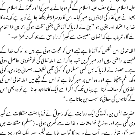
علیہ السلام نے یوسف علیہ السلام کے گم ہوجانے پر صبر کیا اور محمدؐ نے اسلام کے
پھیلانے میں کفار کی اذیتوں پر صبر کیا۔ اس کا دوسرا پہلو دیکھا جائے تو یہ ہے کہ بندہ کا
خدا پر اعتماد اور یقین ہو ’’نبیؐ نے فرمایا کہ آزمائش جتنی سخت ہوگی اتنا ہی بڑا انعام
ملے گا، شرط یہ ہے کہ انسان مصیبت سے گھبرا کر راہِ حق سے بھاگ نہ کھڑا ہو۔‘‘
اللہ تعالیٰ اس شخص کو آزماتا ہے جسے اس کو محبت ہوتی ہے پس جو لوگ خدا کے
فیصلے پر راضی رہیں اور صبر کریں تب جاکر اسے اللہ تعالیٰ کی خوشنودی حاصل ہوتی
ہے۔ حضورؐ نے فرمایا کہ بس کسی مسلمان کو کوئی قلبی تکلیف، جسمانی بیماری، کوئی
دکھ، غم پہنچتا ہے اور وہ اس پر صبر کرتا ہے تو اس کے نتیجے میں اللہ تعالیٰ اس کی
خطاؤں کو معاف کرتا ہے یہاں تک کہ اگر اسے ایک کانٹا چبھ جاتا ہے تو وہ بھی اس
کے گناہوں کی معافی کا سبب بن جاتا ہے۔‘‘
حضرت انس بن مالکؓ کی ایک روایت ہے کہ رسولؐ نے فرمایا جنت مشکلات سے گھیر
دی گئی ہے اور دوزخ خواہشات و لذات سے گھری ہوئی۔ (مسلم) مشکلات میں
صبر بھی شامل ہے۔ آپ نے ہر چیز کا ثواب بتایا ہے لیکن صبر ایک ایسی چیز ہے