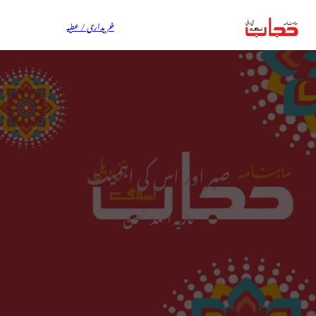
خریداری / عطیہ
صبر اور اس کی اہمیت
نازیہ احمد حسن