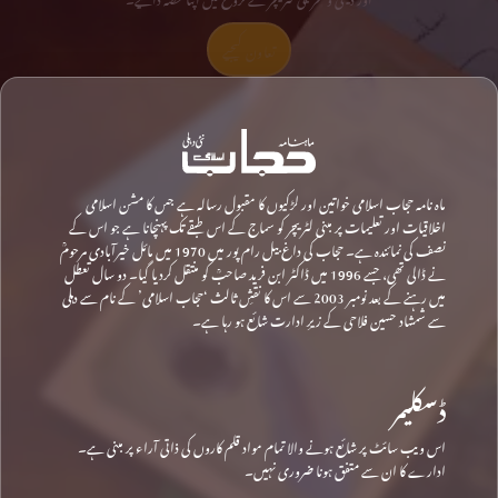
تعاون کیجیے
ماہ نامہ حجاب اسلامی خواتین اور لڑکیوں کا مقبول رسالہ ہے جس کا مشن اسلامی
اخلاقیات اور تعلیمات پر مبنی لٹریچر کو سماج کے اس طبقے تک پہنچانا ہے جو اس کے
نصف کی نمائندہ ہے۔ حجاب کی داغ بیل رام پور میں 1970 میں مائل خیرآبادی مرحومؒ
نے ڈالی تھی، جسے 1996 میں ڈاکٹر ابن فرید صاحبؒ کو منتقل کردیا گیا۔ دو سال تعطل
میں رہنے کے بعد نومبر 2003 سے اس کا نقشِ ثالث ‘حجاب اسلامی’ کے نام سے دہلی
سے شمشاد حسین فلاحی کے زیرِ ادارت شائع ہو رہا ہے۔
ڈسکلیمر
اس ویب سائٹ پر شائع ہونے والا تمام مواد قلم کاروں کی ذاتی آراء پر مبنی ہے۔
ادارے کا ان سے متفق ہونا ضروری نہیں۔