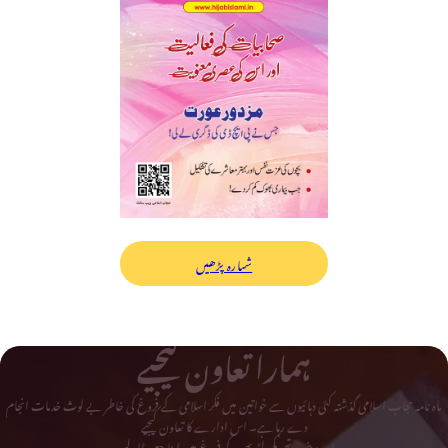
شمارہ پڑھیں
ہمارا تعاون کیجیے
ماہ نامہ حجاب اسلامی گذشتہ کئی دہائیوں سے خواتین میں فکر اسلامی کے فروغ کی خاطر بے لوث خدمات انجام
دے رہا ہے۔ اس ادارے کا تعاون کیجیے
اور دینی و تحریکی لٹریچر کے فروغ میں اپنا حصہ ڈالیے۔