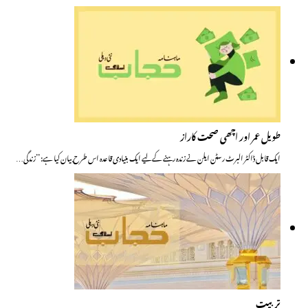
طویل عمر اور اچھی صحت کاراز
ایک قابل ڈاکٹر البرٹ رسٹن ایلن نے زندہ رہنے کے لیے ایک بنیادی قاعدہ اس طرح بیان کیا ہے: ’’زندگی…
تربیت