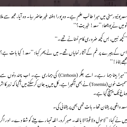
سعد یونیورسٹی میں میرا طالب علم ہے۔ وہ پورا ہفتہ غیر حاضر رہا۔ وہ آیا، مجھ سے ملا
تو میں نے پوچھا: ’’سعد! خیریت؟‘‘
’’کچھ نہیں، بس کچھ ضروری کام نمٹانے تھے۔‘‘
اس کے چہرے پر غم کے آثار نمایاں تھے۔ میں نے پھر کہا: ’’سعد! کیا بات ہے؟
مجھے بتاؤ!‘‘
’’میرا بیٹا بیما رہے۔ اسے جگر (Cirrhosis) کی بیماری ہے۔ اب چند دنوں سے
سمیت خون (Tosemia) نے بھی آگھیرا ہے، کل میں یہ جان کرسکتے میں آگیا کہ زہر کا اثر
دماغ تک پہنچ گیا ہے۔
سعد واقعی پریشان تھا۔ بات تھی بھی پریشانی کی۔
میں نے کہا: ’’لاحول ولا قوۃ الا باللہ۔ صبر کرو، اللہ تمہارے بیٹے کو شفا دے۔ اور اگر