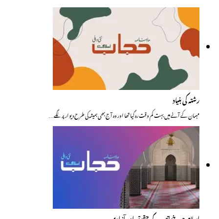
رشتہ کی بنیاد
مہمان کے آنے میں بہت کم وقت رہ گیا تھا اور وہ آج بھی ہمیشہ کی طرح دیوار پر لگے…
اسلام میں خواتین کے حقوق اور آزادی