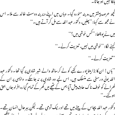
ہلکا نہیں ہو جاتا۔
کچھ عرصہ پیشتر میں مدینہ منورہ گیا۔ وہاں میں اپنے دیرینہ دوست خالد سے ملا۔ اس
نے مجھ سے کہا: ’’چلیں، دکتور عبد اللہ سے مل کر آتے ہیں۔‘‘
میں نے پوچھا: ’’کس خوشی میں؟‘‘
کہنے لگا: ’’خوشی میں نہیں، تعزیت کرنے۔‘‘
’’تعزیت کرنے۔‘‘
’’ہاں! ان کا بڑا بیٹا پورے کنبے کو لے کرساتھ والے شہر شادی پر گیا تھا۔ دکتور عبد
اللہ یونی ورسٹی سے منسلک ہیں، اس لیے وہ شادی پر نہ جاسکے۔ واپسی پر ان کے
گھرانے کو خوف ناک حادثہ پیش آیا جس کے نتیجے میں گھر کے تمام گیارہ افراد جاں بحق
ہوگئے۔‘‘
دکتور عبد اللہ پچاس کے پیٹے میں تھے اور نیک آدمی تھے۔ لیکن بہرحال انسان تھے۔
ان کے جذبات و احساسات تھے۔ سینے میں درد مندل دل تھا، رونے والی آنکھیں