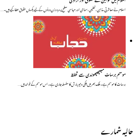
اسلام نے معاشرتی،مذہبی ، تعلیمی ،سماجی اورسیاسی سطح پر مرد و زن دونوں کے لیے یکساں حقوق عطا کیے ہیں۔…
موسم برسات میںپھپھوندی سے تحفظ
برسات کا موسم ہے۔ ملک بھر میں ہلکی و تیز بارش کا سلسلہ جاری ہے۔ اس موسم کے فوائد ہیں…
حالیہ شمارے