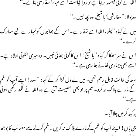
اللہ نے کوئی فیصلہ کرلیا ہے تو روزِ قیامت اسے تمہارا سفارشی بنائے۔‘‘
وہ بولا: ’’سفارشی؟ یا شیخ، وہ بچہ نہیں۔‘‘
میں نے کہا: ’’چلو، اللہ اسے شفا دے۔ اس کے بھائیوں کو تمہارے لیے مبارک
کرے۔‘‘
اس نے سر جھکا کر کہا: ’’یا شیخ! اس کا کوئی بھائی نہیں۔ وہ میری اکلوتی اولاد ہے۔
اسے بھی بیماری کھائے جا رہی ہے۔‘‘
سعد کی حالت قابل رحم تھی۔ میں نے دل کڑا کر کے کہا: ’’سعد! اپنے آپ کو غم
کے مارے ہلاک نہ کرو۔ ہم پر جو بھی مصیبت آتی ہے وہ اللہ نے لکھ رکھی ہوتی
ہے۔‘‘
یہ کہہ کر میں چلا آیا۔
جی ہاں! اپنے آپ کو غم کے مارے ہلاک نہ کریں۔ غم کرنے سے مصائب کا بوجھ