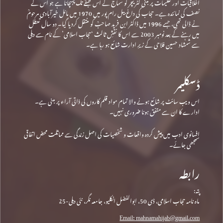
اخلاقیات اور تعلیمات پر مبنی لٹریچر کو سماج کے اس طبقے تک پہنچانا ہے جو اس کے
نصف کی نمائندہ ہے۔ حجاب کی داغ بیل رام پور میں 1970 میں مائل خیرآبادی مرحومؒ
نے ڈالی تھی، جسے 1996 میں ڈاکٹر ابن فرید صاحبؒ کو منتقل کردیا گیا۔ دو سال تعطل
میں رہنے کے بعد نومبر 2003 سے اس کا نقشِ ثالث ‘حجاب اسلامی’ کے نام سے دہلی
سے شمشاد حسین فلاحی کے زیرِ ادارت شائع ہو رہا ہے۔
ڈسکلیمر
اس ویب سائٹ پر شائع ہونے والا تمام مواد قلم کاروں کی ذاتی آراء پر مبنی ہے۔
ادارے کا ان سے متفق ہونا ضروری نہیں۔
افسانوی ادب میں پیش کردہ واقعات و شخصیات کی اصل زندگی سے مماثلت محض اتفاقی
سمجھی جائے۔
رابطہ
پتہ:
ماہ نامہ حجاب اسلامی، ڈی 50، ابوالفضل انکلیو، جامعہ نگر، نئی دہلی-25
Email: mahnamahijab@gmail.com