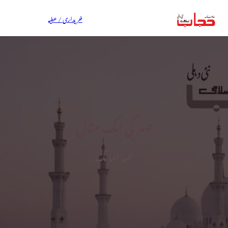
خریداری / عطیہ
صبر کی ایک مثال
عبد المالک