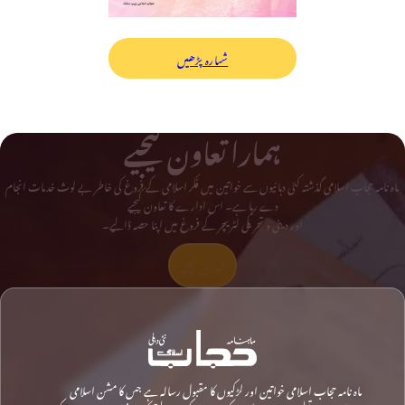
شمارہ پڑھیں
ہمارا تعاون کیجیے
ماہ نامہ حجاب اسلامی گذشتہ کئی دہائیوں سے خواتین میں فکر اسلامی کے فروغ کی خاطر بے لوث خدمات انجام
دے رہا ہے۔ اس ادارے کا تعاون کیجیے
اور دینی و تحریکی لٹریچر کے فروغ میں اپنا حصہ ڈالیے۔
تعاون کیجیے
ماہ نامہ حجاب اسلامی خواتین اور لڑکیوں کا مقبول رسالہ ہے جس کا مشن اسلامی