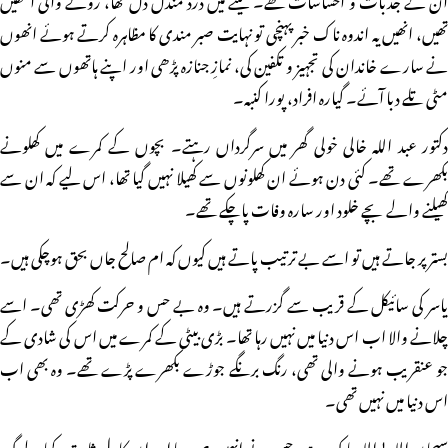
تھیں، انھیں یہ اندوہ ناک خبر پہنچی تو نہایت صبر مندی کا مظاہرہ کرتے ہوئے انھوں
نے سارے خاندان کی تجہیز و تکفین کی، نمازِ جنازہ پڑھی اور اپنے ہاتھوں سے منوں
مٹی تلے دبا آئے۔ گیارہ افراد، پورا کنبہ۔
دکتور عبد اللہ خالی خولی گھر میں سرگرداں رہتے۔ بچوں کے کمرے میں کھلونے
بکھرے تھے۔ کئی دن ہوئے ان کھلونوں سے کھیلا نہیں گیا تھا، اس لیے کہ ان سے
کھیلنے والے بچے خلود اور سارہ وفات پاچکے تھے۔
بستر پر جاتے ہیں تو اسے بے ترتیب پاتے ہیں کیوں کہ ام صالح جاں بحق ہوچکی ہیں۔
یاسر کی سائیکل کے قریب سے گزرتے ہیں۔ وہ بے حس و حرکت کھڑی تھی۔ اسے
چلانے والا اب اس دنیا میں نہیں رہا تھا۔ بڑی بیٹی کے کمرے میں اس کی شادی کے
جو عنقریب ہونے والی تھی، رنگ برنگے جوڑے بکھرے پڑے تھے۔ وہ بھی اب
اس دنیا میں نہیں تھی۔
سبحان اللہ! اللہ پاک ہے، جس نے انہیں صبر دیا اور ان کا دل ثابت رکھا۔ لوگ