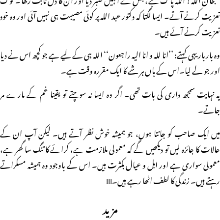
تعزیت کرنے آتے۔ ایسا لگتا کہ دکتور عبد اللہ پر کوئی مصیبت ہی نہیں آئی اور وہ خود
تعزیت کرنے آئے ہیں۔
وہ باربار یہی کہتے: ’’انا للہ و انا الیہ راجعون‘‘ اللہ ہی کے لیے ہے جو کچھ اس نے دیا
اور جو لے لیا۔اس کے ہاں ہر شے کا ایک مقررہ وقت ہے۔
یہ نہایت سمجھ داری کی بات تھی۔ اگر وہ ایسا نہ سوچتے تو یقینا غم کے مارے مر
جاتے۔
میں ایک صاحب کو جانتا ہوں، جو ہمیشہ خوش نظر آتے ہیں۔ لیکن آپ ان کے
حالات کا جائزہ لیں تو دیکھیں گے کہ معمولی ملازمت ہے، کرائے کا تنگ سا گھر ہے،
معمولی سواری ہے اور اہل و عیال بکثرت ہیں۔ اس کے باوجود وہ ہمیشہ مسکراتے
رہتے ہیں۔ زندگی کا لطف اٹھا رہے ہیں۔lll
مزید