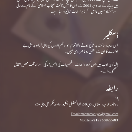
میں رہنے کے بعد نومبر 2003 سے اس کا نقشِ ثالث ‘حجاب اسلامی’ کے نام سے دہلی
سے شمشاد حسین فلاحی کے زیرِ ادارت شائع ہو رہا ہے۔
ڈسکلیمر
اس ویب سائٹ پر شائع ہونے والا تمام مواد قلم کاروں کی ذاتی آراء پر مبنی ہے۔
ادارے کا ان سے متفق ہونا ضروری نہیں۔
افسانوی ادب میں پیش کردہ واقعات و شخصیات کی اصل زندگی سے مماثلت محض اتفاقی
سمجھی جائے۔
رابطہ
پتہ:
ماہ نامہ حجاب اسلامی، ڈی 50، ابوالفضل انکلیو، جامعہ نگر، نئی دہلی-25
Email: mahnamahijab@gmail.com
Mobile: +918860822483