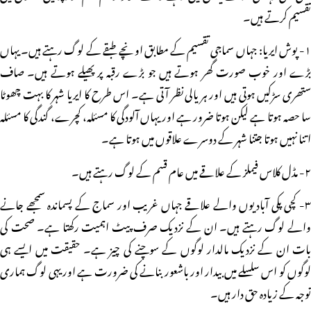
تقسیم کرتے ہیں۔
۱- پوش ایریا: جہاں سماجی تقسیم کے مطابق اونچے طبقے کے لوگ رہتے ہیں۔ یہاں
بڑے اور خوب صورت گھر ہوتے ہیں جو بڑے رقبہ پر پھیلے ہوتے ہیں۔ صاف
ستھری سڑکیں ہوتی ہیں اور ہریالی نظر آتی ہے۔ اس طرح کا ایریا شہر کا بہت چھوٹا
سا حصہ ہوتا ہے لیکن ہوتا ضرور ہے اور یہاں آلودگی کا مسئلہ، کچرے، گندگی کا مسئلہ
اتنا نہیں ہوتا جتنا شہر کے دوسرے علاقوں میں ہوتا ہے۔
۲- مڈل کلاس فیملز کے علاقے میں عام قسم کے لوگ رہتے ہیں۔
۳- کچی پکی آبادیوں والے علاقے جہاں غریب اور سماج کے پسماندہ سمجھے جانے
والے لوگ رہتے ہیں۔ ان کے نزدیک صرف پیٹ اہمیت رکھتا ہے۔ صحت کی
بات ان کے نزدیک مالدار لوگوں کے سوچنے کی چیز ہے۔ حقیقت میں ایسے ہی
لوگوں کو اس سلسلے میں بیدار اور باشعور بنانے کی ضرورت ہے اور یہی لوگ ہماری
توجہ کے زیادہ حق دار ہیں۔