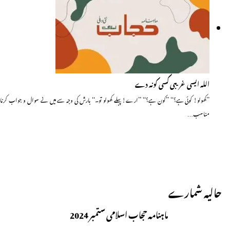
اللہ ایسی غریبی کسی کونہ دے
’’کھولو! کوئی ہے؟‘‘ ’’کون ہے؟‘‘ ’’ارے! پہلے کھولو تو۔‘‘ بارش کی وجہ سے میں نے سوال و جواب کرنا
مناسب…
حالیہ شمارے
ماہنامہ حجاب اسلامی ستمبر 2024