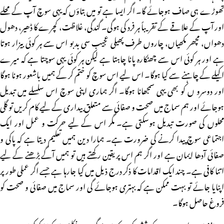
تھوڑے ہی صاف ہوجائے گا۔ اگر ایسا ہے تو میں بتاؤں کہ یہی سوچ آپ کے محلے
اور آپ کے علاقے کے تقریباً ہر فرد کی ہوگی۔ گندگی، غلاظت، کچرے کا ڈھیر، دھول
دھواں، مچھر مکھیاں، چاروں طرف پھیلی عجیب سی بدبو اس سے ہر کوئی بیزار ہوتا
ہے اور ہر کوئی اس سے چھٹکارہ پانا چاہتا ہے لیکن ہر کوئی یہی سوچتا ہے کہ میرے
اکیلے کے چاہنے سے کیا ہوگا۔ اس لیے اس سوچ کو ختم کر کے ہمیں باشعور ہونا ہوگا
اور دوسرو ں کو بھی یہی سمجھانا ہوگا۔ اگر ہماری اپنی سوچ اس سلسلے میں تبدیل
ہوجائے اور ہم سماج میں صحت و صفائی سے متعلق بیداری کے لیے کام کریں تو گلی
محلوں کی صورت تبدیل ہوسکتی ہے۔ مگر اس کے لیے حرکت و عمل اور ایک
اجتماعی سوچ پیدا کرنے کی ضرورت ہے۔ ہمارا دین ہمیں تعلیم دیتا ہے کہ پاکی و
صفائی آدھا ایمان ہے اور اگر ہم اس پر یقین رکھتے ہیں تو ہمیں آگے بڑھنے کے لیے
اتنا کافی ہے۔ چند ایک اقدامات کا ذکر درج ذیل میں کیا جارہا ہے جسے اگر عملی طور پر
اپنایا جائے تو بہت ممکن ہے کہ بہتری ہوجائے گی اور سماج میں صفائی و صحت کو
فروغ حاصل ہوگا۔