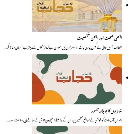
اچھی صحت اور اچھی شخصیت
الطاف حسین حالی نے کیسی پیاری بات دو مصرعوں میں سمودی ہے کہ: فرشتوں سے بہتر ہے انسان بننا! مگر…
شادیوں کا جاہلانہ تصور
ہم ان تقریبات کو خوشی کے مواقع سمجھتے ہیں، ان کے واسطے اچھے دن تلاش کیے جاتے ہیں ساعت سعید…