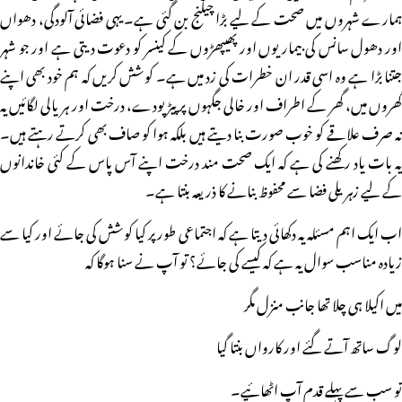
ہمارے شہروں میں صحت کے لیے بڑا چیلنج بن گئی ہے۔ یہی فضائی آلودگی، دھواں
اور دھول سانس کی بیماریوں اور پھیپھڑوں کے کینسر کو دعوت دیتی ہے اور جو شہر
جتنا بڑا ہے وہ اسی قدر ان خطرات کی زد میں ہے۔ کوشش کریں کہ ہم خود بھی اپنے
گھروں میں، گھر کے اطراف اور خالی جگہوں پر پیڑ پودے، درخت اور ہریالی لگائیں یہ
نہ صرف علاقے کو خوب صورت بنا دیتے ہیں بلکہ ہوا کو صاف بھی کرتے رہتے ہیں۔
یہ بات یاد رکھنے کی ہے کہ ایک صحت مند درخت اپنے آس پاس کے کئی خاندانوں
کے لیے زہریلی فضا سے محفوظ بنانے کا ذریعہ بنتا ہے۔
اب ایک اہم مسئلہ یہ دکھائی دیتا ہے کہ اجتماعی طور پر کیا کوشش کی جائے اور کیا سے
زیادہ مناسب سوال یہ ہے کہ کیسے کی جائے؟ تو آپ نے سنا ہوگا کہ
میں اکیلا ہی چلا تھا جانب منزل مگر
لوگ ساتھ آتے گئے اور کارواں بنتا گیا
تو سب سے پہلے قدم آپ اٹھائیے۔