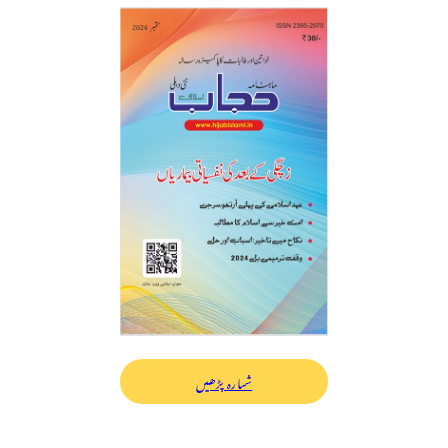
شمارہ پڑھیں