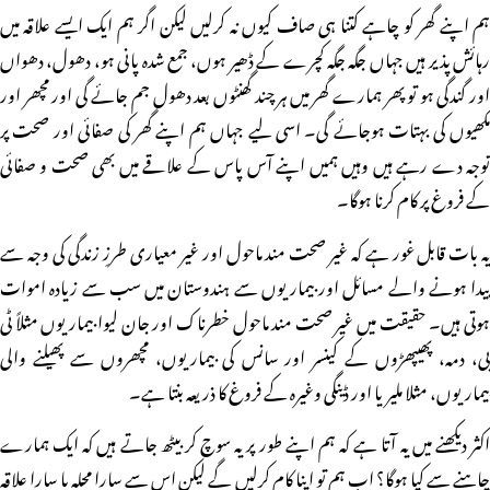
ہم اپنے گھر کو چاہے کتنا ہی صاف کیوں نہ کرلیں لیکن اگر ہم ایک ایسے علاقہ میں
رہائش پذیر ہیں جہاں جگہ جگہ کچرے کے ڈھیر ہوں، جمع شدہ پانی ہو، دھول، دھواں
اور گندگی ہو تو پھر ہمارے گھر میں ہر چند گھنٹوں بعد دھول جم جائے گی اور مچھر اور
مکھیوں کی بہتات ہوجائے گی۔ اسی لیے جہاں ہم اپنے گھر کی صفائی اور صحت پر
توجہ دے رہے ہیں وہیں ہمیں اپنے آس پاس کے علاقے میں بھی صحت و صفائی
کے فروغ پر کام کرنا ہوگا۔
یہ بات قابل غور ہے کہ غیر صحت مند ماحول اور غیر معیاری طرزِ زندگی کی وجہ سے
پیدا ہونے والے مسائل اور بیماریوں سے ہندوستان میں سب سے زیادہ اموات
ہوتی ہیں۔ حقیقت میں غیر صحت مند ماحول خطرناک اور جان لیوا بیماریوں مثلاً ٹی
بی، دمہ، پھیپھڑوں کے کینسر اور سانس کی بیماریوں، مچھروں سے پھیلنے والی
بیماریوں، مثلا ملیریا اور ڈینگی وغیرہ کے فروغ کا ذریعہ بنتا ہے۔
اکثر دیکھنے میں یہ آتا ہے کہ ہم اپنے طور پر یہ سوچ کر بیٹھ جاتے ہیں کہ ایک ہمارے
چاہنے سے کیا ہوگا؟ اب ہم تو اپنا کام کرلیں گے لیکن اس سے سارا محلہ یا سارا علاقہ