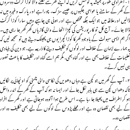
۱- انفرادی طور پر ہمیشہ یہ کوشش کریں کہ اپنے گھر سے نکلنے والا کوڑا کرکٹ دوسروں
کے گھر کے سامنے یا عوامی جگہوں پر جیسے سڑک، چوراہے اور پارک وغیرہ میں نہ
ڈالیں اورعلاقہ میں جو ایک جگہ مختص ہے اور ہونی ہی چاہیے وہیں سارا کوڑا کرکٹ
ڈالا جائے۔ آج کل تو کارپوریشن کی کچڑا اٹھانے والی گاڑیاں گھر گھر جا رہی ہیں۔
اگر ہم ایسی سہولت کے باوجود گھر کا کوڑا کچرا یوں ہی پھینک دیتے ہیں تو سمجھ لیں کہ
یہ ہمارے ایمان کے خلاف اور لوگوں کو تکلیف دینے کا ذریعہ ہے، جو دین کی بنیادی
تعلیمات کے خلاف بھی ہے اور گناہ بھی، مگر ہم اسے گناہ اور تکلیف کا باعث تصور
ہی نہیں کرتے۔
۲- آپ کے گھر میں جو کچن ہے وہاں دھویں کی نکاسی والی چمنی کو اونچائی پر لگائیں
تاکہ دھواں کچن سے ہی باہر نکل جائے اور ایسا نہ ہو کہ آپ کے گھر کے اندر داخل
ہو کر اطراف میں پھیلا جا رہا ہے۔ اس طرح ہوا آلودہ ہوجاتی ہے اور گھر کے افراد
کے لیے بھی نقصان دہ ہے اور محلے پڑوس کے لوگوں کے لیے بھی تکلیف دہ اور
نقصان دہ۔