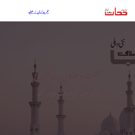
خریداری / عطیہ
صحت و صفائی کے فروغ
ڈاکٹر سمیہ تحریم بنت امتیاز احمد