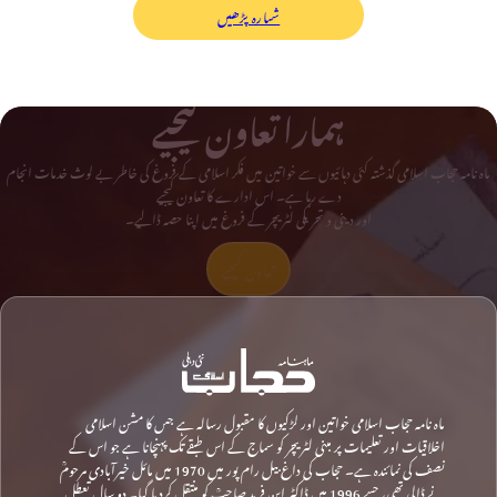
شمارہ پڑھیں
ہمارا تعاون کیجیے
ماہ نامہ حجاب اسلامی گذشتہ کئی دہائیوں سے خواتین میں فکر اسلامی کے فروغ کی خاطر بے لوث خدمات انجام
دے رہا ہے۔ اس ادارے کا تعاون کیجیے
اور دینی و تحریکی لٹریچر کے فروغ میں اپنا حصہ ڈالیے۔
تعاون کیجیے
ماہ نامہ حجاب اسلامی خواتین اور لڑکیوں کا مقبول رسالہ ہے جس کا مشن اسلامی
اخلاقیات اور تعلیمات پر مبنی لٹریچر کو سماج کے اس طبقے تک پہنچانا ہے جو اس کے
نصف کی نمائندہ ہے۔ حجاب کی داغ بیل رام پور میں 1970 میں مائل خیرآبادی مرحومؒ
نے ڈالی تھی، جسے 1996 میں ڈاکٹر ابن فرید صاحبؒ کو منتقل کردیا گیا۔ دو سال تعطل