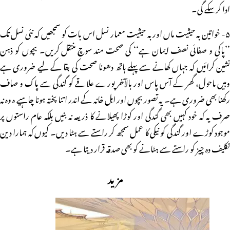
ادا کرسکے گی۔
۵- خواتین بہ حیثیت ماں اور بہ حیثیت معمار نسل اس بات کو سمجھیں کہ نئی نسل تک
’’پاکی و صفائی نصف ایمان ہے‘‘ کی صحت مند سوچ منتقل کریں۔ بچوں کو ذہن
نشین کرائیں کہ جہاں کھانے سے پہلے ہاتھ دھونا صحت کی بقا کے لیے ضروری ہے
وہیں ماحول، گھر کے آس پاس اور بالآخر پورے علاقے کو گندگی سے پاک و صاف
رکھنا بھی ضروری ہے۔ یہ تصور بچوں اور اہل خانہ کے اندر اتنا پختہ ہونا چاہیے ہ وہ نہ
صرف یہ کہ خود کہیں بھی گندگی اور کوڑا پھیلانے کا ذریعہ نہ بنیں بلکہ عام راستوں پر
موجود کوڑے اور گندگی کو نیکی کا عمل سمجھ کر راستے سے ہٹا دیں۔ کیوں کہ ہمارا دین
تکلیف دہ چیز کو راستے سے ہٹانے کو بھی صدقہ قرار دیتا ہے۔
مزید