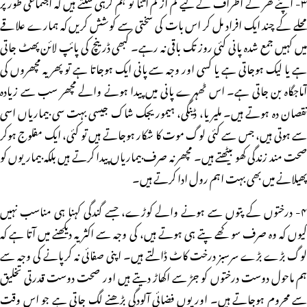
۳- اپنے گھر کے اطراف کے لیے کم از کم اتنا تو ہم کرہی سکتے ہیں کہ اجتماعی طور پر
محلے کے چند ایک افراد مل کر اس بات کی سختی سے کوشش کریں کہ ہمارے علاقے
میں کہیں جمع شدہ پانی کئی روز تک باقی نہ رہے۔ کبھی ڈرینچ کی پائپ لائن پھٹ جاتی
ہے یا لیک ہوجاتی ہے یا کسی اور وجہ سے پانی ایک ہوجاتا ہے تو پھر یہ مچھروں کی
آماجگاہ بن جاتی ہے۔ اس ٹھہرے پانی میں پیدا ہونے والے مچھر سب سے زیادہ
نقصان دہ ہوتے ہیں۔ ملیریا، ڈینگی، ہیموریجک شاک جیسی بہت سی بیماریاں اسی
سے ہوتی ہیں، جس سے کئی لوگ موت کا شکار ہوجاتے ہیں تو کئی، ایک مفلوج ہوکر
صحت مند زندگی کھو بیٹھتے ہیں۔ مچھر نہ صرف بیماریاں پیدا کرتے ہیں بلکہ بیماریوں کو
پھیلانے میں بھی بہت اہم رول ادا کرتے ہیں۔
۴- درختوں کے پتوں سے ہونے والے کوڑے، جسے گندگی کہنا ہی مناسب نہیں
کیوں کہ وہ صرف سوکھے پتے ہی ہوتے ہیں، کی وجہ سے اکثر یہ دیکھنے میں آتا ہے کہ
لوگ بڑے بڑے سرسبز درخت کاٹ ڈالتے ہیں۔ اپنی صفائی نہ کرپانے کی وجہ سے
ہم ماحول دوست درختوں کو جڑ سے اکھاڑ دیتے ہیں اور صحت دوست قدرتی تخلیق
سے محروم ہوجاتے ہیں۔ اور یوں فضائی آلودگی بڑھنے لگ جاتی ہے جو اس وقت