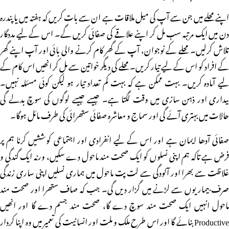
اپنے محلے میں جن سے آپ کی میل ملاقات ہے ان سے بات کریں کہ ہفتہ میں یا پندرہ
دن میں ایک مرتبہ سب مل کر اپنے علاقے کی صفائی کریں گے۔ اس کے لیے مددگار
تلاش کرلیں۔ محلے کے نوجوان، آپ کے گھر کام کرنے والی بائی اور آپ اپنے گھر
کے افراد کو اس کے لیے تیار کریں۔ محلے کی دیگر خواتین سے مل کر انھیں اس کام کے
لیے آمادہ کریں۔ بہت ممکن ہے کہ بہت کم تعداد تیار ہو لیکن کوئی مسئلہ نہیں۔
بیداری اور ذہن سازی میں وقت لگتا ہے۔ جیسے جیسے لوگوں کی سوچ بدلے گی
حالات میں بہتری آئے گی اور سماج و معاشرہ صفائی ستھرائی کی طرف مائل ہوگا۔
صفائی آدھا ایمان ہے اور اس کے لیے انفرادی اور اجتماعی کوششیں کرنا ہم پر
فرض ہے تاکہ ہم اپنی نسلوں کو ایک صحت مند ماحول دے سکیں، ورنہ ایک گندگی و
غلاظت سے بھرا اور آلودگی سے لت پت ماحول میں ہماری نسلیں اپنی ساری زندگی
صرف بیماریوں سے لڑنے میں گزار دیں گی۔ جب کہ صاف ستھرا اور صحت مند
ماحول انہیں ایک صحت مند سوچ دے گا، صحت مند جسم دے گا اور انھیں
Productive بنائے گا اور اس طرح ملک و ملت اور انسانیت کی تعمیر میں وہ اپنا کردار