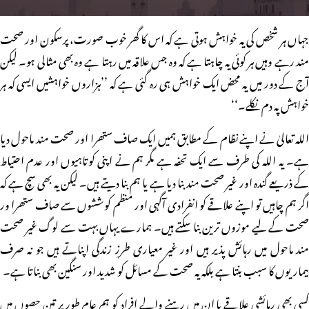
جہاں ہر شخص کی یہ خواہش ہوتی ہے کہ اس کا گھر خوب صورت، پرسکون اور صحت
مند رہے وہیں ہر کوئی یہ چاہتا ہے کہ وہ جس علاقہ میں رہتا ہے وہ بھی مثالی ہو۔ لیکن
آج کے دور میں یہ محض ایک خواہش ہی رہ گئی ہے کہ ’’ہزاروں خواہشیں ایسی کہ ہر
خواہش پہ دم نکلے۔‘‘
اللہ تعالیٰ نے اپنے نظام کے مطابق ہمیں ایک صاف ستھرا اور صحت مند ماحول دیا
ہے۔ یہ اللہ کی طرف سے ایک تحفہ ہے مگر ہم نے اپنی کوتاہیوں اور عدم احتیاط
کے ذریعے گندہ اور غیر صحت مند بنا دیا ہے یا ہم بنا دیتے ہیں۔ لیکن یہ بھی سچ ہے کہ
اگر ہم چاہیں تو اپنے علاقے کو انفرادی آگہی اور منظم کوششوں سے صاف ستھرا ور
صحت کے لیے موزوں ترین بنا سکتے ہیں۔ ہمارے یہاں بہت سے لوگ غیر صحت
مند ماحول میں رہائش پذیر ہیں اور غیر معیاری طرزِ زندگی اپناتے ہیں جو نہ صرف
بیماریوں کا سبب بنتا ہے بلکہ یہ صحت کے مسائل کو شدید اور سنگین بھی بناتا ہے۔
کسی بھی رہائشی علاقے یا ان میں رہنے والے افراد کو ہم عام طور پر تین حصوں میں