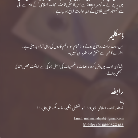
میں رہنے کے بعد نومبر 2003 سے اس کا نقشِ ثالث ‘حجاب اسلامی’ کے نام سے دہلی
سے شمشاد حسین فلاحی کے زیرِ ادارت شائع ہو رہا ہے۔
ڈسکلیمر
اس ویب سائٹ پر شائع ہونے والا تمام مواد قلم کاروں کی ذاتی آراء پر مبنی ہے۔
ادارے کا ان سے متفق ہونا ضروری نہیں۔
افسانوی ادب میں پیش کردہ واقعات و شخصیات کی اصل زندگی سے مماثلت محض اتفاقی
سمجھی جائے۔
رابطہ
پتہ:
ماہ نامہ حجاب اسلامی، ڈی 50، ابوالفضل انکلیو، جامعہ نگر، نئی دہلی-25
Email: mahnamahijab@gmail.com
Mobile: +918860822483