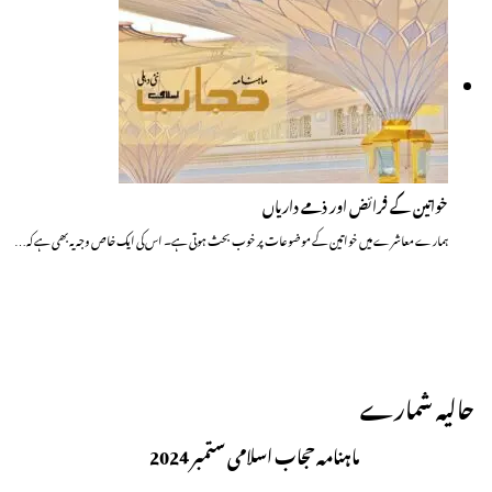
خواتین کے فرائض اور ذمے داریاں
ہمارے معاشرے میں خواتین کے موضوعات پر خوب بحث ہوتی ہے۔ اس کی ایک خاص وجہ یہ بھی ہے کہ…
حالیہ شمارے
ماہنامہ حجاب اسلامی ستمبر 2024