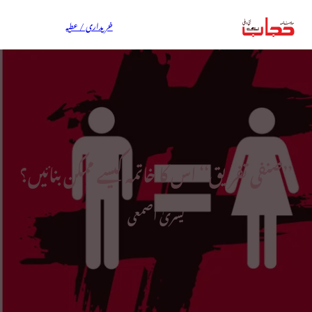
خریداری / عطیہ
’’صنفی تفریق‘‘ اس کا خاتمہ کیسے ممکن بنائیں؟
یسریٰ اصمعی