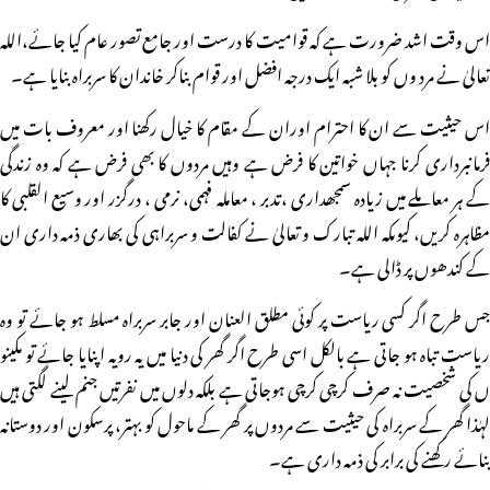
اس وقت اشد ضرورت ہے کہ قوامیت کا درست اور جامع تصور عام کیا جائے،اللہ
تعالیٰ نے مرد وں کو بلا شبہ ایک درجہ افضل اور قوام بناکر خاندان کا سربراہ بنایا ہے۔
اس حیثیت سے ان کا احترام اوران کے مقام کا خیال رکھنا اور معروف بات میں
فرمانبرداری کرنا جہاں خواتین کا فرض ہے وہیں مردوں کا بھی فرض ہے کہ وہ زندگی
کے ہر معاملے میں زیادہ سمجھداری ،تدبر ، معاملہ فہمی، نرمی ، درگزر اور وسیع القلبی کا
مظاہرہ کریں، کیوںکہ اللہ تبارک و تعالیٰ نے کفالت و سربراہی کی بھاری ذمہ داری ان
کے کندھوں پر ڈالی ہے۔
جس طرح اگر کسی ریاست پر کوئی مطلق العنان اور جابر سربراہ مسلط ہو جائے تو وہ
ریاست تباہ ہو جاتی ہے بالکل اسی طرح اگر گھر کی دنیا میں یہ رویہ اپنایا جائے تو مکینو
ں کی شخصیت نہ صرف کرچی کرچی ہوجاتی ہے بلکہ دلوں میں نفرتیں جنم لینے لگتی ہیں
لہٰذا گھر کے سربراہ کی حیثیت سے مردوں پر گھر کے ماحول کو بہتر، پرسکون اور دوستانہ
بنائے رکھنے کی برابر کی ذمہ داری ہے۔