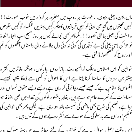
ماں،بہن، بیٹی، بیوی… عورت ہر روپ میں منفرد، ہر کردار میں خوب صورت!!
کہیں محبتوں میں گندھی ہوئی تو کہیں قربانیوں کا پیکر،کہیں بہترین غمگسار تو کہیں خلوص
و الفت کی جیتی جاگتی تصویر!!، مگر پھر بھی نجانے کیوں ہر روز صبح جب اخبار اٹھاؤ
تو حوا کی اِسی بیٹی کی بے توقیری کی کوئی نہ کوئی دل دہلانے والی داستان آنکھوں کو نم
اور روح کو جھنجھوڑ ڈالتی ہے۔
خواتین کو بس اسٹاپس، پبلک ٹرانسپورٹ، بازاروں ،پارکوں، ہوٹلز، دفاتر میں اکثر و
بیشتر جن رویوں کا سامنا کرنا پڑتا ہے اس کا احوال تو کسی سے ڈھکا چھپا نہیںہے۔
افسوس کا مقام یہ ہے کہ جیسے جیسے دنیا ترقی کر رہی ہے، ویسے ویسے حقوق نسواں اور
مساوات کے نعرے عام ہو رہے ہیں، بظاہر باشعور لوگوں کی تعداد میں بھی اضافہ ہو
رہا ہے، تعلیم کی شرح بھی ماضی کی نسبت بلند ہو رہی ہے، لیکن پھر بھی خواتین کی
تعظیم اور ان سے بد سلوکی کے حوالے سے اکثر رویے جوں کے توں ہیں۔
اس وقت اصل سوال یہ ہے کہ خواتین کے لئے معاشرے میں بہتر سلوک اور