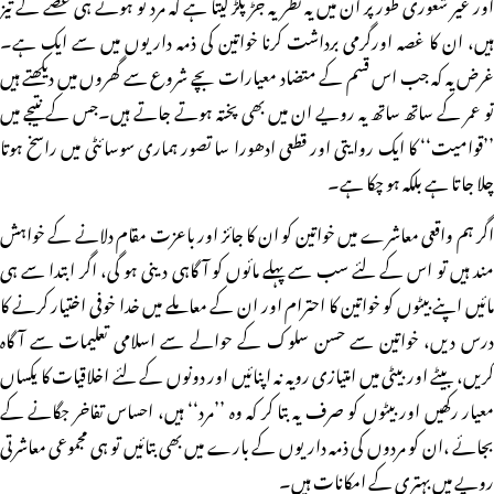
اور غیر شعوری طور پر ان میں یہ نظریہ جڑ پکڑ لیتا ہے کہ مرد تو ہوتے ہی غصے کے تیز
ہیں، ان کا غصہ اورگرمی برداشت کرنا خواتین کی ذمہ داریوں میں سے ایک ہے۔
غرض یہ کہ جب اس قسم کے متضاد معیارات بچے شروع سے گھروں میں دیکھتے ہیں
تو عمر کے ساتھ ساتھ یہ رویے ان میں بھی پختہ ہوتے جاتے ہیں۔جس کے نتیجے میں
’’قوامیت‘‘ کا ایک روایتی اور قطعی ادھورا سا تصور ہماری سوسائٹی میں راسخ ہوتا
چلا جاتا ہے بلکہ ہو چکا ہے۔
اگر ہم واقعی معاشرے میں خواتین کو ان کا جائز اور باعزت مقام دلانے کے خواہش
مند ہیں تو اس کے لئے سب سے پہلے مائوں کو آگاہی دینی ہو گی، اگر ابتدا سے ہی
مائیں اپنے بیٹوں کو خواتین کا احترام اور ان کے معاملے میں خدا خوفی اختیار کرنے کا
درس دیں، خواتین سے حسن سلوک کے حوالے سے اسلامی تعلیمات سے آگاہ
کریں، بیٹے اور بیٹی میں امتیازی رویہ نہ اپنائیں اور دونوں کے لئے اخلاقیات کا یکساں
معیار رکھیں اور بیٹوں کو صرف یہ بتا کر کہ وہ ’’مرد‘‘ ہیں، احساس تفاخر جگانے کے
بجائے ،ان کو مردوں کی ذمہ داریوں کے بارے میں بھی بتائیں تو ہی مجموعی معاشرتی
رویے میں بہتری کے امکانات ہیں۔