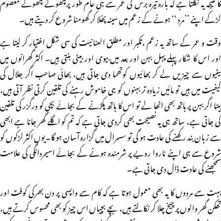
کا نتیجہ یہ نکلتا ہے کہ بارہ تیرہ برس کی عمر سے ہی عام طور پرچھوٹے چھوٹے معصوم
لڑکے اپنے ’’مرد ‘‘ ہونے کے زعم میں سینہ پھْلا کر گھومنا شروع کر دیتے ہیں۔
وقت و عمر کے ساتھ یہ زعم ،تکبر اور مطلق العنانیت کی سی شکل اختیار کر لیتا ہے
اور اس کا شکار پہلے پہل بہن اور بعد میں بیوی اور بیٹی بنتی ہیں۔ اکثر گھرانوں میں
بیٹیوں سے چیزیں لے کر بھائیوں کوتھما دی جاتی ہیں، بھائی صاحب اگر جلال کی
کیفیت میں ہیں تو مائیں زیادہ تر بہنوں کو ہی خاموش رہنے کی تلقین کرتی نظر آتی ہیں،
بیٹا اگر بہن پر ہاتھ بھی اٹھا لے تو اس کا ہاتھ پکڑنے کے بجائے بچی کو درگزر کی تلقین
کی جاتی ہے، ساتھ ہی یہ نصیحت بھی کردی جاتی ہے کہ تم کو اگلے گھر جانا ہے ابھی
سے زبان بند رکھنے کی عادت ہو گی تو سسرال میں گزارہ آسان ہو گا۔یوں اکثر لڑکوں کو
شروع سے ہی اپنے ناروا رویے پر شرمندہ ہونے کے بجائے اسیمردانگی کی علامت
سمجھنے کی عادت ڈال دی جاتی ہے۔
بہت سے مردوں کا یہ بھی معمول ہوتا ہے کہ کام سے واپسی پر دن بھرکی کوفت اور
تھکن گھر والوں پر چیخ چلا کر نکالتے ہیں، بچے بچیاں اس چیز کو بھی محسوس کرتے ہیں،