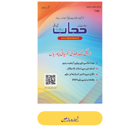
شمارہ پڑھیں