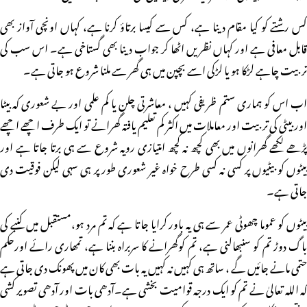
کس رشتے کو کیا مقام دینا ہے، کس سے کیسا برتاؤ کرنا ہے، کہاں اونچی آواز بھی
قابل معافی ہے اور کہاں نظریں اٹھا کر جواب دینا بھی گستاخی ہے۔ اس سب کی
تربیت چاہے لڑکا ہو یا لڑکی اسے بچپن میں ہی گھر سے ملنا شروع ہو جاتی ہے۔
اب اس کو ہماری ستم ظریفی کہیں ، معاشرتی چلن یا کم علمی اور بے شعوری کہ بیٹا
اور بیٹی کی تربیت اور معاملات میں اکثر کم تعلیم یافتہ گھرانے تو ایک طرف اچھے اچھے
پڑھے لکھے گھرانوں میں بھی کچھ نہ کچھ امتیازی رویہ شروع سے ہی برتا جاتا ہے اور
بیٹوں کو بیٹیوں پر کسی نہ کسی طرح خواہ غیر شعوری طور پر ہی سہی لیکن فوقیت دی
جاتی ہے۔
بیٹوں کو عموما چھوٹی عمر سے ہی یہ باور کرایا جاتا ہے کہ تم مرد ہو،مستقبل میں کنبے کی
باگ دوڑ تم کو سنبھالنی ہے، تم کوگھرانے کا سربراہ بننا ہے، تمھاری رائے اورحکم
حتمی مانے جائیں گے ، ساتھ ہی کہیں نہ کہیں یہ بات بھی کان میں پھونک دی جاتی ہے
کہ اللہ تعالیٰ نے تم کو ایک درجہ قوامیت بخشی ہے۔آدھی بات اور آدھی تصویر کشی