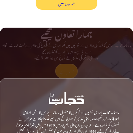
شمارہ پڑھیں
ہمارا تعاون کیجیے
ماہ نامہ حجاب اسلامی گذشتہ کئی دہائیوں سے خواتین میں فکر اسلامی کے فروغ کی خاطر بے لوث خدمات انجام
دے رہا ہے۔ اس ادارے کا تعاون کیجیے
اور دینی و تحریکی لٹریچر کے فروغ میں اپنا حصہ ڈالیے۔
تعاون کیجیے
ماہ نامہ حجاب اسلامی خواتین اور لڑکیوں کا مقبول رسالہ ہے جس کا مشن اسلامی
اخلاقیات اور تعلیمات پر مبنی لٹریچر کو سماج کے اس طبقے تک پہنچانا ہے جو اس کے
نصف کی نمائندہ ہے۔ حجاب کی داغ بیل رام پور میں 1970 میں مائل خیرآبادی مرحومؒ
نے ڈالی تھی، جسے 1996 میں ڈاکٹر ابن فرید صاحبؒ کو منتقل کردیا گیا۔ دو سال تعطل