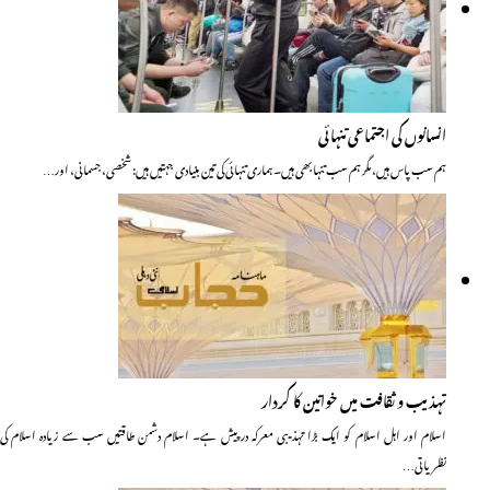
انسانوں کی اجتماعی تنہائی
ہم سب پاس ہیں، مگر ہم سب تنہا بھی ہیں۔ ہماری تنہائی کی تین بنیادی جہتیں ہیں: شخصی، جسمانی، اور…
تہذیب و ثقافت میں خواتین کا کردار
اسلام اور اہل اسلام کو ایک بڑا تہذیبی معرکہ درپیش ہے۔ اسلام دشمن طاقتیں سب سے زیادہ اسلام کی
نظریاتی…