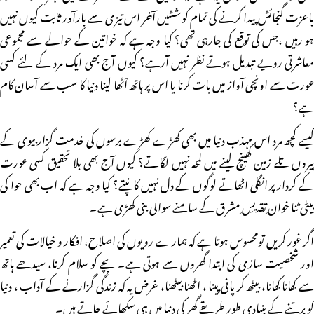
باعزت گنجائش پیدا کرنے کی تمام کوششیں آخر اس تیزی سے بارآور ثابت کیوں نہیں
ہو رہیں ،جس کی توقع کی جارہی تھی؟ کیا وجہ ہے کہ خواتین کے حوالے سے مجموعی
معاشرتی رویے تبدیل ہوتے نظر نہیں آرہے؟ کیوں آج بھی ایک مرد کے لئے کسی
عورت سے اونچی آواز میں بات کرنا یا اس پر ہاتھ اْٹھا لینا دنیا کا سب سے آسان کام
ہے؟
کیسے کچھ مرد اس مہذب دنیا میں بھی کھڑے کھڑے برسوں کی خدمت گزار بیوی کے
پیروں تلے زمین کھینچ لینے میں لمحہ نہیں لگاتے؟ کیوں آج بھی بلا تحقیق کسی عورت
کے کردار پر انگلی اٹھاتے لوگوں کے دل نہیں کانپتے؟ کیا وجہ ہے کہ اب بھی حوا کی
بیٹی ثنا خوان ِتقدیسِ ِمشرق کے سامنے سوالی بنی کھڑی ہے۔
اگر غور کریں تومحسوس ہوتا ہے کہ ہمارے رویوں کی اصلاح، افکار و خیالات کی تعمیر
اور شخصیت سازی کی ابتدا گھروں سے ہوتی ہے۔ بچے کو سلام کرنا، سیدھے ہاتھ
سے کھانا کھانا، بیٹھ کر پانی پینا ، اٹھنا بیٹھنا، غرض یہ کہ زندگی گزارنے کے آداب ، دنیا
کو برتنے کے بنیادی طور طریقے گھر کی دنیا میں ہی سکھائے جاتے ہیں۔