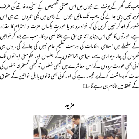
جب تک گھر کے یونٹ سے بچوں میں اس صنفی تخصیص کے سنجیدہ خاتمے کی طرف
توجہ نہیں دی جائے گی ،جب تک مائیں بچوں کے ذہن میں کچی عمروں سے ہی اس
شعور کو اجاگر نہیں کریں گی کہ خواہ مرد ہو یا عورت یکساں عزت و احترام کا حقدار
ہے، عورتوں کا بھی اس دنیا پر اتنا ہی حق ہے جتنا کسی مرد کا، سب سے بڑھ کر خواتین
کے سلسلے میں اسلامی احکامات کی درست تعلیم عام نہیں کی جائے گی، یوں ہی
گھروں کی چار دیواری سے، سیاسی جماعتوں کے جلسوں اور حکومتی ایوانوں تک
کوئی بھی عورت مردوں کے اس معاشرے میں کبھی شعلوں تو کبھی تمسخرانہ جملوں کی
حدت کو برداشت کرنے پر مجبور رہے گی اور کوئی بھی قانون یا بل خواتین کے حقوق
کے تحفظ میں ناکام ہی رہے گا۔lll
مزید