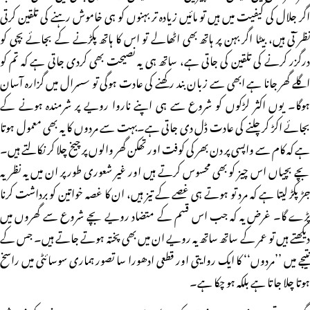
اگر جلال کی کیفیت میں ہیں تو مائیں زیادہ تر بہنوں کو ہی خاموش رہنے کی تلقین کرتی
نظر ٓتی ہیں، بیٹا اگر بہن پر ہاتھ بھی اٹھالے تو اس کا ہاتھ پکڑنے کے بجائے بچی کو
درگزر کرنے کی تلقین کی جاتی ہے، ساتھ ہی یہ نصیحت بھی کردی جاتی ہے کہ تم کو
اگلے گھر جانا ہے ابھی سے زبان بند رکھنے کی عادت ہوگی تو سسرال میں گزارہ آسان
ہوگا۔ یوں اکثر لڑکوں کو شروع سے ہی اپنے ناروا رویے پر شرمندہ ہونے کے
بجائے اکڑ کر چلنے کی عادت ڈل دی جاتی ہے۔بہت سے مردوں کا یہ بھی معمول ہوتا
ہے کہ کام سے واپسی پر دن بھر کی کوفت اور تھکن گھر والوں پر چیخ چلا کر نکالتے ہیں۔
بچے بچیاں اس چیز کو بھی محسوس کرتے ہیں اور غیر شعوری طور پر ان میں یہ نظریہ
جڑ پکڑ لیتا ہے کہ مرد تو ہوتے ہی غصے کے تیز ہیں، ان کا غصہ خواتین کو برداشت کرنا
پڑے گا۔ غرض یہ کہ جب اس قسم کے متضاد رویے بچے شروع سے گھروں میں
دیکھتے ہیں تو عمر کے ساتھ ساتھ یہ رویے ان میں بھی پختہ ہوتے جاتے ہیں۔ جس کے
نتیجے میں ’’مردوں‘‘ کا ایک روایتی اور قطعی ادھورا سا تصور ہماری سوسائٹی میں راسخ
ہوتا چلا جاتا ہے بلکہ ہو چکا ہے۔