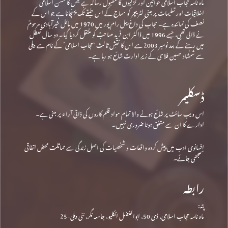
ماہ نامہ حجاب اسلامی خواتین اور لڑکیوں کا مقبول رسالہ ہے جس کا مشن اسلامی
اخلاقیات اور تعلیمات پر مبنی لٹریچر کو سماج کے اس طبقے تک پہنچانا ہے جو اس کے
نصف کی نمائندہ ہے۔ حجاب کی داغ بیل رام پور میں 1970 میں مائل خیرآبادی مرحومؒ
نے ڈالی تھی، جسے 1996 میں ڈاکٹر ابن فرید صاحبؒ کو منتقل کردیا گیا۔ دو سال تعطل
میں رہنے کے بعد نومبر 2003 سے اس کا نقشِ ثالث ‘حجاب اسلامی’ کے نام سے دہلی
سے شمشاد حسین فلاحی کے زیرِ ادارت شائع ہو رہا ہے۔
ڈسکلیمر
اس ویب سائٹ پر شائع ہونے والا تمام مواد قلم کاروں کی ذاتی آراء پر مبنی ہے۔
ادارے کا ان سے متفق ہونا ضروری نہیں۔
افسانوی ادب میں پیش کردہ واقعات و شخصیات کی اصل زندگی سے مماثلت محض اتفاقی
سمجھی جائے۔
رابطہ
پتہ:
ماہ نامہ حجاب اسلامی، ڈی 50، ابوالفضل انکلیو، جامعہ نگر، نئی دہلی-25