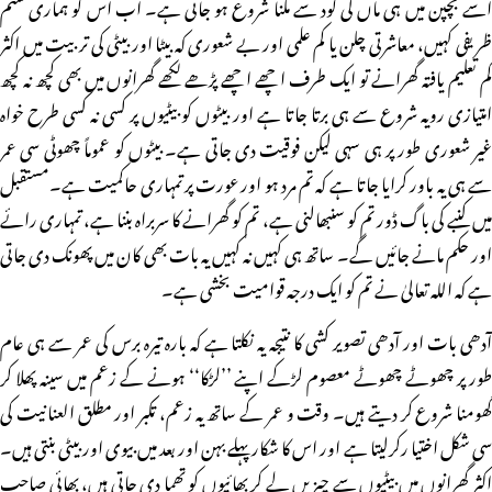
اسے بچپن میں ہی ماں کی گود سے ملنا شروع ہو جاتی ہے۔ اب اس کو ہماری ستم
ظریفی کہیں، معاشرتی چلن یا کم علمی اور بے شعوری کہ بیٹا اور بیٹی کی تربیت میں اکثر
کم تعلیم یافتہ گھرانے تو ایک طرف اچھے اچھے پڑھے لکھے گھرانوں میں بھی کچھ نہ کچھ
امتیازی رویہ شروع سے ہی برتا جاتا ہے اور بیٹوں کو بیٹیوں پر کسی نہ کسی طرح خواہ
غیر شعوری طور پر ہی سہی لیکن فوقیت دی جاتی ہے۔ بیٹوں کو عموماً چھوٹی سی عمر
سے ہی یہ باور کرایا جاتا ہے کہ تم مرد ہو اور عورت پر تمہاری حاکمیت ہے۔مستقبل
میں کنبے کی باگ ڈور تم کو سنبھالنی ہے، تم کو گھرانے کا سربراہ بننا ہے، تمہاری رائے
اور حکم مانے جائیں گے۔ ساتھ ہی کہیں نہ کہیں یہ بات بھی کان میں پھونک دی جاتی
ہے کہ اللہ تعالیٰ نے تم کو ایک درجہ قوامیت بخشی ہے۔
آدھی بات اور آدھی تصویر کشی کا نتیجہ یہ نکلتا ہے کہ بارہ تیرہ برس کی عمر سے ہی عام
طور پر چھوٹے چھوٹے معصوم لڑکے اپنے ’’لڑکا‘‘ ہونے کے زعم میں سینہ پھلا کر
گھومنا شروع کر دیتے ہیں۔ وقت و عمر کے ساتھ یہ زعم، تکبر اور مطلق العنانیت کی
سی شکل اختیا رکرلیتا ہے اور اس کا شکار پہلے بہن اور بعد میں بیوی اور بیٹی بنتی ہیں۔
اکثر گھرانوں میں بیٹیوں سے چیزیں لے کر بھائیوں کو تھما دی جاتی ہیں، بھائی صاحب