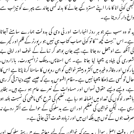
کبھی کوئی انا کا مارا اپنے مسترد کیے جانے کا بدلہ کسی چاند سے چہرے کو تیزاب سے
داغ دار کر دیتا ہے۔
یہ تو وہ سب ہے جو ہر روز اخبارات اور ٹی وی کی بدولت ہمارے سامنے آجاتا
ہے۔ اس ’’بہت کچھ‘‘ کا تو کوئی حساب کتاب ہی نہیں جو رپورٹر کے قلم اور کیمرے
کی آنکھ سے اوجھل رہ جاتا ہے، جسے جان بوجھ کر زمانے کے خوف اور اپنی بے
شعوری کی بنیاد پر چھپا لیا جاتا ہے۔ بس اسٹاپس، پبلک ٹرانسپورٹ، بازاروں،
پارکوں اور دفاتر وغیرہ میں اکثر و بیشتر خواتین کو جن رویوں کا سامنا کرنا پڑتا ہے اس کا
حال تو کسی سے ڈھکا چھپا نہیں ہے۔مقام افسوس یہ ہے کہ جیسے جیسے دنیا ترقی کر رہی
ہے، ویسے ویسے حقوق نسواں اور مساوات کے نعرے عام ہو رہے ہیں۔ بظاہر
باشعور لوگوں کی تعداد میں اضافہ ہو رہا ہے، تعلیم کی شرح بھی ماضی کی نسبت بلند ہو
رہی ہے، لیکن خواتین کی تعظیم اور ان سے بدسلوکی کے حوالے سے اکثر رویے نہ
صرف جوں کے توں ہیں بلکہ ان میں اور زیادہ شدت آتی جاتی ہے۔
اس وقت اصل سوال یہ ہے کہ خواتین کے لیے معاشرے میں بہتر سلوک اور