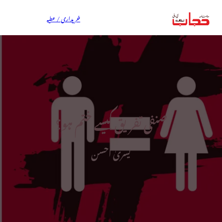
خریداری / عطیہ
صنفی تفریق کیسے ختم ہو؟
یسریٰ احسن