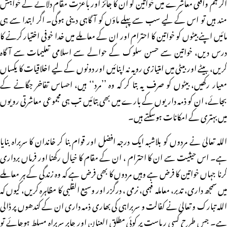
اگر ہم واقعی معاشرے میں خواتین کو ان کا جائز اور باعزت مقام دلانے کے خواہش
مند ہیں تو اس کے لیے سب سے پہلے ماؤں کو آگاہی دینی ہوگی۔ اگر ابتدا سے ہی
مائیں اپنے بیٹوں کو خواتین کا احترام اور ان کے معاملے میں خدا خوفی اختیار کرنے کا
درس دیں، خواتین سے حسن سلوک کے حوالے سے اسلامی تعلیمات سے آگاہ
کریں، بیٹے اور بیٹی میں امتیازی رویہ نہ اپنائیں اور دونوں کے لیے اخلاقیات کا یکساں
معیار رکھیں، بیٹوں کو صرف یہ بتا کر کہ وہ ’’مرد‘‘ ہیں، احساس تفاخر جگانے کے
بجائے، ان کو ذمہ داریوں کے بارے میں بھی بتائیں تب ہی مجموعی معاشرتی رویوں
میں بہتری کے امکانات ہوسکتے ہیں۔
اللہ تعالیٰ نے مردوں کو بلاشبہ ایک درجہ افضل اور قوام بنا کر خاندان کا سربراہ بنایا
ہے۔ اس حیثیت سے ان کا احترام ، ان کے مقام کا خیال رکھنا اور فرماں برداری
کرنا جہاں خواتین کا فرض ہے وہیں مردوں کا بھی فرض ہے کہ وہ زندگی کے ہر معاملے
میں سمجھ داری، تدبر، معاملہ فہمی، نرمی ، درگزر اور وسیع القلبی کا مظاہرہ کریں، کیوں کہ
اللہ تبارک و تعالیٰ نے کفالت و سربراہی کی بھاری ذمہ داری ان کے کندھوں پر ڈالی
ہے۔ جس طرح کسی ریاست پر کوئی مطلق العنان اور جابر سربراہ مسلط ہوجائے تو