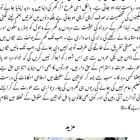
وہ ریاست تباہ ہو جاتی ہے، بالکل اسی طرح اگر گھر کی دنیا میں یہ رویہ اپنایا جائے تو
مکینوں کی شخصیت نہ صرف کرچی کرچی ہو جاتی ہے بلکہ دلوں میں نفرتیں جنم لینے لگتی
ہیں۔ لہٰذا گھر کے سربراہ کی حیثیت سے مردوں پر گھر کے ماحول کو بہتر، پرسکون اور
دوستانہ بنائے رکھنے کی برابر کی ذمہ داری ہے۔ جب تک گھر کے یونٹ سے بچوں میں
اس صنفی تفریق کے خاتمے کی طرف توجہ نہیں دی جائے گی، جب تک مائیں بچوں
کے ذہن میں کچی عمروں سے ہی اس شعور کو اجاگر نہیں کریں گی کہ خواہ مرد ہو یا
عورت، عزت و احترام کے حق دار ہیں، عورتوں کا بھی اس دنیا پر اتنا ہی حق ہے
جتنا کسی مرد کا۔ سب سے بڑھ کر خواتین کے سلسلے میں اسلامی احکامات کی درست
تعلیم عام نہیں کی جائے گی، یوں ہی گھروں کی چار دیواری سے عورت کے کراہنے
کی آوازیں آتی رہیں گی اور کوئی بھی قانون یا بل خواتین کے حقوق کے تحفظ میں ناکام
رہے گا۔lll
مزید