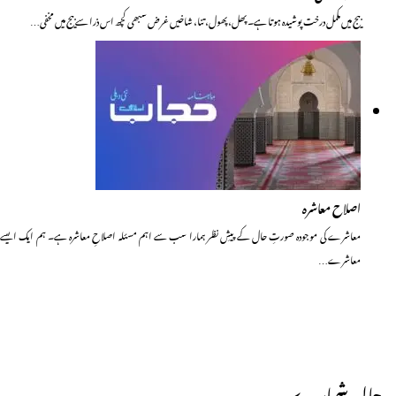
بیج میں مکمل درخت پوشیدہ ہوتا ہے۔ پھل، پھول، تنا، شاخیں غرض سبھی کچھ اس ذرا سے بیج میں مخفی…
اصلاح معاشرہ
معاشرے کی موجودہ صورتِ حال کے پیشِ نظر ہمارا سب سے اہم مسئلہ اصلاحِ معاشرہ ہے۔ ہم ایک ایسے
معاشرے…
حالیہ شمارے