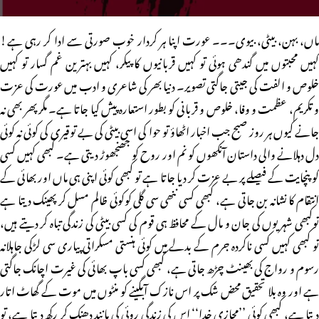
ماں، بہن، بیٹی، بیوی۔۔۔ عورت اپنا ہر کردار خوب صورتی سے ادا کر رہی ہے!
کہیں محبتوں میں گندھی ہوئی تو کہیں قربانیوں کا پیکر، کہیں بہترین غم گسار تو کہیں
خلوص و الفت کی جیتی جاگتی تصویر۔ دنیا بھر کی شاعری و ادب میں عورت کی عزت
و تکریم، عظمت و وفا، خلوص و قربانی کو بطور استعارہ پیش کیا جاتا ہے۔ مگر پھر بھی نہ
جانے کیوں ہر روز صبح جب اخبار اٹھاؤ تو حوا کی اسی بیٹی کی بے توقیری کی کوئی نہ کوئی
دل دہلانے والی داستان آنکھوں کو نم اور روح کو جھنجھوڑ دیتی ہے۔ کبھی کہیں کسی
کو پنچایت کے فیصلے پر بے عزت کر دیا جاتا ہے تو کبھی کوئی اپنی ہی ماں اور بھائی کے
انتقام کا نشانہ بن جاتی ہے، کبھی کسی ننھی سی گلی کوکوئی ظالم مسل کر پھینک دیتا ہے
توکبھی شہریوں کی جان و مال کے محافظ ہی قوم کی کسی بیٹی کی زندگی تباہ کر دیتے ہیں،
تو کبھی کہیں کسی ناکردہ جرم کے بدلے میں کوئی ہنستی مسکراتی پیاری سی لڑکی جاہلانہ
رسوم و رواج کی بھینٹ چڑھ جاتی ہے، کبھی کسی باپ بھائی کی غیرت اچانک جاگتی
ہے اور وہ بلا تحقیق محض شک پر اس نازک آبگینے کو منٹوں میں موت کے گھاٹ اتار
دیتا ہے، کبھی کوئی ’’مجازی خدا‘‘ اس کی زندگی روئی کی مانند دھنک کر رکھ دیتا ہے، تو