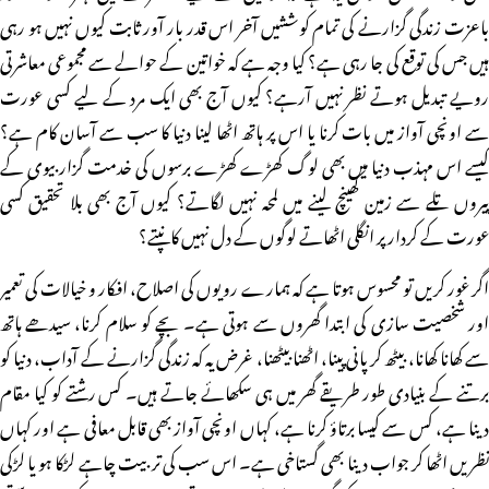
باعزت زندگی گزارنے کی تمام کوششیں آخر اس قدر بار آور ثابت کیوں نہیں ہو رہی
ہیں جس کی توقع کی جا رہی ہے؟ کیا وجہ ہے کہ خواتین کے حوالے سے مجموعی معاشرتی
رویے تبدیل ہوتے نظر نہیں آرہے؟ کیوں آج بھی ایک مرد کے لیے کسی عورت
سے اونچی آواز میں بات کرنا یا اس پر ہاتھ اٹھا لینا دنیا کا سب سے آسان کام ہے؟
کیسے اس مہذب دنیا میں بھی لوگ کھڑے کھڑے برسوں کی خدمت گزار بیوی کے
پیروں تلے سے زمین کھینچ لینے میں لمحہ نہیں لگاتے؟ کیوں آج بھی بلا تحقیق کسی
عورت کے کردار پر انگلی اٹھاتے لوگوں کے دل نہیں کانپتے؟
اگر غور کریں تو محسوس ہوتا ہے کہ ہمارے رویوں کی اصلاح، افکار و خیالات کی تعمیر
اور شخصیت سازی کی ابتدا گھروں سے ہوتی ہے۔ بچے کو سلام کرنا، سیدھے ہاتھ
سے کھانا کھانا، بیٹھ کر پانی پینا، اٹھنا بیٹھنا، غرض یہ کہ زندگی گزارنے کے آداب، دنیا کو
برتنے کے بنیادی طور طریقے گھر میں ہی سکھائے جاتے ہیں۔ کس رشتے کو کیا مقام
دینا ہے، کس سے کیسا برتاؤ کرنا ہے، کہاں اونچی آواز بھی قابل معافی ہے اور کہاں
نظریں اٹھا کر جواب دینا بھی گستاخی ہے۔ اس سب کی تربیت چاہے لڑکا ہو یا لڑکی