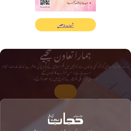
شمارہ پڑھیں
ہمارا تعاون کیجیے
ماہ نامہ حجاب اسلامی گذشتہ کئی دہائیوں سے خواتین میں فکر اسلامی کے فروغ کی خاطر بے لوث خدمات انجام
دے رہا ہے۔ اس ادارے کا تعاون کیجیے
اور دینی و تحریکی لٹریچر کے فروغ میں اپنا حصہ ڈالیے۔
تعاون کیجیے