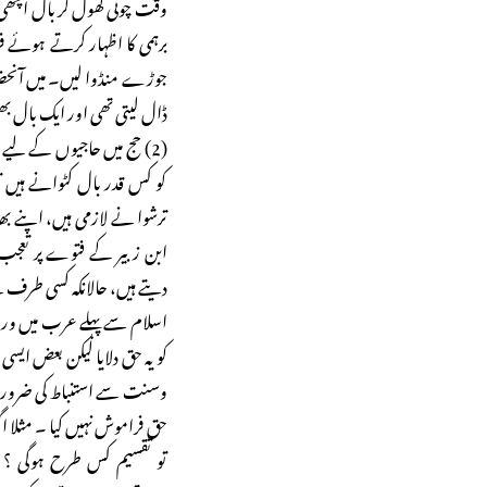
وقت چوٹی کھول کر بال اچھی 
برہمی کا اظہار کرتے ہوئے فرم
جوڑے منڈوا لیں۔ میں آن
ڈال لیتی تھی اور ایک بال بھ
(2) حج میں حاجیوں کے لیے
کو کس قدر بال کٹوانے ہیں ت
ترشوا نے لازمی ہیں، اپنے بھان
ابن زبیر کے فتوے پر تعجب ن
دیتے ہیں، حالانکہ کسی طرف س
اسلام سے پہلے عرب میں ور
کو یہ حق دلایا لیکن بعض ای
وسنت سے استنباط کی ضرورت 
حق فراموش نہیں کیا ۔ مثلا ا
تو تقسیم کس طرح ہوگی ؟ 