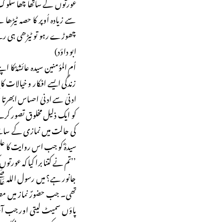
عورتوں کے ساتھا چھا سلوک 
سے زیادہ اُوپر کا حصہ ٹیڑھ
چھوڑے رہو تو ٹیڑھی ہی رہ
ابو داؤد)
اُم المؤمنین سیدہ عائشہؓ کا 
زندگی ایسے افکار و خیالات
ادنیٰ سے ادنیٰ احساس ابھرتا
کو ایک ذلیل مخلوق تصور کرتے
کی حالت میں نمازی کے سامن
سیدہؓ کو جب اس روایت کا علم ہ
’’تم نے کتنا برا کیا کہ عورت
جانور ہے؟ میں رسول اللہ 
تھی۔ جب حضورؐ نماز میں م
پاؤں سمیٹ لیتی اور جب آپ