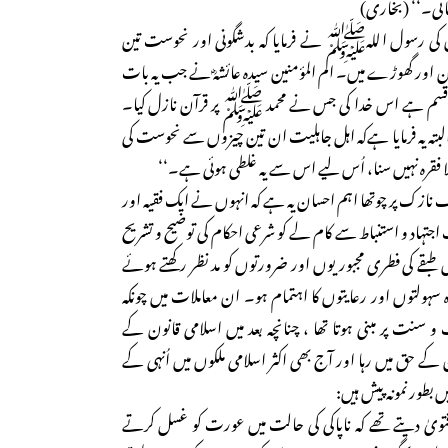
اتی۔‘‘ (بخاری)
کی رسول اللہﷺ نے فرمایا کہ بدشگونی اور نحوست تین
ان اور گھوڑے میں۔ ام المؤمنین سیدہ عائشہؓ نے جب یہ بات
:’’ قسم ہے اس خدا کی جس نے محمد ﷺ پر قرآن نازل کیا۔
؛ البتہ یہ فرمایا ہےکہ اہل جاہلیت ان تین چیزوں سے نحوست کی
 فقرہ نہیں سنا، اُس لیے اس سے یہ غلطی ہوئی ہے۔‘‘
 صنف نازک پر چوتھا اہم احسان یہ ہے کہ انہوں نے ایک فقیہ اور
جتہاد و استنباط سے کام لے کو شرعی احکام کی توضیح و تشریح
طبقے کی فطری مجبوریوں اور ضرورتوں کو مد نظر رکھتے ہوئے
ہولتوں اور رعایتوں کا اہتمام ہو۔ ان معاملات میں چونکہ
و سنت پر مبنی ہوتا تھا ، چنانچہ بعد میں اسلامی قانون کے
ن کے حق میں رہا اور آج بھی اکثر اسلامی ملکوں میں اُنہی کے
بطور نمونہ پیش ہیں:
 فتویٰ دیتے تھے کہ ناپاکی کی حالت میں عورت کو غسل کرتے