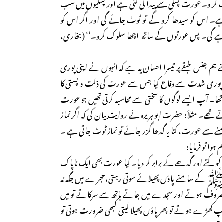
کر و۔ عورت پسلی سے پیدا کی گئی ہے اور پسلیوں میں سب
ا ہے۔ اس کو سیدھا کرو گے تو ٹوٹ جائے گی اور اگر اس کو
ے گی۔ پس عورتوں کے ساتھ اچھا سلوک کرو۔‘‘ (بخاری،
اپنے ہم جنس طبقے پر تیسرا احسان یہ ہے کہ انہوں نے اپنی پوری
 کا پوری شدت سے دفاع کیا جس سے عورت کی ذلت و پستی کا
 تھا۔ آپ ایسے لوگوں کا سختی سے محاسبہ کرتی تھیں جو عورت
 تھے۔ مثلاً: حضرت ابو ہریرہ نے روایت بیان کی کہ اگر نماز
ے سے عورت، کتا یا گدھا گزر جائے تو نماز ٹوٹ جاتی ہے ۔
وا تو فرمایا:
وں کو کتے اور گدھے کے برابر کر دیا۔ کیا عورت بھی ایک ناپاک
ﷺ کے سامنے پاؤں پھیلائے سوتی رہتی،حجرے میں جگہ نہ
صروف ہوتے اور سجدے میں جاتے ہاتھ سے سرکاتے تو میں
 کھڑے ہوتے تو پھر پاؤں پھیلا لیتی کبھی ضرورت ہوتی تو