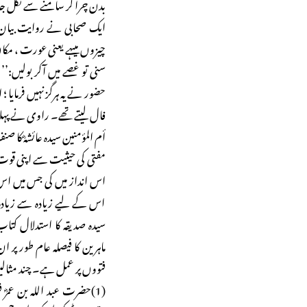
بدن چرا کر سامنے سے نکل ج
ایک صحابی نے روایت بیان 
چیزوں میںہے یعنی عورت ، مک
سنی تو غصے میں آکر بولیں
حضور نے یہ ہرگز نہیں فرمایا 
فال لیتے تھے۔ راوی نے پہلا
أم المؤمنین سیدہ عائشہؓ کا
مفتی کی حیثیت سے اپنی قوت ا
اس انداز میں کی جس میں اس 
اس کے لیے زیادہ سے زیادہ س
سیدہ صدیقہ کا استدلال کتاب 
ماہرین کا فیصلہ عام طور پر ا
فتووں پر عمل ہے۔ چند مثالیں 
(1)حضرت عبد اللہ بن عمرؓ