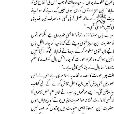
طرح بھگونے چاہیں ۔ سیدہ عائشہؓ کو جب اس کی اطلاع ملی تو
ایا: ’’ابن عمرؓ عورتوں کو یہی کیوں نہیں کہہ دیتے کہ وہ اپنے
حضرت ﷺکے ساتھ غسل کرتی تھی اور صرف تین دفعہ پانی
ی نہیں کھولتی تھی۔‘‘
 سر کے بال منڈوانا اور ترشوا نا بھی ضروری ہے، مگر عورتوں
و حضرت ابن زبیرؓ فتویٰ دیتے تھے کہ ناپ کر چار انگل بال
جے کا یہ فتویٰ معلوم کر کے سیدہؓ نے فرمایا:’’لوگو ! کیا تمہیں
ہیں ہوا کہ وہ محرم عورت کو چار انگل بال کٹوانے کا حکم
ے ذرا سا بال لے لینا بھی کافی ہے۔‘‘
اثت میں عورت کا حصہ نہ تھا۔ یہ اسلام ہی ہے جس نے اس
سی صورتیں بھی پیش آئیں جن کا حل تلاش کرنے کے لیے کتاب
پیش آئی۔ ایسے موقعوں پر سیدہ نے اپنی ہم جنس بہنوں کا
گر کسی کا وارث لڑکا نہ ہوا صرت بیٹیاں پوتے اور پوتیاں ہوں
حضرت ابن مسعودؓ ایسی صورت میں پوتیوں کو حصہ نہیں