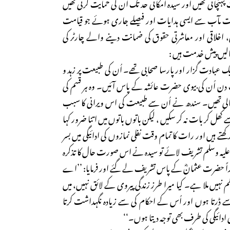
نچاتی تھیں اور سیدہ امکانی حد تک اُن کی حمایت کرتی تھیں
لت مآب سے ایسی ہدایات اور فیصلے جاری ہوئے جو قیامت
اخلاقی اور معاشرتی حقوق کی ضمانت دینے والے چارٹر کی
الیں پیش خدمت ہیں :
عبادت گزار اور پارسا صحابی تھے۔ اُن کی طبیعت پر زہد و
یک دن اُن کی بیوی حضرت عائشہ کے پاس آئیں۔ وہ ہر قسم کی
الی تھیں۔ سندھ نے اُن سے طبیعت کی اس ویرانی کا سبب
 کھل کر بات نہ کر سکیں ، لیکن باتوں باتوں میں اتنا ضرور کہا
تے ہیں اور رات کا تمام وقت نفلی نمازوں کی ادائیگی میں بسر
 علیہ وسلم تشریف لائے تو سیدہ نے اس صورت حال کا تذکرہ
حضرت عثمانؓ کے پاس تشریف لے گئے اور فرمایا: ’’اے
 نہیں ملا ہے۔ کیا میرا طرز زندگی پیروی کے لائق نہیں، میں
 ڈرتا ہوں اور اُس کے احکام کی سے زیادہ نگہداشت کرتا
ادائیگی کی طرف بھی توجہ دیتا ہوں۔‘‘