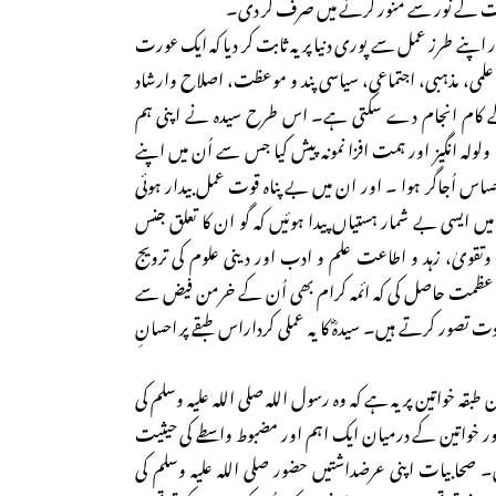
نبوت کے نور سے منور کرنے میں صرف کر دی۔
ر اپنے طرز عمل سے پوری دنیا پر یہ ثابت کر دیا کہ ایک عورت
ی علمی، مذہبی، اجتماعی، سیاسی پند و موعظت، اصلاح وارشاد
 کے کام انجام دے سکتی ہے۔ اس طرح سیدہ نے اپنی ہم
ولہ انگیز اور ہمت افزا نمونہ پیش کیا جس سے اُن میں اپنے
احساس اُجاگر ہوا ۔ اور ان میں بے پناہ قوت عمل بیدار ہوئی
ں ایسی بے شمار ہستیاں پیدا ہوئیں کہ گو ان کا تعلق جنس
وتقویٰ، زہد و اطاعت علم و ادب اور دینی علوم کی ترویج
عظمت حاصل کی که ائمہ کرام بھی اُن کے خرمن فیض سے
دت تصور کرتے ہیں۔ سیدہؓ کا یہ عملی کرداراس طبقے پر احسانِ
ن طبقہ خواتین پر یہ ہے کہ وہ رسول اللہ صلی اللہ علیہ وسلم کی
ر خواتین کے درمیان ایک اہم اور مضبوط واسطے کی حیثیت
۔ صحابیات اپنی عرضداشتیں حضور صلی اللہ علیہ وسلم کی