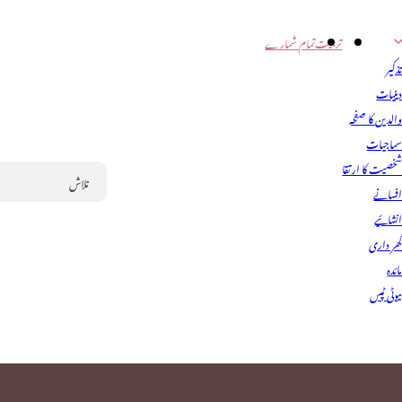
تربیت
تمام شمارے
ذکیر
ینیات
الدین کا صفحہ
ماجیات
خصیت کا ارتقا
فسانے
Search
نشائیے
ھر داری
ائدہ
یوٹی ٹپس