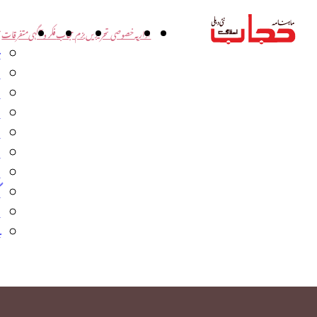
اداریہ
خصوصی تحریریں
بزم حجاب
فکر و آگہی
متفرقات
ت
د
و
س
ش
ا
ا
گ
م
ب