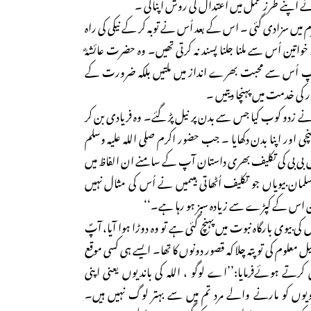
اپنے طرز عمل میں اعتدال کی روش اپنالی ۔
ں سزادی گئی ۔ اس کے بعد اُس نے توبہ کر کے نیکی کی راہ
ھ خواتین اُس سے ملنا جلنا پسند نہ کرتی تھیں۔ وہ حضرت عائشہؓ
 آپ اُس سے محبت بھرے انداز میں ملتیں بلکہ ضرورت کے
ی خدمت میں پہنچا دیتیں ۔
 زدو کوب کیا جس سے بدن پر نیل پڑ گئے۔ وہ فریادی بن کر
نچی اور اپنا بدن دکھایا ۔ جب حضور اکرم صلی اللہ علیہ وسلم
بی بی کی تکلیف بھری داستان آپ کے سامنے ان الفاظ میں
لمان بیویاں جو تکلیف اُٹھاتی ہیںمیں نے اُس کی مثال نہیں
 اس کے کپڑے سے زیادہ سبز ہو رہا ہے۔‘‘
ی بیوی بارگاہ نبوت میں پہنچ گئی ہے تو وہ دوڑا ہوا آیا، آپؐ
معلوم کی تو پتہ چلا کہ قصور دونوں کا تھا۔ ایسے ہی کسی موقع
 کرتے ہوئےفرمایا:’’اے لوگو ، اللہ کی باندیوں یعنی اپنی
ویوں کو مارنے والے مرد تم میں سے بہتر لوگ نہیں ہیں۔