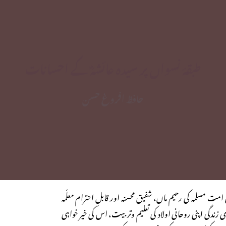
طبقۂ نسواں پر سیدہ عائشہؓ کے احسانات
حافظ افروغ حسن
ی امت مسلمہ کی رحیم ماں، شفیق محسنہ اور قابلِ احترام معلّمہ
 زندگی اپنی روحانی اولاد کی تعلیم وتربیت، اس کی خیر خواہی