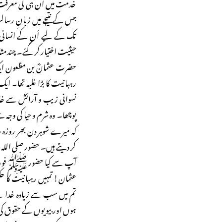
خدمت میں اُن ہی کی معرفت پہ
جس کے نتیجے میں زبانِ رسا
تک کے لیے اُن کے انسانی، 
حیثیت اختیار کر گئے۔ چندمث
حضرت عثمانؓ بن مظعون ایک 
رہبانیت کا بڑا غلبہ تھا۔ ا
نسوانی زیب و آرائش سے خ
پوچھا۔ وہ شرم و حیا کی وجہ سے
کہ میرے شوہر دن بھر روزہ رکھ
کر دیتے ہیں۔ حضور صلی اللہ
آپ سے کیا حضور ﷺ فوراً 
عثمان! تمہیں رہبانیت کا حکم
تم میں سب سے زیادہ خدا سے
ہوں اور بیویوں کے حقوق کی 