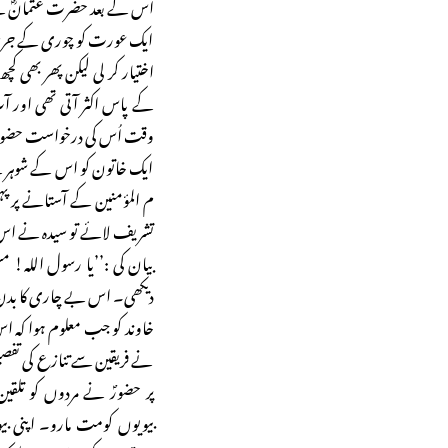
اس کے بعد حضرت عثمانؓ نے 
ایک عورت کو چوری کے جرم می
اختیار کر لی لیکن پھر بھی کچ
کے پاس اکثر آتی تھی اور
وقت اُس کی درخواست حضور ک
ایک خاتون کو اس کے شوہر نے
م المؤمنین کے آستانے پر پہ
تشریف لائے تو سیدہ نے اس 
بیان کی :’’یا رسول اللہ! مس
دیکھی۔ اس بے چاری کا بدن
خاوند کو جب معلوم ہوا کہ اس ک
نے فریقین سے تنازع کی تفصیل 
پر حضورؐ نے مردوں کو تلقین
بیویوں کومت مارو۔ اپنی بی