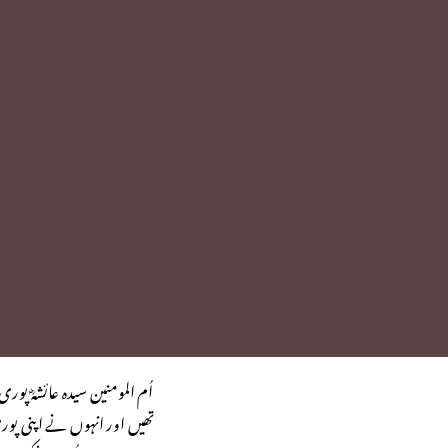
اُم المومنین سیده عائشهؓ پور
تھیں اور انہوں نے اپنی پوری