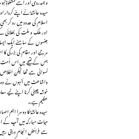
و ہمدردی اور اُسے مشکوٰۃِ 
سیدہ عائشہؓ نے اپنے کردار او
اسلام کی حدود میں رہ کر بھ
اور ملک و ملت کی بھلائی
جنسوں کے سامنے ایک ایسا ول
مرتبے اور مقام کی بزرگی کا 
جس کے نتیجے میں اس اُمت می
نسوانی سے تھا لیکن اخلاص 
واشاعت میں اُنہوں نے وہ 
خوشہ چینی کرنا اپنے لیے سعا
عظیم ہے۔
سیدہ عائشہؓ کا دوسرا اہم احسا
حیات مبارکہ میں آپ کے او
سے فرائض انجام دیتی رہیں