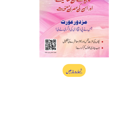
شمارہ پڑھیں