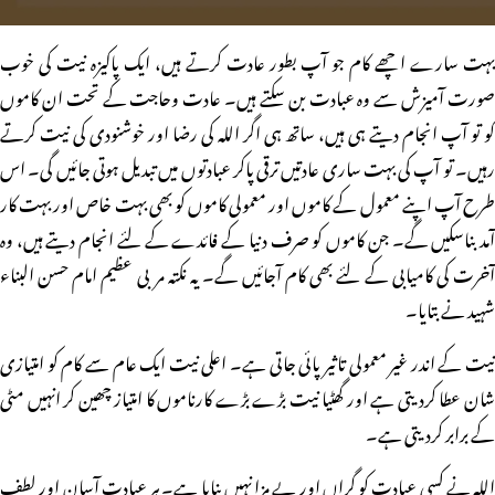
بہت سارے اچھے کام جو آپ بطور عادت کرتے ہیں، ایک پاکیزہ نیت کی خوب
صورت آمیزش سے وہ عبادت بن سکتے ہیں۔ عادت وحاجت کے تحت ان کاموں
کو تو آپ انجام دیتے ہی ہیں، ساتھ ہی اگر اللہ کی رضا اور خوشنودی کی نیت کرتے
رہیں۔ تو آپ کی بہت ساری عادتیں ترقی پاکر عبادتوں میں تبدیل ہوتی جائیں گی۔ اس
طرح آپ اپنے معمول کے کاموں اور معمولی کاموں کو بھی بہت خاص اور بہت کار
آمد بناسکیں گے۔ جن کاموں کو صرف دنیا کے فائدے کے لئے انجام دیتے ہیں، وہ
آخرت کی کامیابی کے لئے بھی کام آجائیں گے۔ یہ نکتہ مربی عظیم امام حسن البناء
شہید نے بتایا۔
نیت کے اندر غیر معمولی تاثیر پائی جاتی ہے۔ اعلی نیت ایک عام سے کام کو امتیازی
شان عطا کردیتی ہے اور گھٹیا نیت بڑے بڑے کارناموں کا امتیاز چھین کر انہیں مٹی
کے برابر کردیتی ہے۔
اللہ نے کسی عبادت کو گراں اور بے مزا نہیں بنایا ہے۔ ہر عبادت آسان اور لطف