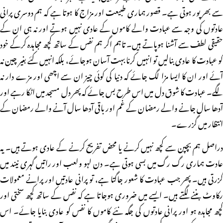
سے بھرپور ہوتی ہے۔ قصور ہماری طبیعت اور مزاج کا ہوتا ہے کہ ہم دوسری پرانی
عادتوں کی وجہ سے عبادت والے کاموں کے عادی نہیں ہوتے اور نہ ہی ان کے
حقیقی لطف سے آشنا ہوپاتے ہیں۔ تاہم اگر ہم نفس کے ساتھ کچھ مجاہدہ کرکے خود
کو عبادت کا عادی بنالیں تو انہیں کرنا بہت آسان ہوجائے، بلکہ انہیں کئے بغیر چین نہ
آئے اور ان کا ایسا مزا لگ جائے کہ دنیا کی کوئی چیز ان سے اچھی اور مزے دار نہ
لگے۔ عبادت کا شوق دل میں اس طرح بس جائے کہ پھر دل مسجد میں اٹکا رہے اور
آدھا سال جانے والے رمضان کے غم اور باقی آدھا سال آنے والے رمضان کے
انتظار میں گزرے۔
دراصل ہم بچپن سے کچھ نہیں کرنے یا محض تفریح کرنے کے عادی ہوتے ہیں۔ یہ
عادت ہماری رگ رگ میں بسی ہوتی ہے۔ دن لہو ولعب اور راتیں گہری نیند میں
گزرتی ہیں۔ پھر جب عبادت کا شعور جاگتا ہے، تو پرانی عادتیں اور پرانے معمولات
رکاوٹ بننے لگتے ہیں۔ ایسے میں ضروری ہوجاتا ہے کہ نفس کے ساتھ کچھ سختی اور
کچھ مجاہدہ ہو اور پرانی عادتوں کی جگہ نئے کاموں کا نفس کو عادی بنایا جائے۔ اس