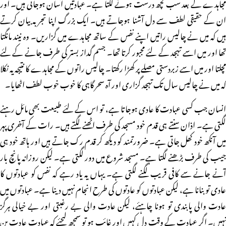
مجاہدے کے بعد سب کچھ درست ہونے لگتا ہے۔ عبادتیں آسان ہوجاتی ہیں۔ اور
ان کے حقیقی لطف سے دل آشنا ہوجاتے ہیں۔ ایک بزرگ اپنا تجربہ بیان کرتے
ہیں کہ میں نے چالیس راتیں اپنے نفس کے ساتھ مجاہدے میں گزاریں۔ وہ نیند مانگتا
تھا اور میں اسے تہجد کے لئے مجبور کرتا تھا۔ جسم گداز بستر کی طرف جانے کے لئے
مچلتا اور میں اسے زبردستی مصلے پر کھڑا رکھتا۔ چالیس راتوں کے مجاہدے کا نتیجہ یہ نکلا
کہ میں نے چالیس سال تک تہجد گزاری اور آہ سحر گاہی کا خوب خوب لطف اٹھایا۔
انسان جب کسی عبادت کا عادی ہوجاتا ہے، تو اس کے لئے طبیعت بھی مائل رہنے
لگتی ہے۔ اذان سنتے ہی قدم خود مسجد کی طرف اٹھنے لگتے ہیں۔ رات کے آخری پہر
میں آنکھ خود کھل جاتی ہے۔ ضرورتمند کو دیکھ کر قدم رک جاتے ہیں اور ہاتھ خود ہی
جیب کی طرف بڑھنے لگتا ہے۔ مسجد شروع میں دور لگتی ہے۔ لیکن روزانہ پانچ بار
آنے جانے سے کافی قریب لگنے لگتی ہے۔ یہاں یہ یاد رہے کہ نفس کو عبادتوں کا
عادی تو بنانا ہے، لیکن عبادتوں کو عادتوں کی طرح انجام نہیں دینا ہے۔ عبادتوں میں
عادت والی پابندی تو ہونا چاہئے، لیکن عادت والی بے رغبتی اور بے خیالی ہرگز
نہیں۔ اگر عبادت کے وقت دل کہیں اور غائب ہو تو سمجھ لیجئے کہ عبادت عادت بن