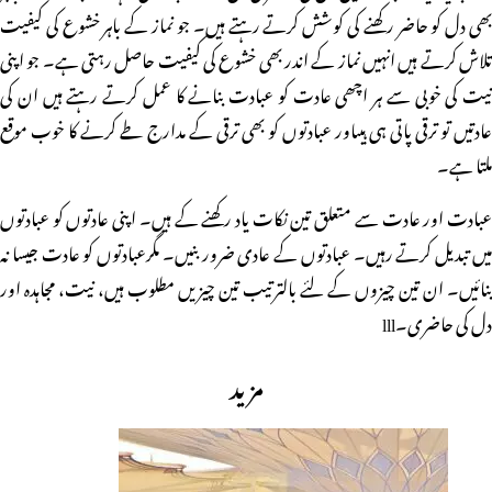
بھی دل کو حاضر رکھنے کی کوشش کرتے رہتے ہیں۔ جو نماز کے باہر خشوع کی کیفیت
تلاش کرتے ہیں انہیں نماز کے اندر بھی خشوع کی کیفیت حاصل رہتی ہے۔ جو اپنی
نیت کی خوبی سے ہر اچھی عادت کو عبادت بنانے کا عمل کرتے رہتے ہیں ان کی
عادتیں تو ترقی پاتی ہی ہیںاور عبادتوں کو بھی ترقی کے مدارج طے کرنے کا خوب موقع
ملتا ہے۔
عبادت اور عادت سے متعلق تین نکات یاد رکھنے کے ہیں۔ اپنی عادتوں کو عبادتوں
میں تبدیل کرتے رہیں۔ عبادتوں کے عادی ضرور بنیں۔ مگرعبادتوں کو عادت جیسا نہ
بنائیں۔ ان تین چیزوں کے لئے بالترتیب تین چیزیں مطلوب ہیں، نیت، مجاہدہ اور
دل کی حاضری۔lll
مزید