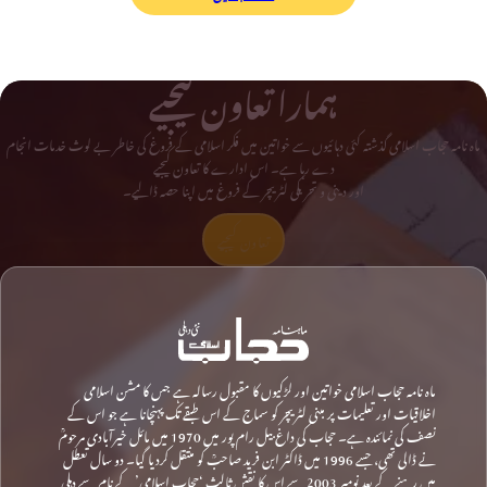
ہمارا تعاون کیجیے
ماہ نامہ حجاب اسلامی گذشتہ کئی دہائیوں سے خواتین میں فکر اسلامی کے فروغ کی خاطر بے لوث خدمات انجام
دے رہا ہے۔ اس ادارے کا تعاون کیجیے
اور دینی و تحریکی لٹریچر کے فروغ میں اپنا حصہ ڈالیے۔
تعاون کیجیے
ماہ نامہ حجاب اسلامی خواتین اور لڑکیوں کا مقبول رسالہ ہے جس کا مشن اسلامی
اخلاقیات اور تعلیمات پر مبنی لٹریچر کو سماج کے اس طبقے تک پہنچانا ہے جو اس کے
نصف کی نمائندہ ہے۔ حجاب کی داغ بیل رام پور میں 1970 میں مائل خیرآبادی مرحومؒ
نے ڈالی تھی، جسے 1996 میں ڈاکٹر ابن فرید صاحبؒ کو منتقل کردیا گیا۔ دو سال تعطل
میں رہنے کے بعد نومبر 2003 سے اس کا نقشِ ثالث ‘حجاب اسلامی’ کے نام سے دہلی