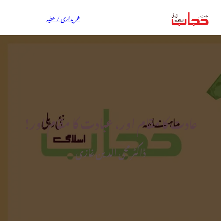
خریداری / عطیہ
عادت کا مقام اور، عبادت کا مقام اور!
ڈاکٹر محی الدین غازی