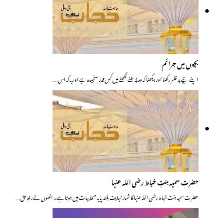
بچوں میں جرائم
اپنے بچے پر نظر رکھنا اور دیکھنا کہ وہ پڑھنے لکھنے میں کس قدر سنجیدہ ہے او ریہ کہ اس…
حضرت سمیہ بنتِ خباط رضی اللہ عنہا
حضرت سمیہ بنت خباط رضی اللہ عنہا کا شمار نہایت بلند پایہ صحابیات میں ہوتا ہے۔ انھوں نے راہِ حق…