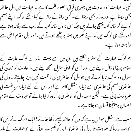
گئی۔ عبادت اور عادت میں جوہری فرق حضور قلب کا ہے۔ عبادت میں دل حاضر
بھی رہتا ہے اور بیدار بھی رہتا ہے۔ کسی دانائے راز نے کہا: کتنے لوگ اپنے جسم
کو لے کر خانہ کعبہ پہنچ جاتے ہیں جبکہ ان کا دل خانہ کعبہ کے رب سے بیگانہ ہوتا ہے
اور کتنے ہی لوگ ہیں کہ اپنے گھر میں بستر پر بیٹھے ہوتے ہیں، اور دل مقام اعلی سے
وابستہ ہوتا ہے۔
جو لوگ عبادت کے سفر پر نکلتے ہیں ان میں سے بہت سارے لوگ عادت کے
مقام پر پڑاؤ ڈال دیتے ہیں اور اسی کو اپنی منزل سمجھ لیتے ہیں۔ عادت کو زندگی کی
منزل وہ لوگ بنایا کرتے ہیں جو دل کو حاضری کی زحمت نہیں دینا چاہتے۔ دل کی
حاضری جسم کی حاضری سے زیادہ مشکل کام ہے اور اس کے لئے زیادہ ریاضت کی
ضرورت پڑتی ہے۔ لیکن جب دل کو حاضری پر آمادہ کرلیا جائے تو عبادت کے مقام
احسان پر پہنچنا آسان ہوجاتا ہے۔
سب سے مشکل سوال یہ ہے کہ دل کو حاضر کیسے رکھا جائے؟ ایک بزرگ نے اس کا
جواب یہ دیا کہ عبادت میں دل کی حاضری ان کو نصیب ہوتی ہے جو عبادت کے باہر