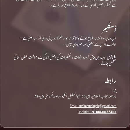
سے شمشاد حسین فلاحی کے زیرِ ادارت شائع ہو رہا ہے۔
ڈسکلیمر
اس ویب سائٹ پر شائع ہونے والا تمام مواد قلم کاروں کی ذاتی آراء پر مبنی ہے۔
ادارے کا ان سے متفق ہونا ضروری نہیں۔
افسانوی ادب میں پیش کردہ واقعات و شخصیات کی اصل زندگی سے مماثلت محض اتفاقی
سمجھی جائے۔
رابطہ
پتہ:
ماہ نامہ حجاب اسلامی، ڈی 50، ابوالفضل انکلیو، جامعہ نگر، نئی دہلی-25
Email: mahnamahijab@gmail.com
Mobile: +918860822483