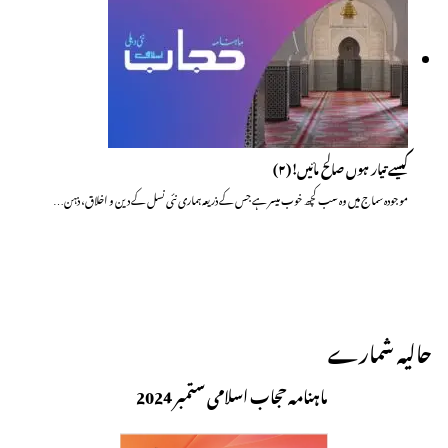
کیسے تیار ہوں صالح مائیں!(۲)
موجودہ سماج میں وہ سب کچھ خوب میسر ہے جس کے ذریعہ ہماری نئی نسل کے دین و اخلاق، ذہن…
حالیہ شمارے
ماہنامہ حجاب اسلامی ستمبر 2024