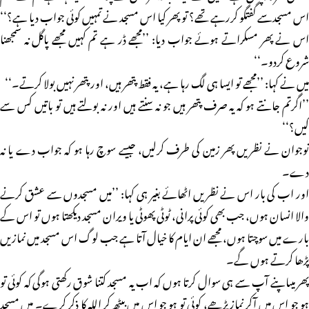
اس مسجدسے گفتگو کررہے تھے؟ تو پھر کیا اس مسجد نے تمہیں کوئی جواب دیا ہے؟‘‘
اس نے پھر مسکراتے ہوئے جواب دیا: ’’مجھے ڈر ہے تم کہیں مجھے پاگل نہ سمجھنا
شروع کردو۔‘‘
میں نے کہا: ’’مجھے تو ایسا ہی لگ رہا ہے، یہ فقط پتھر ہیں، اور پتھر نہیں بولا کرتے۔‘‘
’’اگرتم جانتے ہو کہ یہ صرف پتھر ہیں جو نہ سنتے ہیں اور نہ بولتے ہیں تو باتیں کس سے
کیں؟‘‘
نوجوان نے نظریں پھر زمین کی طرف کرلیں، جیسے سوچ رہا ہو کہ جواب دے یا نہ
دے۔
اور اب کی بار اس نے نظریں اٹھائے بغیر ہی کہا: ’’میں مسجدوں سے عشق کرنے
والا انسان ہوں، جب بھی کوئی پرانی، ٹوٹی پھوٹی یا ویران مسجد دیکھتا ہوں تو اس کے
بارے میں سوچتا ہوں، مجھے ان ایام کا خیال آتا ہے جب لوگ اس مسجد میں نمازیں
پڑھا کرتے ہوں گے۔
پھر میںاپنے آپ سے ہی سوال کرتا ہوں کہ اب یہ مسجد کتنا شوق رکھتی ہوگی کہ کوئی تو
ہو جو اس میں آکر نماز پڑھے، کوئی تو ہو جو اس میں بیٹھ کر اللہ کا ذکر کرے۔ میں مسجد