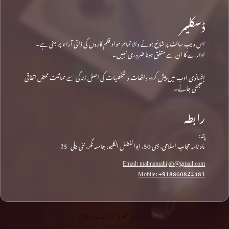
ڈسکلیمر
اس ویب سائٹ پر شائع ہونے والا تمام مواد قلم کاروں کی ذاتی آراء پر مبنی ہے۔
ادارے کا ان سے متفق ہونا ضروری نہیں۔
افسانوی ادب میں پیش کردہ واقعات و شخصیات کی اصل زندگی سے مماثلت محض اتفاقی
سمجھی جائے۔
رابطہ
پتہ:
ماہ نامہ حجاب اسلامی، ڈی 50، ابوالفضل انکلیو، جامعہ نگر، نئی دہلی-25
Email: mahnamahijab@gmail.com
Mobile: +918860822483
جملہ حقوق محفوظ © • حجاب اسلامی