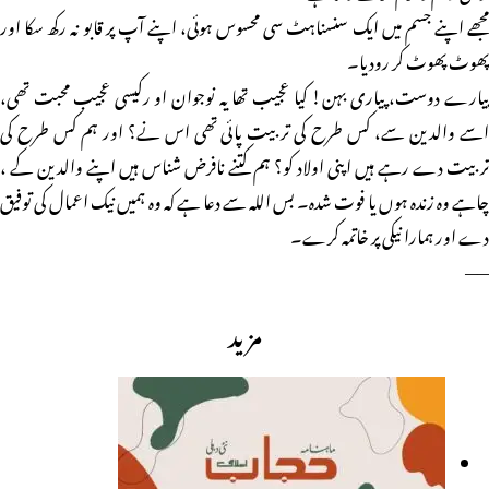
مجھے اپنے جسم میں ایک سنسناہٹ سی محسوس ہوئی، اپنے آپ پر قابو نہ رکھ سکا اور
پھوٹ پھوٹ کر رودیا۔
پیارے دوست، پیاری بہن! کیا عجیب تھا یہ نوجوان او رکیسی عجیب محبت تھی،
اسے والدین سے، کس طرح کی تربیت پائی تھی اس نے؟ اور ہم کس طرح کی
تربیت دے رہے ہیں اپنی اولاد کو؟ ہم کتنے نافرض شناس ہیں اپنے والدین کے ،
چاہے وہ زندہ ہوں یا فوت شدہ۔ بس اللہ سے دعا ہے کہ وہ ہمیں نیک اعمال کی توفیق
دے اور ہمارا نیکی پر خاتمہ کرے۔
——
مزید