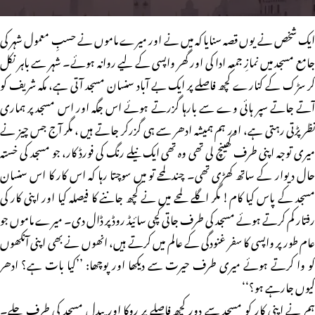
ایک شخص نے یوں قصہ سنایا کہ میں نے اور میرے ماموں نے حسبِ معمول شہر کی
جامع مسجد میں نمازِ جمعہ ادا کی اور گھر واپسی کے لیے روانہ ہوئے۔ شہر سے باہر نکل
کر سڑک کے کنارے کچھ فاصلے پر ایک بے آباد سنسان مسجد آتی ہے، مکہ شریف کو
آتے جاتے سپر ہائی وے سے بارہا گزرتے ہوئے اس جگہ اور اس مسجد پر ہماری
نظر پڑتی رہتی ہے، اور ہم ہمیشہ ادھر سے ہی گزرکر جاتے ہیں ، مگر آج جس چیز نے
میری توجہ اپنی طرف کھینچ لی تھی وہ تھی ایک نیلے رنگ کی فورڈ کار، جو مسجد کی خستہ
حال دیوار کے ساتھ کھڑی تھی۔ چندلمحے تو میں سوچتا رہا کہ اس کار کا اس سنسان
مسجد کے پاس کیا کام! مگر اگلے لمحے میں نے کچھ جاننے کا فیصلہ کیا اور اپنی کار کی
رفتار کم کرتے ہوئے مسجد کی طرف جاتی کچی سائیڈ روڈ پر ڈال دی۔ میرے ماموں جو
عام طور پر واپسی کا سفر غنودگی کے عالم میں کرتے ہیں، انھوں نے بھی اپنی آنکھوں
کو وا کرتے ہوئے میری طرف حیرت سے دیکھا اور پوچھا: ’’کیا بات ہے؟ ادھر
کیوں جارہے ہو؟‘‘
ہم نے اپنی کار کو مسجد سے دور کچھ فاصلے پر روکا اور پیدل مسجد کی طرف چلے۔