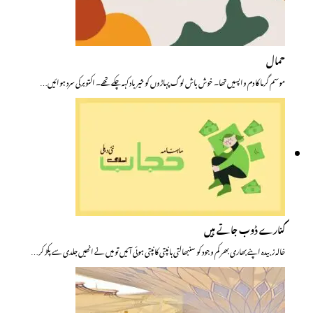
حمال
موسم گرما کا دم واپسیں تھا۔ خوش باش لوگ پہاڑوں کو خیر باد کہہ چکے تھے۔ اکتوبر کی سرد ہوائیں…
کنارے ڈوب جاتے ہیں
خالہ زبیدہ اپنے بھاری بھرکم وجود کو سنبھالتی ہانپتی کانپتی ہوئی آئیں تو میں نے انھیں جلدی سے پکڑ کر…