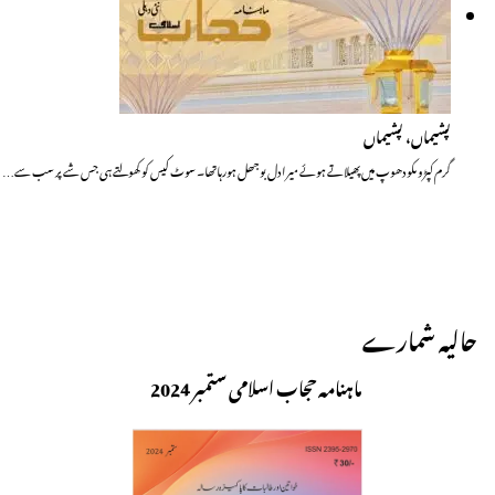
پشیماں، پشیماں
گرم کپڑوںکو دھوپ میں پھیلاتے ہوئے میرا دل بوجھل ہورہاتھا۔ سوٹ کیس کو کھولتے ہی جس شے پر سب سے…
حالیہ شمارے
ماہنامہ حجاب اسلامی ستمبر 2024