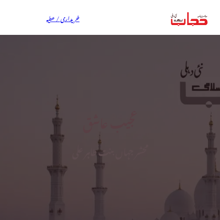
خریداری / عطیہ
عجیب عاشق
محشر جہاں بنت طاہر علی