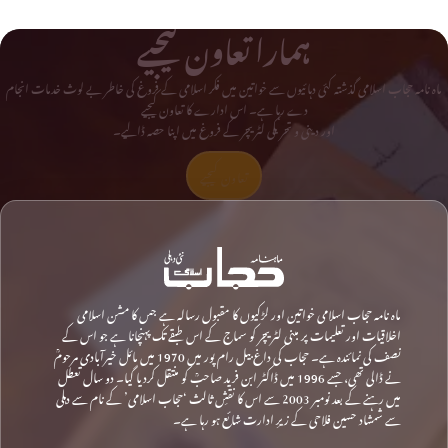
ہمارا تعاون کیجیے
ماہ نامہ حجاب اسلامی گذشتہ کئی دہائیوں سے خواتین میں فکر اسلامی کے فروغ کی خاطر بے لوث خدمات انجام
دے رہا ہے۔ اس ادارے کا تعاون کیجیے
اور دینی و تحریکی لٹریچر کے فروغ میں اپنا حصہ ڈالیے۔
تعاون کیجیے
ماہ نامہ حجاب اسلامی خواتین اور لڑکیوں کا مقبول رسالہ ہے جس کا مشن اسلامی
اخلاقیات اور تعلیمات پر مبنی لٹریچر کو سماج کے اس طبقے تک پہنچانا ہے جو اس کے
نصف کی نمائندہ ہے۔ حجاب کی داغ بیل رام پور میں 1970 میں مائل خیرآبادی مرحومؒ
نے ڈالی تھی، جسے 1996 میں ڈاکٹر ابن فرید صاحبؒ کو منتقل کردیا گیا۔ دو سال تعطل
میں رہنے کے بعد نومبر 2003 سے اس کا نقشِ ثالث ‘حجاب اسلامی’ کے نام سے دہلی
سے شمشاد حسین فلاحی کے زیرِ ادارت شائع ہو رہا ہے۔