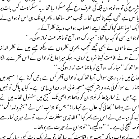
شروع کی تو وہ نوجوان قبلہ کی طرف رخ کیے مسکرا رہا تھا۔ یہ مسکراہٹ کس بات پر
یا کس لیے تھی، مجھے پتا نہیں تھا۔ عجیب معمہ ساتھا۔ پھر اچانک ہی اس نوجوان نے
ایک ایسا جملہ کہا کہ مجھے اپنے اعصاب جواب دیتے نظر آئے۔
نوجوان کسی کو کہہ رہا تھا :’’مبارک ہو، آج تو باجماعت نماز ہوگی۔‘‘
میرے ماموں نے بھی مجھے تعجب بھری نظروں سے دیکھا جسے میں نے نظر انداز
کرتے ہوئے اقامت کہنا شروع کردی۔ جبکہ میرا دماغ نوجوان کے اس فقرے پر اٹکا
ہوا تھا کہ ’’مبارک ہو آج تو باجماعت نماز ہوگی۔‘‘
دماغ میں بار بار یہی سوال آرہا تھا کہ یہ نوجوان آخر کس سے باتیں کرتا ہے! مسجد میں
ہمارے سوا کوئی بندہ و بشر نہیںہے،مسجد خالی اور ویران پڑی ہے۔ کیا یہ پاگل تو نہیں
ہے؟ میں نے نماز پڑھا کر نوجوان کو دیکھا جو ابھی تک تسبیح میں مشغول تھا۔ میں نے
اس سے پوچھا ’’بھائی کیا حال ہے تمہارا؟‘‘ جس کا جواب اس نے ’’بخیروللہ الحمد‘‘
کہہ کر دیا۔ میں نے اس سے پھر کہا ’’اللہ تیری مغفرت کرے، تو نے میری نماز سے
توجہ کھینچ لی ہے۔‘‘ ’’وہ کیسے؟‘‘ نوجوان نے حیرت سے پوچھا۔
میں نے جواب دیا کہ ’’جب میں اقامت کہہ رہا تھا ،تو نے ایک بات کہی مبارک ہو،