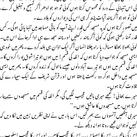
کی اس تنہائی کے درد کو محسوس کرتا ہوں کوئی تو ہو جو ادھر آکر تسبیح و تہلیل کرے،
کوئی تو ہو جو آکر چند آیات پڑھ کر ہی اس کی دیواروں کو ہلادے۔
میں تصور کرتا ہوں کہ یہ مسجد کس قدر اپنے آپ کو باقی مساجد میں تنہا پاتی ہوگی۔ کس
قدر تمنا رکھتی ہوگی کہ کوئی آکر چند رکعتیں اور چند سجدے ہی ادا کرجائے اس میں۔
کوئی بھولا بھٹکا مسافر، یا راہ چلتا انسان آکر ایک اذان ہی بلند کردے۔ پھر میں خود ہی
ایسی مسجد کو جواب دیا کرتا ہوں کہ اللہ کی قسم! میں ہوں جو تیرا شوق پورا کروں گا۔
اللہ کی قسم میں ہوں جو تیرے آباد دنوں جیسے ماحول کو زندہ کروں گا۔ پھر میں ایسی
مسجد میں داخل ہوکر دو رکعت پڑھتا ہوں اور قرآن شریف کے ایک سیپارے کی
تلاوت کرتا ہوں۔
میرے بھائی! تجھے میری باتیں عجیب لگیں گی، مگر اللہ کی قسم میں مسجدوں سے پیار
کرتا ہوں، میں مسجدوں کا عاشق ہوں۔‘‘
میری آنکھیں آنسوؤں سے بھر گئیں، اس بار میں نے اپنی نظریں زمین میں ٹکا دیں کہ
کہیں نوجوان مجھے روتا ہوا نہ دیکھ لے۔
اس کی باتیں… اس کا احساس … اس کا عجیب کام… اور اس کا عجیب اسلوب…