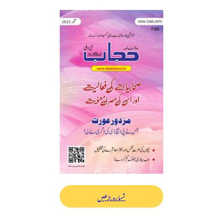
شمارہ پڑھیں