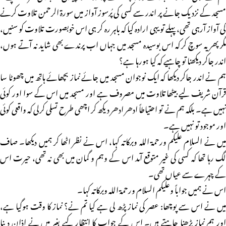
مسجد کے نزدیک جانے پر اندر سے کسی کی پُرسوز آواز میں سورۃ الرحمن تلاوت کرنے
کی آواز آرہی تھی، پہلے تو یہی ارادہ کیا کہ باہر رہ کر ہی اس خوبصورت تلاوت کو سنیں،
مگر پھر یہ سوچ کر کہ اس بوسیدہ مسجد میں جہاں اب پرندے بھی شاید نہ آتے ہوں،
اندر جاکر دیکھنا تو چاہیے کہ کیا ہورہا ہے؟
ہم نے اندر جاکر دیکھا کہ ایک نوجوان مسجد میں جائے نماز بچھائے ہاتھ میں چھوٹا سا
قرآن شریف لیے بیٹھا تلاوت میں مصروف ہے اور مسجد میں اس کے سوا اور کوئی
نہیں ہے۔ بلکہ ہم نے تو احتیاطاً ادھر ادھر دیکھ کر اچھی طرح تسلی کرلی کہ واقعی کوئی
اور موجود تو نہیں ہے۔
میں نے السلام علیکم ورحمۃ اللہ وبرکاتہ کہا، اس نے نظر اٹھا کر ہمیں دیکھا۔ صاف
لگ رہا تھا کہ کسی کی غیر متوقع آمد اس کے وہم و گمان میں بھی نہ تھی، حیرت اس
کے چہرے سے عیاں تھی۔
اس نے ہمیں جواباً وعلیکم السلام ورحمۃ اللہ وبرکاتہ کہا۔
میں نے اس سے پوچھا: عصر کی نماز پڑھ لی ہے کیا تم نے؟ نماز کا وقت ہوگیا ہے،
اور ہم نماز پڑھنا چاہتے ہیں۔ اس کے جواب کا انتظار کیے بغیر میں نے اذان دینا