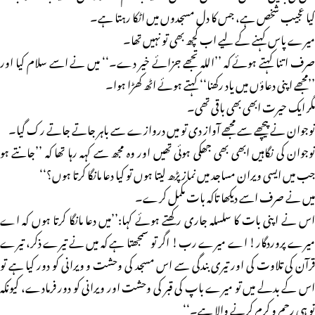
کیا عجیب شخص ہے، جس کا دل مسجدوں میں اٹکا رہتا ہے۔
میرے پاس کہنے کے لیے اب کچھ بھی تو نہیں تھا۔
صرف اتنا کہتے ہوئے کہ ’’اللہ تجھے جزائے خیر دے۔‘‘ میں نے اسے سلام کیا اور
’’مجھے اپنی دعاؤں میں یاد رکھنا‘‘ کہتے ہوئے اٹھ کھڑا ہوا۔
مگر ایک حیرت ابھی بھی باقی تھی۔
نوجوان نے پیچھے سے مجھے آواز دی تو میں دروازے سے باہر جاتے جاتے رک گیا۔
نوجوان کی نگاہیں ابھی بھی جھکی ہوئی تھیں اور وہ مجھ سے کہہ رہا تھا کہ ’’جانتے ہو
جب میں ایسی ویران مساجد میں نماز پڑھ لیتا ہوں تو کیا دعا مانگا کرتا ہوں؟‘‘
میں نے صرف اسے دیکھا تاکہ بات مکمل کرے۔
اس نے اپنی بات کا سلسلہ جاری رکھتے ہوئے کہا:’’میں دعا مانگا کرتا ہوں کہ اے
میرے پروردگار! اے میرے رب! اگر تو سمجھتا ہے کہ میں نے تیرے ذکر، تیرے
قرآن کی تلاوت کی اور تیری بندگی سے اس مسجد کی وحشت و ویرانی کو دور کیا ہے تو
اس کے بدلے میں تو میرے باپ کی قبر کی وحشت اور ویرانی کو دور فرمادے، کیونکہ
تو ہی رحم و کرم کرنے والا ہے۔‘‘