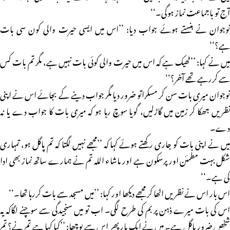
آج تو باجماعت نماز ہوگی۔‘‘
نوجوان نے ہنستے ہوئے جواب دیا: ’’اس میں ایسی حیرت والی کون سی بات
ہے؟‘‘
میں نے کہا: ’’ٹھیک ہے کہ اس میں حیرت والی کوئی بات نہیں ہے، مگر تم بات کس
سے کررہے تھے آخر؟‘‘
نوجوان میری بات سن کر مسکراتو ضرور دیا مگر جواب دینے کے بجائے اس نے اپنی
نظریں جھکا کر زمین میں گاڑلیں، گویا سوچ رہا ہو کہ میری بات کا جواب دے یا نہ
دے۔
میں نے اپنی بات کو جاری رکھتے ہوئے کہا کہ ’’مجھے نہیں لگتا کہ تم پاگل ہو، تمہاری
شکل بہت مطمئن اور پرسکون ہے اور ماشاء اللہ تم نے ہمارے ساتھ نماز بھی ادا
کی ہے۔‘‘
اس بار اس نے نظریں اٹھا کر مجھے دیکھا اور کہا: ’’میں مسجد سے بات کررہا تھا۔‘‘
اس کی بات میرے ذہن پر بم کی طرح لگی۔ اب تو میں سنجیدگی سے سوچنے لگاکہ یہ
شخص ضرور پاگل ہے۔ میں نے ایک بار پھر اس سے پوچھا: ’’کیا کہا ہے تم نے؟ تم