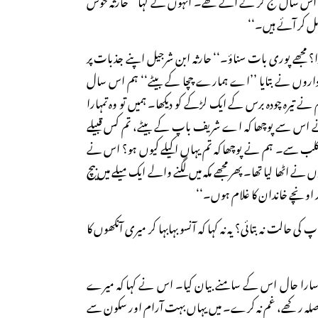
مل کر آئے ہیں۔‘‘
؟ مجھے پوری بات سناؤ۔‘‘ حارثہ ابن شرجیل اپنے جذبات پر
ہ داروں نے بتایا ’’اے ہمارے چچا کے بیٹے‘‘ ہم اس سال
ے تیرہ چودہ برس کے ایک لڑکے کو دیکھا۔ ہمیں تو وہ تمہارا
 نے اس سے پوچھا کہ اے شریف باپ کے بیٹے، تم کس قبیلے
 کلب سے۔ ہم نے پوچھا کہ تم یہاں اکیلے کیوں ہو؟ اس نے
ؤں نے اٹھا لیا تھا۔ پھر مجھے مکہ میں لگنے والے ایک میلے میں بیچ
اونچے خاندان کا غلام ہوں۔‘‘
 حالت نہ بتائی؟ یہ نہ کہا کہ آنسو بہابہا کر میری آنکھوں کا
ا سارا حال اس کے سامنے بیان کیا۔ اس نے کہا کہ میرے
کہ حوصلہ رکھے، غم نہ کرے۔ میں یہاں بہت آرام اور سکون سے