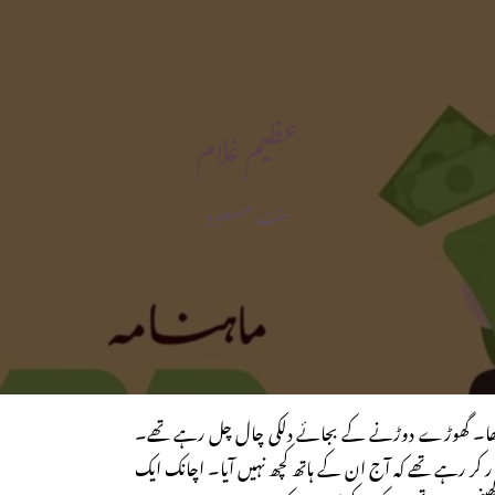
عظیم غلام
بنت مسعود
تہ تھا۔ گھوڑے دوڑنے کے بجائے دلکی چال چل رہے تھے۔
ر کر رہے تھے کہ آج ان کے ہاتھ کچھ نہیں آیا۔ اچانک ایک