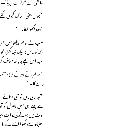
ساتھی نے گھوڑے کی باگ کھینچ
’’کیوں بھئی! رک کیوں گئے
’’وہ دیکھو شکار!‘‘
سب نے ادھر دیکھا جس طرف ا
آٹھ نو برس کا ایک بچہ کھڑا تھا
اب اس بچے پر ہاتھ صاف کرنے
’’وہ غراتے ہوئے بولا: ’’ت
دے گا۔‘‘
’’تمہاری ماں خوشی منائے ۔
سے پہلے ہی اس پھول کو توڑ
اوٹ میں ہونے کی ہدایت دی۔
احتیاط سے گھوڑا خیمے کے پاس 