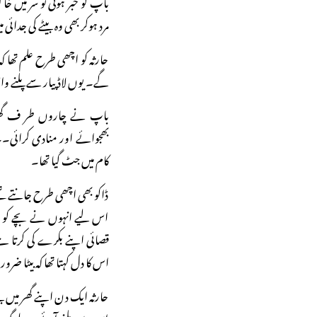
باپ کو خبر ہوئی تو سر میں خ
مرد ہوکر بھی وہ بیٹے کی جدائ
حارثہ کو اچھی طرح علم تھا کہ
گے۔ یوں لاڈ پیار سے پلنے و
باپ نے چاروں طر ف گھر س
بھجوائے اور منادی کرائی۔۔
کام میں جٹ گیا تھا۔
ڈاکو بھی اچھی طرح جانتے تھ
اس لیے انہوں نے بچے کو ب
قصائی اپنے بکرے کی کرتا ہے
اس کا دل کہتا تھا کہ بیٹا ضرو
حارثہ ایک دن اپنے گھر میں بی
اس سے ملنے آئے۔ یہ لوگ ا