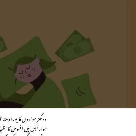
وہ گھڑ سواروں کا پورا دس
سوار آپس میں افسوس کا اظہا