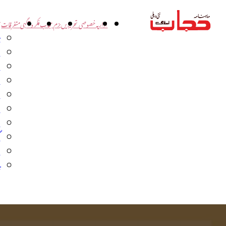
اداریہ
خصوصی تحریریں
بزم حجاب
فکر و آگہی
متفرقات
ت
د
و
س
ش
ا
ا
گ
م
ب