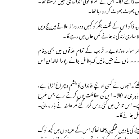
اک ڈالنے لگا۔ اس کے غم کا کوئی اندازہ ہی نہیں کرسکتا تھا۔
ی میں پھوٹ پھوٹ کر رو رہا تھا۔
 یہ ڈاکو اس کے لخت جگر کو کہیں دور دراز علاقے میں بیچ دیں
الا ساری زندگی نہ جانے کس حال میں رہے گا۔
وار دوڑادیے۔ قریب کے تمام علاقوں میں بھی پیغام
۔۔ ماں نے منتیں مانیں کہ بیٹا مل جائے، پورا خاندان اس
ے کہ انہوں نے کسی اونچے خاندان کا چشم و چراغ اڑایا ہے،
اہر ہی نہ نکالا۔ اس کی حفاظت یوں کرتے رہے جس طرح
۔ اس تلاش میں کئی برس گزر گئے مگر حارثہ نے ہار نہ مانی۔
ر مل جائے گا۔
ٹے کی یاد میں غمگین بیٹھا تھا کہ اس کے عزیزوں میں کچھ لوگ
س سال حج کر کے آئے تھے۔ انہوں نے کہا ’’حارثہ خوش