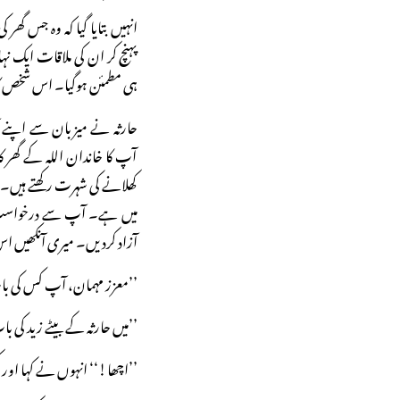
انہیں بتایا گیا کہ وہ جس گ
پہنچ کر ان کی ملاقات ایک نہ
ہی مطمئن ہوگیا۔ اس شخص کا چہ
حارثہ نے میزبان سے اپنے آ
آپ کا خاندان اللہ کے گھر ک
کھلانے کی شہرت رکھتے ہیں۔
میں ہے۔ آپ سے درخواست ہ
آزاد کردیں۔ میری آنکھیں اس ک
’’معزز مہمان، آپ کس کی بات 
’’میں حارثہ کے بیٹے زید کی ب
’’اچھا!‘‘ انہوں نے کہا اور 