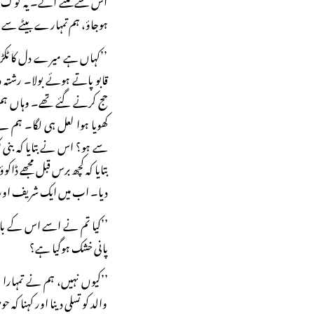
ہوجاؤ، ہم تمہارے بیٹے سے 
’’کہاں ہے میرے دل کا ٹکڑا
قابو پاتے ہوئے بولا۔ رشت
حج کرنے گئے تھے۔ وہاں ہم ن
کھویا ہوا لعل ہی لگا۔ ہم
سے ہو؟ اس نے بتایا کہ بنی
بتایا کہ کچھ برس قبل مجھے ڈاکو
دیا۔ اب میں ایک شریف اور 
’’کیا تم نے اسے اس کے باپ کی
پانی خشک ہوگیا ہے؟
’’کیوں نہیں، ہم نے تمہار
والد کو تسلی دینا اور کہنا 