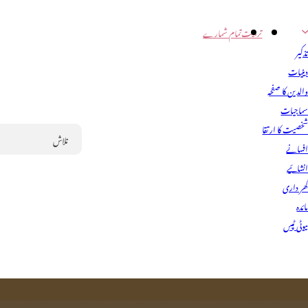
تربیت
تمام شمارے
ذکیر
ینیات
الدین کا صفحہ
ماجیات
خصیت کا ارتقا
فسانے
Search
نشائیے
ھر داری
ائدہ
یوٹی ٹپس