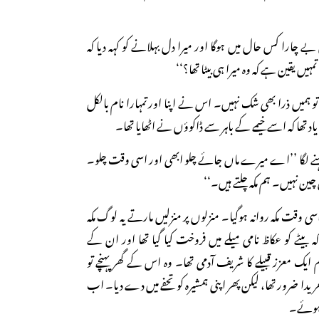
ے چارا کس حال میں ہوگا اور میرا دل بہلانے کو کہہ دیا کہ
یں یقین ہے کہ وہ میرا ہی بیٹا تھا؟‘‘
و ہمیں ذرا بھی شک نہیں۔ اس نے اپنا اور تمہارا نام بالکل
اد تھا کہ اسے خیمے کے باہر سے ڈاکوؤں نے اٹھایا تھا۔
ہنے لگا ’’اے میرے ماں جائے چلو ابھی اور اسی وقت چلو۔
پل چین نہیں۔ ہم مکہ چلتے ہیں۔‘‘
سی وقت مکہ روانہ ہوگیا۔ منزلوں پر منزلیں مارتے یہ لوگ مکہ
ہ بیٹے کو عکاظ نامی میلے میں فروخت کیا گیا تھا اور ان کے
م ایک معزز قبیلے کا شریف آدمی تھا۔ وہ اس کے گھر پہنچے تو
یدا ضرور تھا، لیکن پھر اپنی ہمشیرہ کو تحفے میں دے دیا۔ اب
ہ ہوئے۔