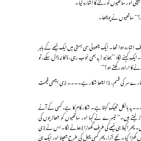
ی اور ساتھیوں کو رکنے کا اشارہ کیا۔
؟‘‘ ساتھیوں نے پوچھا۔
شارہ ہوا تھا۔ ایک چھوٹی سی بستی میں ایک خیمے کے باہر
۔ ایک کہنے لگا: ’’بھائیو! یہ بھی خوب رہی، ڈاکا نہ ڈال سکے، تو
 کا ارادہ رکھتے ہو؟‘‘
مہارے سر کی قسم، بڑا اچھا شکار ہے۔۔۔۔ بڑی اچھی قیمت
۔۔ یہ بالکل ٹھیک کہتا ہے۔ شکار کام کا ہے، کسی کے آنے
 لیتے ہیں۔‘‘ تیسرے نے کہا اور ساتھیوں کو جھاڑیوں کی
 پھر اکیلا ہی خیمے کی طرف گھوڑا بڑھانے لگا۔ اس نے بڑی
کھڑا کیا۔ نیچے اُترا، پھر کسی چیل کی طرح جھپٹا اور ایک ہی