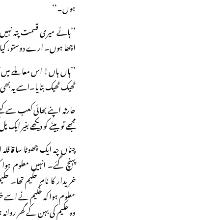
ہوں۔‘‘
’’ہائے میری قسمت پتہ نہیں ب
اچھا ہوں۔ ارے دوستو، کیا تمہ
’’ہاں ہاں! اس معاملے میں ت
ٹھیک ٹھیک بتایا۔اسے یہ بھی ی
حارثہ اپنے بھائی کعب سے ک
مجھے تو بیٹے کو دیکھے بغیر ایک 
چناں چہ ایک چھوٹا سا قافلہ ا
پہنچ گئے۔ انہیں معلوم ہوا ک
خریدار کا نام حکیم تھا۔ حکی
معلوم ہوا کہ حکیم نے اسے خر
وہ حکیم کی بہن کے گھر روان