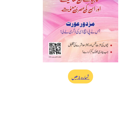
شمارہ پڑھیں