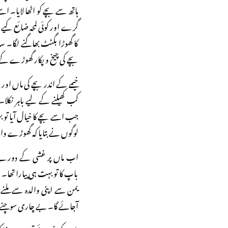
ہاتھ سے بچے کو اٹھا لایا۔ اسے
گرے اور کوئی لمحہ ضائع کیے
کا گھوڑا بگٹٹ بھاگنے لگا
بچے کی چیخ و پکار گھوڑے کے 
خیمے کے اندر بچے کی ماں اور ا
کب کھیلنے کے لیے باہر نکلا
جب اسے بچے کا خیال آیا تو بہت
لوگوں نے بتایا کہ گھوڑے وال
اب ماں پر غشی کے دورے پڑن
باپ کا تو بہت ہی پیارا تھا۔ 
یمن سے اپنی والدہ سے ملنے آ
آجائے گا۔ بے چاری سوچنے ل