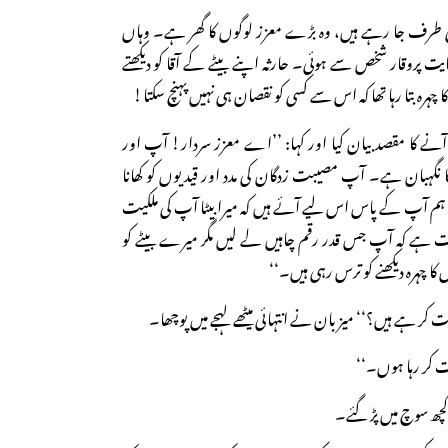
ھر کی طرف جا رہے ہیں، وہ بڑے معزز لوگوں کا گھر ہے۔ وہاں
ایت پروقار شخص سے ہوئی۔ حارثہ اپنے بیٹے کے آقا کو دیکھتے
رہ بتا رہا تھا کہ اس سے کسی کو نقصان ہی نہیں پہنچ سکتا!
نے کا مقصد بیان کیا اور کہا: ’’اے معزز سردار! آپ اور
ا نگہبان ہے۔ آپ مصیبت زدگان کی مدد اور قیدیوں کو کھانا
 ہم آپ کے پاس اس لیے آئے ہیں کہ میرا بیٹا آپ کی ملکیت
ے کہ آپ جس قدر رقم چاہیں لے لیں مگر میرے بیٹے کو
ا چہرہ دیکھنے کو ترس رہی ہیں۔‘‘
کر ہے ہیں؟‘‘ میزبان نے انتہائی میٹھے لہجے میں پوچھا۔
ات کر رہا ہوں۔‘‘
کچھ سوچ میں پڑ گئے۔