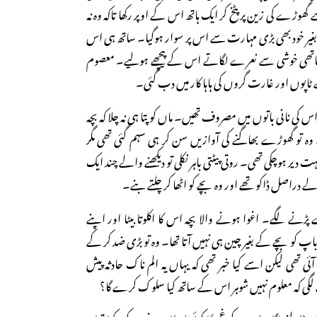
 گھوڑے کی زین پر پٹخ کر ایک ہاتھ اس کے اوپر رکھا تاکہ وہ نہ
 بغیر خود بھی بڑی مہارت سے اس پر سوار ہوگیا۔ ساتھ ہی اس
۔ ساتھی خوشی سے نعرے لگاتے اس کے پیچھے ہولیے۔ معصوم
ٹاپوں اور غارت گروں کی ہاہا کار میں دب گئی۔
س کی نانی باتوں میں مصروف تھیں۔ ماں کو پتا ہی نہ چلا کہ بچہ
۔ وہ تو گھوڑے بھاگنے کی آوازیں سن کر ہی سہم گئی تھی مگر
 دیر ہوچکی تھی۔ روتی پیٹتی باہر نکلی تو دیکھنے والے چند ایک
ے دراصل ڈاکو تھے اور وہ بچے کو اٹھا کر چلتے بنے۔
ے لگے۔ اغوا ہونے والا بچہ اس کا اکلوتا بیٹا اور اپنے
باپ کو بچے کے بغیر چین ہی نہیں آتا تھا۔ وہ تو بڑی ضد کر کے
ئی تھی لیکن اسے کیا خبر تھی کہ یہاں یہ الم ناک حادثہ پیش
گی کہ معلوم نہیں شوہر اس کے ساتھ کیا سلوک کرے گا؟