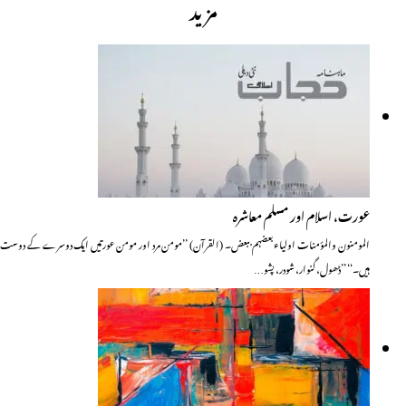
مزید
عورت، اسلام اور مسلم معاشرہ
المومنون والمؤمنات اولیاء بعضہم ببعض۔ (القرآن) ’’مومن مرد اور مومن عورتیں ایک دوسرے کے دوست
ہیں۔‘‘ ’’ڈھول، گنوار، شودر، پشو…