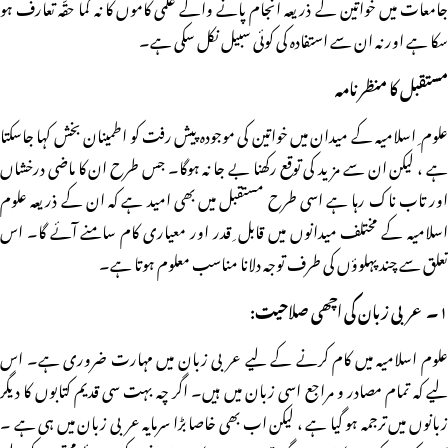
جامعات میں خواتین کے ذریعہ انجام پانے والے علمی کاموں کا نہ کما حقّہ تعارف ہو
سکا ہے اور نہ ان سے استفادہ کی کوئی سبیل نکل سکی ہے۔
مستقبل کا منظر نامہ
علوم ِ اسلامیہ کے میدان میں خواتین کی موجودہ پیش رفت کو اطمینان بخش کہا جاسکتا
ہے ، لیکن ان سے مزید کی توقع رکھنا بے جا نہ ہوگا۔ جس طرح ان کا ماضی درخشاں
اور تاب ناک رہا ہے اسی طرح مستقبل میں بھی امید ہے کہ ان کے ذریعہ علوم
اسلامیہ کے مختلف میدانوں میں قابل ِ قدر اور معیاری کام سامنے آئے گا۔ اس
تعلق سے چند پہلوؤں کی طرف توجہ دلانا مناسب معلوم ہوتا ہے۔
۱۔ عربی زبان کی اچھی صلاحیت:
علوم اسلامیہ میں کام کرنے کے لیے عربی زبان میں مہارت ضروری ہے۔ اس
لیے کہ تمام مصادر و مراجع اسی زبان میں ہیں۔ اگر چہ بہت سی قدیم کتابوں کا دیگر
زبانوں میں ترجمہ ہو گیا ہے ، لیکن اب بھی خاصا بڑا سرمایہ عربی زبان میں ہی ہے ۔