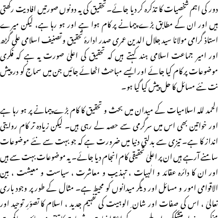
دور کی اہم شخصیات کا تذکرہ کر دیا جائے۔تحقیق کی یہ دونوں صورتیں افادیت رکھتی
ہیں اور ان کے مطابق بڑے پیمانے پر کام ہوا ہے اور ہو رہا ہے، لیکن میرے
استاذ گرامی مولانا سید جلال الدین عمری صدر ادارۂ تحقیق و تصنیف اسلامی علی گڑھ
اور امیر جماعت اسلامی ہند کہتے ہیں کہ تحقیق کی اعلیٰ صورت یہ ہے کہ فکری
موضوعات پر کام کیا جائے اور ایسے مباحث اٹھائے جائیں جن میں سماج کو درپیش
نت نئے مسائل کا حل پیش کیا گیا ہو۔
الحمد للہ اسلامیات کے میدان میں بحث و تحقیق کا کام بڑے پیمانے پر ہو رہا ہے
اور خواتین بھی اس میں سرگرمی سے حصہ لے رہی ہیں۔ لیکن زیادہ تر کام روایتی
انداز کا ہے۔ تیزی سے بدلتی دنیا میں ضرورت ہے کہ جو بہت سے نئے موضوعات
سامنے آرہے ہیں ان پر اعلیٰ تحقیقی کام انجام دیا جائے۔ یہ موضوعات بہت سے ہیں
اور ان کا دائرہ عقائد و الٰہیات ، تہذیب و معاشرت ، سیاست و معیشت ، بین
الاقوامی امور و مسائل اور دیگر میدانوں کو محیط ہے۔ مثال کے طور پر وجود باری
تعالیٰ ، اس کی صفات اور شان ِ الوہیت کی تفہیم جدید ، اسلام کا تصوّرِ توحید اور
منکرین ِ خدا، متشککین اورملحدین کے اعتراضات و شبہات کا تنقیدی جائزہ ، حاکمیتِ