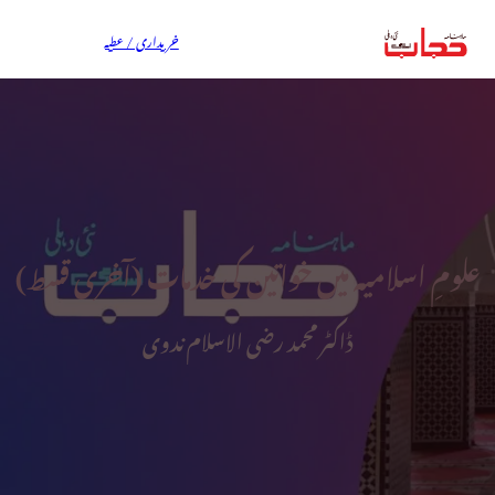
خریداری / عطیہ
علومِ اسلامیہ میں خواتین کی خدمات (آخری قسط)
ڈاکٹر محمد رضی الاسلام ندوی