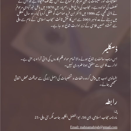
نصف کی نمائندہ ہے۔ حجاب کی داغ بیل رام پور میں 1970 میں مائل خیرآبادی مرحومؒ
نے ڈالی تھی، جسے 1996 میں ڈاکٹر ابن فرید صاحبؒ کو منتقل کردیا گیا۔ دو سال تعطل
میں رہنے کے بعد نومبر 2003 سے اس کا نقشِ ثالث ‘حجاب اسلامی’ کے نام سے دہلی
سے شمشاد حسین فلاحی کے زیرِ ادارت شائع ہو رہا ہے۔
ڈسکلیمر
اس ویب سائٹ پر شائع ہونے والا تمام مواد قلم کاروں کی ذاتی آراء پر مبنی ہے۔
ادارے کا ان سے متفق ہونا ضروری نہیں۔
افسانوی ادب میں پیش کردہ واقعات و شخصیات کی اصل زندگی سے مماثلت محض اتفاقی
سمجھی جائے۔
رابطہ
پتہ:
ماہ نامہ حجاب اسلامی، ڈی 50، ابوالفضل انکلیو، جامعہ نگر، نئی دہلی-25
Email: mahnamahijab@gmail.com