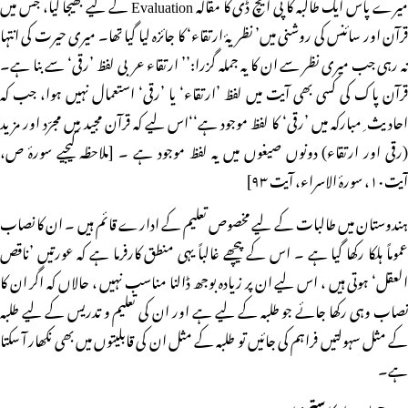
میرے پاس ایک طالبہ کا پی ایچ ڈی کا مقالہ Evaluation کے لیے بھیجا گیا، جس میں
قرآن اور سائنس کی روشنی میں’ نظریۂ ارتقاء‘ کا جائزہ لیا گیا تھا۔ میری حیرت کی انتہا
نہ رہی جب میری نظر سے ان کا یہ جملہ گزرا:’’ ارتقاء عربی لفظ ’رقی‘ سے بنا ہے۔
قرآن پاک کی کسی بھی آیت میں لفظ ’ارتقاء‘ یا ’رقی‘ استعمال نہیں ہوا، جب کہ
احادیث ِ مبارکہ میں ’رقی‘ کا لفظ موجود ہے‘‘اس لیے کہ قرآن مجید میں مجرّد اور مزید
(رقی اور ارتقاء) دونوں صیغوں میں یہ لفظ موجود ہے ۔ [ملاحظہ کیجیے سورۂ ص،
آیت۱۰، سورۂ الاسراء، آیت ۹۳]
ہندوستان میں طالبات کے لیے مخصوص تعلیم کے ادارے قائم ہیں ۔ ان کا نصاب
عموماً ہلکا رکھا گیا ہے ۔ اس کے پیچھے غالباً یہی منطق کارفرما ہے کہ عورتیں ’ناقص
العقل‘ ہوتی ہیں ، اس لیے ان پر زیادہ بوجھ ڈالنا مناسب نہیں ، حالاں کہ اگر ان کا
نصاب وہی رکھا جائے جو طلبہ کے لیے ہے اور ان کی تعلیم و تدریس کے لیے طلبہ
کے مثل سہولتیں فراہم کی جائیں تو طلبہ کے مثل ان کی قابلیتوں میں بھی نکھار آ سکتا
ہے۔