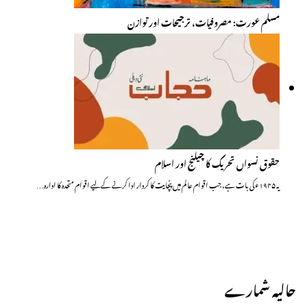
مسلم عورت: مصروفیات، ترجیحات اور توازن
حقوق نسواں تحریک کا چیلنج اور اسلام
یہ ۱۹۴۵ء کی بات ہے، جب اقوام عالم میں پنچایت کا کردار ادا کرنے کے لیے اقوام متحدہ کا ادارہ…
حالیہ شمارے