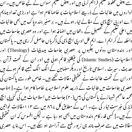
سے بعض مخلوط تعلیم فراہم کرتی ہیں اور بعض تعلیم ِ نسواں کے لیے خاص ہیں۔ ان
اداروں میں طالبات کے ذریعے اسلامیات پر خاصا کام ہوا ہے اور بڑی تعداد میںایم
اے اور پی ایچ ڈی کے مقالے تیار ہوئے ہیں۔ بر صغیر ہند وپاک میں بھی طالبات
میں اعلیٰ تعلیم کے تحصیل کے رجحان میں اضافہ ہوا ہے اور وہ عصری جامعات میں
داخلہ لے کر ایم اے، ایم فل اور پی ایچ ڈی کی ڈگریاں حاصل کر رہی ہیں۔ پاکستان
اور ہندوستان دونوں جگہوں پر عصری جامعات میںدینیات (Theology) اور
اسلامیات (Islamic Studies) کی فیکلٹیز قائم ہوئی ہیں اور ان کے تحت قرآن ،
حدیث ، سیرت ، اسلامی تاریخ اور دیگر مضامین کے الگ الگ شعبے قائم ہوئے ہیں
اور ان کے تحت طالبات نے تحقیقی مقالات لکھے ہیں۔ خاص طور سے پاکستان کی
عصری جامعات میں طالبات کے ذریعہ علوم اسلامیہ پر خاصا کام ہوا ہے۔[ جناب
محمد عاصم شہبازنے پاکستان کی بیس(۲۰) جامعات میں اسلامیات میں کی گئی پی ایچ
ڈیز کی فہرست تیار کی ہے۔ اس کے مطابق کل ۸۶۷ میں سے ۱۱۳مقالات خواتین
کے ہیں۔] کسی قدر کام ہندوستان میں بھی ہو رہا ہے ۔ لیکن افسوس کہ ان تحقیقی
مقالات میں سے صرف چند ہی زیور ِطبع سے آراستہ ہو سکے ہیں۔ اس بنا پر عصری