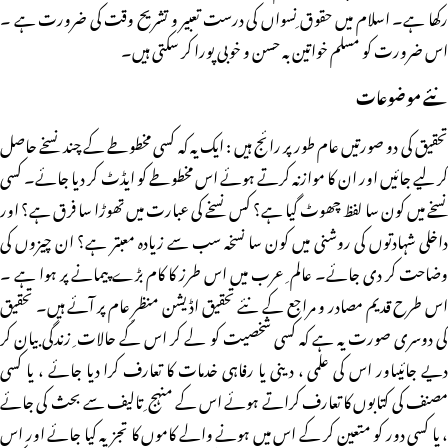
رکھا ہے۔ اسلام میں حقوق ِنسواں کی درست تعبیر و تشریح وقت کی ضرورت ہے ۔
اس ضرورت کو مسلم خواتین بہ حسن و خوبی پورا کر سکتی ہیں۔
نئے موضوعات
تحقیق کی دو صورتیں عام طور پر رائج ہیں : ایک یہ کہ کسی مخطوطے کے چند نسخے حاصل
کر لیے جائیں اور ان کا موازنہ کرتے ہوئے اس مخطوطے کو ایڈٹ کر دیا جائے۔ کسی
نسخے میں کون سا لفظ چھوٹ گیا ہے؟ کس نسخے کی عبارت میں تھوڑا سا فرق ہے؟ اور
داخلی شہادتوں کی روشنی میں کون سا نسخہ سب سے زیادہ معبتر ہے؟ ان چیزوں کی
وضاحت کر دی جائے۔ عالم ِ عرب میں اس طرز کا کام بڑے پیمانے پر ہوا ہے ۔
اس طرح قدیم مصادر و مراجع کے نئے تحقیق اڈیشن منظرِ عام پر آئے ہیں۔ تحقیق
کی دوسری صورت یہ ہے کہ کسی شخصیت کو لے کر اس کے حالات ِ زندگی بیان کر
دیے جائیںاور اس کی علمی ، دینی یا رفاہی خدمات کا تعارف کرا دیا جائے ، یا کسی
مصنف کی کتابوں کا تعارف کراتے ہوئے اس کے منہج ِ تالیف سے بحث کی جائے
، یا کسی دور کو متعین کر کے اس میں ہونے والے کاموں کا تجزیہ کیا جائے اور اس