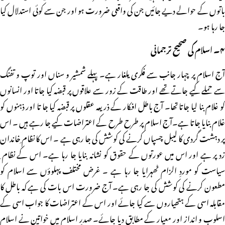
باتوں کے حوالے دیے جائیں جن کی واقعی ضرورت ہو اور جن سے کوئی استدلال کیا
جا رہا ہو۔
۴۔ اسلام کی صحیح ترجمانی
آج اسلام پر چہار جانب سے فکری یلغار ہے۔ پہلے شمشیر و سناں اور توپ و تفنگ
سے حملے کیے جاتے تھے اور طاقت کے زور سے علاقوں پر قبضہ کیا جاتا اور انسانوں
کو غلام بنا لیا جاتا تھا۔ آج باطل افکار کے ذریعہ عقلوں پر قبضہ کیا جا تا اور ذہنوں کو
غلام بنایا جاتا ہے۔آج اسلام پر طرح طرح کے اعتراضات کیے جا رہے ہیں ۔ اس
پر دہشت گردی کا لیبل چسپاں کرنے کی کوشش کی جا رہی ہے ۔ اس کا نظام ِخاندان
زد پر ہے اور اس میں عورتوں کے حقوق کو نشانہ بنایا جا رہا ہے۔ اس کے نظام ِ
سیاست کو موردِ الزام ٹھہرایا جا رہا ہے ۔ غرض مختلف پہلوؤں سے اسلام کو
مطعون کرنے کی کوشش کی جا رہی ہے۔ آج ضرورت اس بات کی ہے کہ باطل کا
مقابلہ اسی کے ہتھیاروں سے کیا جائے اور اس کے اعتراضات کا جواب اسی کے
اسلوب و انداز اور معیار کے مطابق دیا جائے۔ صدرِ اسلام میں خواتین نے اسلام