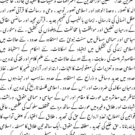
الٰہ کا تصوّر ، وحدۃ الوجود اور اسلامی تصور ِ توحید ، وحی و رسالت کا قرآنی تصور اور
عقل انسانی کی نارسائی ، ایمان بالغیب کی تفہیم جدید ، قرآن مجید اور سائنسی حقائق
کے درمیان تطبیق اور موافقت یا مخالفت کے پہلوؤں کی تحقیق ، نئے دستوری ،
سیاسی اور سماجی مسائل میں سنت ِنبویؐ سے استفادہ کے حدود ، نئے حالات میں
اسلامی زندگی کی تشکیل میں اجتہاد کے امکانات، نئے احکام کے استنباط میں
مقاصدِشریعت کی رعایت ، بدلتے ہوئے حالات میں نئے علم کلام اور فقہ کی تدوین ،
اسلامی حدود و تعزیرات کی معقولیت کا اثبات، ارتداد اور آزادیٔ ضمیر کا مسئلہ ، نفاذ ِ
حدود میں جدید وسائل و ذرائع سے استفادہ کے حدود ،مذاہب اور تہذیبوں کے
درمیان مکالمہ کی ضرورت اور اس کے حدود ، اسلامی فلسفۂ تاریخ کی تدوین ِ نو، نئے
تناظر میں معاشرہ میں عورت کا مقام اور اس کے سیاسی و سماجی حقوق، وراثت،
شہادت اور طلاق وغیرہ میں عورت کے ساتھ مرد سے مختلف سلوک کی حکمتیں ، عائلی
قوانین کی اصلاح: تعدّدِ ازواج کے حق کی تحدید ، طلاق کے اختیار کو بعض آداب کا
پابند بنانا ، حق ِ خلع کی تجدید ، مطلقہ کے حقوق ،ایک ساتھ تین طلاق کا مسئلہ ، اسلامی
ریاست میں قانون سازی اور انتظامِ مملکت میں غیر مسلموں سے اشتراک کے حدود