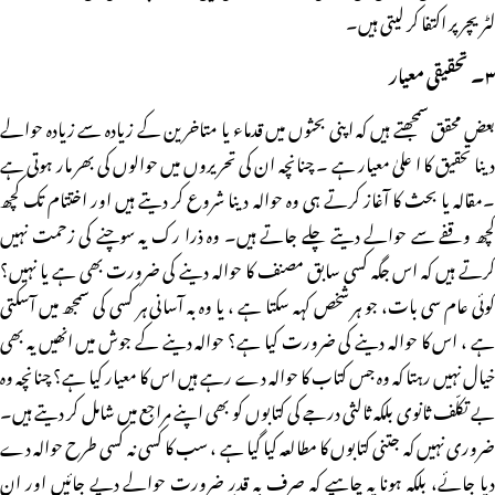
لٹریچر پر اکتفا کر لیتی ہیں۔
۳۔ تحقیقی معیار
بعض محقق سمجھتے ہیں کہ اپنی بحثوں میں قدماء یا متاخرین کے زیادہ سے زیادہ حوالے
دینا تحقیق کا ا علیٰ معیار ہے ۔ چنانچہ ان کی تحریروں میں حوالوں کی بھر مار ہوتی ہے
۔مقالہ یا بحث کا آغاز کرتے ہی وہ حوالہ دینا شروع کر دیتے ہیں اور اختتام تک کچھ
کچھ وقفے سے حوالے دیتے چلے جاتے ہیں۔ وہ ذرا رک یہ سوچنے کی زحمت نہیں
کرتے ہیں کہ اس جگہ کسی سابق مصنف کا حوالہ دینے کی ضرورت بھی ہے یا نہیں؟
کوئی عام سی بات، جو ہر شخص کہہ سکتا ہے ، یا وہ بہ آسانی ہر کسی کی سمجھ میں آسکتی
ہے ، اس کا حوالہ دینے کی ضرورت کیا ہے؟ حوالہ دینے کے جوش میں انھیں یہ بھی
خیال نہیں رہتا کہ وہ جس کتاب کا حوالہ دے رہے ہیں اس کا معیار کیا ہے؟ چنانچہ وہ
بے تکلّف ثانوی بلکہ ثالثی درجے کی کتابوں کو بھی اپنے مراجع میں شامل کر دیتے ہیں۔
ضروری نہیں کہ جتنی کتابوں کا مطالعہ کیا گیا ہے ، سب کا کسی نہ کسی طرح حوالہ دے
دیا جائے، بلکہ ہونا یہ چاہیے کہ صرف بہ قدرِ ضرورت حوالے دیے جائیں اور ان