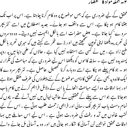
۲۔ جملہ مواد کا ستحضار
محقق کے لیے ضروری ہے کہ جس موضوع پر وہ کام کرنا چاہتا ہے، اس پر اب تک
جتنا کام ہو چکا ہے، اس سے واقف ہو جائے۔ جدید اصطلاح میں اسے ’لٹریچر
سروے‘ کہا جاتا ہے۔ بعض حضرات اسے بالکل اہمیت نہیں دیتے۔ وہ دوسروں
کی تحریریںدیکھنا اپنی توہین سمجھتے ہیں اور بڑے فخر سے کہتے ہیں کہ میری تحریر بالکل
طبع زاد ہے ، میں نے کسی سے استفادہ نہیں کیا ہے ، حالاں کہ علمی دنیا میں یہ رویّہ
پسندیدہ نہیں ہے ۔ سابقہ کاموں کو دیکھنا اس لیے ضروری ہے کہ مباحث کی تکرار نہ
ہو ۔ جو کام پہلے ہو چکا ہے اسے دوبارہ کرنا تحصیل ِ حاصل ہے۔ لٹریچر سروے کا
ایک فائدہ یہ بھی ہے کہ محقق کا ذہن موضوع کے نئے پہلوؤں کی طرف منتقل ہوتا ہے
اور بسا اوقات وہ ایسے مباحث اٹھانے یا ان کے دلائل فراہم کرنے میں کام یاب
ہوجاتا ہے جو اس سے پہلے کے محققین کے حاشیۂ خیال میں نہیں آئے تھے۔ چوں کہ
تمام دست یاب لٹریچر تک رسائی اور فراہمی زحمت طلب ہوتی ہے ، اس کے لیے
کتب خانوں میں آمد و رفت کی ضرورت ہوتی ہے ، اس لیے اس معاملے میں بسا
اوقات محقق خواتین تن آسانی کا شکار ہو جاتی ہیں اور وہ بہ آسانی مل جانے والے