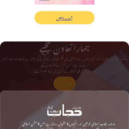
شمارہ پڑھیں
ہمارا تعاون کیجیے
ماہ نامہ حجاب اسلامی گذشتہ کئی دہائیوں سے خواتین میں فکر اسلامی کے فروغ کی خاطر بے لوث خدمات انجام
دے رہا ہے۔ اس ادارے کا تعاون کیجیے
اور دینی و تحریکی لٹریچر کے فروغ میں اپنا حصہ ڈالیے۔
تعاون کیجیے
ماہ نامہ حجاب اسلامی خواتین اور لڑکیوں کا مقبول رسالہ ہے جس کا مشن اسلامی
اخلاقیات اور تعلیمات پر مبنی لٹریچر کو سماج کے اس طبقے تک پہنچانا ہے جو اس کے