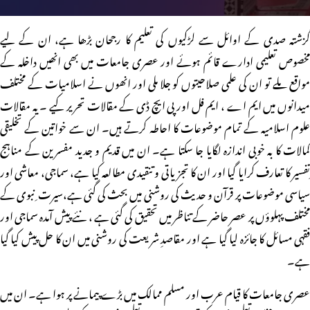
گزشتہ صدی کے اوائل سے لڑکیوں کی تعلیم کا رجحان بڑھا ہے، ان کے لیے
مخصوص تعلیمی ادارے قائم ہوئے اور عصری جامعات میں بھی انھیں داخلہ کے
مواقع ملے تو ان کی علمی صلاحیتوں کو جلا ملی اور انھوں نے اسلامیات کے مختلف
میدانوں میں ایم اے ، ایم فل اور پی ایچ ڈی کے مقالات تحریر کیے ۔ یہ مقالات
علوم اسلامیہ کے تمام موضوعات کا احاطہ کرتے ہیں۔ ان سے خواتین کے تخلیقی
کمالات کا بہ خوبی اندازہ لگایا جا سکتا ہے۔ ان میں قدیم و جدید مفسرین کے مناہج
ِتفسیر کا تعارف کرایا گیا اور ان کا تجزیاتی و تنقیدی مطالعہ کیا ہے، سماجی، معاشی اور
سیاسی موضوعات پر قرآن و حدیث کی روشنی میں بحث کی گئی ہے،سیرت ِ نبوی کے
مختلف پہلوؤں پر عصر حاضر کے تناظر میں تحقیق کی گئی ہے ، نئے پیش آمدہ سماجی اور
فقہی مسائل کا جائزہ لیا گیا ہے اور مقاصدِ شریعت کی روشنی میں ان کا حل پیش کیا گیا
ہے۔
عصری جامعات کا قیام عرب اور مسلم ممالک میں بڑے پیمانے پر ہوا ہے۔ ان میں