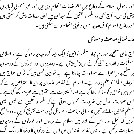
اور رسولِ اسلام کے دفاع میں اہم خدمات انجام دی ہیں اور غیر معمولی قربانیاں
پیش کی ہیں۔ آج بھی وہ علم و تحقیق کے میدان میں اپنی خدمات پیش کر سکتی ہیں
اور دفاع ِ اسلام کا فریضہ بہ حسن و خوبی انجام دے سکتی ہیں۔
۵۔ نسائی مباحث و مسائل
آج عالمی سطح پر خود نام نہاد مسلم خواتین کا ایک ایسا گروپ تیار ہو گیا ہے جو اسلامی
مسلّمات و اقدار پر حملے کرنے میں پیش پیش ہے۔ وہ مردوں اور عورتوں کے درمیان
ہر سطح پر ہر اعتبار سے مساوات چاہتا ہے۔ یہ خواتین کہتی ہیں کہ قرآن سماج میں
’رجالی تسلّط‘ کا علم بردار ہے۔ اسلام کے نظام ِ خاندان پر ان کا اعتراض یہ ہے کہ
اس میں خواتین کو دبا کر رکھا گیا ہے اور انہیںبہت سے حقوق سے محروم رکھا گیا ہے۔
اس صورت ِ حال میں ضرورت محسوس ہوتی ہے کہ علم و تحقیق سے لیس ایسی
مسلم خواتین سامنے آئیں جو نسائی مباحث و مسائل کی درست تشریح کریں۔ وہ واضح
کریں کہ عمل اور اس کے اجر میں اسلام نے مردوں اور عورتوں کے درمیان
مساوات رکھی ہے ، لیکن نظام ِ خاندان میں اس نے دونوں کا دائرہ کار الگ الگ