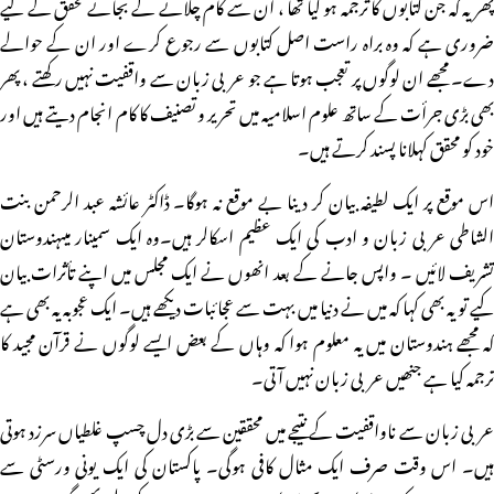
پھر یہ کہ جن کتابوں کا ترجمہ ہو گیا تھا ، ان سے کام چلانے کے بجائے محقق کے لیے
ضروری ہے کہ وہ براہ راست اصل کتابوں سے رجوع کرے اور ان کے حوالے
دے۔ مجھے ان لوگوں پر تعجب ہوتا ہے جو عربی زبان سے واقفیت نہیں رکھتے ، پھر
بھی بڑی جرأت کے ساتھ علوم اسلامیہ میں تحریر و تصنیف کا کام انجام دیتے ہیں اور
خود کو محقق کہلانا پسند کرتے ہیں۔
اس موقع پر ایک لطیفہ بیان کر دینا بے موقع نہ ہوگا۔ ڈاکٹر عائشہ عبد الرحمن بنت
الشاطی عربی زبان و ادب کی ایک عظیم اسکالر ہیں۔وہ ایک سمینار میںہندوستان
تشریف لائیں ۔ واپس جانے کے بعد انھوں نے ایک مجلس میں اپنے تأثرات بیان
کیے تو یہ بھی کہا کہ میں نے دنیا میں بہت سے عجائبات دیکھے ہیں۔ ایک عجوبہ یہ بھی ہے
کہ مجھے ہندوستان میں یہ معلوم ہوا کہ وہاں کے بعض ایسے لوگوں نے قرآن مجید کا
ترجمہ کیا ہے جنھیں عربی زبان نہیں آتی۔
عربی زبان سے ناواقفیت کے نتیجے میں محققین سے بڑی دل چسپ غلطیاں سرزد ہوتی
ہیں۔ اس وقت صرف ایک مثال کافی ہوگی۔ پاکستان کی ایک یونی ورسٹی سے