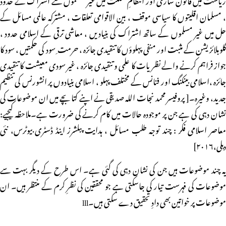
، مسلمان اقلیتوں کا سیاسی موقف ، بین الاقوامی تعلقات ، مشترکہ عالمی مسائل کے
حل میں غیر مسلموں کے ساتھ اشتراک کی بنیادیں ، معاشی ترقی کے اسلامی حدود ،
گلوبلائزیشن کے مثبت اور منفی پہلوؤں کا تنقیدی جائزہ ، حرمت ِ سود کی حکمتیں ، سود کا
جواز فراہم کرنے والے نظریات کا علمی و تنقیدی جائزہ ، غیر سودی معیشت کا تنقیدی
جائزہ ،اسلامی بینکنگ اور فنانس کے مختلف پہلو ، اسلامی بنیادوں پر انشورنس کی تنظیم
جدید، وغیرہ۔[ پروفیسر محمد نجات اللہ صدیقی نے اپنے کتابچے میں ان موضوعات کی
نشان دہی کی ہے جن پر موجودہ حالات میں کام کرنے کی ضرورت ہے۔ملاحظہ کیجیے:
معاصر اسلامی فکر : چند توجہ طلب مسائل ، ہدایت پبلشرز اینڈ ڈسٹری بیوٹرس، نئی
دہلی،۲۰۱۶]
یہ چند موضوعات ہیں جن کی نشان دہی کی گئی ہے۔ اس طرح کے دیگر بہت سے
موضوعات کی فہرست تیار کی جاسکتی ہے جو محققین کی نظرِ کرم کے منتظر ہیں۔ ان
موضوعات پر خواتین بھی دادِ تحقیق دے سکتی ہیں۔lll