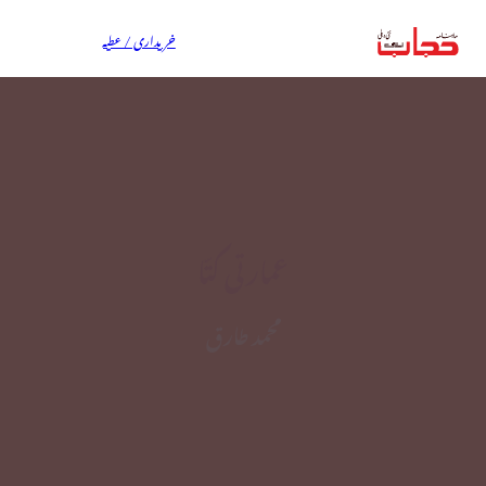
خریداری / عطیہ
عمارتی کتّا
محمد طارق