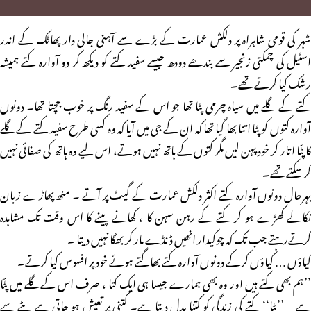
شہر کی قومی شاہراہ پر دلکش عمارت کے بڑے سے آہنی جالی دار پھاٹک کے اندر
اسٹیل کی چمکتی زنجیر سے بندھے دودھ جیسے سفید کتے کو دیکھ کر دو آوارہ کتے ہمیشہ
رشک کیا کرتے تھے۔
کتے کے گلے میں سیاہ چرمی پٹا تھا جو اس کے سفید رنگ پر خوب جچتا تھا۔ دونوں
آوارہ کتوں کو پٹا اتنا بھا گیا تھا کہ ان کے جی میں آیا کہ وہ کسی طرح سفید کتے کے گلے
کا پٹّا اتار کر خودپہن لیں مگر کتوں کے ہاتھ نہیں ہوتے، اس لیے وہ ہاتھ کی صفائی نہیں
کر سکتے تھے۔
بہرحال دونوں آوارہ کتے اکثر دلکش عمارت کے گیٹ پر آتے ۔ منھ پھاڑے زبان
نکالے کھڑے ہو کر کتے کے رہن سہن کا ، کھانے پینے کا اس وقت تک مشاہدہ
کرتےرہتے جب تک کہ چوکیدار انھیں ڈنڈے مار کر بھگا نہیں دیتا ۔
کیاؤں … کیاؤں کرکے دونوں آوارہ کتے بھاگتے ہوئے خود پر افسوس کیا کرتے۔
’’ہم بھی کتے ہیں اور وہ بھی ہمارے جیسا ہی ایک کتا ، صرف اس کے گلے میں پٹّا
ہے — ’’پٹا‘‘ کتے کی زندگی کو کتنا بدل دیتا ہے۔ کتنی پر تعیش ہو جاتی ہے پٹے سے