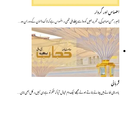
احساس اور کردار
[مہر رحمن صاحبہ کی یہ تحریر ہمیں کووڈ سے پہلے ملی تھی۔ افسوس ہے کہ لاک ڈاؤن کے دوران وہ…
قربانی
باورچی خانے میں چائے بناتے ہوئے مجھے ایک دم خیال آیا کہ شکر تو ہے ہی نہیں۔ کل بھی بڑی…