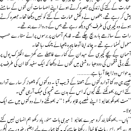
عمارت کے کتے کی زندگی پر تبصرہ کرتے ہوئے اپنے احساسات اُن کتوں کے سامنے
پیش کر رہے تھے، جنھوں نے دلکش عمارت کے کتے کو نہیں دیکھا تھا۔ تبصرہ کرتے
ہوئے وہ کچہری کی طرف بھی دیکھ رہے تھے جس کے دروازے بند تھے۔
رات کے ساڑھے بارہ بچ چکے تھے۔ قدیم آسمان پر برسوں پرانے ستارے حسب
معمول ٹمٹما رہے تھے ۔ چاند اپنا آدھا چہرہ چھپائے چمک رہا تھا۔
آسمان کے نیچے کچہری کے میدان کے کنارے فاصلے سے کھڑے الکٹرک پول پر
لگے برقی قمقموں کی دودھیا روشنی میں کتوں نے دیکھا کہ ایک سفید کتا ان کی طرف پر
بدحواس دوڑا چلا آ رہا ہے………
جیسے ہی وہ کتا آوارہ کتوں کے جھنڈ کے قریب آیا ۔ دوکتوں کو چھوڑ کر سارے آوارہ
کتے اس پر بھونکنے لگے کیوں کہ اس کے بدن سے شمپو کی مہک آرہی تھی۔
’’مت بھونکو بھائیو! اپنے غصے پر قابو رکھو!‘‘ نہ بھونکنے والے دوکتوں میں سے ایک
بولا۔
’’ہاں— ،بھونکنا بند کرو میرے بھائیو ! میری بات سنو، یاد رکھو ہم انسان نہیں کتے
ہیں۔ ہمیں اس بات کا خیال رکھنا چاہیے کہ یہ کتا ہمارے لیے اجنبی ضرور ہے لیکن