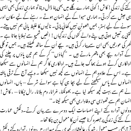
کتے کی زندگی! کاش! کوئی ہمارے گلے میں بھی پٹا ڈال دیتا تو ہماری زندگی بھی ایسی
ہی عیش سے گزرتی۔ ہماری سیوا کے لیے انسان ہوتے ۔ رہنے کے لیے مکان اور
سونے کے لیے بستر، ہمیں جھوٹن نہیں کھانی پڑتی۔ نالیوں کا غلیظ پانی ہم نہیں پیتے۔
کتنی پر تعیش ہوتی ہیں پٹے والے کتوں کی زندگیاں! انھیں شمپو سے نہلایا جاتا ہے ۔
گھر کی عورتیں بھی ان سے پیار کرتی ہیں۔ بچے اُن کے ساتھ کھیلتے ہیں۔ ہمیں تو گلی
کے آوارہ بچے بھی پتھر مارتے ہیں ۔ ’’کیاؤں‘‘ کر کے ہم تین پاؤں پر چلنے کی
اداکاری کرتے ہوئے بھاگ جاتے ہیں۔ اداکاری کا گُر ہم نے انسانوں سے سیکھا
ہے۔ اس کے علاوہ ہم نے انسانوں سے کچھ نہیں سیکھا ۔ ویسے آج کے ترقی یافتہ
انسانوں کے پاس سیکھنے کے لیے بچا ہی کیا ہے سوائے شر کے — ہاں، انسانوں
نے ہم سے بہت کچھ سیکھ لیا ہے۔ بھونکنا، غرانا، دم ہلانا، رال ٹپکانا — ، کاش!
انسان ہم سے تھوڑی سی وفاداری بھی سیکھ لیتا۔‘‘
دونوں آوارہ کتے اپنے احساسات ایک دوسرے سے بیان کرتے۔دلکش عمارت
کے کتے کی زندگی پر تبصرہ کرنا جیسے اُن کا معمول بن چکا تھا۔
آج بھی حسب معمول شہر کی عالیشان کچہری کے میدان میں دونوں آوارہ کتے دلکش