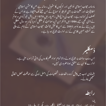
ماہ نامہ حجاب اسلامی خواتین اور لڑکیوں کا مقبول رسالہ ہے جس کا مشن اسلامی
اخلاقیات اور تعلیمات پر مبنی لٹریچر کو سماج کے اس طبقے تک پہنچانا ہے جو اس کے
نصف کی نمائندہ ہے۔ حجاب کی داغ بیل رام پور میں 1970 میں مائل خیرآبادی مرحومؒ
نے ڈالی تھی، جسے 1996 میں ڈاکٹر ابن فرید صاحبؒ کو منتقل کردیا گیا۔ دو سال تعطل
میں رہنے کے بعد نومبر 2003 سے اس کا نقشِ ثالث ‘حجاب اسلامی’ کے نام سے دہلی
سے شمشاد حسین فلاحی کے زیرِ ادارت شائع ہو رہا ہے۔
ڈسکلیمر
اس ویب سائٹ پر شائع ہونے والا تمام مواد قلم کاروں کی ذاتی آراء پر مبنی ہے۔
ادارے کا ان سے متفق ہونا ضروری نہیں۔
افسانوی ادب میں پیش کردہ واقعات و شخصیات کی اصل زندگی سے مماثلت محض اتفاقی
سمجھی جائے۔
رابطہ
پتہ:
ماہ نامہ حجاب اسلامی، ڈی 50، ابوالفضل انکلیو، جامعہ نگر، نئی دہلی-25