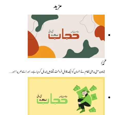
مزید
گُڈّا
[مادہ پرستی پر مبنی نظام نے انسان کو ایک قابلِ فروخت شئے میں تبدیل کردیا ہے۔ اور اسے خریدا اور…