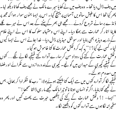
میں بیف ڈال دیا تھا۔ وہ بیف میں نے کھایا میرے مالک نے مجھے بیف کھاتا دیکھ لیا۔
پھر کیا تھا اس کا طیش ساتویں آسمان پر پہنچ گیا۔ اس پر ایسا جنون سوار ہوا کہ مجھ پر
ڈنڈے برسانے شروع کردئے…. مجھے جی بھر کے پیٹنے کے بعد اس نے میرے گلے
کا پٹا اتار کر عمارت سے بھگا دیا۔ اپنے اس وحشیانہ سلوک کا اس نے اپنے غلام
کے ذریعہ ویڈیو بھی بنایا اور سوشل میڈیا پر ڈال دیا— خدا جانے اس نے ایسا کیوں
کیا۔ کسی لیے کیا؟!‘‘ یہ کہہ کر دلکش عمارت کا کتا خاموش ہو گیا۔
دلکش عمارت کے کتے کی روداد سن کر سارے آوارہ کتے قہقہے لگانے لگے … کتوں
کے قہقہے کچہری کے میدان میں گونجے۔ کچہری کےبند دروازوں سے ٹکرائے اور فضا
میں معدوم ہو گئے۔
قہقہے لگا کر آوارہ کتوں میں سے ایک کتا چہکتے ہوئےبولا:’’ رب کا شکر ادا کر بھائی، جس
نے تجھے کتا بنایا، اگر تو انسان ہوتا نا تو تیرا مالک تجھے مار ہی ڈالتا سمجھا!‘‘
’’ایسا— !؟ دلکش عمارت کے کتے کی آنکھیں حیرت سے پھٹ گئیں اور پھر وہ
متحیرانہ نگاہوں سے آوارہ کتوں کو دیکھنے لگا۔