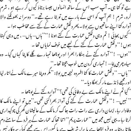
ہے تو کتا ہی۔ آپ سب اس کے ساتھ انسانوں جیسا برتاؤ کیوں کر رہے ہو ، شرم
کرو، شرم ! ہم آپ کو اسی کے بارے میں تو بتا رہے تھے۔‘‘ دوسرا نہ بھونکنے والا
آوارہ کتا اپنے ساتھیوں سے بولا۔ پھر دلکش عمارت کے کتے سے مخاطب ہوا ۔
’’کیوں بھائی ! تم وہی دلکش عمارت کے کتے ہونا!‘‘’’ہاں— ہاں— ، میں وہی کہتا
ہوں!‘‘ دلکش عمارت کے کتے کے لہجے میں خوف نمایاں تھا ۔
’’ہوں— !‘‘ آوارہ کتے نے ہنکارا بھرا اور پوچھا تمہارے گلے کا پٹا کہاں گیا۔ وہ
سیاه چرمی پٹا— ! تمہاری گردن میں خوب جچتا تھا۔‘‘
’’ ہاں— ‘‘ دلکش عمارت کا کتا افسردہ لہجہ میں بولا: ’’مگر وہ پٹا میرے مالک نےاتار لیا
اور مجھے ڈنڈے مار کر بھگا دیا۔‘‘
’’کیا تم نے اپنے مالک سے بے وفائی کی تھی؟‘‘ آوارہ کتے نے پوچھا ۔
’’ نہیں— !‘‘ دلکش عمارت کے کتے کی آواز بھراگئی تھی۔’’میں تو اپنے مالک کا
وفادار رہا، ایمان داری سے رات رات جاگ کر مالک کے عالیشان گھر کی چوکیداری
کرتا رہا۔ یہی نہیں مجھ میں ’’عمارت پریم‘‘ اتنا تھا کہ عمارت کے ہر فرد کے سامنے دم
ہلاتا رہتا۔ وہ فرد اچھا ہے یا برا، شریف ہے یا کمین اس سے مجھے کوئی سروکار نہیں