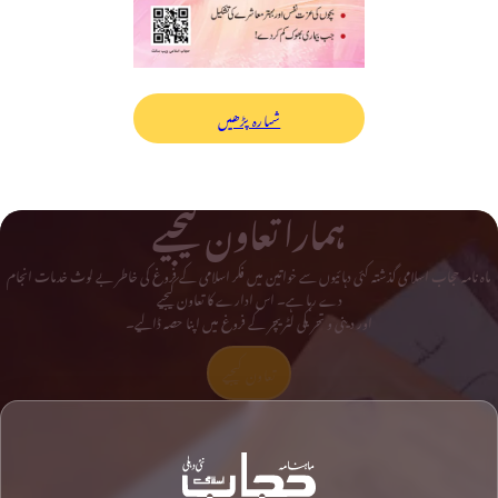
شمارہ پڑھیں
ہمارا تعاون کیجیے
ماہ نامہ حجاب اسلامی گذشتہ کئی دہائیوں سے خواتین میں فکر اسلامی کے فروغ کی خاطر بے لوث خدمات انجام
دے رہا ہے۔ اس ادارے کا تعاون کیجیے
اور دینی و تحریکی لٹریچر کے فروغ میں اپنا حصہ ڈالیے۔
تعاون کیجیے