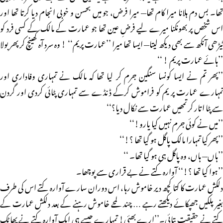
تھا۔ بس دم ہلانا میرا کام تھا— میرا فرض، جو میں بحسن و خوبی انجام دیا کرتا تھا اور
اس شخص پر بھونکنا میرے لیے فرضِ عین تھا جو عمارت کے مالک کے کسی فرد کو
ٹیڑھی آنکھ سے بھی دیکھ لیتا— ایسا تھا میرا ’’عمارت پریم‘‘ ! وہ سرد آہ کھینچ کرپھر بولا
’’ہائے عمارت پریم ! ‘‘
’’پھر تم نے ایسا کونسا سنگین جرم کر لیا تھا کہ مالک نے تمہاری وفاداری اور
تمہارے عمارت پر یم کو فراموش کرکے ڈنڈے سے تمہاری پٹائی کردی اور گردن
سے پٹا اتار کر تمھیں عمارت سے نکال دیا؟‘‘
’’میں نے کوئی جرم نہیں کیا یارو!‘‘
’’پھر کیا تمہارا مالک پاگل ہو گیا تھا ؟!‘‘
’’ہاں— ہاں، وہ پاگل ہی ہو گیا تھا۔ ‘‘
’’ہوا کیا تھا ؟!‘‘ آوارہ کتے نے بے قراری سے پوچھا۔
دلکش عمارت کا کتا کچھ دیر خاموش رہا، اس دوران سارے آوارہ کتے اس کی طرف
بغیر پلکیں جھپکائے دیکھتے رہے … چند لمحے خاموش رہنے کے بعد دلکش عمارت کے
کتے نے حقیقت بتائی۔’’ارے بھئی! تمہارے جیسے ہی ایک آوارہ کتے نے پھاٹک