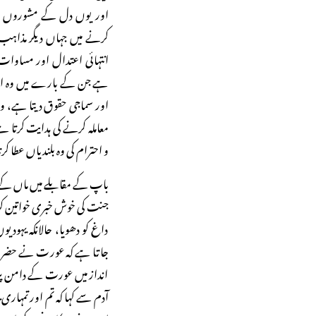
اور یوں دل کے مشوروں سے 
کرنے میں جہاں دیگر مذاہب ا
انتہائی اعتدال اور مساوات 
ہے جن کے بارے میں وہ اس 
اور سماجی حقوق دیتا ہے، ورا
معاملہ کرنے کی ہدایت کرتا 
و احترام کی وہ بلندیاں عطا ک
باپ کے مقابلے میں ماں کے ت
جنت کی خوش خبری خواتین کو 
داغ کو دھویا، حالانکہ یہود
جاتا ہے کہ عورت نے حضرت آد
انداز میں عورت کے دامن پر
آدم سے کہا کہ تم اور تمہاری