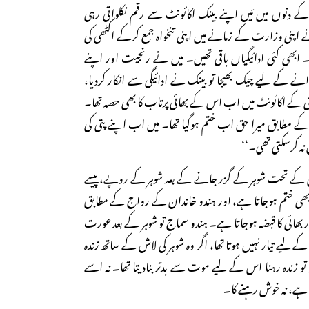
کے دنوں میں مَیں اپنے بینک اکائونٹ سے رقم نکلواتی رہی
ے اپنی وزارت کے زمانے میں اپنی تنخواہ جمع کرکے اکٹھی کی
۔ ابھی کئی ادائیگیاں باقی تھیں۔ میں نے رنجیت اور اپنے
انے کے لیے چیک بھیجا تو بینک نے ادائیگی سے انکار کردیا،
 کے اکائونٹ میں اب اس کے بھائی پرتاب کا بھی حصہ تھا۔
کے مطابق میرا حق اب ختم ہوگیا تھا۔ میں اب اپنے پتی کی
نہ کرسکتی تھی۔‘‘
ن کے تحت شوہر کے گزر جانے کے بعد شوہر کے روپے، پیسے
ق بھی ختم ہوجاتا ہے، اور ہندو خاندان کے رواج کے مطابق
ھائی کا قبضہ ہوجاتا ہے۔ ہندو سماج تو شوہر کے بعد عورت
کے لیے تیار نہیں ہوتا تھا، اگر وہ شوہر کی لاش کے ساتھ زندہ
تو زندہ رہنا اس کے لیے موت سے بدتر بنادیتا تھا۔ نہ اسے
 ہے، نہ خوش رہنے کا۔