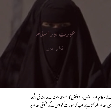
عورت اور اسلام
غزالہ عزیز
ے مقام اور حقوق و فرائض کا مسئلہ ہمیشہ سے انتہائی الجھا
ہی مقام نظر آتا ہے جب کہ عورت کو اْس کے حقیقی مقام پر