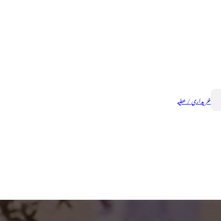
خریداری / عطیہ