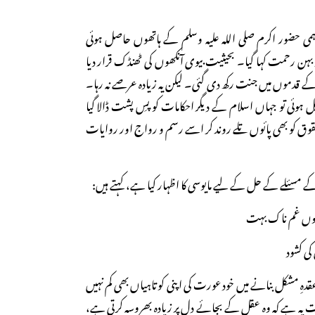
می حضور اکرم صلی اللہ علیہ وسلم کے ہاتھوں حاصل ہوئی
ہن رحمت کہا گیا۔ بحیثیت بیوی آنکھوں کی ٹھنڈک قرار دیا
کے قدموں میں جنت رکھ دی گئی۔ لیکن یہ زیادہ عرصے نہ رہا۔
ہوئی تو جہاں اسلام کے دیگر احکامات کو پسِ پشت ڈالا گیا
وق کو بھی پائوں تلے روند کر اسے رسم و رواج اور روایات
 مسئلے کے حل کے لیے مایوسی کا اظہار کیا ہے، کہتے ہیں:
 ہوں غم ناک بہت
کی کشود
دہِ مشکل بنانے میں خود عورت کی اپنی کوتاہیاں بھی کم نہیں
 یہ ہے کہ وہ عقل کے بجائے دل پر زیادہ بھروسہ کرتی ہے،