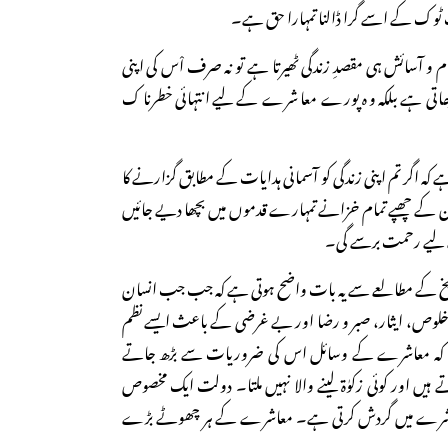
ک ٹوک کے اسے گرا ڈالنا تمہارا حق ہے۔
م و آسائش ہی مقصدِ زندگی ٹھیرتا ہے تو نہ صرف اْس کی اپنی
ن جاتی ہے بلکہ وہ پورے معاشرے کے لیے انتہائی خطرناک
ہے کہ اگر تم اپنی زندگی کو آسمانی ہدایات کے مطابق گزارنے کا
مین کے چھپے تمام خزانے تمہارے قدموں میں بچھا دیے جائیں
 لیے رحمت برسے گی۔
تاریخ کے مطالعے سے یہ بات واضح ہوتی ہے کہ جب جب انسان
ت، خلوص، ایثار، صبر و رضا اور بے غرضی کے باعث ایسے نظم
ے کہ معاشرے کے وسائل اس کی ضروریات سے بڑھ جاتے
ہیں اور کوئی زکوٰۃ لینے والا نہیں ملتا۔ دولت ایک مخصوص
شرے میں گردش کرتی ہے۔ معاشرے کے ہر چھوٹے بڑے