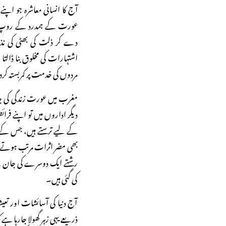
آج کا انسانی معاشرہ جو اپ
عورت کے ہمدرد کے روپ میں
دے کر ذلت کی بھٹی کی ن
اشتہارات کی مخلوق بنا ڈال
مردوں کی خدمت پر کمربستہ کر
مغرب میں عورت زندگی کی جدوج
دیگر اداروں میں تو اپنے ف
کے لیے ترستے ہیں، جس کے 
بھی مضر اثرات مرتب ہوتے ہ
رشتے ایک دوسرے کی جان کے 
کی گئی ہیں۔
آج دنیا کی آسائشات اور تع
ذریعے یہی زہر گھولا جارہا ہے