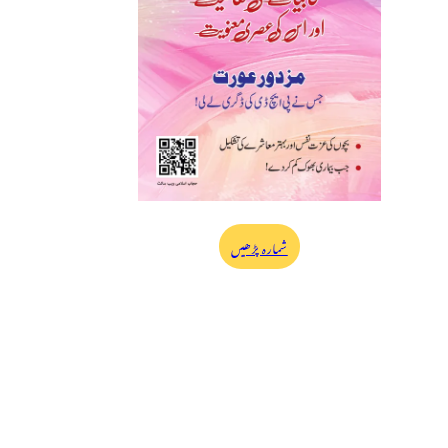
شمارہ پڑھیں