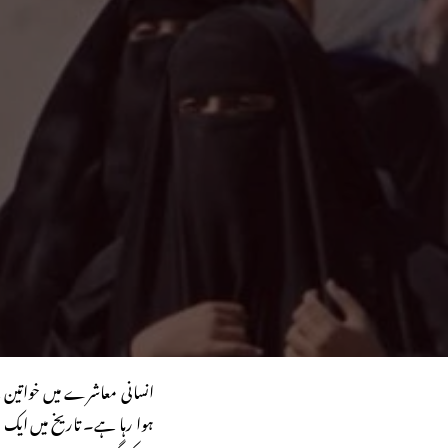
انسانی معاشرے میں خواتین ک
ہوا رہا ہے۔ تاریخ میں ایک 