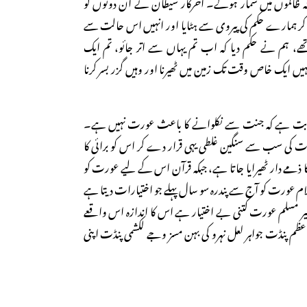
ہ ظالموں میں شمار ہوگے۔ آخرکار شیطان نے ان دونوں کو
ہمارے حکم کی پیروی سے ہٹایا اور انہیں اس حالت سے
تھے، ہم نے حکم دیا کہ اب تم یہاں سے اتر جائو، تم ایک
 ایک خاص وقت تک زمین میں ٹھیرنا اور وہیں گزر بسر کرنا
 ثابت ہے کہ جنت سے نکلوانے کا باعث عورت نہیں ہے۔
ت کی سب سے سنگین غلطی یہی قرار دے کر اس کو برائی کا
 ذمے دار ٹھیرایا جاتا ہے، جبکہ قرآن اس کے لیے عورت کو
ام عورت کو آج سے پندرہ سو سال پہلے جو اختیارات دیتا ہے
یر مسلم عورت کتنی بے اختیار ہے اس کا اندازہ اس واقعے
اعظم پنڈت جواہر لعل نہرو کی بہن مسز وجے لکشمی پنڈت اپنی