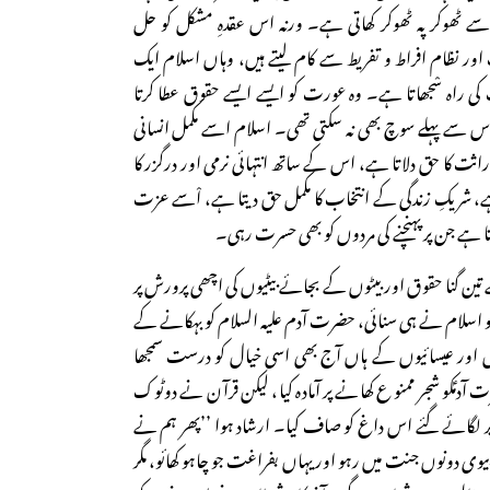
ٹھوکر پہ ٹھوکر کھاتی ہے۔ ورنہ اس عقدہِ مشکل کو حل
ور نظام افراط و تفریط سے کام لیتے ہیں، وہاں اسلام ایک
کی راہ سْجھاتا ہے۔ وہ عورت کو ایسے ایسے حقوق عطا کرتا
سے پہلے سوچ بھی نہ سکتی تھی۔ اسلام اسے مکمل انسانی
ثت کا حق دلاتا ہے، اس کے ساتھ انتہائی نرمی اور درگزر کا
ہے، شریکِ زندگی کے انتخاب کا مکمل حق دیتا ہے، اْسے عزت
رتا ہے جن پر پہنچنے کی مردوں کو بھی حسرت رہی۔
ین گنا حقوق اور بیٹوں کے بجائے بیٹیوں کی اچھی پرورش پر
اسلام نے ہی سنائی، حضرت آدم علیہ السلام کو بہکانے کے
یوں اور عیسائیوں کے ہاں آج بھی اسی خیال کو درست سمجھا
مؑکو شجر ممنوع کھانے پر آمادہ کیا، لیکن قرآن نے دوٹوک
 لگائے گئے اس داغ کو صاف کیا۔ ارشاد ہوا ’’پھر ہم نے
 بیوی دونوں جنت میں رہو اور یہاں بفراغت جو چاہو کھائو، مگر