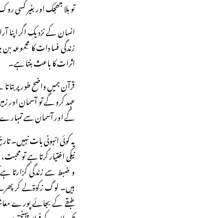
تو بلا جھجک اور بغیر کسی رو
انسان کے نزدیک اگر اپنا آرا
زندگی فسادات کا مجموعہ ب
اثرات کا باعث بنتا ہے۔
قرآن ہمیں واضح طور پر بتاتا 
عہد کرو گے تو آسمان اور ز
گے اور آسمان سے تمہارے
یہ کوئی انہونی بات نہیں۔ 
نیکی اختیار کرتا ہے تو محب
و ضبط سے زندگی گزارتا ہ
ہیں۔ لوگ زکوٰۃلے کر پھرتے 
طبقے کے بجائے پورے معا
تک اس کے فوائد پہنچتے ہیں۔