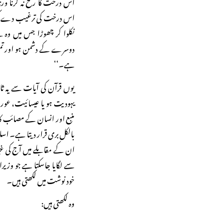
اس درخت کا رخ نہ کرنا ورن
اس درخت کی ترغیب دے کر 
نکلوا کر چھوڑا جس میں وہ 
دوسرے کے دشمن ہو اور تمہیں
ہے۔‘‘
یوں قرآن کی آیات سے یہ
یہودیت ہو یا عیسائیت، عور
منبع اور انسان کے مصائب کا
بالکل بری قرار دیتا ہے۔ اسل
ان کے مقابلے میں آج کی غ
سے لگایا جاسکتا ہے جو وزیر
خود نوشت میں لکھتی ہیں۔
وہ لکھتی ہیں: