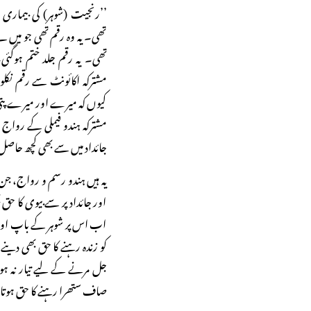
’’رنجیت (شوہر) کی بیماری 
تھی۔ یہ وہ رقم تھی جو میں ن
تھی۔ یہ رقم جلد ختم ہوگئی
مشترکہ اکائونٹ سے رقم نکلو
کیوں کہ میرے اور میرے پتی
مشترکہ ہندو فیملی کے رواج 
جائداد میں سے بھی کچھ حاصل 
یہ ہیں ہندو رسم و رواج، ج
اور جائداد پر سے بیوی کا ح
اب اس پر شوہر کے باپ اور ب
کو زندہ رہنے کا حق بھی دینے 
جل مرنے کے لیے تیار نہ ہو 
صاف ستھرا رہنے کا حق ہوتا