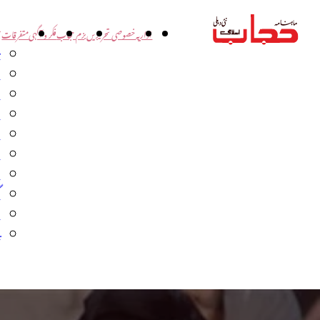
اداریہ
خصوصی تحریریں
بزم حجاب
فکر و آگہی
متفرقات
ت
د
و
س
ش
ا
ا
گ
م
ب