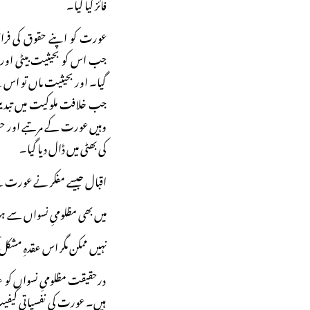
فائز کیا گیا۔
عورت کو اپنے حقوق کی فراہ
جب اس کو بحیثیت بیٹی اور ب
گیا۔ اور بحیثیت ماں تو اس 
جب خلافت ملوکیت میں تبدیل 
وہیں عورت کے مرتبے اور حق
کی بھٹی میں ڈال دیا گیا۔
اقبال جیسے مفکر نے عورت کے
میں بھی مظلومیِ نسواں سے
نہیں ممکن مگر اس عقدہِ مشکل 
درحقیقت مظلومیِ نسواں کو عق
ہیں۔ عورت کی نفسیاتی کیفیت