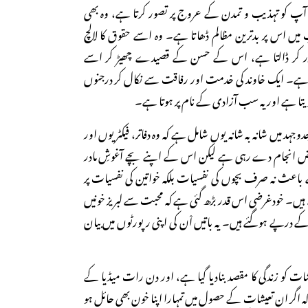
نے آپ کو تہذیب و تمدن کے عروج پر تصور کرتا ہے، وہ بھی
 اس پر بدترین مظالم ڈھاتا ہے۔ وہ اسے حقوق کا لالچ
ذر کر ڈالتا ہے، اس کے حسن کے قصیدے چھیڑ کر اسے
تا ہے۔ ایک خاوند کی خدمت اور رفاقت سے نکال کر درجنوں
دیتا ہے اور یہ سب آزادی کے نام پر ہوتا ہے۔
ہد میں شانہ بہ شانہ یوں شامل ہے کہ وہ دفاتر، فیکٹریوں اور
رائض انجام دے رہی ہے لیکن اس کے اپنے بچے آغوشِ مادر
باعث نہ صرف بچوں کی نفسیات بلکہ خواتین کی نفسیات پر
یں۔ خودغرضی اس قدر بڑھ گئی ہے کہ محبت سے لبریز خونیں
درپے ہوگئے ہیں۔ یہ باتیں اْن کی اپنی رپورٹوں میں بیان
یشات کو زندگی کا مقصد بنادیا گیا ہے، اور دن رات میڈیا کے
 کہ اگر ان تعیشات کے حصول میں تمہارا اپنا خون بھی حائل ہو