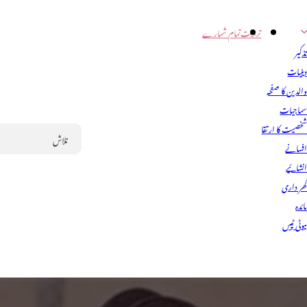
تربیت
تمام شمارے
ذکیر
ینیات
الدین کا صفحہ
ماجیات
خصیت کا ارتقا
فسانے
Search
نشائیے
ھر داری
ائدہ
یوٹی ٹپس