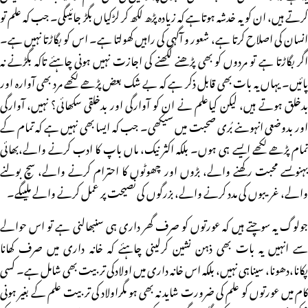
کرتے ہیں، ان کو یہ خدشہ ہوتاہے کہ زیادہ پڑھ لکھ کر لڑکیاں بگڑ جائیںگی۔ جب کہ علم تو
انسان کی اصلاح کرتا ہے، شعور و آگہی کی راہیں کھولتا ہے۔ اس کو بگاڑتا نہیں ہے۔
اگر بگاڑتا ہے تو مردوں کو بھی پڑھنے لکھنے کی اجازت نہیں ہونی چاہئے تاکہ بگڑنے نہ
پائیں۔ یہاں یہ بات بھی قابل ذکر ہے کہ بے شک بعض پڑھے لکھے مرد بھی آوارہ اور
بدخلق ہوتے ہیں، لیکن کیاعلم نے ان کو آوارگی اور بدخلقی سکھائی؟ نہیں، آوارگی
اور بدوضعی انہوںنے بُری صحبت میں سیکھی۔ جب کہ ایسا بھی نہیں ہے کہ تمام کے
تمام پڑھے لکھے ایسے ہی ہوں۔ بلکہ اکثر نیک، ماں باپ کا ادب کرنے والے،بھائی
بہنوںسے محبت رکھنے والے، بڑوں اور چھوٹوں کا احترام کرنے والے، سچ بولنے
والے، غریبوں کی مدد کرنے والے، بزرگوں کی نصیحت پر عمل کرنے والے ملیںگے۔
جولوگ یہ سوچتے ہیں کہ عورتوں کو صرف گھر داری ہی سنبھالنی ہے تو اس حوالے
سے انہیں یہ بات بھی ذہن نشین کرلینی چاہئے کہ خانہ داری میں صرف کھانا
پکانا،دھونا، سیناہی نہیں، بلکہ اس خانہ داری میں اولادکی تربیت بھی شامل ہے۔ کسی
کام میں عورتوں کو علم کی ضرورت شاید نہ بھی ہو مگراولاد کی تربیت علم کے بغیر ہونی