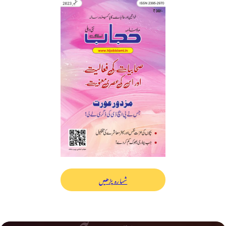
شمارہ پڑھیں