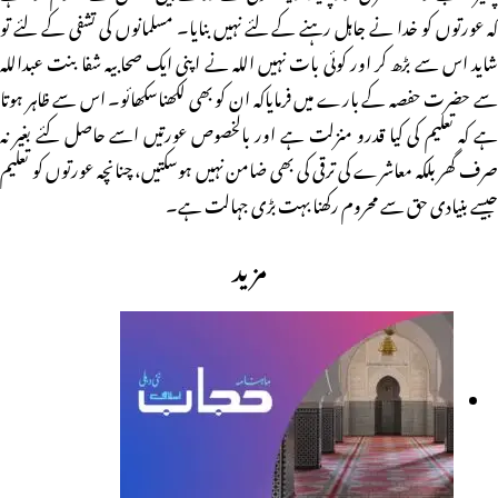
کہ عورتوں کو خدا نے جاہل رہنے کے لئے نہیں بنایا۔ مسلمانوں کی تشفی کے لئے تو
شاید اس سے بڑھ کر اور کوئی بات نہیں اللہ نے اپنی ایک صحابیہ شفا بنت عبداللہ
سے حضرت حفصہ کے بارے میں فرمایاکہ ان کو بھی لکھناسکھائو۔ اس سے ظاہر ہوتا
ہے کہ تعلیم کی کیا قدرو منزلت ہے اور بالخصوص عورتیں اسے حاصل کئے بغیر نہ
صرف گھر بلکہ معاشرے کی ترقی کی بھی ضامن نہیں ہوسکتیں، چنانچہ عورتوں کو تعلیم
جیسے بنیادی حق سے محروم رکھنا بہت بڑی جہالت ہے۔
مزید