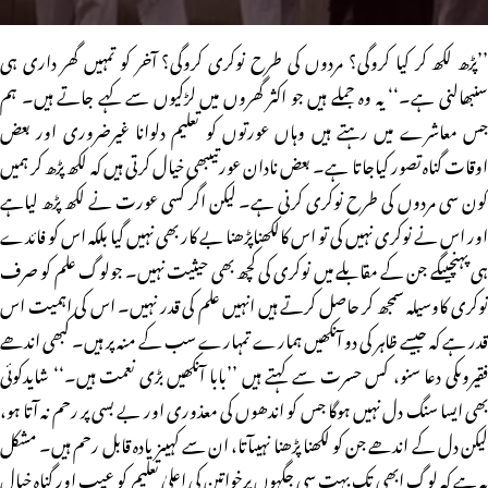
’’پڑھ لکھ کر کیا کروگی؟ مردوں کی طرح نوکری کروگی؟ آخر کو تمہیں گھر داری ہی
سنبھالنی ہے۔‘‘ یہ وہ جملے ہیں جو اکثر گھروں میں لڑکیوں سے کہے جاتے ہیں۔ ہم
جس معاشرے میں رہتے ہیں وہاں عورتوں کو تعلیم دلوانا غیرضروری اور بعض
اوقات گناہ تصور کیاجاتا ہے۔ بعض نادان عورتیںبھی خیال کرتی ہیں کہ لکھ پڑھ کر ہمیں
کون سی مردوں کی طرح نوکری کرنی ہے۔ لیکن اگر کسی عورت نے لکھ پڑھ لیاہے
اور اس نے نوکری نہیں کی تو اس کالکھناپڑھنا بے کار بھی نہیں گیا بلکہ اس کو فائدے
ہی پہنچیںگے جن کے مقابلے میں نوکری کی کچھ بھی حیثیت نہیں۔ جولوگ علم کو صرف
نوکری کاوسیلہ سمجھ کر حاصل کرتے ہیں انہیں علم کی قدر نہیں۔ اس کی اہمیت اس
قدر ہے کہ جیسے ظاہر کی دو آنکھیں ہمارے تمہارے سب کے منہ پر ہیں۔ کبھی اندھے
فقیروںکی دعا سنو، کس حسرت سے کہتے ہیں ’’بابا آنکھیں بڑی نعمت ہیں۔‘‘ شایدکوئی
بھی ایسا سنگ دل نہیں ہوگا جس کو اندھوں کی معذوری اور بے بسی پر رحم نہ آتا ہو،
لیکن دل کے اندھے جن کو لکھنا پڑھنا نہیںآتا، ان سے کہیںزیادہ قابل رحم ہیں۔ مشکل
یہ ہے کہ لوگ ابھی تک بہت سی جگہوں پرخواتین کی اعلیٰ تعلیم کو عیب اور گناہ خیال