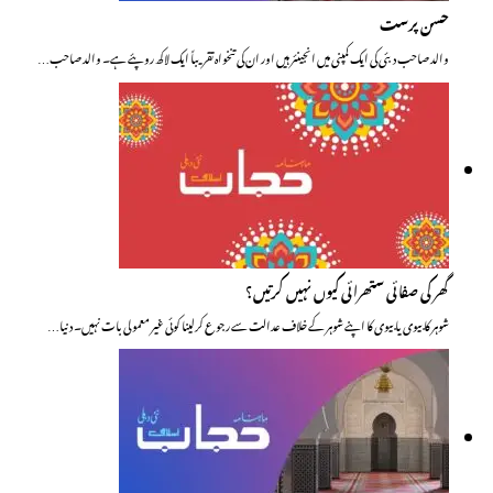
حسن پرست
والد صاحب دبئی کی ایک کمپنی میں انجینئر ہیں اور ان کی تنخواہ تقریباً ایک لاکھ روپئے ہے۔ والد صاحب…
گھر کی صفائی ستھرائی کیوں نہیں کرتیں؟
شوہر کا بیوی یا بیوی کا اپنے شوہر کے خلاف عدالت سے رجوع کرلینا کوئی غیر معمولی بات نہیں۔ دنیا…