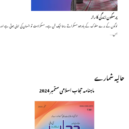
پرسکون زندگی کا راز
لوگوں کے برے سلوک کے باوجود مسکراتے رہنا ایک فن ہے۔ مسکراہٹ تو انسان کی اپنی ہوتی ہے اور
اس…
حالیہ شمارے
ماہنامہ حجاب اسلامی ستمبر 2024