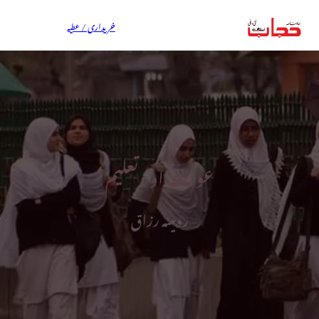
خریداری / عطیہ
عورت اور تعلیم
روبینہ رزاق