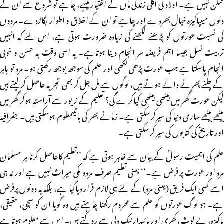
ممکن نہیں ہے۔ اولاد کی اگلی زندگی ماں کے اختیار میںہے، چاہے تو شروع سے ان کے
دلوں میںپاکیزہ خیال بھردے اور چاہے تو ان کے اخلاق و اطوار بگاڑدے۔ مردوں
کی نسبت عورتوں کو پڑھنے لکھنے کی زیادہ ضرورت ہوتی ہے، اس لئے کہ انہیں
تربیت نسل جیسا اہم فریضہ سر انجام دینا ہوتاہے۔ یہ اسی وقت بہ حسن و خوبی
انجام پاسکتا ہے جب عورت پڑھی لکھی اور علم کی سوجھ بوجھ رکھتی ہو۔ مرد تو باہر
کے چلنے پھرنے والے ہوتے ہیں، لوگوں سے مل جل کر بھی تجربہ حاصل کرلیتے ہیں
لیکن عورت گھر میں بیٹھی بیٹھی کیاکرے گی؟ تعلیم کے زیور سے آراستہ ہوکر گھر میں
بیٹھے بیٹھے ساری دنیا کی سیرکرسکتی ہے۔ زمانے بھر کی باتیںمعلوم ہوسکتی ہیں۔ جغرافیہ
اور تاریخ کی کتابوں کی سیر کرسکتی ہے۔
علم کی اہمیت رسولؐ کے بیان سے ظاہر ہوتی ہے کہ ’’تعلیم کاحاصل کرنا ہر مسلمان
مرد اور عورت پر فرض ہے۔‘‘ یعنی تعلیم صرف مردو ںکی میراث نہیں ہے اور نہ ہی
اسے کسی ایک فریق (یعنی مرد) کے لئے ہی لازم قرار دیاگیا ہے، بلکہ یہ دونوں پرفرض
ہے۔ جو لوگ عورتوں کو علم سے محروم رکھنا چاہتے ہیں وہ گویا ان کو سچی، حقیقی،
پاکیزہ، بے لوث، کھری اور پائیدار نیک دلی سے روکتے ہیں۔ اس سے معلوم ہوتاہے