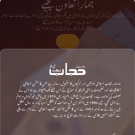
ہمارا تعاون کیجیے
ماہ نامہ حجاب اسلامی گذشتہ کئی دہائیوں سے خواتین میں فکر اسلامی کے فروغ کی خاطر بے لوث خدمات انجام
دے رہا ہے۔ اس ادارے کا تعاون کیجیے
اور دینی و تحریکی لٹریچر کے فروغ میں اپنا حصہ ڈالیے۔
تعاون کیجیے
ماہ نامہ حجاب اسلامی خواتین اور لڑکیوں کا مقبول رسالہ ہے جس کا مشن اسلامی
اخلاقیات اور تعلیمات پر مبنی لٹریچر کو سماج کے اس طبقے تک پہنچانا ہے جو اس کے
نصف کی نمائندہ ہے۔ حجاب کی داغ بیل رام پور میں 1970 میں مائل خیرآبادی مرحومؒ
نے ڈالی تھی، جسے 1996 میں ڈاکٹر ابن فرید صاحبؒ کو منتقل کردیا گیا۔ دو سال تعطل
میں رہنے کے بعد نومبر 2003 سے اس کا نقشِ ثالث ‘حجاب اسلامی’ کے نام سے دہلی
سے شمشاد حسین فلاحی کے زیرِ ادارت شائع ہو رہا ہے۔