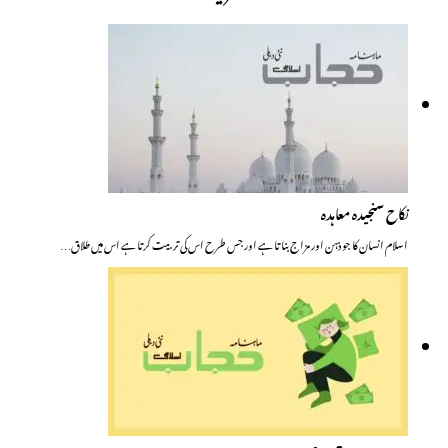
نکاح سنجیدہ معاہدہ
اسلام انسان کا جو ذہن اور مزاج بناتا ہے اور جس طرح اس کی تربیت کرتا ہے اس میں طلاق…