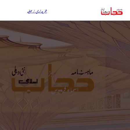
خریداری / عطیہ
عہدوں کے بارے میں بزرگوں کا رویہ
اسماء فردوس