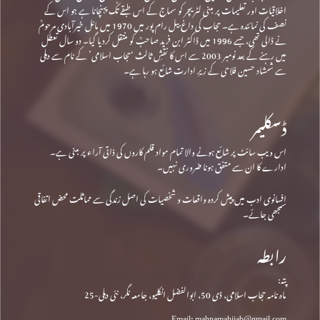
اخلاقیات اور تعلیمات پر مبنی لٹریچر کو سماج کے اس طبقے تک پہنچانا ہے جو اس کے
نصف کی نمائندہ ہے۔ حجاب کی داغ بیل رام پور میں 1970 میں مائل خیرآبادی مرحومؒ
نے ڈالی تھی، جسے 1996 میں ڈاکٹر ابن فرید صاحبؒ کو منتقل کردیا گیا۔ دو سال تعطل
میں رہنے کے بعد نومبر 2003 سے اس کا نقشِ ثالث ‘حجاب اسلامی’ کے نام سے دہلی
سے شمشاد حسین فلاحی کے زیرِ ادارت شائع ہو رہا ہے۔
ڈسکلیمر
اس ویب سائٹ پر شائع ہونے والا تمام مواد قلم کاروں کی ذاتی آراء پر مبنی ہے۔
ادارے کا ان سے متفق ہونا ضروری نہیں۔
افسانوی ادب میں پیش کردہ واقعات و شخصیات کی اصل زندگی سے مماثلت محض اتفاقی
سمجھی جائے۔
رابطہ
پتہ:
ماہ نامہ حجاب اسلامی، ڈی 50، ابوالفضل انکلیو، جامعہ نگر، نئی دہلی-25
Email: mahnamahijab@gmail.com