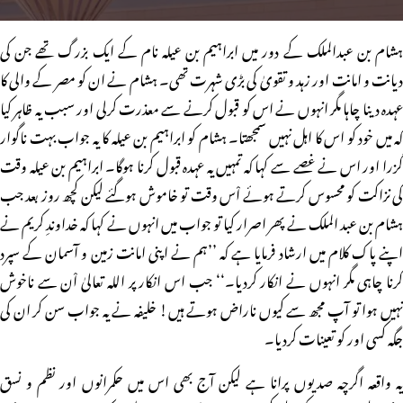
ہشام بن عبدالملک کے دور میں ابراہیم بن عیلہ نام کے ایک بزرگ تھے جن کی
دیانت و امانت اور زہد و تقویٰ کی بڑی شہرت تھی۔ ہشام نے ان کو مصر کے والی کا
عہدہ دینا چاہا مگر انہوں نے اس کو قبول کرنے سے معذرت کرلی اور سبب یہ ظاہر کیا
کہ میں خود کو اس کا اہل نہیں سمجھتا۔ ہشام کو ابراہیم بن عیلہ کا یہ جواب بہت ناگوار
گزرا اور اس نے غصے سے کہا کہ تمہیں یہ عہدہ قبول کرنا ہوگا۔ ابراہیم بن عیلہ وقت
کی نزاکت کو محسوس کرتے ہوئے اْس وقت تو خاموش ہوگئے لیکن کچھ روز بعد جب
ہشام بن عبد الملک نے پھر اصرار کیا تو جواب میں انہوں نے کہا کہ خداوندِ کریم نے
اپنے پاک کلام میں ارشاد فرمایا ہے کہ ’’ہم نے اپنی امانت زمین و آسمان کے سپرد
کرنا چاہی مگر انہوں نے انکار کردیا۔‘‘ جب اس انکار پر اللہ تعالیٰ اْن سے ناخوش
نہیں ہوا تو آپ مجھ سے کیوں ناراض ہوتے ہیں! خلیفہ نے یہ جواب سن کر ان کی
جگہ کسی اور کو تعینات کردیا۔
یہ واقعہ اگرچہ صدیوں پرانا ہے لیکن آج بھی اس میں حکمرانوں اور نظم و نسق