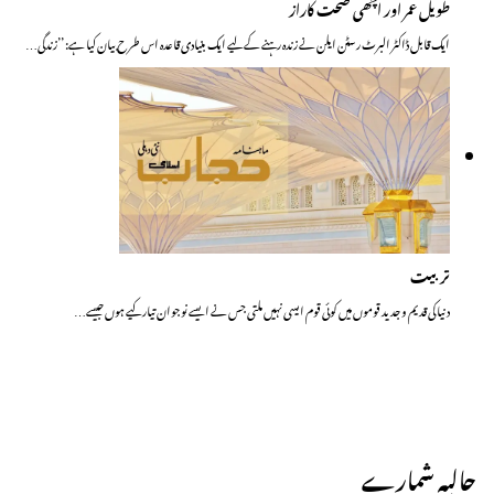
طویل عمر اور اچھی صحت کاراز
ایک قابل ڈاکٹر البرٹ رسٹن ایلن نے زندہ رہنے کے لیے ایک بنیادی قاعدہ اس طرح بیان کیا ہے: ’’زندگی…
تربیت
دنیا کی قدیم و جدید قوموں میں کوئی قوم ایسی نہیں ملتی جس نے ایسے نوجوان تیار کیے ہوں جیسے…
حالیہ شمارے