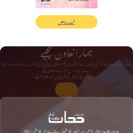
شمارہ پڑھیں
ہمارا تعاون کیجیے
ماہ نامہ حجاب اسلامی گذشتہ کئی دہائیوں سے خواتین میں فکر اسلامی کے فروغ کی خاطر بے لوث خدمات انجام
دے رہا ہے۔ اس ادارے کا تعاون کیجیے
اور دینی و تحریکی لٹریچر کے فروغ میں اپنا حصہ ڈالیے۔
تعاون کیجیے
ماہ نامہ حجاب اسلامی خواتین اور لڑکیوں کا مقبول رسالہ ہے جس کا مشن اسلامی