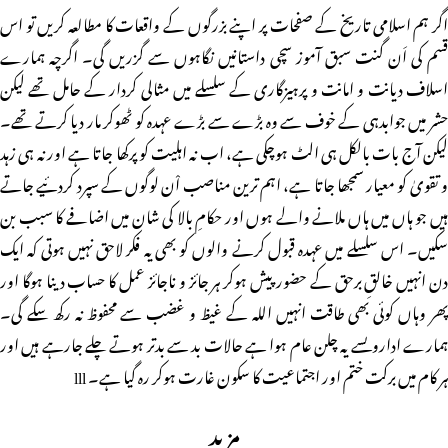
اگر ہم اسلامی تاریخ کے صفحات پر اپنے بزرگوں کے واقعات کا مطالعہ کریں تو اس
قسم کی اَن گنت سبق آموز سچی داستانیں نگاہوں سے گزریں گی۔ اگرچہ ہمارے
اسلاف دیانت و امانت و پرہیزگاری کے سلسلے میں مثالی کردار کے حامل تھے لیکن
حشر میں جوابدہی کے خوف سے وہ بڑے سے بڑے عہدہ کو ٹھوکر مار دیا کرتے تھے۔
لیکن آج بات بالکل ہی الٹ ہوچکی ہے، اب نہ اہلیت کو پرکھا جاتا ہے اور نہ ہی زہد
و تقویٰ کو معیار سمجھا جاتا ہے، اہم ترین مناصب اْن لوگوں کے سپرد کردئیے جاتے
ہیں جو ہاں میں ہاں ملانے والے ہوں اور حکامِ بالا کی شان میں اضافے کا سبب بن
سکیں۔ اس سلسلے میں عہدہ قبول کرنے والوں کو بھی یہ فکر لاحق نہیں ہوتی کہ ایک
دن انہیں خالقِ برحق کے حضور پیش ہوکر ہر جائز و ناجائز عمل کا حساب دینا ہوگا اور
پھر وہاں کوئی بھی طاقت انہیں اللہ کے غیظ و غضب سے محفوظ نہ رکھ سکے گی۔
ہمارے اداروںسے یہ چلن عام ہوا ہے حالات بد سے بدتر ہوتے چلے جارہے ہیں اور
ہر کام میں برکت ختم اور اجتماعیت کا سکون غارت ہوکر رہ گیا ہے۔ lll
مزید