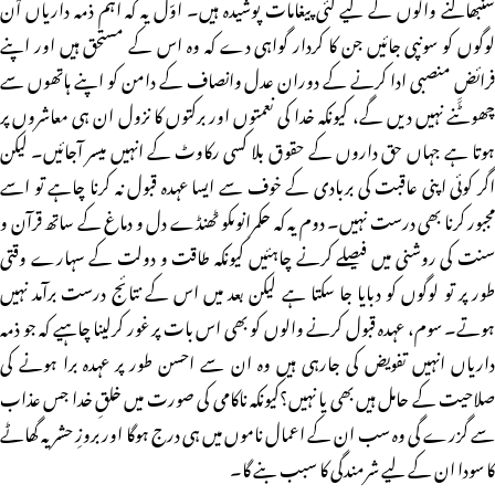
سنبھالنے والوں کے لیے کئی پیغامات پوشیدہ ہیں۔ اوّل یہ کہ اہم ذمہ داریاں اْن
لوگوں کو سونپی جائیں جن کا کردار گواہی دے کہ وہ اس کے مستحق ہیں اور اپنے
فرائضِِ منصبی ادا کرنے کے دوران عدل وانصاف کے دامن کو اپنے ہاتھوں سے
چھوٹنے نہیں دیں گے، کیونکہ خدا کی نعمتوں اور برکتوں کا نزول ان ہی معاشروں پر
ہوتا ہے جہاں حق داروں کے حقوق بلا کسی رکاوٹ کے انہیں میسر آجائیں۔ لیکن
اگر کوئی اپنی عاقبت کی بربادی کے خوف سے ایسا عہدہ قبول نہ کرنا چاہے تو اسے
مجبور کرنا بھی درست نہیں۔ دوم یہ کہ حکمرانوںکو ٹھنڈے دل و دماغ کے ساتھ قرآن و
سنت کی روشنی میں فیصلے کرنے چاہئیں کیونکہ طاقت و دولت کے سہارے وقتی
طور پر تو لوگوں کو دبایا جا سکتا ہے لیکن بعد میں اس کے نتائج درست برآمد نہیں
ہوتے۔ سوم، عہدہ قبول کرنے والوں کو بھی اس بات پر غور کرلینا چاہیے کہ جو ذمہ
داریاں انہیں تفویض کی جارہی ہیں وہ ان سے احسن طور پر عہدہ برا ہونے کی
صلاحیت کے حامل ہیں بھی یا نہیں؟کیونکہ ناکامی کی صورت میں خلقِ خدا جس عذاب
سے گزرے گی وہ سب ان کے اعمال ناموں میں ہی درج ہوگا اور بروزِ حشر یہ گھاٹے
کا سودا ان کے لیے شرمندگی کا سبب بنے گا۔