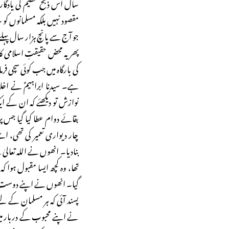
سال اس ذبح عظیم کی یادگار
مقصود نہیں بلکہ مسلمانوں کو
جو آج سے پانچ ہزار سال پہلے
پھر یہ محض حقیقتِ اسلامی ک
کی بارگاہ میں جب کوئی سچی فر
ہے۔ سیدنا ابراہیمؑ نے اخلاص
نوازش تو دیکھئے کہ ان کے ای
بقائے دوام عطا کیا گیا جس
چار دیواری تعمیر کی تھی، اسے
بنادیا۔ انھوں نے اللہ تعالی
تھا، وہ کچھ ایسا مقبول ہوا
گیا۔ انھوں نے اپنے دوست کی ن
پسند آئی کہ ہر مسلمان کے
نے اپنے محبوب کے دربار میں