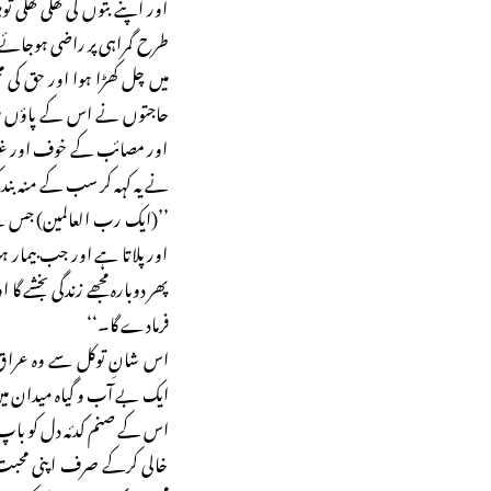
اور اپنے بتوں کی کھلی کھلی ت
طرح گمراہی پر راضی ہوجائے۔ م
میں چل کھڑا ہوا اور حق کی
حاجتوں نے اس کے پاؤں میں 
اور مصائب کے خوف اور غریب
نے یہ کہہ کر سب کے منہ بند 
’’(ایک رب العالمین) جس نے مج
اور پلاتا ہے اور جب بیمار ہ
پھر دوبارہ مجھے زندگی بخشے گ
فرمادے گا۔‘‘
اس شانِ توکل سے وہ عراق 
ایک بے آب و گیاہ میدان میں
اس کے صنم کدئہ دل کو باپ،
خالی کرکے صرف اپنی محبت کے