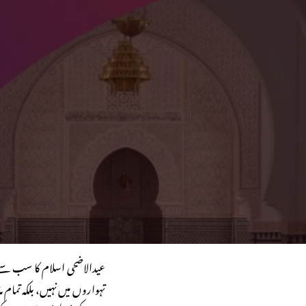
عیدالاضحی اسلام کا سب سے
تہواروں میں نہیں، بلکہ تمام 