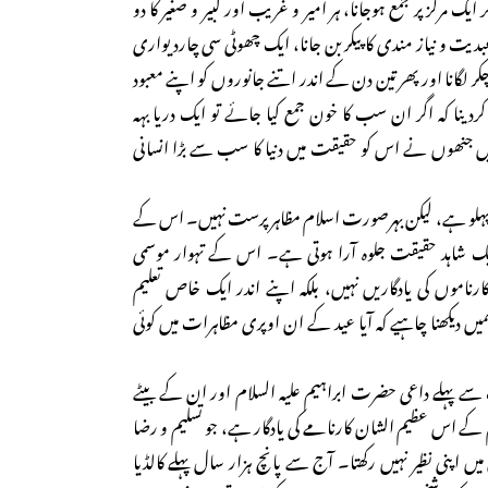
ک مرکز پر جمع ہوجانا، ہر امیر و غریب اور کبیر و صغیر کا دو
بدیت و نیاز مندی کا پیکر بن جانا، ایک چھوٹی سی چاردیواری
چکر لگانا اور پھر تین دن کے اندر اتنے جانوروں کو اپنے معبود
کردینا کہ اگر ان سب کا خون جمع کیا جائے تو ایک دریا بہہ
ں جنھوں نے اس کو حقیقت میں دنیا کا سب سے بڑا انسانی
ری پہلو ہے، لیکن بہرصورت اسلام مظاہر پرست نہیں۔ اس کے
ایک شاہد حقیقت جلوہ آرا ہوتی ہے۔ اس کے تہوار موسمی
ناموں کی یادگاریں نہیں، بلکہ اپنے اندر ایک خاص تعلیم
ں دیکھنا چاہیے کہ آیا عید کے ان اوپری مظاہرات میں کوئی
 سے پہلے داعی حضرت ابراہیم علیہ السلام اور ان کے بیٹے
کے اس عظیم الشان کارنامے کی یادگار ہے، جو تسلیم و رضا
یں اپنی نظیر نہیں رکھتا۔ آج سے پانچ ہزار سال پہلے کالڈیا