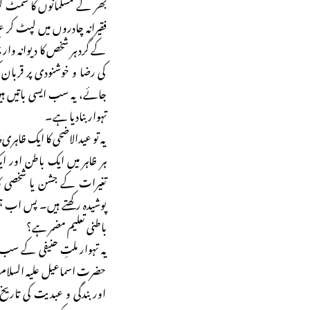
بھر کے مسلمانوں کا سمٹ کر ای
فقیرانہ چادروں میں لپٹ کر ع
کے گرد ہر شخص کا دیوانہ وار 
کی رضا و خوشنودی پر قربان 
جائے، یہ سب ایسی باتیں ہی
تہوار بنادیا ہے۔
یہ تو عیدالاضحی کا ایک ظاہ
ہر ظاہر میں ایک باطن اور 
تغیرات کے جشن یا شخصی کار
پوشیدہ رکھتے ہیں۔ پس اب ہمی
باطنی تعلیم مضمر ہے؟
یہ تہوار ملتِ حنیفی کے سب
حضرت اسماعیل علیہ السلام 
اور بندگی و عبدیت کی تاریخ م