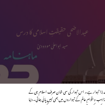
عیدالاضحی حقیقتِ اسلامی کا درس
سید ابواعلیٰ مودودیؒ
 بڑا تہوار ہے۔ اس تہوار کی سی شان صرف اسلام ہی کے
مذاہب و اقوامِ عالم کے تہواروں میں بھی نہیں پائی جاتی۔ دنیا