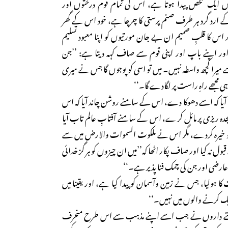
 ایک شخص پیدا ہوتا ہے، اس کی تمام قوم درختوں اور
 ارد گرد ہر طرف صنم پرستی کا چرچا ہے، خود اس کے گھر
 اس کا قلبِ صمیم ان بے جان مورتیوں کو اپنا معبود تسلیم
اور اپنے باپ اور اپنی قوم سے صاف کہہ دیتا ہے: ’’جن
 میرا کچھ واسطہ نہیں۔ میں تو اسی کو پوجوں گا جس نے میری
ی مجھے راہِ راست پر لگادے گا۔‘‘
 آیا کہ اسے دھوکا دے، اس کے سامنے روشن چاند آیا کہ اس
 سجدہ ریزی پر مائل کرے، اس کے سامنے آفتابِ عالم تاب آیا
کو خیرہ کردے، مگر اس نے ملکوت السموات والارض میں سے
ول نہ کیا اور صاف پکار اٹھا کہ’’میں ان چیزوں کو ہر گز خدائی
ن عارضی اور جن کی چمک فنا پذیر ہے۔‘‘
 ہولیا، جس نے زمین وآسمان کو پیدا کیا ہے، اور یقینا میں
ک کرنے والوں میں نہیں۔‘‘
تے داروں نے جب اسے اپنے مذہب سے اس طرح منحرف