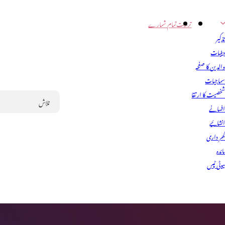
تربیت
تمام شمارے
ذکیر
ینیات
الدین کا صفحہ
ماجیات
خصیت کا ارتقا
فسانے
Search
نشائیے
ھر داری
ائدہ
یوٹی ٹپس