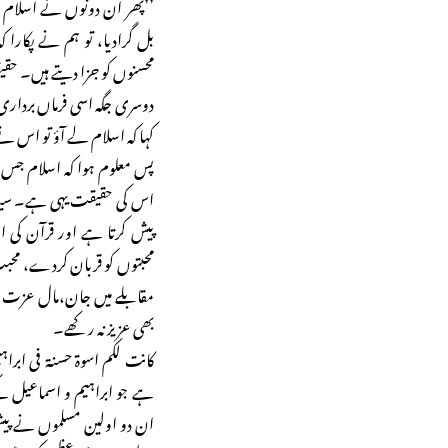
’’پھر ان دونوں نے اسلام (ف
بل گرادیا، تو ہم نے پکارا 
محسنوں کو جزا دیتے ہیں۔ حقی
دوسری جگہ اسی فرماں بردا
کہا کہ اسلام لے آؤ تو اس نے
پس معلوم ہوا کہ اسلام جس 
اس کی حقیقت یہی ہے۔ سیدنا ا
پیش کرتا ہے اور قرآن کی 
محبتوں کو قربان کردے، محبت
مقابلے میں جان،مال عزت و ا
بھی عزیز نہ رکھے۔
کانت لکم اسوۃ حسنۃ فی ابراہ
ہے جو ابراہیم و اسماعیل کے 
ان دو اولین مسلموں نے پیش 