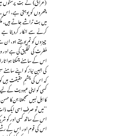
(عراق) کے بت پرستوں میں
پتھروں کو پوجتی ہے، اس کے
میں بت تراشے جاتے ہیں، مگر
کرنے سے انکار کردیتا ہے 
چیزوں کو تم پوجتے ہو، ان سے
فطرت کی تخلیق کی ہے اور وہ
اس کے سامنے چمکتا ہوا تارا
کی جبینِ نیاز کو اپنے سامنے
کہ اس کی چشمِ حقیقت بیں 
کسی کو اپنی عبودیت کے لیے قب
کا اہل نہیں سمجھتا جن کا حس
’’میں تو صرف اسی ایک ذات کا
اس کے ساتھ کسی اور کو شری
اس کی قوم اور اس کے رش