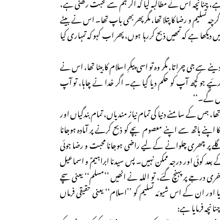
 چنانچہ اس نے مطالبہ کیا کہ اگر ہم سے محبت رکھنی ہے،
رچہ تسلیم و رضا کا پتلا تھا، مگر پھر بھی باپ تھا۔ اس نے بیٹے
دیکھا ہے کہ تمھیں ذبح کررہا ہوں، پھر اب کہو کہ تمہاری کیا
 دینے سے جی چراتا، مگر وہ تو اسی پیکرِ اسلام کا بیٹا تھا، اس نے
زرئیے جو کچھ آپ کو حکم دیا گیا ہے۔ اگر خدا نے چاہا، تو آپ
ئیں گے۔‘‘
 تھا، جس کے سامنے دنیا کی تمام نیاز مندیاں، تمام بندگیاں اور
 اپنے ہاتھ سے اپنے معصوم بچے کو ذبح کرنے پر آمادہ ہوجانا
 گلے پر چھری چلوانے کے لیے راضی ہوجانا محبت و رضا جوئی
بعد کوئی اور درجہ ممکن نہیں۔ پس سیدنا ابراہیمؑ و اسماعیل
 درجے پر پہنچ گئے، تو اللہ نے انھیں ’’مسلم‘‘ یعنی سچے
یا اور ان کے اس شیوئہ تسلیم کو ’’اسلام‘‘ یعنی حقیقی فرماں
نانچہ فرمایا ہے: