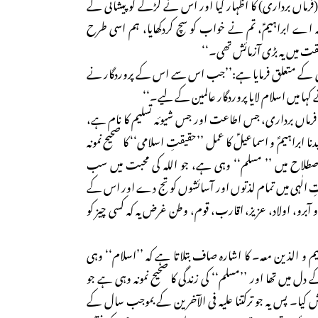
رماں برداری) کا اظہار کیا اور اس نے لڑکے کو پیشانی کے
کہ اے ابراہیمؑ، تم نے خواب کو سچ کردکھایا، ہم اسی طرح
قت میں یہ بڑی آزمائش تھی۔‘‘
ری کے متعلق فرمایا ہے:’’جب اس سے اس کے پروردگار نے
 کہا میں اسلام لایا پروردگار عالمین کے لیے۔‘‘
فرماں برداری، جس اطاعت اور جس شیوئہ تسلیم کا نام ہے،
براہیمؑ و اسماعیلؑ کا عمل ’’حقیقتِ اسلامی‘‘ کا صحیح نمونہ
اصطلاح میں ’’ مسلم‘‘ وہی ہے، جو اللہ کی محبت میں سب
ِ الٰہی میں تمام لذتوں اور آسائشوں کو تج دے اور اس کے
ٓبرو، اولاد، عزیز، اقارب، قوم، وطن غرض یہ کہ کسی چیز کو
یم و الذین معہ۔ کا اشارہ صاف بتلاتا ہے کہ ’’اسلام‘‘ وہی
دل میں تھا اور ’’مسلم‘‘ کی زندگی کا صحیح نمونہ وہی ہے جو
کیا۔ پس یہ جو ترکتنا علیہ فی الآخرین کے بموجب سال کے