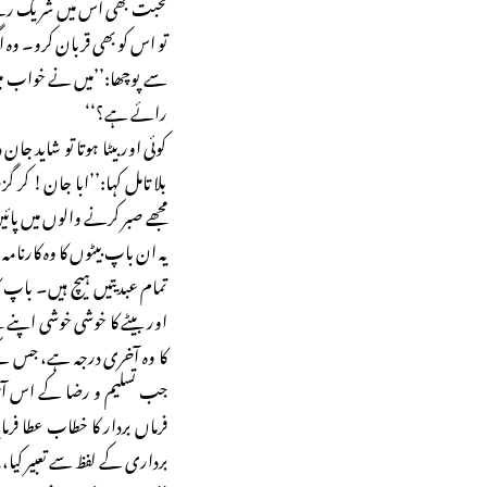
محبت بھی اس میں شریک رہے،
تو اس کو بھی قربان کرو۔ وہ اگ
سے پوچھا:’’میں نے خواب میں 
رائے ہے؟‘‘
کوئی اور بیٹا ہوتا تو شاید جان
بلا تامل کہا:’’ابا جان! کر گ
مجھے صبر کرنے والوں میں پا
یہ ان باپ بیٹوں کا وہ کارنامہ
تمام عبدیتیں ہیچ ہیں۔ باپ کا
اور بیٹے کا خوشی خوشی اپنے
کا وہ آخری درجہ ہے، جس کے 
جب تسلیم و رضا کے اس آخری
فرماں بردار کا خطاب عطا فرما
برداری کے لفظ سے تعبیر کیا، چ