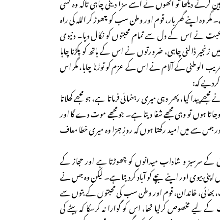
وہین کرتے دیکھا تو انھوں نے اسے سزا دینی چاہی تاکہ وہ کسی
گر وہ اپنے گھر بار، قوم اور وطن سب کو چھوڑ کر اللہ کی راہ
 محبت نے اس کے دل سے تمام محبتوں کو نکال دیا۔ دنیوی
زنجیر ڈالنی چاہی، ضرورتوں نے اس کے ہاتھ کو پکڑنا چاہا
 الوطنی کے آلام نے اس کے عزم کو توڑنا چاہا، مگر اس
کردیے کہ:
ھے پیدا کیا، پھر وہی میری رہنمائی فرماتا ہے، جو مجھے کھلاتا
وجاتا ہوں تو وہی مجھے شفا دیتا ہے۔ جو مجھے موت دے گا اور
ا اور جس سے میں امید رکھتا ہوں کہ روزِ جزا وہ میری خطا معاف
کے سرسبز و شاداب میدانوں کو چھوڑتا ہے اور حجاز کے
 اپنی بیوی اور اپنے بچے کو آباد کردیتا ہے۔ لیکن وہ جس نے
 بھائی، خاندان، قوم اور وطن سب کی محبتوں کے بتوں سے
 لیے مخصوص کرلیا تھا، اس کو گوارا نہ کرسکا کہ بیٹے کی