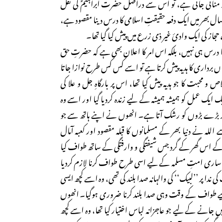
 منائی جاتی ہے، تو اس سے دراصل حضرت ابراہیمؑ کی نقل
 سال بھر میں ایک دفعہ حقیقتِ اسلامی کا درس دینا مقصود ہے،
 حجاز کی ایک وادیٔ غیر ذی زرع میں پیش کیا گیا تھا۔
ا درس ہی نہیں، بلکہ اس امر کا اعلان بھی ہے کہ حضرتِ حق
ماں برداری کا ہدیہ پیش کرتا ہے تو اسے کس کس طرح نوازا جاتا
 و محبت کا جو ہدیہ پیش کیا تھا، اس پر بارگاہِ جل و علا کی
ک ایک عمل کو ہمیشہ ہمیشہ کے لیے زندہ کردیا گیا اور اسے وہ
 پر بڑے بڑوں کو رشک آتا ہے۔ انھوں نے اپنے ہاتھ سے جو
 اللہ نے دنیا بھر کے مسلمانوں کا قبلہ مقصود اور کعبہ آمال
ٰ کے اس گھر کے گرد جس شیفتگی و وارفتگی کے ساتھ طواف کیا
 کہ ساری امتِ مسلمہ کے لیے اسی طرح طواف کرنا لازم کردیا
دا پر ’’لبیک‘‘ کی والہانہ صدا بلند کی تھی، وہ اسے کچھ ایسی
 لیے طواف کے وقت وہی صدا بلند کرنا ضروری ہوگیا۔ انھوں
 جانے کے لیے جو عاجزانہ لباس اختیار کیا تھا، وہ اسے کچھ