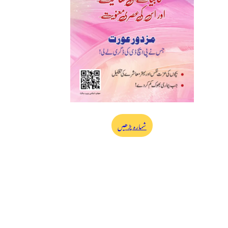
شمارہ پڑھیں