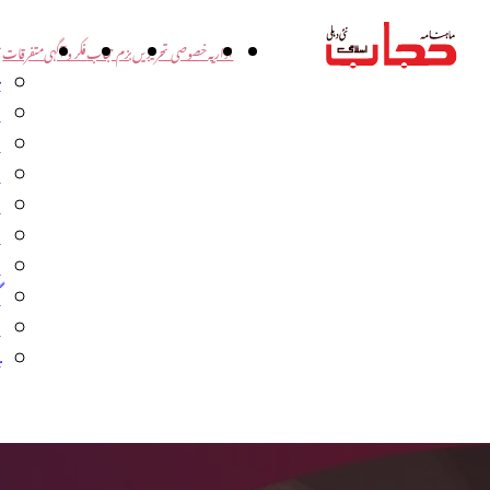
اداریہ
خصوصی تحریریں
بزم حجاب
فکر و آگہی
متفرقات
ت
د
و
س
ش
ا
ا
گ
م
ب