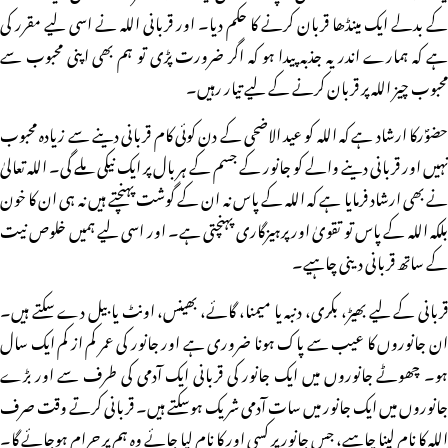
کے بدلے ایک مینڈھا قربان کرنے کا حکم دیا۔ اور قربانی اللہ نے اسی لیے مقرر کی
ہے کہ ہمارے اندر یہ جذبہ پیدا ہو کہ اگر ضرورت پڑی تو ہم بھی اپنی محبوب سے
محبوب چیز اللہ پر قربان کرنے کے لیے تیار رہیں۔
حضوؐرکا ارشاد ہے کہ اللہ کو عید الاضحی کے دن کوئی کام قربانی دینے سے زیادہ محبوب
نہیں اور قربانی دینے والے کو جانور کے جسم کے ہر بال پر ایک نیکی ملے گی۔ اللہ تعالیٰ
نے بھی ارشاد فرمایا ہے کہ اللہ کے پاس نہ ان کے گوشت پہنچتے ہیں نہ ہی ان کا خون
بلکہ اللہ کے پاس تو تقویٰ اور پرہیزگاری پہنچتی ہے۔ اور اسی لیے ہمیں خلوص نیت
کے ساتھ قربانی دینی چاہیے۔
قربانی کے لیے بھیڑ، بکری، دنبہ یا میمنا، گائے، بھینس، اونٹ یا بیل دے سکتے ہیں۔
ان جانوروں کا عیب سے پاک ہونا ضروری ہے اور جانور کی عمر کم از کم ایک سال
ہو۔ چھوٹے جانوروں میں ایک جانور کی قربانی ایک آدمی کی طرف سے اور بڑے
جانوروں میں ایک جانور میں سات آدمی شریک ہوسکتے ہیں۔ قربانی کرتے وقت صرف
اللہ کا نام لینا چاہیے، جس جانور پر کسی اور کا نام لیا جائے وہ ہم پر حرام ہوجائے گا۔