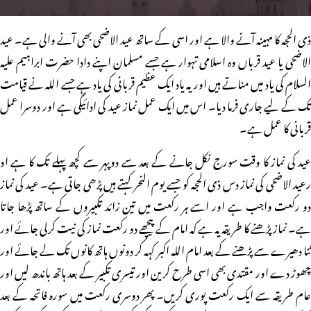
ذی الحجہ کا مہینہ آنے والا ہے اور اسی کے ساتھ عید الاضحی بھی آنے والی ہے۔ عید
الاضحی یا عید قرباں وہ اسلامی تہوار ہے جسے مسلمان اپنے دادا حضرت ابراہیم علیہ
السلام کی یاد میں مناتے ہیں اور یہ یاد ایک عظیم قربانی کی یاد ہے جسے اللہ نے قیامت
تک کے لیے جاری فرما دیا۔ اس میں ایک عمل نماز عید کی ادائیگی ہے اور دوسرا عمل
قربانی کا عمل ہے۔
عید کی نماز کا وقت سورج نکل جانے کے بعد سے دوپہر سے کچھ پہلے تک کا ہے او
رعید الاضحی کی نماز دس ذی الحجہ کو جسے یوم النحر کہتے ہیں پڑھی جاتی ہے۔ عید کی نماز
دو رکعت واجب ہے اور اسے ہر رکعت میں تین زائد تکبیروں کے ساتھ پڑھا جاتا
ہے۔ نماز پڑھنے کا طریقہ یہ ہے کہ امام کے پیچھے دو رکعت نماز کی نیت کرلی جائے اور
ثنا دھیرے سے پڑھنے کے بعد امام اللہ اکبر کہہ کر دونوں ہاتھ کانوں تک لے جائے اور
چھوڑ دے اور مقتدی بھی اسی طرح کرین اور تیسری تکبیر کے بعد ہاتھ باندھ لیں اور
عام طریقہ سے ایک رکعت پوری کریں۔ پھر دوسری رکعت میں سورہ فاتحہ کے بعد