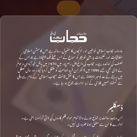
تعاون کیجیے
ماہ نامہ حجاب اسلامی خواتین اور لڑکیوں کا مقبول رسالہ ہے جس کا مشن اسلامی
اخلاقیات اور تعلیمات پر مبنی لٹریچر کو سماج کے اس طبقے تک پہنچانا ہے جو اس کے
نصف کی نمائندہ ہے۔ حجاب کی داغ بیل رام پور میں 1970 میں مائل خیرآبادی مرحومؒ
نے ڈالی تھی، جسے 1996 میں ڈاکٹر ابن فرید صاحبؒ کو منتقل کردیا گیا۔ دو سال تعطل
میں رہنے کے بعد نومبر 2003 سے اس کا نقشِ ثالث ‘حجاب اسلامی’ کے نام سے دہلی
سے شمشاد حسین فلاحی کے زیرِ ادارت شائع ہو رہا ہے۔
ڈسکلیمر
اس ویب سائٹ پر شائع ہونے والا تمام مواد قلم کاروں کی ذاتی آراء پر مبنی ہے۔
ادارے کا ان سے متفق ہونا ضروری نہیں۔
افسانوی ادب میں پیش کردہ واقعات و شخصیات کی اصل زندگی سے مماثلت محض اتفاقی