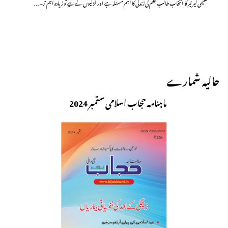
تعلیمی کیرئیر کا انتخاب طالب علم کی زندگی کا اہم مسئلہ ہے اور لڑکیوں کے لیے تو زیادہ اہم تر۔…
حالیہ شمارے
ماہنامہ حجاب اسلامی ستمبر 2024