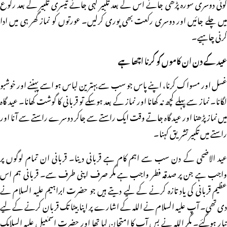
کوئی دوسری سورہ پڑھی جائے اس کے بعد تکبیر کہی جائے تیسری تکبیر کے بعد رکوع
میں چلے جائیں اور دوسری رکعت بھی پوری کرلیں۔ عورتوں کو نماز گھر ہی میں ادا
کرنی چاہیے۔
عید کے دن ان کاموں کو کرنا اچھا ہے
غسل اور مسواک کرنا، اپنے پاس جو سب سے بہترین لباس ہو اسے پہننے اور خوشبو
لگانا۔ نماز سے پہلے کچھ نہ کھانا اور نماز کے بعد ہوسکے تو قربانی کا گوشت کھانا۔ عید گاہ
میں نماز پڑھنا اور عید گاہ جاتے وقت ایک راستے سے جاکر دوسرے راستے سے آنا اور
راستے میں تکبیر تشریق کہنا۔
عید الاضحی کے دن سب سے اہم کام ہے قربانی دینا۔ قربانی ان تمام لوگوں پر
واجب ہے جن پر صدقہ فطر واجب ہے مگر صرف اپنی طرف سے۔ قربانی ہم اس
عظیم قربانی کی یاد تازہ کرنے کے لیے دیتے ہیں جو حضرت ابراہیم علیہ السلام نے
دی تھی۔ آپ علیہ السلام نے اللہ کے اشارے پر اپنا بیٹا تک قربان کرنے کے لیے
تیار ہوگئے۔ مگر اللہ نے بس آپ کا امتحان لیا تھا اور حضرت اسمٰعیل علیہ السلامک