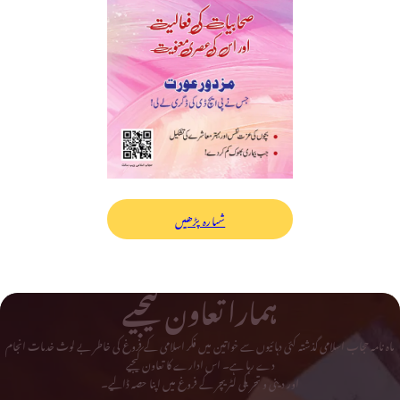
شمارہ پڑھیں
ہمارا تعاون کیجیے
ماہ نامہ حجاب اسلامی گذشتہ کئی دہائیوں سے خواتین میں فکر اسلامی کے فروغ کی خاطر بے لوث خدمات انجام
دے رہا ہے۔ اس ادارے کا تعاون کیجیے
اور دینی و تحریکی لٹریچر کے فروغ میں اپنا حصہ ڈالیے۔