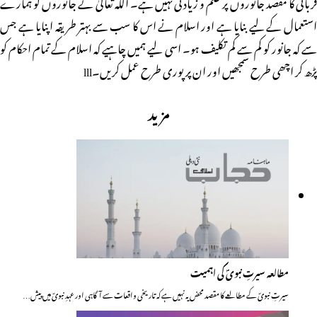
قربانی کا مقصد جانوروں پر ظلم و زیادتی نہیں ہے۔ اللہ تعالیٰ نے جانوروں کو ہمارے
استعمال کے لیے بنایا ہے اور اسلام نے اس کا سب سے بہتر طریقہ اپنایا ہے جس
سے کہ جانور کو کم سے کم تکلیف ہو۔ اسی لیے ہمیں چاہیے کہ اسلام کے تمام احکام کو
پڑھ کر اچھی طرح سمجھیں اور ان پر پوری طرح عمل کریں۔lll
مزید
مطالعہ سیرتِ نبویؐ کی اہمیت
سیرتِ نبویؐ کے مطالعے کا مقصد محض یہ نہیں ہے کہ تاریخی واقعات سے آگاہی اور عہدِ نبویؐ میں پیش…