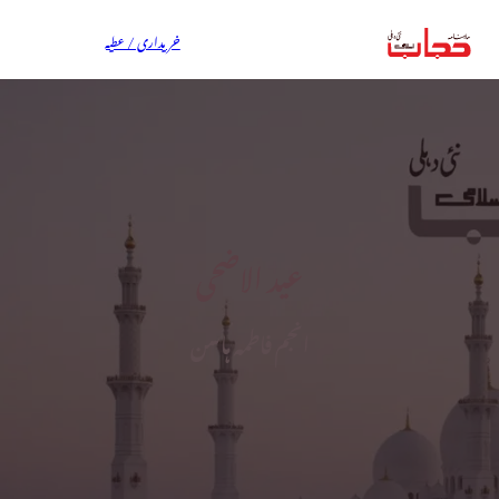
خریداری / عطیہ
عید الاضحی
انجم فاطمہ ہاسن