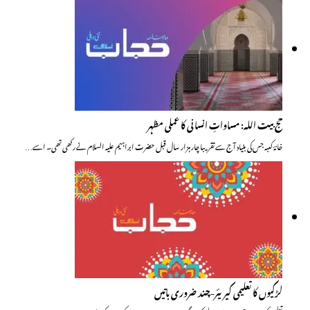
حج بیت اللہ: مساواتِ انسانی کا عملی مظہر
خانۂ کعبہ جس کی بنیاد آج سے تقریبا چار ہزار سال قبل حضرت ابراہیم علیہ السلام نے رکھی تھی۔ اسے…
لڑکیوں کا تعلیمی کیریئر-چند ضروری باتیں