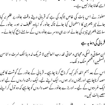
اسے کھانا جائز نہیں ہے۔
حضورؐ نے اس بات کی خاص تاکید کی ہے کہ قربانی دیتے وقت جانور پر ظلم نہ کیا
جائے تیز چھری کا استعمال کیا جائے تاکہ جانور کو زیادہ تکلیف نہ ہو۔ جانور کے
سامنے چھری تیز نہ کی جائے او رنہ ہی دوسرے جانوروں کے سامنے ذبح کیا جائے۔
قربانی کی دعا یہ ہے
ان صلاتی و نسکی و محیای و مماتی للہ رب العالمین لا شریک لہ و بذالک امرت و انا من
المسلمین اللھم منک و لک۔
اس کے بعد بسم اللہ اکبر کہہ کر ذبح کرنا چاہیے۔ قربانی کے جانور کے گوشت کا تین
حصہ کرناچاہیے اور تینوں برابر ہوں۔ ایک اپنے لیے، ایک رشتہ داروں کے لیے اور
ایک غریبوں کے لیے۔ اور بڑے جانور کے حصہ داروں کو چاہیے کہ وہ تول کر اپنے
حصے بانٹ لیں۔