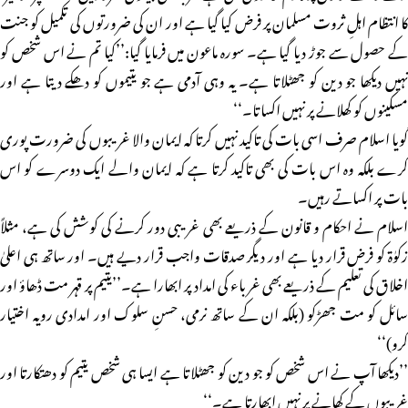
کا انتظام اہلِ ثروت مسلمان پر فرض کیا گیا ہے اور ان کی ضرورتوں کی تکمیل کو جنت
کے حصول سے جوڑ دیا گیا ہے۔ سورہ ماعون میں فرمایا گیا:’’کیا تم نے اس شخص کو
نہیں دیکھا جو دین کو جھٹلاتا ہے۔ یہ وہی آدمی ہے جو یتیموں کو دھکے دیتا ہے اور
مسکینوں کو کھلانے پر نہیں اکساتا۔‘‘
گویا اسلام صرف اسی بات کی تاکید نہیں کرتا کہ ایمان والا غریبوں کی ضرورت پوری
کرے بلکہ وہ اس بات کی بھی تاکید کرتا ہے کہ ایمان والے ایک دوسرے کو اس
بات پر اکساتے رہیں۔
اسلام نے احکام و قانون کے ذریعے بھی غریبی دور کرنے کی کوشش کی ہے، مثلاً
زکوٰۃ کو فرض قرار دیا ہے اور دیگر صدقات واجب قرار دیے ہیں۔ اور ساتھ ہی اعلیٰ
اخلاق کی تعلیم کے ذریعے بھی غرباء کی امداد پر ابھارا ہے۔’’یتیم پر قہر مت ڈھاؤ اور
سائل کو مت جھڑکو (بلکہ ان کے ساتھ نرمی، حسنِ سلوک اور امدادی رویہ اختیار
کرو)‘‘
’’دیکھا آپ نے اس شخص کو جو دین کو جھٹلاتا ہے ایسا ہی شخص یتیم کو دھتکارتا اور
غریبوں کے کھانے پر نہیں ابھارتا ہے۔‘‘