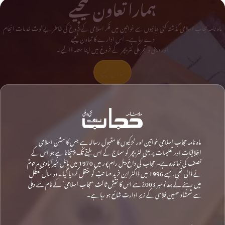
ہمارا تعاون کیجیے
ماہ نامہ حجاب اسلامی گذشتہ کئی دہائیوں سے خواتین میں فکر اسلامی کے فروغ کی خاطر بے لوث خدمات انجام
دے رہا ہے۔ اس ادارے کا تعاون کیجیے
اور دینی و تحریکی لٹریچر کے فروغ میں اپنا حصہ ڈالیے۔
تعاون کیجیے
ماہ نامہ حجاب اسلامی خواتین اور لڑکیوں کا مقبول رسالہ ہے جس کا مشن اسلامی
اخلاقیات اور تعلیمات پر مبنی لٹریچر کو سماج کے اس طبقے تک پہنچانا ہے جو اس کے
نصف کی نمائندہ ہے۔ حجاب کی داغ بیل رام پور میں 1970 میں مائل خیرآبادی مرحومؒ
نے ڈالی تھی، جسے 1996 میں ڈاکٹر ابن فرید صاحبؒ کو منتقل کردیا گیا۔ دو سال تعطل
میں رہنے کے بعد نومبر 2003 سے اس کا نقشِ ثالث ‘حجاب اسلامی’ کے نام سے دہلی
سے شمشاد حسین فلاحی کے زیرِ ادارت شائع ہو رہا ہے۔