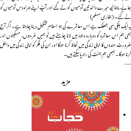
جائے، چنانچہ میرے والد تین آدمیوں کو لے گئے اور آپؐ اپنے ہمراہ دس آدمیوں کو
لے گئے۔ (بخاری مسلم)
یہ ایک ہلکی سی جھلک ہے اس معاشرے کی جو اسلام تشکیل دینا چاہتا ہے۔ اگر آج
بھی ہم اس معاشرہ کو دوبارہ وجود میں لانا چاہتے ہیں تو ہمیں غریبوں، مسکینوں اور
ضرورت مندوں کا اپنی زندگی میں لحاظ کرنا ہوگا اور ان کی فکر کو اپنی زندگی میں داخل
کرنا ہوگا۔ جبھی ہم جنت کی راہ پاسکتے ہیں۔
——
مزید