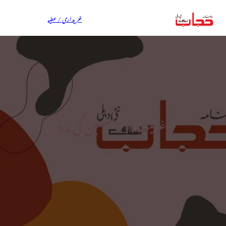
خریداری / عطیہ
غریب اور مسکین کی مدد
شمامہ نکہت، آکولہ