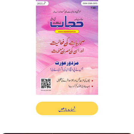
شمارہ پڑھیں