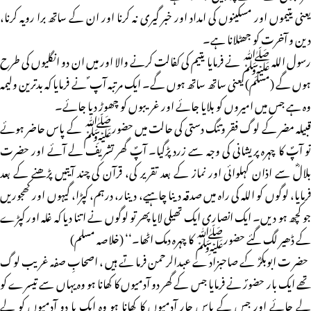
یعنی یتیموں اور مسکینوں کی امداد اور خبر گیری نہ کرنا اور ان کے ساتھ برا رویہ کرنا،
دین و آخرت کو جھٹلانا ہے۔
رسول اللہ ﷺ نے فرمایا یتیم کی کفالت کرنے والا اور میں ان دو انگلیوں کی طرح
ہوں گے (مسلم) یعنی ساتھ ساتھ ہوں گے۔ ایک مرتبہ آپ ؐ نے فرمایا کہ بدترین ولیمہ
وہ ہے جس میں امیروں کو بلایا جائے اور غریبوں کو چھوڑ دیا جائے۔
قبیلہ مضر کے لوگ فقر وتنگ دستی کی حالت میں حضورﷺ کے پاس حاضر ہوئے
تو آپؐ کا چہرہ پریشانی کی وجہ سے زرد پڑگیا۔ آپؐ گھر تشریف لے آئے اور حضرت
بلالؓ سے اذان کہلوائی اور نماز کے بعد تقریر کی، قرآن کی چند آیتیں پڑھنے کے بعد
فرمایا، لوگوں کو اللہ کی راہ میں صدقہ دینا چاہیے، دینار، درہم، کپڑا، گیہوں اور کھجوریں
جو کچھ ہو دیں۔ ایک انصاری ایک تھیلی لایا پھر تو لوگوں نے اتنا دیا کہ غلہ اور کپڑے
کے ڈھیر لگ گئے حضورﷺ کا چہرہ دمک اٹھا۔‘‘ (خلاصہ مسلم)
حضرت ابوبکرؓ کے صاحبزادے عبدالرحمن فرماتے ہیں، اصحابِ صفہ غریب لوگ
تھے ایک بار حضورؐ نے فرمایا جس کے گھر دو آدمیوں کا کھانا ہو وہ یہاں سے تیسرے کو
لے جائے اور جس کے پاس چار آدمیوں کا کھانا ہو وہ ایک یا دو آدمیوں کو لے