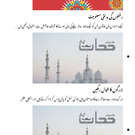
رشتوں کی بدلتی معنویت
ایک حساس دل خاتون جن کو ایک چھ سالہ بچے کی نانی ہونے کا شرف حاصل ہے، انتہائی دکھی دل…
بزرگوں کا خیال رکھیں
بزرگ ہمارے معاشرے کا وہ ستون ہیں جو نئی نسل کو پال پوس کر بڑا کرتے ہیں اور انھیں علم…