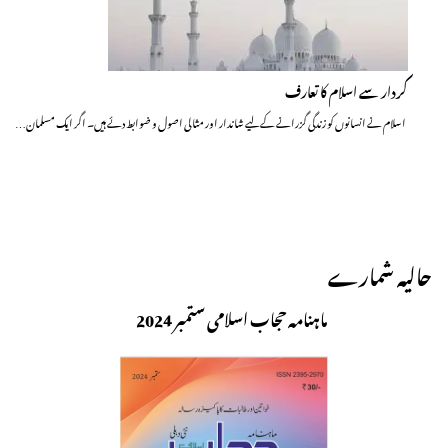
کردار سے اسلام کا تعارف
اسلام نے انسانوں کو زندگی گزرانے کے لیے شاندار اور مثالی اصول و ضوابط دئے ہیں۔ اگر ایک مسلمان…
حالیہ شمارے
ماہنامہ حجاب اسلامی ستمبر 2024