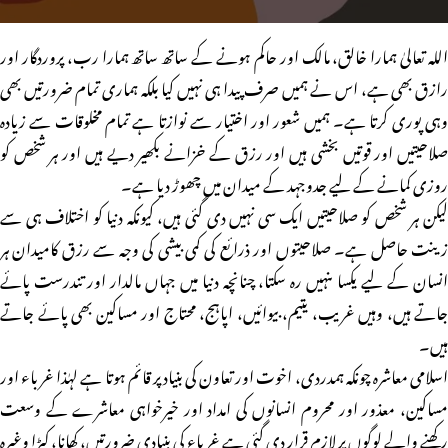
اللہ تعالیٰ ہمارا خالق، مالک اور حاکم ہونے کے ساتھ ساتھ ہمارا رب، پروردگار اور
رازق بھی ہے، اس نے ہمیں صرف پیدا ہی نہیں کیا بلکہ ہماری تمام ضرورتیں بھی
وہی پوری کرتا ہے۔ ہمیں شعور اور اختیار سے نوازتا ہے تمام مخلوقات سے زیادہ
صلاحیتیں اور قوتیں بخشی ہیں اور رزق کے خزانے بکھیر دیے ہیں اور ہر شخص کو
روزی کمانے کے لیے جدوجہد کے میدان میں چھوڑ دیا ہے۔
لیکن ہر شخص کو صلاحیتیں ایک سی نہیں دی گئی ہیں، کیونکہ دنیا کو اختلاف ہی سے
زینت حاصل ہے۔ صلاحیتوں اور ذرائع کی کمی بیشی کی وجہ سے رزق کامیدان ہر
انسان کے لیے یکسا ںنہیں رہ سکتا، چنانچہ دنیا میں جہاں مالدار اور تندرست پائے
جاتے ہیں، وہیں غریب، یتیم، بیوائیں، اپاہج، محتاج اور مساکین بھی پائے جاتے
ہیں۔
اسلامی معاشرہ چونکہ ہمدردی، اخوت اور تعاون کی بنیاد پر قائم ہوتا ہے لہٰذا غرباء اور
مساکین، معذور اور محروم انسانوں کی امداد اور خیرخواہی معاشرے کے وسعت
رکھنے والے لوگوں پر لازم قرار دی گئی ہے غرباء کی بنیادی ضرورتیں، کھانا، کپڑا وغیرہ