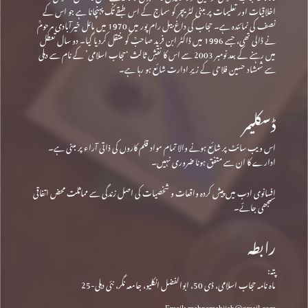
اخلاقیات اور تعلیمات پر مبنی لٹریچر کو سماج کے اس طبقے تک پہنچانا ہے جو اس کے
نصف کی نمائندہ ہے۔ حجاب کی داغ بیل رام پور میں 1970 میں مائل خیرآبادی مرحومؒ
نے ڈالی تھی، جسے 1996 میں ڈاکٹر ابن فرید صاحبؒ کو منتقل کردیا گیا۔ دو سال تعطل
میں رہنے کے بعد نومبر 2003 سے اس کا نقشِ ثالث ‘حجاب اسلامی’ کے نام سے دہلی
سے شمشاد حسین فلاحی کے زیرِ ادارت شائع ہو رہا ہے۔
ڈسکلیمر
اس ویب سائٹ پر شائع ہونے والا تمام مواد قلم کاروں کی ذاتی آراء پر مبنی ہے۔
ادارے کا ان سے متفق ہونا ضروری نہیں۔
افسانوی ادب میں پیش کردہ واقعات و شخصیات کی اصل زندگی سے مماثلت محض اتفاقی
سمجھی جائے۔
رابطہ
پتہ:
ماہ نامہ حجاب اسلامی، ڈی 50، ابوالفضل انکلیو، جامعہ نگر، نئی دہلی-25
Email: mahnamahijab@gmail.com