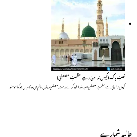
نعتِ پاک (کیوں نہ اولیٰ رہے عظمتِ مصطفیٰ)
کیوں نہ اولیٰ رہے عظمتِ مصطفیٰ جب خدا خود کرے مدحت ِ مصطفیٰ دونوں عالم میں وہ کامراں ہوگیا مومنو…
حالیہ شمارے