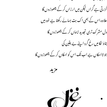
گزرتی ہے گراں لیکن میں ارزاں کر کے چھوڑوں گا
علاوہ اس کے بھی اک بت بسائے رکھتا ہے خود میں
دل مشرک تری تجدید ایماں کر کے چھوڑوں گا
بتاؤ لگا میں رخ گرد اپنے بے یقین کی
جو لاامکاں ہے اب تک اس کو امکاں کر کے چھوڑوں گا
مزید