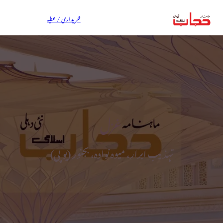
خریداری / عطیہ
غزل
تہذیب ابرار، میوہ نوادہ، بجنور (یوپی)