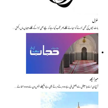
غزل
بات بچوں کی تھی لڑنے کو سیانے نکلے پھر عجب کیا ہے کہ بچے بھی لڑاکے نکلے دھیان ماں رکھتی…
میرا بچہ
آج ہی اسے ہاسپٹل سے چھٹی ملی ہے وہ مرتے مرتے بچی ہے پچھلے انیس دن سے وہ دوا خانے…