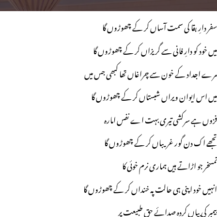
سفر دارِ بقا کی سمت آساں کر کے چھوڑوں گا
میں خود کو دارِ فانی سے گریزاں کر کے چھوڑوں گا
مرے اجداد کے خون سے چراغاں تھا کبھی جس میں
میں اس ایوان ویراں شبستاں کر کے چھوڑوں گا
فزوں ہے سرکشی تیری بہت اے نفس امارہ
تجھے اک دن گور غریباں کر کے چھوڑوں گا
تمسخر جو اڑاتے ہیں ہماری نرم خوئی کا
انہیں خود اپنی ہی حالت پہ خنداں کر کے چھوڑوں گا
پیمبر کی بیاں کردہ صدائے حق طبیعت پر