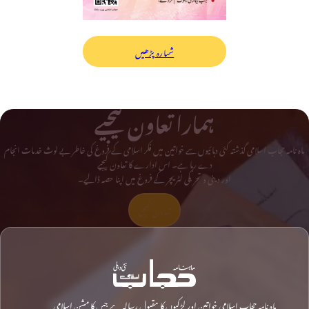
شمارہ پڑھیں
ہمارا تعاون کیجیے
ماہ نامہ حجاب اسلامی گذشتہ کئی دہائیوں سے خواتین میں فکر اسلامی کے فروغ کی خاطر بے لوث خدمات انجام
دے رہا ہے۔ اس ادارے کا تعاون کیجیے
اور دینی و تحریکی لٹریچر کے فروغ میں اپنا حصہ ڈالیے۔
تعاون کیجیے
ماہ نامہ حجاب اسلامی خواتین اور لڑکیوں کا مقبول رسالہ ہے جس کا مشن اسلامی