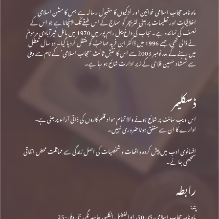
ماہ نامہ حجاب اسلامی خواتین اور لڑکیوں کا مقبول رسالہ ہے جس کا مشن اسلامی
اخلاقیات اور تعلیمات پر مبنی لٹریچر کو سماج کے اس طبقے تک پہنچانا ہے جو اس کے
نصف کی نمائندہ ہے۔ حجاب کی داغ بیل رام پور میں 1970 میں مائل خیرآبادی مرحومؒ
نے ڈالی تھی، جسے 1996 میں ڈاکٹر ابن فرید صاحبؒ کو منتقل کردیا گیا۔ دو سال تعطل
میں رہنے کے بعد نومبر 2003 سے اس کا نقشِ ثالث ‘حجاب اسلامی’ کے نام سے دہلی
سے شمشاد حسین فلاحی کے زیرِ ادارت شائع ہو رہا ہے۔
ڈسکلیمر
اس ویب سائٹ پر شائع ہونے والا تمام مواد قلم کاروں کی ذاتی آراء پر مبنی ہے۔
ادارے کا ان سے متفق ہونا ضروری نہیں۔
افسانوی ادب میں پیش کردہ واقعات و شخصیات کی اصل زندگی سے مماثلت محض اتفاقی
سمجھی جائے۔
رابطہ
پتہ:
ماہ نامہ حجاب اسلامی، ڈی 50، ابوالفضل انکلیو، جامعہ نگر، نئی دہلی-25