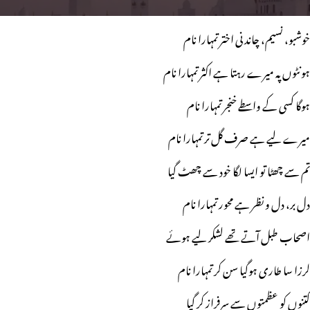
خوشبو، نسیم، چاندنی اختر تمہارا نام
ہونٹوں پہ میرے رہتا ہے اکثر تمہارا نام
ہوگا کسی کے واسطے خنجر تمہارا نام
میرے لیے ہے صرف گل تر تمہارا نام
تم سے چھٹا تو ایسا لگا خود سے چھٹ گیا
دل بر، دل و نظر ہے محور تمہارا نام
اصحاب طبل آتے تھے لشکر لیے ہوئے
لرزا سا طاری ہوگیا سن کر تمہارا نام
کتنوں کو عظمتوں سے سرفراز کر گیا