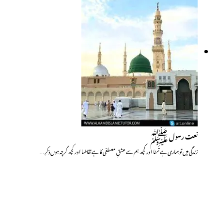
نعت رسول ﷺ
زندگی میں تو ہماری ہے تمنا اور کچھ ہم سے عشقِ مصطفی کا ہے تقاضا اور کچھ گرچہ ہوں ذکرِ…