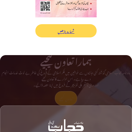
شمارہ پڑھیں
ہمارا تعاون کیجیے
ماہ نامہ حجاب اسلامی گذشتہ کئی دہائیوں سے خواتین میں فکر اسلامی کے فروغ کی خاطر بے لوث خدمات انجام
دے رہا ہے۔ اس ادارے کا تعاون کیجیے
اور دینی و تحریکی لٹریچر کے فروغ میں اپنا حصہ ڈالیے۔
تعاون کیجیے