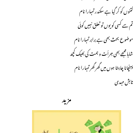
کتنوں کو کر گیا ہے سکندر تمہارا نام
تم سے کسی کو یوں تو تعلق نہیں کوئی
موضوع بحث بھی ہے برابر تمہارا نام
شاہا مجھے بھی جرأت و ہمت کی بھیک کچھ
پہنچانا چاہتا ہوں میں گھر گھر تمہارا نام
تابش مہدی
مزید