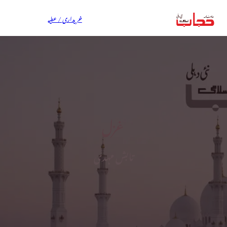
خریداری / عطیہ
غزل
تابش مہدی