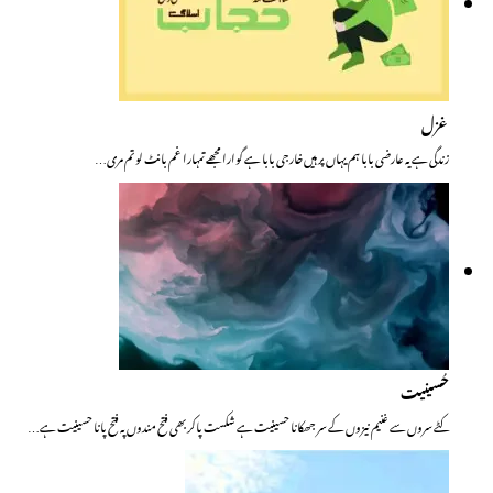
غزل
زندگی ہے یہ عارضی بابا ہم یہاں پر ہیں خارجی بابا ہے گوارا مجھے تمہارا غم بانٹ لو تم مری…
حُسینیت
کٹے سروں سے غنیم نیزوں کے سر جھکانا حسینیت ہے شکست پاکر بھی فتح مندوں پہ فتح پانا حسینیت ہے…