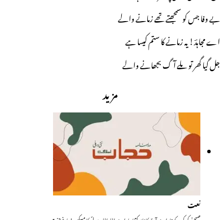
بے وفا جس کو سمجھتے تھے زمانے والے
اے مجاہدؔ! یہ زمانے کا ستم کیسا ہے
جل گیا گھر تو ملے آگ بجھانے والے
مزید
نعت
صبحِ نو کر کرن کہ تارا ہے آپؐ کا نام کتنا پیارا ہے اللہ اللہ رسولؐ کا مسکین! باغِ جنت…