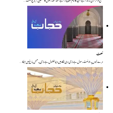
نعت
مرے لبوں پہ جو نعت رسول ہے بزمی مری نگاہ میں دنیا فضول ہے بزمی یہ صحن باغ میں مہکا…