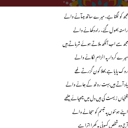
مجھ کو لگتا ہے، میرے ساتھ میںآنے والے
راستہ بھول گئے، راہ دکھانے والے
مجھ سے اب آنکھ ملاتے ہوئے شرماتے ہیں
میرے کردار پہ الزام لگانے والے
روک پایا ہے بھلا کون گزرتے لمحے
یاد آتے ہیں بہت روٹھ کے جانے والے
تلخیاں زیست کی ہیں دل میں چھپائے بیٹھے
اپنے ہونٹوں پہ تبسم کو سجانے والے
آج وہ شخص کسوٹی پہ کھرا اترا ہے