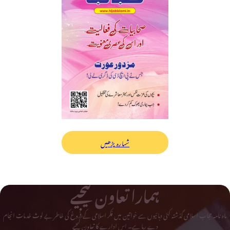
شمارہ پڑھیں
ہمارا تعاون کیجیے
ماہ نامہ حجاب اسلامی گذشتہ کئی دہائیوں سے خواتین میں فکر اسلامی کے فروغ کی خاطر بے لوث خدمات انجام
دے رہا ہے۔ اس ادارے کا تعاون کیجیے