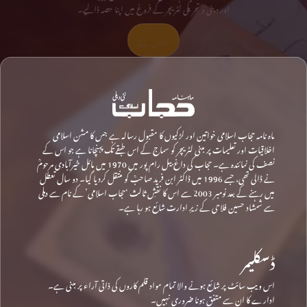
اور دینی و تحریکی لٹریچر کے فروغ میں اپنا حصہ ڈالیے۔
تعاون کیجیے
ماہ نامہ حجاب اسلامی خواتین اور لڑکیوں کا مقبول رسالہ ہے جس کا مشن اسلامی
اخلاقیات اور تعلیمات پر مبنی لٹریچر کو سماج کے اس طبقے تک پہنچانا ہے جو اس کے
نصف کی نمائندہ ہے۔ حجاب کی داغ بیل رام پور میں 1970 میں مائل خیرآبادی مرحومؒ
نے ڈالی تھی، جسے 1996 میں ڈاکٹر ابن فرید صاحبؒ کو منتقل کردیا گیا۔ دو سال تعطل
میں رہنے کے بعد نومبر 2003 سے اس کا نقشِ ثالث ‘حجاب اسلامی’ کے نام سے دہلی
سے شمشاد حسین فلاحی کے زیرِ ادارت شائع ہو رہا ہے۔
ڈسکلیمر
اس ویب سائٹ پر شائع ہونے والا تمام مواد قلم کاروں کی ذاتی آراء پر مبنی ہے۔
ادارے کا ان سے متفق ہونا ضروری نہیں۔