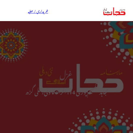
خریداری / عطیہ
غزل
مجاہدؔ لکھیم پوری 14، اقراء کالونی، علی گڑھ