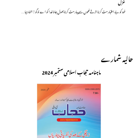
غزل
خود کو بے اعتبار مت کرنا اڑتے لمحوں سے پیار مت کرنا بھول جاؤ خدا کو اے لوگو! اتنا دنیا…
حالیہ شمارے
ماہنامہ حجاب اسلامی ستمبر 2024