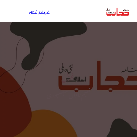
خریداری / عطیہ
غزل
نعیم ناداں سہسپوری