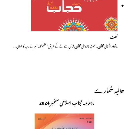
نعت
پرتوِ ذوالجلال آقاؐ ہیں رحمتِ لا زوال آقاؐ ہیں فرش سے لے کے عرشِ اعظم تک میرے رب کا جمال…
حالیہ شمارے
ماہنامہ حجاب اسلامی ستمبر 2024