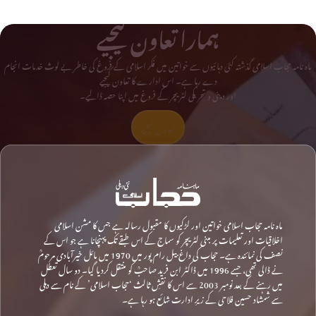
ہمارا تعاون کیجیے
ماہ نامہ حجاب اسلامی گذشتہ کئی دہائیوں سے خواتین میں فکر اسلامی کے فروغ کی خاطر بے لوث خدمات انجام
دے رہا ہے۔ اس ادارے کا تعاون کیجیے
اور دینی و تحریکی لٹریچر کے فروغ میں اپنا حصہ ڈالیے۔
تعاون کیجیے
ماہ نامہ حجاب اسلامی خواتین اور لڑکیوں کا مقبول رسالہ ہے جس کا مشن اسلامی
اخلاقیات اور تعلیمات پر مبنی لٹریچر کو سماج کے اس طبقے تک پہنچانا ہے جو اس کے
نصف کی نمائندہ ہے۔ حجاب کی داغ بیل رام پور میں 1970 میں مائل خیرآبادی مرحومؒ
نے ڈالی تھی، جسے 1996 میں ڈاکٹر ابن فرید صاحبؒ کو منتقل کردیا گیا۔ دو سال تعطل
میں رہنے کے بعد نومبر 2003 سے اس کا نقشِ ثالث ‘حجاب اسلامی’ کے نام سے دہلی
سے شمشاد حسین فلاحی کے زیرِ ادارت شائع ہو رہا ہے۔