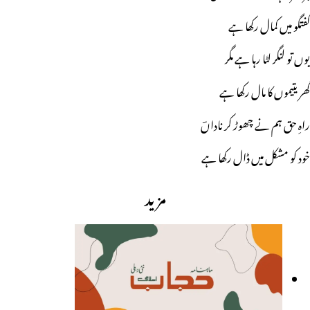
گفتگو میں کمال رکھا ہے
یوں تو لنگر لٹا رہا ہے مگر
گھر یتیموں کا مال رکھا ہے
راہِ حق ہم نے چھوڑ کر ناداںؔ
خود کو مشکل میں ڈال رکھا ہے
مزید