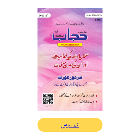
شمارہ پڑھیں