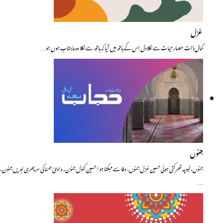
غزل
کمال ذات حصار حیات سے نکلا دل اس کے ہاتھ میں آیا کہ ہاتھ سے نکلا وہ ماہتاب ہوں جو…
جنوں
جنوں،لبوںپہ تھرکتی ہوئی حسین غزل جنوں، وفا سے مہکتا ہوا حسین کنول جنون، وادئ جمنا کی سر پھری لہریں جنون،
…