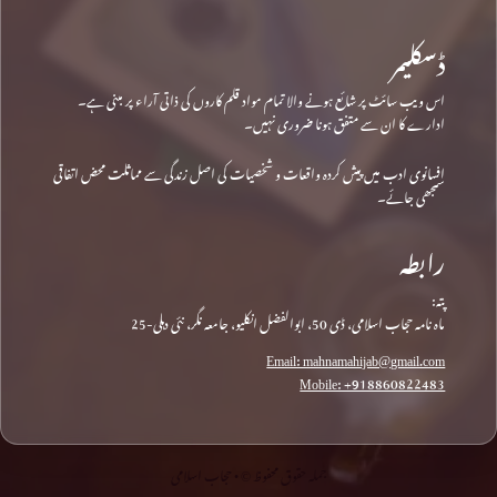
ڈسکلیمر
اس ویب سائٹ پر شائع ہونے والا تمام مواد قلم کاروں کی ذاتی آراء پر مبنی ہے۔
ادارے کا ان سے متفق ہونا ضروری نہیں۔
افسانوی ادب میں پیش کردہ واقعات و شخصیات کی اصل زندگی سے مماثلت محض اتفاقی
سمجھی جائے۔
رابطہ
پتہ:
ماہ نامہ حجاب اسلامی، ڈی 50، ابوالفضل انکلیو، جامعہ نگر، نئی دہلی-25
Email: mahnamahijab@gmail.com
Mobile: +918860822483
جملہ حقوق محفوظ © • حجاب اسلامی