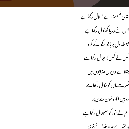
کیسی قسمت ہے! لال رکھا ہے
اس نے دریا کھنگال رکھا ہے
فیصلہ دل پر ہاتھ رکھ کے کرو
کس نے کس کا خیال رکھا ہے
مبتلا ہے وہ یوں عذابوں میں
گھر سے ماں کو نکال رکھا ہے
وہ ہیں آمادہ خون ریزی پر
ہم نے خود کو سنبھال رکھا ہے
ہر بشر ہے فدا، خدا نے تری