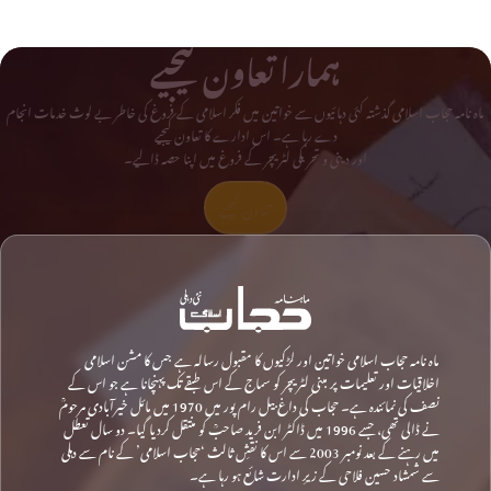
ہمارا تعاون کیجیے
ماہ نامہ حجاب اسلامی گذشتہ کئی دہائیوں سے خواتین میں فکر اسلامی کے فروغ کی خاطر بے لوث خدمات انجام
دے رہا ہے۔ اس ادارے کا تعاون کیجیے
اور دینی و تحریکی لٹریچر کے فروغ میں اپنا حصہ ڈالیے۔
تعاون کیجیے
ماہ نامہ حجاب اسلامی خواتین اور لڑکیوں کا مقبول رسالہ ہے جس کا مشن اسلامی
اخلاقیات اور تعلیمات پر مبنی لٹریچر کو سماج کے اس طبقے تک پہنچانا ہے جو اس کے
نصف کی نمائندہ ہے۔ حجاب کی داغ بیل رام پور میں 1970 میں مائل خیرآبادی مرحومؒ
نے ڈالی تھی، جسے 1996 میں ڈاکٹر ابن فرید صاحبؒ کو منتقل کردیا گیا۔ دو سال تعطل
میں رہنے کے بعد نومبر 2003 سے اس کا نقشِ ثالث ‘حجاب اسلامی’ کے نام سے دہلی
سے شمشاد حسین فلاحی کے زیرِ ادارت شائع ہو رہا ہے۔