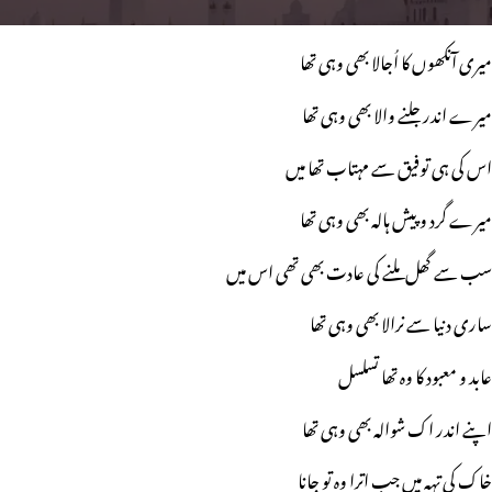
میری آنکھوں کا اُجالا بھی وہی تھا
میرے اندر جلنے والا بھی وہی تھا
اس کی ہی توفیق سے مہتاب تھا میں
میرے گرد و پیش ہالہ بھی وہی تھا
سب سے گھل ملنے کی عادت بھی تھی اس میں
ساری دنیا سے نرالا بھی وہی تھا
عابد و معبود کا وہ تھا تسلسل
اپنے اندر اک شوالہ بھی وہی تھا
خاک کی تہہ میں جب اترا وہ تو جانا