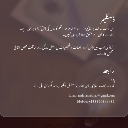
ڈسکلیمر
اس ویب سائٹ پر شائع ہونے والا تمام مواد قلم کاروں کی ذاتی آراء پر مبنی ہے۔
ادارے کا ان سے متفق ہونا ضروری نہیں۔
افسانوی ادب میں پیش کردہ واقعات و شخصیات کی اصل زندگی سے مماثلت محض اتفاقی
سمجھی جائے۔
رابطہ
پتہ:
ماہ نامہ حجاب اسلامی، ڈی 50، ابوالفضل انکلیو، جامعہ نگر، نئی دہلی-25
Email: mahnamahijab@gmail.com
Mobile: +918860822483
جملہ حقوق محفوظ © • حجاب اسلامی