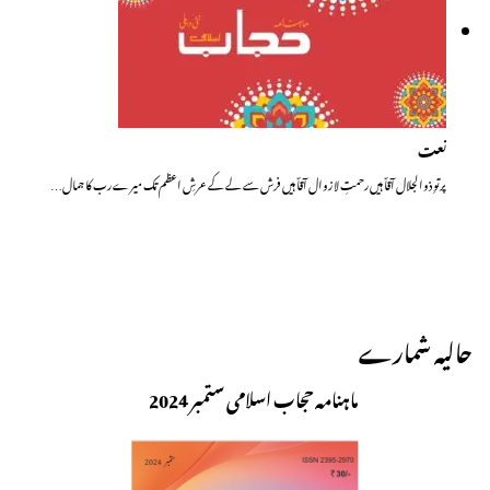
نعت
پرتوِ ذوالجلال آقاؐ ہیں رحمتِ لا زوال آقاؐ ہیں فرش سے لے کے عرشِ اعظم تک میرے رب کا جمال…
حالیہ شمارے
ماہنامہ حجاب اسلامی ستمبر 2024