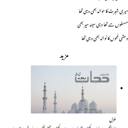
میری شہرت کا حوالہ بھی وہی تھا
مسئلوں سے تھا وہی سینہ سپر بھی
وحشی لمحوں کا نوالہ بھی وہی تھا
مزید
غزل
خالی آنکھوں میں خواب دیکھتے ہیں تشنہ لب ہیں، سراب دیکھتے ہیں بجھتی آنکھوں میں نور باقی ہے جلوہ بے…