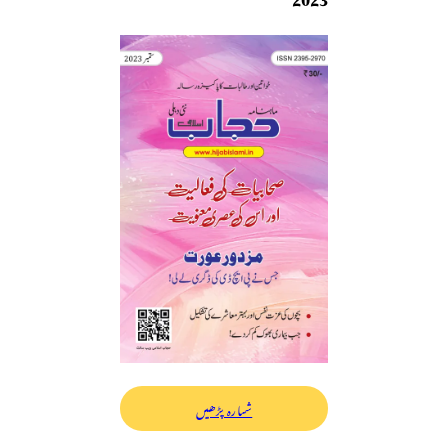
شمارہ پڑھیں