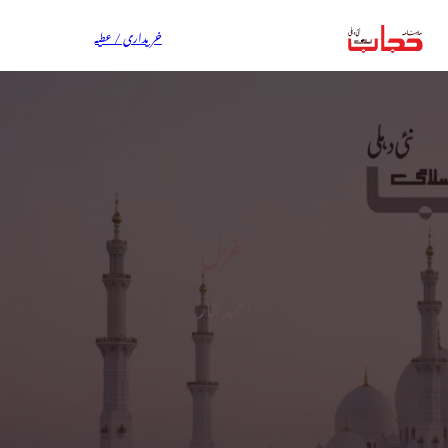
خریداری / عطیہ
غزل
احمد نثار