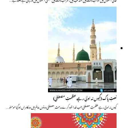
نعتِ پاک (کیوں نہ اولیٰ رہے عظمتِ مصطفیٰ)
کیوں نہ اولیٰ رہے عظمتِ مصطفیٰ جب خدا خود کرے مدحت ِ مصطفیٰ دونوں عالم میں وہ کامراں ہوگیا مومنو…