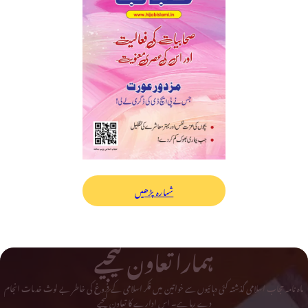
شمارہ پڑھیں
ہمارا تعاون کیجیے
ماہ نامہ حجاب اسلامی گذشتہ کئی دہائیوں سے خواتین میں فکر اسلامی کے فروغ کی خاطر بے لوث خدمات انجام
دے رہا ہے۔ اس ادارے کا تعاون کیجیے