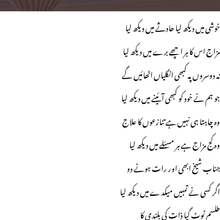
خوشی میں دیکھ لیا حادثے میں دیکھ لیا
مزاج اس کا ہر اچھے برے میں دیکھ لیا
نہ دوسروں پہ کبھی انگلیاں اٹھائیں گے
جو ہم نے خود کو کبھی آئینے میں دیکھ لیا
وہ چاہتا ہی نہیں ہے تنازعوں کا علاج
وہ کج مزاج ہے ہر مسئلے میں دیکھ لیا
جناب شیخ ابھی اور رات ہونے دو
اگر کسی نے تمہیں میکدے میں دیکھ لیا
طلسم ٹوٹ گیا ذات کی بلندی کا