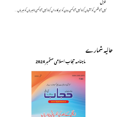
غزل
نہیں آتا قفس کو آشیاں کہنا نہیں آتا کسی رہزن کو میرِ کارواں کہنا نہیں آتا کسی نامہرباں کو مہرباں…
حالیہ شمارے
ماہنامہ حجاب اسلامی ستمبر 2024