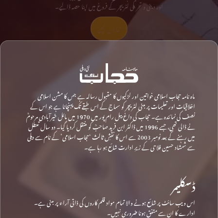
اور دینی و تحریکی لٹریچر کے فروغ میں اپنا حصہ ڈالیے۔
تعاون کیجیے
ماہ نامہ حجاب اسلامی خواتین اور لڑکیوں کا مقبول رسالہ ہے جس کا مشن اسلامی
اخلاقیات اور تعلیمات پر مبنی لٹریچر کو سماج کے اس طبقے تک پہنچانا ہے جو اس کے
نصف کی نمائندہ ہے۔ حجاب کی داغ بیل رام پور میں 1970 میں مائل خیرآبادی مرحومؒ
نے ڈالی تھی، جسے 1996 میں ڈاکٹر ابن فرید صاحبؒ کو منتقل کردیا گیا۔ دو سال تعطل
میں رہنے کے بعد نومبر 2003 سے اس کا نقشِ ثالث ‘حجاب اسلامی’ کے نام سے دہلی
سے شمشاد حسین فلاحی کے زیرِ ادارت شائع ہو رہا ہے۔
ڈسکلیمر
اس ویب سائٹ پر شائع ہونے والا تمام مواد قلم کاروں کی ذاتی آراء پر مبنی ہے۔
ادارے کا ان سے متفق ہونا ضروری نہیں۔