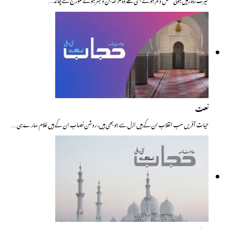
نعت
حیات آفریں سب انقلاب ان کے ہیں ازل سے جو بھی ہیں، روشن نصاب ان کے ہیں غلام سارے ہی…