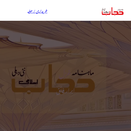
خریداری / عطیہ
غزل
ابرار فائق