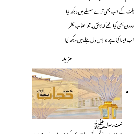
پلٹ کے جب بھی ترے سلسلے میں دیکھ لیا
وہ دن بھی کیا تھے کہ فائق پہ تھا عتاب نظر
اب ایسا کیا ہے جو اِس دل جلے میں دیکھ لیا
مزید
نعت رسولﷺ
حیرت زدہ زمیں ہوئی شمس و قمر ہوئے امی تھے وہ مگر شہ جن و بشر ہوئے سورج سے چاند…