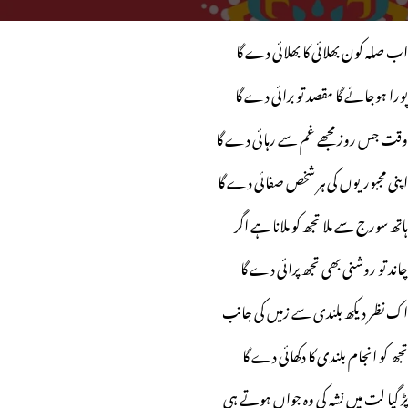
اب صلہ کون بھلائی کا بھلائی دے گا
پورا ہوجائے گا مقصد تو برائی دے گا
وقت جس روز مجھے غم سے رہائی دے گا
اپنی مجبوریوں کی ہر شخص صفائی دے گا
ہاتھ سورج سے ملا تجھ کو ملانا ہے اگر
چاند تو روشنی بھی تجھ پرائی دے گا
اک نظر دیکھ بلندی سے زمیں کی جانب
تجھ کو انجام بلندی کا دکھائی دے گا
پڑ گیا لت میں نشہ کی وہ جواں ہوتے ہی