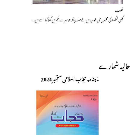
نعت
کسی غمگسار کی محنتوں کا یہ خوب میں نے صلہ دیا کہ جو میرے غم میں گھلا کیا اسے میں…
حالیہ شمارے
ماہنامہ حجاب اسلامی ستمبر 2024