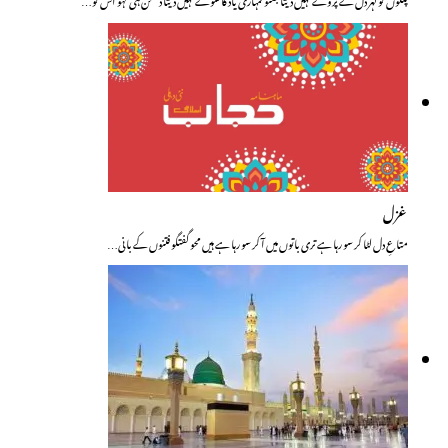
غزل
متاعِ دل لٹا کر سو رہا ہے تری باتوں میں آکر سو رہا ہے ہیں محو گفتگو فتنوں کے بانی…