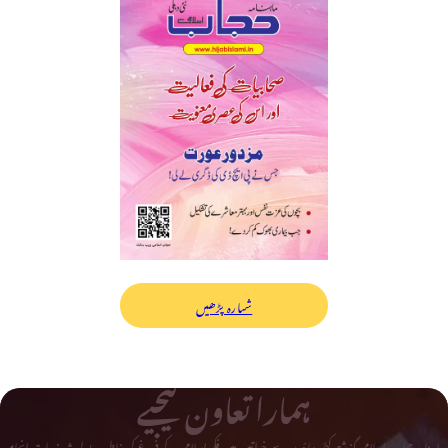
شمارہ پڑھیں
ہمارا تعاون کیجیے
ماہ نامہ حجاب اسلامی گذشتہ کئی دہائیوں سے خواتین میں فکر اسلامی کے فروغ کی خاطر بے لوث خدمات انجام