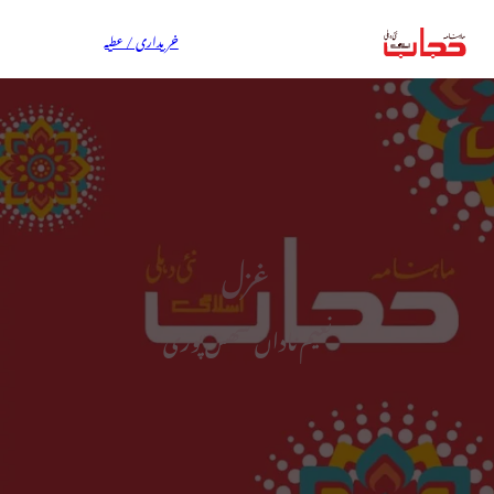
خریداری / عطیہ
غزل
نعیم ناداں سھس پوری