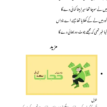
میں نے سوچا تھا میرا بیٹا کمائی دے گا
گود میں لے کے کھلایا تھا جسے اے ناداں
کیا خبر تھی کہ مجھے چوٹ وہ بھائی دے گا
مزید
غزل
پلکوں کو گہر دل کے پرونے نہیں دیتا جگنو تمہاری یاد کا سونے نہیں دیتا دشمن ہی کہو اس کو…