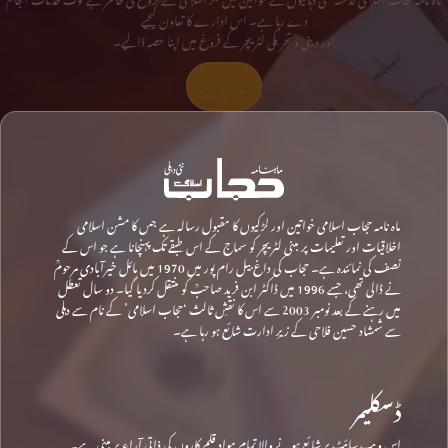
دے رہا ہے۔ اس ادارے کا تعاون کیجیے
اور دینی و تحریکی لٹریچر کے فروغ میں اپنا حصہ ڈالیے۔
تعاون کیجیے
ماہ نامہ حجاب اسلامی خواتین اور لڑکیوں کا مقبول رسالہ ہے جس کا مشن اسلامی
اخلاقیات اور تعلیمات پر مبنی لٹریچر کو سماج کے اس طبقے تک پہنچانا ہے جو اس کے
نصف کی نمائندہ ہے۔ حجاب کی داغ بیل رام پور میں 1970 میں مائل خیرآبادی مرحومؒ
نے ڈالی تھی، جسے 1996 میں ڈاکٹر ابن فرید صاحبؒ کو منتقل کردیا گیا۔ دو سال تعطل
میں رہنے کے بعد نومبر 2003 سے اس کا نقشِ ثالث ‘حجاب اسلامی’ کے نام سے دہلی
سے شمشاد حسین فلاحی کے زیرِ ادارت شائع ہو رہا ہے۔
ڈسکلیمر
اس ویب سائٹ پر شائع ہونے والا تمام مواد قلم کاروں کی ذاتی آراء پر مبنی ہے۔