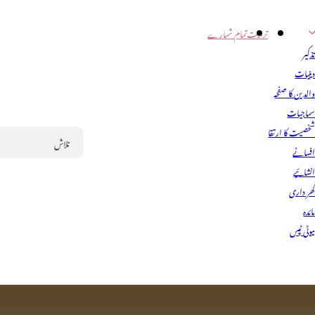
تربیت
تمام شمارے
ذکیر
ینیات
الدین کا صفحہ
ماجیات
خصیت کا ارتقا
فسانے
Search
نشائیے
ھر داری
ائدہ
یوٹی ٹپس