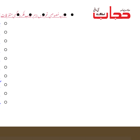
اداریہ
خصوصی تحریریں
بزم حجاب
فکر و آگہی
متفرقات
ت
د
و
س
ش
ا
ا
گ
م
ب