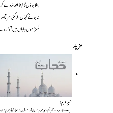
چلا جاؤں گا اپنا انداز دے کر
نہ جانے کہاں اڑ گئی عمر قیصرؔ
کھڑا ہوں بیاباں میں آواز دے
مزید
تعمیرِ حرم!
ہے وہ سالارِ عرب، فخرِ عجم، میرِ حرم جس کی آمد سے فزوں تر ہوئی توقیرِ حرم! ا