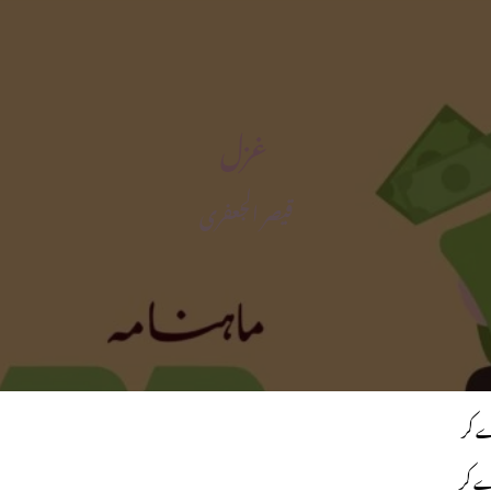
غزل
قیصر الجعفری
ے کر
ے کر