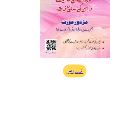
شمارہ پڑھیں