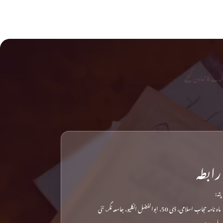
رے کا تعاون کیجیے
رابطہ
پتہ:
ماہ نامہ حجاب اسلامی، ڈی 50، ابوالفضل انکلیو، جامعہ نگر، نئی
دہلی-25