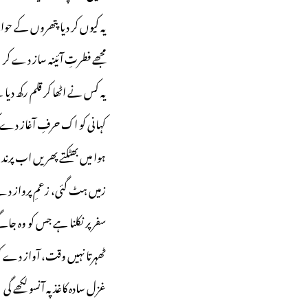
یہ کیوں کر دیا پتھروں کے حو
مجھے فطرتِ آئینہ ساز دے کر
یہ کس نے اٹھا کر قلم رکھ دیا
کہانی کو اک حرفِ آغاز دے 
ہوا میں بھٹکتے پھریں اب پر
زمیں ہٹ گئی، زعمِ پرواز دے
سفر پر نکلنا ہے جس کو وہ جاگ
ٹھہرتا نہیں وقت، آواز دے ک
غزل سادہ کاغذ پہ آنسو لکھے گی