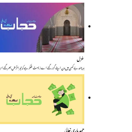
غزل
ہر چند بے کسی میں دن اپنے گزر گئے اے زیست شکر ہے کہ تیرا قرض بھرگئے 
حمدِ باری تعالیٰ