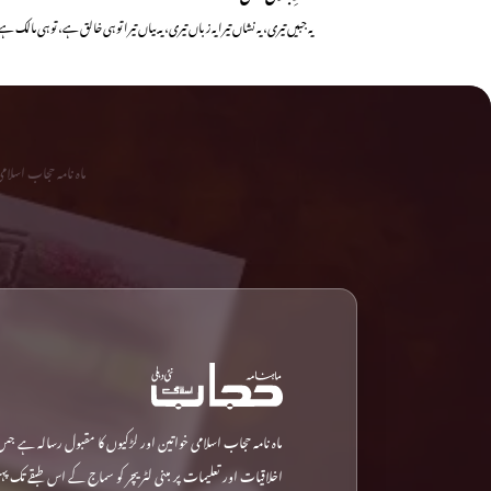
یہ جبیں تیری، یہ نشاں تیرا یہ زباں تیری، یہ بیاں تیرا تو ہی خالق ہے، تو ہی مالک 
ماہ نامہ حجاب اسلا
ماہ نامہ حجاب اسلامی خواتین اور لڑکیوں کا مقبول رسالہ ہے جس
اخلاقیات اور تعلیمات پر مبنی لٹریچر کو سماج کے اس طبقے تک پ