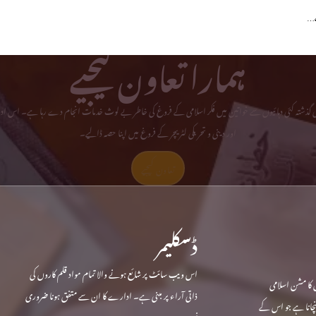
ہے…
ہمارا تعاون کیجیے
می گذشتہ کئی دہائیوں سے خواتین میں فکر اسلامی کے فروغ کی خاطر بے لوث خدمات انجام دے رہا ہے۔ اس ادا
اور دینی و تحریکی لٹریچر کے فروغ میں اپنا حصہ ڈالیے۔
تعاون کیجیے
ڈسکلیمر
اس ویب سائٹ پر شائع ہونے والا تمام مواد قلم کاروں کی
 کا مشن اسلامی
ذاتی آراء پر مبنی ہے۔ ادارے کا ان سے متفق ہونا ضروری
ہنچانا ہے جو اس کے
نہیں۔