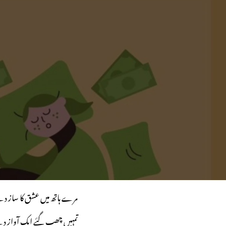
مرے ہاتھ میں عشق کا ساز د
تمہیں چھپ گئے ایک آواز د