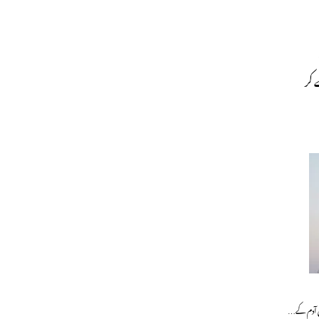
 کر
بن آدم کے…