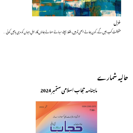
غزل
حقیقت کب بنیں گے، کون جانے ابھی تو ہیں، فقط سپنے سہانے سنائے جاؤں گا، اہلِ جہاں کو مری باتیں کوئی…
حالیہ شمارے
ماہنامہ حجاب اسلامی ستمبر 2024