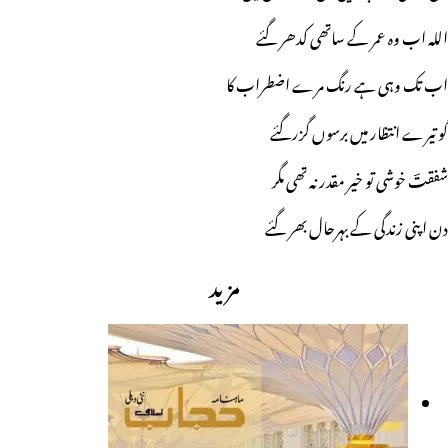
اللہ اب وہ عمر کے ساتھی کدھر گئے
اب تک وہی ہے رنگ مرے اضطراب کا
گو تیرے انتظار میں برسوں گزرگئے
شفقتؔ خوشی تو خیر مقدر نہ تھی مگر
دن اپنی زندگی کے بہرحال بھر گئے
مزید