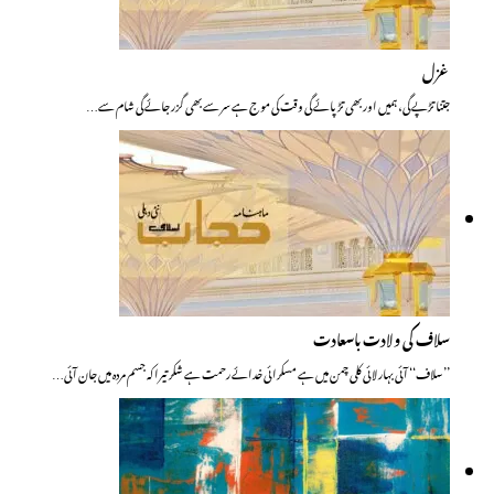
غزل
جتنا تڑپے گی، ہمیں اور بھی تڑپائے گی وقت کی موج ہے سر سے بھی گزر جائے گی شام سے…
سلاف کی ولادت باسعادت
’’سلاف‘‘ آئی بہار لائی کلی چمن میں ہے مسکرائی خدائے رحمت ہے شکر تیرا کہ جسم مردہ میں جان آئی…