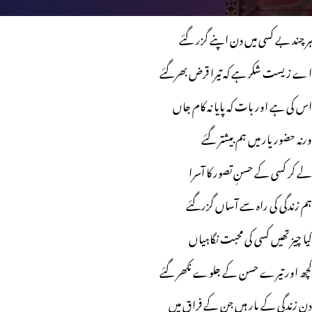
ہر چند بے کسی میں دن اپنے گزر گئے
اے زیست شکر ہے کہ تیرا قرض بھرگئے
اس کی ہے اور بات کہ پایا نہ کام جاں
ورنہ حضور یار میں ہم بیشتر گئے
لے کر کسی کے حسنِ تصور کا آسرا
ہم زندگی کی راہ سے آساں گزرگئے
کیا چیز تھیں کسی کی محبت نگاہیاں
کچھ اور تیرے حسن کے جلوے نکھر گئے
دن زندگی کے بار ہیں جن کے فراق میں