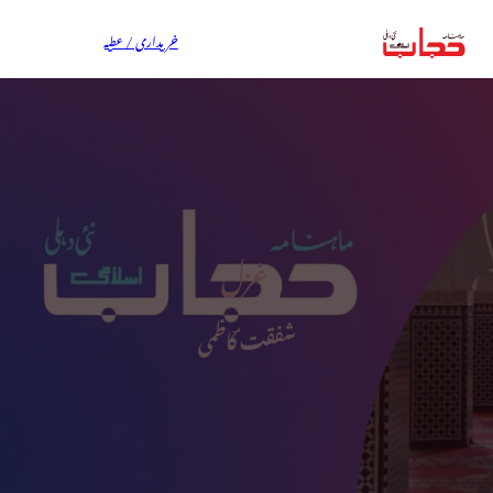
خریداری / عطیہ
غزل
شفقت ؔکاظمی