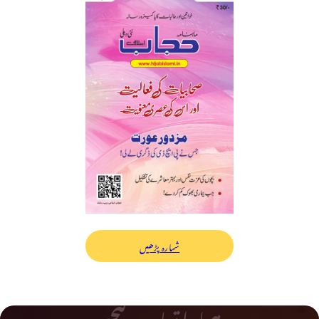
شمارہ پڑھیں
ہمارا تعاون کیجیے