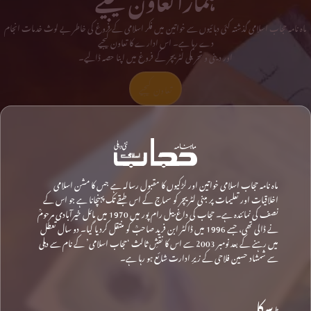
ماہ نامہ حجاب اسلامی گذشتہ کئی دہائیوں سے خواتین میں فکر اسلامی کے فروغ کی خاطر بے لوث خدمات انجام
دے رہا ہے۔ اس ادارے کا تعاون کیجیے
اور دینی و تحریکی لٹریچر کے فروغ میں اپنا حصہ ڈالیے۔
تعاون کیجیے
ماہ نامہ حجاب اسلامی خواتین اور لڑکیوں کا مقبول رسالہ ہے جس کا مشن اسلامی
اخلاقیات اور تعلیمات پر مبنی لٹریچر کو سماج کے اس طبقے تک پہنچانا ہے جو اس کے
نصف کی نمائندہ ہے۔ حجاب کی داغ بیل رام پور میں 1970 میں مائل خیرآبادی مرحومؒ
نے ڈالی تھی، جسے 1996 میں ڈاکٹر ابن فرید صاحبؒ کو منتقل کردیا گیا۔ دو سال تعطل
میں رہنے کے بعد نومبر 2003 سے اس کا نقشِ ثالث ‘حجاب اسلامی’ کے نام سے دہلی
سے شمشاد حسین فلاحی کے زیرِ ادارت شائع ہو رہا ہے۔