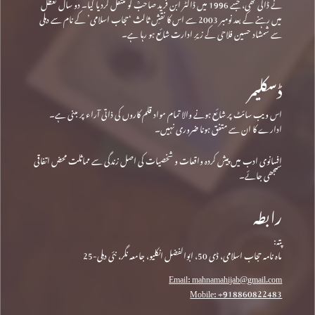
نے ڈالی تھی، جسے 1996 میں ڈاکٹر ابن فرید صاحبؒ کو منتقل کردیا گیا۔ دو سال تعطل
میں رہنے کے بعد نومبر 2003 سے اس کا نقشِ ثالث ‘حجاب اسلامی’ کے نام سے دہلی
سے شمشاد حسین فلاحی کے زیرِ ادارت شائع ہو رہا ہے۔
ڈسکلیمر
اس ویب سائٹ پر شائع ہونے والا تمام مواد قلم کاروں کی ذاتی آراء پر مبنی ہے۔
ادارے کا ان سے متفق ہونا ضروری نہیں۔
افسانوی ادب میں پیش کردہ واقعات و شخصیات کی اصل زندگی سے مماثلت محض اتفاقی
سمجھی جائے۔
رابطہ
پتہ:
ماہ نامہ حجاب اسلامی، ڈی 50، ابوالفضل انکلیو، جامعہ نگر، نئی دہلی-25
Email: mahnamahijab@gmail.com
Mobile: +918860822483