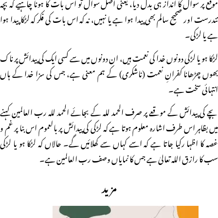
موقع پر سوال کا انداز ہی بدل دیا، یعنی اصل سوال تو اس بات کا ہونا چاہیے کہ بچہ
تندرست اور صحیح سالم بھی پیدا ہوا ہے یا نہیں، نہ کہ اس بات کی فکر کہ لڑکا پیدا ہوا
ہے یا لڑکی۔
لڑکا ہو یا لڑکی دونوں خدا کی نعمت ہیں، ان دونوں میں سے کسی ایک کی پیدائش پر ناک
بھوں چڑھانا کفرانِ نعمت (ناشکری) کے ہم معنی ہے، جس کی سزا خدا کے ہاں
انتہائی سخت ہے۔
بچے کی پیدائش کے موقعے پر صرف الحمد للہ کے بجائے الحمد للہ رب العالمین کہنے
میں بظاہر اس طرف اشارہ معلوم ہوتا ہے کہ لڑکی کی پیدائش پر بالعموم اس بنا پر غم و
غصہ کا اظہا رکیا جاتا ہے کہ اسے کہاں سے کھلائیں گے۔ حالاں کہ لڑکا ہو یا لڑکی
سب کا رازق اللہ تعالیٰ ہے جس کا نمایاں وصف رب العالمین ہے۔
مزید