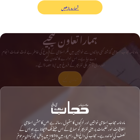
شمارہ پڑھیں
ہمارا تعاون کیجیے
ماہ نامہ حجاب اسلامی گذشتہ کئی دہائیوں سے خواتین میں فکر اسلامی کے فروغ کی خاطر بے لوث خدمات انجام
دے رہا ہے۔ اس ادارے کا تعاون کیجیے
اور دینی و تحریکی لٹریچر کے فروغ میں اپنا حصہ ڈالیے۔
تعاون کیجیے
ماہ نامہ حجاب اسلامی خواتین اور لڑکیوں کا مقبول رسالہ ہے جس کا مشن اسلامی
اخلاقیات اور تعلیمات پر مبنی لٹریچر کو سماج کے اس طبقے تک پہنچانا ہے جو اس کے
نصف کی نمائندہ ہے۔ حجاب کی داغ بیل رام پور میں 1970 میں مائل خیرآبادی مرحومؒ