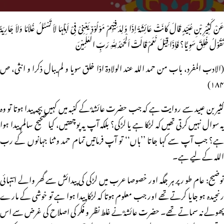
عَنْ کَثِیْرِ بْنِ عُبَیْدٍ قَالَ کَانَتْ عَائِشَۃُ اِذَا وُلِدَ فِیْہِمْ مَوْلُوْدٌ یَعْنِیْ فِیْ اَہْلِہَا لاَ تَسْئَلُ غُلاَمًا وَلاَ جَارِیَۃً
تَقُوْلُ خُلِقَ سَوِیًّا؟ فَاِذَا قِیْلَ نَعَمْ قَالَتْ اَلْحَمْدُ لِلّٰہِ رَبِّ الْعٰلَمِیْنَ
(الادب المفرد، باب من حمد اللہ عند الولادۃ اذا خلق سویا و لم یبال ذکرا و انثی، ص
۱۸۴)
کثیر بن عبید سے روایت ہے کہ جب حضرت عائشہؓ کے کنبہ میں کہیں بچہ پیدا ہوتا تو وہ
یہ سوال نہیں کرتی تھیں کہ لڑکا ہے یا لڑکی؟ بلکہ آپ یہ پوچھتیں، کیا صحیح سالم پیدا ہوا
ہے؟ جب آپ سے کہا جاتا ’’ہاں‘‘ تو آپ فرماتیں تمام حمد و ثنا جہانوں کے رب
اللہ کے لیے ہے۔
توضیح: عام طو رپر ہر جگہ اور خصوصا عرب میں لڑکی کی پیدائش سے گھر والے انتہائی
رنجیدہ ہو جایا کرتے تھے اور جب معلوم ہوتا کہ لڑکا پیدا ہوا ہے تو خوشی کے مارے
پھولے نہ سماتے تھے۔ حضرت عائشہؓ نے غلط نظر و فکر کی اصلاح کی غرض سے اس