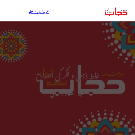
خریداری / عطیہ
غلط ذہن و فکر کی اصلاح
عبد الغفار رحمانی