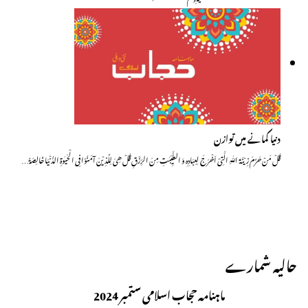
دنیا کمانے میں توازن
قُلْ مَنْ حَرَّمَ زِیْنَۃَ اللّٰہِ الَّتِیْ اَخْرَجَ لِعِبَادِہٖ وَ الطَّیِّبٰتِ مِنَ الرِّزْقِ قُلْ ھِیَ لِلَّذِیْنَ آمَنُوْا فِی الْحَیٰوۃِ الدُّنْیَا خَالِصَۃً…
حالیہ شمارے
ماہنامہ حجاب اسلامی ستمبر 2024