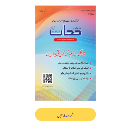
شمارہ پڑھیں