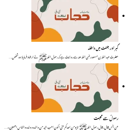
کبر اور جنت میں داخلہ
حضرت عبد اللہ بن مسعود رضی اللہ عنہ سے روایت ہے کہ رسول اللہ ﷺ نے ارشاد فرمایا: وہ شخص…
رسولؐ سے محبت
عن أنس قال، قال رسول اللہ ﷺ لا یومن احدکم حتی اکون احب الیہ من والدہ و ولدہ والناس اجمعین۔…