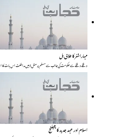
مہاراشٹر کا طلاق بل
وقفے وقفے سے حکومت کی جانب سے مسلم پرسنل لا میں مداخلت اس بات کا اشار
اسلام اور عہد جدید کا چیلنج