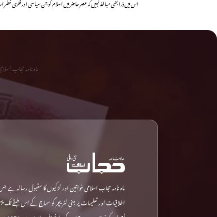
اس میں ذرا بھی مبالغہ نہیں کہ عصر حاضر میں اسلام کو جن سیاسی اور فکری خطر
ماہ نامہ حجاب اسلا
ماہ نامہ حجاب اسلامی خواتین اور لڑکیوں کا مقبول رسالہ ہے جس
اخلاقیات اور تعلیمات پر مبنی لٹریچر کو سماج کے اس طبقے تک پ
نصف کی نمائ