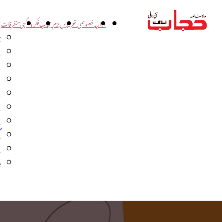
اداریہ
خصوصی تحریریں
بزم حجاب
فکر و آگہی
متفرقات
ت
د
و
س
ش
ا
ا
گ
م
ب