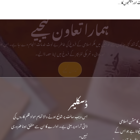
ات اور چیلنجوں کا…
ہمارا تعاون کیجیے
می گذشتہ کئی دہائیوں سے خواتین میں فکر اسلامی کے فروغ کی خاطر بے لوث خدمات انجام دے رہا ہے۔ اس ادا
اور دینی و تحریکی لٹریچر کے فروغ میں اپنا حصہ ڈالیے۔
تعاون کیجیے
ڈسکلیمر
اس ویب سائٹ پر شائع ہونے والا تمام مواد قلم کاروں کی
 کا مشن اسلامی
ذاتی آراء پر مبنی ہے۔ ادارے کا ان سے متفق ہونا ضروری
ہنچانا ہے جو اس کے
نہیں۔
ندہ ہے۔ حجاب کی داغ بیل رام پور میں 1970 میں مائل خیرآبادی مرحومؒ