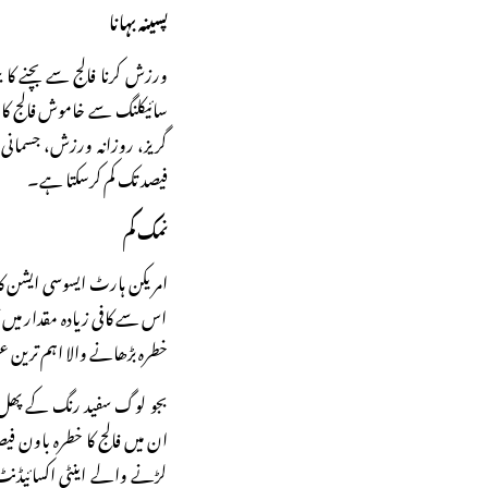
پسینہ بہانا
ورزش کرنا فالج سے بچنے ک
سائیکلنگ سے خاموش فالج کا 
گریز، روزانہ ورزش، جسمانی 
فیصد تک کم کرسکتا ہے۔
نمک کم
امریکن ہارٹ ایسوسی ایشن کا کہ
اس سے کافی زیادہ مقدار میں ن
خطرہ بڑھانے والا اہم ترین 
ان میں فالج کا خطرہ باون ف
لڑنے والے اینٹی اکسائیڈنٹ 