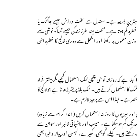
ا بہترین ذریعہ ہے۔ معتدل سے سخت ورزش جیسے جاگنگ یا
خطرہ کم ہوتا ہے۔ صحت مند طرز زندگی جیسے تمباکو نوشی سے
وزن معمول پر رکھنا اور الکحل سے دوری فالج کا خطرہ اسّی
نا ہے کہ روزانہ آدھی چمچی نمک استعمال کیجیے مگر بیشتر افراد
مک کا استعمال کرتے ہیں۔ نمک بلڈ پریشر بڑھاتا ہے جو فالج کا
عنصر ہے۔ لہٰذا اس سے پرہیز لازم ہے۔
بجو لوگ سفید رنگ کے پھل اور سبزیوں کا روزانہ استعمال کریں (۱۷۱ گرام سے زیادہ)
یصد تک کم ہوسکتا ہے۔ سیب اور ناشپاتی فائبر اور سوجن سے
رکھتے ہیں۔ کیلے، گوبھی، کھیرے، لہسن اور پیاز وغیرہ بھی