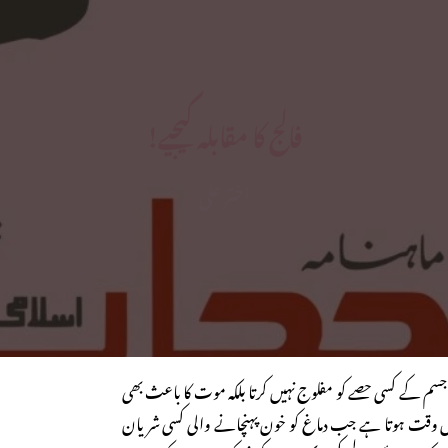
فالج کا مقابلہ کیجیے!
اختر علی
سم کے کسی حصے کو مفلوج نہیں کرتا بلکہ موت کا باعث بھی
اس وقت ہوتا ہے جب دماغ کو خون پہنچانے والی کسی شریان