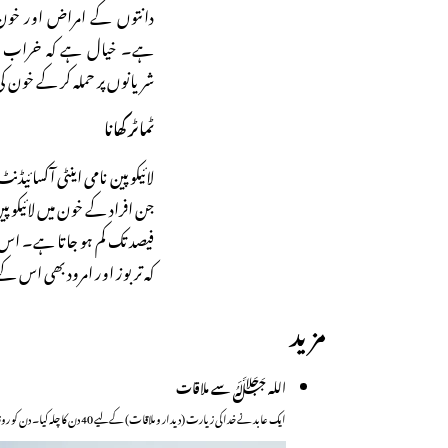
دانتوں کے امراض اور خون 
ہے۔ خیال ہے کہ خراب مسوڑ
شریانوں پر حملہ کر کے خون 
ٹماٹر کھانا
لائیکوپین نامی اینٹی آکسائیڈ
جن افراد کے خون میں لائیکوپی
فیصد تک کم ہو جاتا ہے۔ اس ای
کہ تربوز اور امرود بھی اس ک
مزید
اللہ ﷻ سے ملاقات
ایک عابد نے خدا کی زیارت (دیدار و ملاقات) کے لیے 40 دن کا چلہ کیا۔ دن کو روزہ رکھتا…