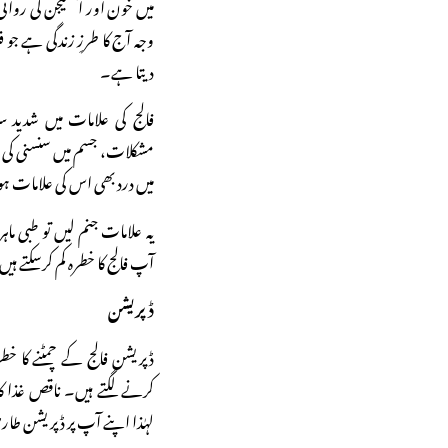
میں خون اور آکسیجن کی روان
وجہ آج کا طرزِ زندگی ہے جو ف
دیتا ہے۔
فالج کی علامات میں شدید سرد
مشکلات، جسم میں سنسنی کی لہر
میں درد بھی اس کی علامات ہو
یہ علامات جنم لیں تو طبی ماہر
آپ فالج کا خطرہ کم کرسکتے ہی
ڈپریشن
ڈپریشن فالج کے چمٹنے کا خطر
کرنے لگتے ہیں۔ ناقص غذا ک
لہٰذا اپنے آپ پر ڈپریشن طا