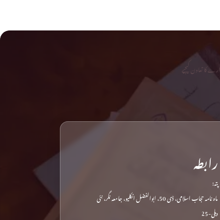
رے کا تعاون کیجیے
رابطہ
پتہ:
ماہ نامہ حجاب اسلامی، ڈی 50، ابوالفضل انکلیو، جامعہ نگر، نئی
دہلی-25