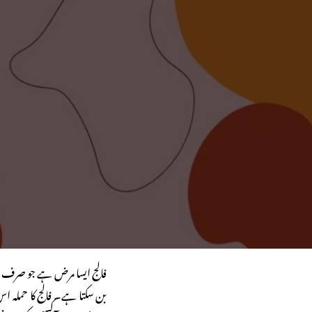
فالج ایسا مرض ہے جو صرف ج
بن سکتا ہے۔ فالج کا حملہ 