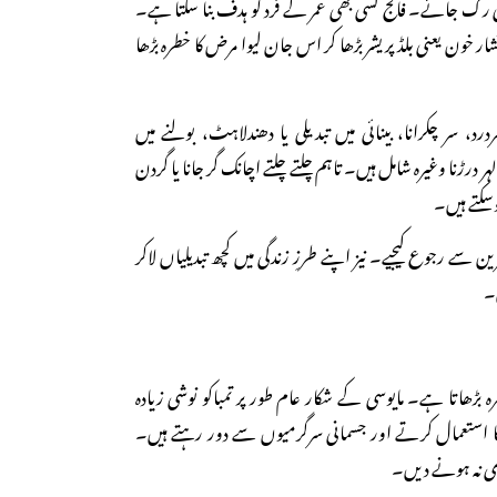
ی رک جائے۔ فالج کسی بھی عمر کے فرد کو ہدف بنا سکتا ہے۔
شار خون یعنی بلڈ پریشر بڑھا کر اس جان لیوا مرض کا خطرہ بڑھا
رد، سر چکرانا، بینائی میں تبدیلی یا دھندلاہٹ، بولنے میں
 درڑنا وغیرہ شامل ہیں۔ تاہم چلتے چلتے اچانک گر جانا یا گردن
سکتے ہیں۔
ین سے رجوع کیجیے۔ نیز اپنے طرزِ زندگی میں کچھ تبدیلیاں لاکر
ں۔
ہ بڑھاتا ہے۔ مایوسی کے شکار عام طور پر تمباکو نوشی زیادہ
ا استعمال کرتے اور جسمانی سرگرمیوں سے دور رہتے ہیں۔
ری نہ ہونے دیں۔