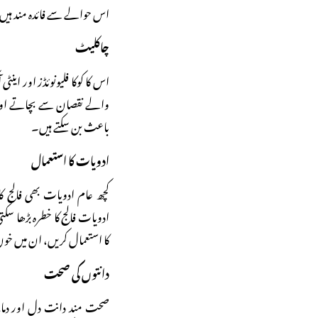
اس حوالے سے فائدہ مند ہیں
چاکلیٹ
اس کا کوکا فلیونوئڈز اور این
والے نقصان سے بچاتے اور 
باعث بن سکتے ہیں۔
ادویات کا استعمال
کچھ عام ادویات بھی فالج ک
ادویات فالج کا خطرہ بڑھا سک
کا استعمال کریں، ان میں خون
دانتوں کی صحت
صحت مند دانت دل اور دماغ