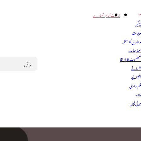
تربیت
تمام شمارے
ذکیر
ینیات
الدین کا صفحہ
ماجیات
خصیت کا ارتقا
فسانے
Search
نشائیے
ھر داری
ائدہ
یوٹی ٹپس