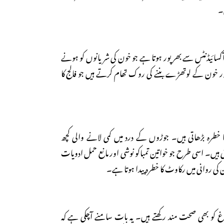
۔
ٹی آکسائیڈنٹس سے بھرپور ہوتا ہے جو خون کی شریانوں کو ہونے
خون کے لوتھڑے بننے کی روک تھام کرتے ہیں جو فالج کا
ا خطرہ بڑھاتی ہیں۔ جوڑوں کے درد میں کمی لانے والی کچھ
تی ہیں۔ اسی طرح جو خواتین تمباکو نوشی اور مانع حمل ادویات
 کی روانی میں رکاوٹ کا خطرہ پیدا ہوتا ہے۔
 کو بھی صحت مند رکھتے ہیں۔ یہ بات سامنے آچکی ہے کہ