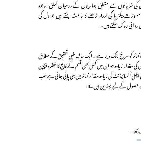
کی شریانوں سے متعلق بیماریوں کے درمیان تعلق موجود
ھے بیکٹریا کی تعداد بڑھنے کا باعث بنتے ہیں جو دل کی
کی روانی روک سکتے ہیں۔
نٹ ٹماٹر کو سرخ رنگ دیتا ہے۔ ایک حالیہ طبی تحقیق کے مطابق
ن کی مقدار زیادہ ہو ان میں کسی بھی قسم کے فالج کا خطرہ پچپن
نٹی آکسائیڈنٹ کی زیادہ مقدار ٹماٹر میں ہی پائی جاتی ہے جب
ے حصول کے لیے بہترین ہیں۔lll