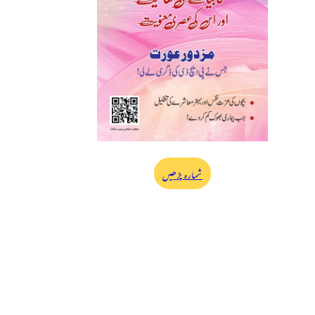
شمارہ پڑھیں