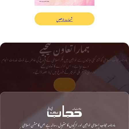
شمارہ پڑھیں
ہمارا تعاون کیجیے
ماہ نامہ حجاب اسلامی گذشتہ کئی دہائیوں سے خواتین میں فکر اسلامی کے فروغ کی خاطر بے لوث خدمات انجام
دے رہا ہے۔ اس ادارے کا تعاون کیجیے
اور دینی و تحریکی لٹریچر کے فروغ میں اپنا حصہ ڈالیے۔
تعاون کیجیے
ماہ نامہ حجاب اسلامی خواتین اور لڑکیوں کا مقبول رسالہ ہے جس کا مشن اسلامی