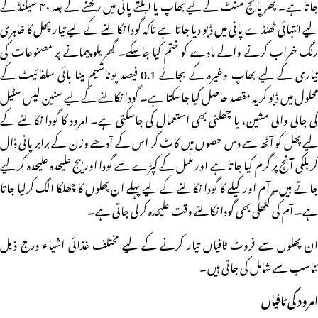
جاتا ہے۔ پھر پانچ منٹ کے لیے بھاپ یا ابلتے پانی میں رکھنے کے بعد ۴۰ سیکنڈ کے
لیے انتہائی ٹھنڈے پانی میں ڈبو دیا جاتا ہے تاکہ گودا نکالنے کے لیے تیار پھل کا ظاہری
رنگ خراب کرنے والے مادے کو ختم کیا جاسکے۔ گھریلو پیمانے پر مصنوعات کی
تیاری کے لیے بھاپ وغیرہ کے بجائے 0.1 فیصد پوٹاشیم میٹا بائی سلفائیٹ کے
محلول میں ڈبو کر یہ مقصد حاصل کیا جاسکتا ہے۔ گودا نکالنے کے لیے سٹین لیس سٹیل
کی جالی والی مشین، یا چھلنی بھی استعمال کی جاسکتی ہے۔ امرود کا گودا نکالنے کے
لیے پھل کو آٹھ سے دس حصوں میں کاٹ کر اس کے آدھے وزن کے برابر پانی ڈال
کر ہلکی آنچ پر گرم کیا جاتا ہے اور ململ کے کپڑے سے گودا اور بیج علیحدہ علیحدہ کر لیے
جاتے ہیں۔ آم اور کیلے کا گودا نکالنے کے لیے پہلے ان پھلوں کا چھلکا الگ کرلیا جاتا
ہے۔ آم کی گٹھلی بھی گودا نکالتے وقت علیحدہ کرلی جاتی ہے۔
ان پھلوں سے فروٹ ٹافیاں تیار کرنے کے لیے مختلف غذائی اشیاء درج ذیل
تناسب سے شامل کی جاتی ہیں۔
امرود کی ٹافیاں