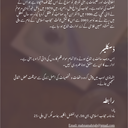
اخلاقیات اور تعلیمات پر مبنی لٹریچر کو سماج کے اس طبقے تک پہنچانا ہے جو اس کے
نصف کی نمائندہ ہے۔ حجاب کی داغ بیل رام پور میں 1970 میں مائل خیرآبادی مرحومؒ
نے ڈالی تھی، جسے 1996 میں ڈاکٹر ابن فرید صاحبؒ کو منتقل کردیا گیا۔ دو سال تعطل
میں رہنے کے بعد نومبر 2003 سے اس کا نقشِ ثالث ‘حجاب اسلامی’ کے نام سے دہلی
سے شمشاد حسین فلاحی کے زیرِ ادارت شائع ہو رہا ہے۔
ڈسکلیمر
اس ویب سائٹ پر شائع ہونے والا تمام مواد قلم کاروں کی ذاتی آراء پر مبنی ہے۔
ادارے کا ان سے متفق ہونا ضروری نہیں۔
افسانوی ادب میں پیش کردہ واقعات و شخصیات کی اصل زندگی سے مماثلت محض اتفاقی
سمجھی جائے۔
رابطہ
پتہ:
ماہ نامہ حجاب اسلامی، ڈی 50، ابوالفضل انکلیو، جامعہ نگر، نئی دہلی-25
Email: mahnamahijab@gmail.com