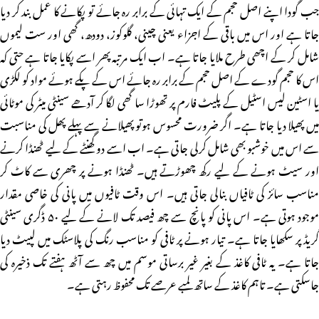
جب گودا اپنے اصل حجم کے ایک تہائی کے برابر رہ جائے تو پکانے کا عمل بند کر دیا
جاتا ہے اور اس میں باقی کے اجزاء یعنی چینی، گلوکوز، دودھ، گھی اور ست لیموں
شامل کر کے اچھی طرح ملایا جاتا ہے۔ اب ایک مرتبہ پھر اسے پکایا جاتا ہے حتی کہ
اس کا حجم گودے کے اصل حجم کے برابر رہ جائے اس کے پکے ہوئے مواد کو لکڑی
یا اسٹین لیس اسٹیل کے پلیٹ فارم پر تھوڑا سا گھی لگا کر آدھے سینٹی میٹر کی موٹائی
میں پھیلا دیا جاتا ہے۔ اگر ضرورت محسوس ہوتو پھیلانے سے پہلے پھل کی مناسبت
سے اس میں خوشبو بھی شامل کرلی جاتی ہے۔ اب اسے دو گھنٹے کے لیے ٹھنڈا کرنے
اور سیٹ ہونے کے لیے رکھ چھوڑتے ہیں۔ ٹھنڈا ہونے پر چھری سے کاٹ کر
مناسب سائز کی ٹافیاں بنالی جاتی ہیں۔ اس وقت ٹافیوں میں پانی کی خاصی مقدار
موجود ہوتی ہے۔ اس پانی کو پانچ سے چھ فیصد تک لانے کے لیے ۵۰ ڈگری سینٹی
گریڈ پر سکھایا جاتا ہے۔ تیار ہونے پر ٹافی کو مناسب رنگ کی پلاسٹک میں لپیٹ دیا
جاتا ہے۔ یہ ٹافی کاغذ کے بغیر غیر برساتی موسم میں چھ سے آٹھ ہفتے تک ذخیرہ کی
جاسکتی ہے۔ تاہم کاغذ کے ساتھ لمبے عرصے تک محفوظ رہتی ہے۔