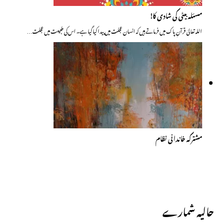
مسئلہ بیٹی کی شادی کا!
اللہ تعالیٰ قرآنِ پاک میں فرماتے ہیں کہ انسان عجلت میں پیدا کیا گیا ہے۔ اس کی طبیعت میں عجلت…
مشترکہ خاندانی نظام
حالیہ شمارے