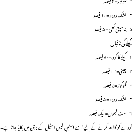
۳- گلوکوز= ۴ فیصد
۴- خشک دودھ= ۱۰ فیصد
۵- بناسپتی گھی = ۵ فیصد
کیلے کی ٹافیاں
۱- کیلے کا گودا=۵۰ فیصد
۲- چینی= ۳۲ فیصد
۳- گلوکوز =۷ فیصد
۴- خشک دودھ= ۵ فیصد
۶- ست لیموں= ایک فیصد
گودے کو گاڑھا کرنے کے لیے اسے اسٹین لیس اسٹیل کے برتن میں پکایا جاتا ہے۔