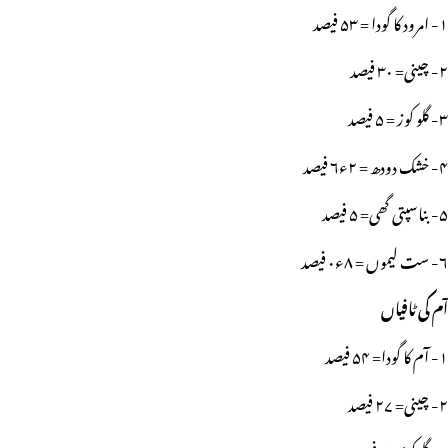
۱- امرود کا گودا = ۵۳ فیصد
۲- چینی= ۳۰ فیصد
۳- گلو کوز = ۵ فیصد
۴- خشک دودھ = ۲ء۶ فیصد
۵- بناسپتی گھی= ۵ فیصد
۶- ست لیموں = ۸ء۰ فیصد
آم کی ٹافیاں
۱- آم کا گودا= ۵۴ فیصد
۲- چینی= ۲۷ فیصد