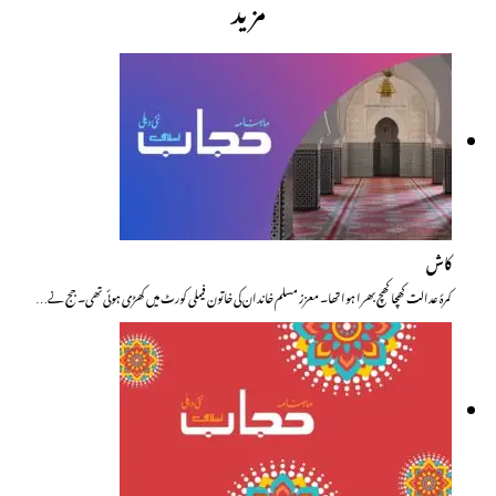
مزید
کاش
کمرۂ عدالت کھچا کھچ بھرا ہوا تھا۔ معزز مسلم خاندان کی خاتون فیملی کورٹ میں کھڑی ہوئی تھی۔ جج نے…