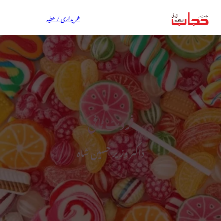
خریداری / عطیہ
فروٹ ٹافی
ڈاکٹر وزیر حسین شاہ