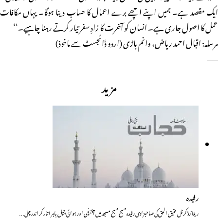
ایک مقصد ہے۔ ہمیں اپنے اچھے برے اعمال کا حساب دینا ہوگا۔ یہاں مکافات
عمل کا اصول جاری ہے۔ انسان کو آخرت کا زادِ سفر تیار کرتے رہنا چاہیے۔‘‘
مرسلہ: اقبال احمد ریاض، وانم باڑی (اردو ڈائجسٹ سے ماخوذ)
——
مزید
رفیدہ
ریٹائرڈ کرنل عتیق الحق کی صاحبزادی رفیدہ صبح صبح مسجد میں آپہنچی اور ہوائی چپل باہر اتار کر اندر چلی…