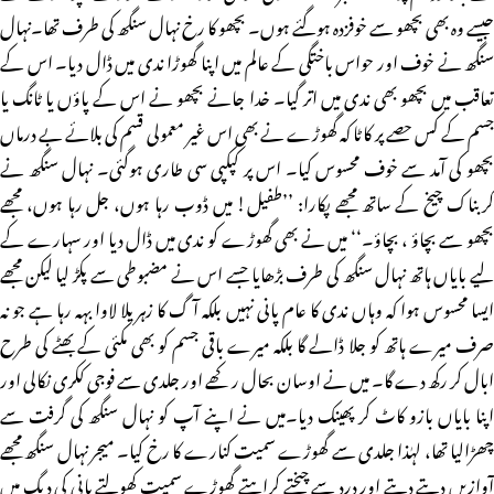
جیسے وہ بھی بچھو سے خوفزدہ ہوگئے ہوں۔ بچھو کا رخ نہال سنگھ کی طرف تھا۔نہال
سنگھ نے خوف اور حواس باختگی کے عالم میں اپنا گھوڑا ندی میں ڈال دیا۔ اس کے
تعاقب میں بچھو بھی ندی میں اتر گیا۔ خدا جانے بچھو نے اس کے پاؤں یا ٹانگ یا
جسم کے کس حصے پر کاٹا کہ گھوڑے نے بھی اس غیر معمولی قسم کی بلائے بے درماں
بچھو کی آمد سے خوف محسوس کیا۔ اس پر کپکپی سی طاری ہوگئی۔ نہال سنگھ نے
کربناک چیخ کے ساتھ مجھے پکارا: ’’طفیل! میں ڈوب رہا ہوں، جل رہا ہوں، مجھے
بچھو سے بچاؤ ، بچاؤ۔‘‘ میں نے بھی گھوڑے کو ندی میں ڈال دیا اور سہارے کے
لیے بایاں ہاتھ نہال سنگھ کی طرف بڑھایا جسے اس نے مضبوطی سے پکڑ لیا لیکن مجھے
ایسا محسوس ہوا کہ وہاں ندی کا عام پانی نہیں بلکہ آگ کا زہریلا لاوا بہہ رہا ہے جو نہ
صرف میرے ہاتھ کو جلا ڈالے گا بلکہ میرے باقی جسم کو بھی مکئی کے بھٹے کی طرح
ابال کر رکھ دے گا۔ میں نے اوسان بحال رکھے اور جلدی سے فوجی ککری نکالی اور
اپنا بایاں بازو کاٹ کر پھینک دیا۔میں نے اپنے آپ کو نہال سنگھ کی گرفت سے
چھڑالیا تھا، لہٰذا جلدی سے گھوڑے سمیت کنارے کا رخ کیا۔ میجر نہال سنگھ مجھے
آوازیں دیتے دیتے اور درد سے چیختے کراہتے گھوڑے سمیت کھولتے پانی کی دیگ میں