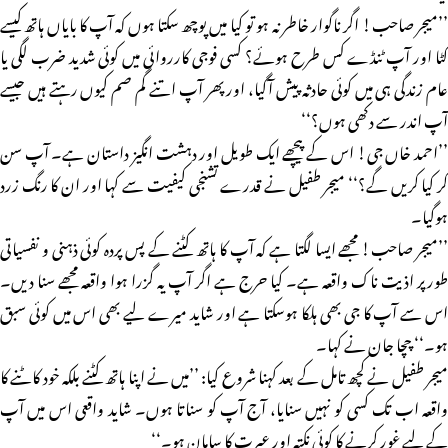
’’میجر صاحب! اگر ناگوار خاطر نہ ہو تو کیا میں پوچھ سکتا ہوں کہ آپ کا بایاں ہاتھ کیسے
کٹا اور آپ ٹنڈے کس طرح ہوئے؟ کسی فوجی کارروائی میں کوئی شدید ضرب لگی یا
عام زندگی ہی میں کوئی حادثہ پیش آگیا، اور پھر آپ اتنے گم صم کیوں رہتے ہیں جیسے
آپ اندر سے دکھی ہوں؟‘‘
’’احمد خاں جی! اس کے پیچھے ایک طویل اور دہشت انگیز داستان ہے۔ آپ سن
کر کیا کریں گے؟‘‘ میجر طفیل نے قدرے تشنجی کیفیت سے کہا اور ان کا رنگ زرد
ہوگیا۔
’’میجر صاحب! مجھے ایسا لگتا ہے کہ آپ کا ہاتھ کٹنے کے پس پردہ کوئی ذہنی و نفسیاتی
طورپر اذیت ناک واقعہ ہے۔ کیا حرج ہے اگر آپ یہ گزرا ہوا واقعہ مجھے سنا دیں۔
اس سے آپ کا جی بھی ہلکا ہوسکتا ہے اور شاید میرے لیے بھی اس میں کوئی سبق
ہو۔‘‘ چچا جان نے کہا۔
میجر طفیل نے کچھ تامل کے بعد کہنا شروع کیا: ’’میں نے اپنا ہاتھ کٹنے بلکہ خود کاٹنے کا
واقعہ اب تک کسی کو نہیں سنایا، آج آپ کو سناتا ہوں۔ شاید واقعی اس میں آپ
کے لیے غور کرنے کا کوئی نکتہ اور عبرت کا سامان ہو۔‘‘