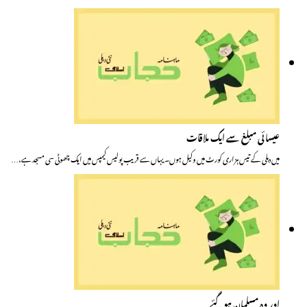
عیسائی مبلغ سے ایک ملاقات
میں دہلی کے تیس ہزاری کورٹ میں وکیل ہوں۔ یہاں سے قریب پولیس کیمپس میں ایک چھوٹی سی مسجد ہے،…
اور وہ مسلمان ہوگئے