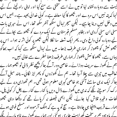
نیت سے دوبارہ نشانہ لیا تو میں نے اسے سختی سے منع کیا اور اپنی راہ لینے کے لیے
کہا کہ پتہ نہیں اس مردے اور بچھو کا کیا معاملہ ہے۔ کوئی خدائی بھید ہے۔ ہمیں اس
میں دخل نہیں دینا چاہیے۔ لیکن میجر نہال سنگھ آخر سکھ تھا، اس نے میری بات
سنی ان سنی کردی اور بظاہر مسلم قبرستان کے ایک مردے کو بچھو سے بچانے کے
لیے دوبارہ گولی داغ دی۔ پھر ایک شعلہ سا نکلا لیکن بچھو پر کوئی اثر نہ ہوا۔ اس پر
بچھو نعش کو چھوڑ کر ہماری طرف بڑھا۔ میں نے نہال سنگھ سے کہا کہ اب بھاگو
یہاں سے، بچھو کا نعش چھوڑ کر ہماری طرف بڑھنا خطرے سے خالی نہیں۔
ہم نے گھوڑے سرپٹ دوڑائے۔ خاصی دور آگے جاکر پیچھے نظر ڈالی تو بچھو ہمارے
تعاقب میں تیزی سے چلا آرہا تھا۔ ہم نے گھوڑوں کو پھر ایڑ لگائی۔ چند میل آگے
جاکر ایک ندی سامنے آگئی جو خاصی گہری معلوم ہوتی تھی۔ ہم تھوڑی دیر کے لیے
رک کر سوچنے لگے کہ ندی میں گھوڑے ڈال دیں یا کنارے کنارے چل کر کوئی پل،
گھاٹ وغیرہ تلاش کیا جائے، لیکن ابھی فیصلہ نہ کرپائے تھے کہ دیکھا وہی بچھو
ہمارے قریب پہنچا ہی چاہتا ہے۔ سچ تو یہ ہے کہ جنگ آزمودہ اورمسلح فوجی ہونے
کے باوجود ہم پر سخت گھبراہٹ طاری ہوگئی اور ہمارے گھوڑے ٹاپو مارنے لگے