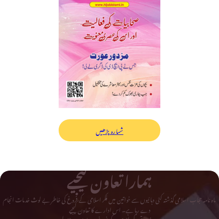
شمارہ پڑھیں
ہمارا تعاون کیجیے
ماہ نامہ حجاب اسلامی گذشتہ کئی دہائیوں سے خواتین میں فکر اسلامی کے فروغ کی خاطر بے لوث خدمات انجام
دے رہا ہے۔ اس ادارے کا تعاون کیجیے
اور دینی و تحریکی لٹریچر کے فروغ میں اپنا حصہ ڈالیے۔