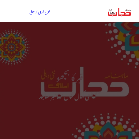
خریداری / عطیہ
قبر کا بچھو
مصطفی کمال خاں / بشیر ساجد