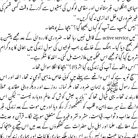
سپاہی جنگلوں، قبرستانوں اور مقامی لوگوں کی بستیوں سے گزرتے وقت کسی قسم کی
غیر ضروری دخل اندازی نہ کیا کریں۔‘‘
’’بیس کیمپ سے آپ کو کہاں بھیجا گیا؟‘‘ چچا نے پوچھا۔
’’میں active service کے قابل نہیں رہا تھا۔ ضروری کارروائی کے بعد مجھے پنشن پر
گھر بھیج دیا گیا۔ جنگ کے خاتمے پر جب فوجیوں کی سول زندگی میں بحالی کا پروگرام
شروع کیا گیا تو مجھے اس محکمہ میں ملازمت مل گئی۔ اللہ کا شکر ہے۔‘‘
’’اس واقعہ نے آپ کی زندگی پر کیا اثر ڈالا؟‘‘ چچا کا اگلا سوال تھا۔
’’سچ تو یہ ہے کہ اس واقعے سے پہلے میں کوئی خاص مذہبی آدمی نہ تھا، اللہ اور اس
کے رسول ﷺ پر ایمان ضرور تھا، مگر نماز، روزے اور دیگر دینی عقائد پر عملاً
کاربند نہ تھا۔ یہی خیال تھا کہ ’’بابر بہ عیش کوش کہ عالم دوبارہ نیست‘‘ لیکن اس
واقعے نے میرے ذہن و قلب کو جھنجھوڑ کر رکھ دیا اور میں موت کے بعد زندگی، قبر
کے عذاب و ثواب، قیامت، حشر و نشر وغیرہ کے متعلق سوچنے لگا۔ قرآن و حدیث
کے مطالعے، علما اور اہلِ دل حضرات سے گفتگوؤں کے بعد میں اس نتیجے پر پہنچا کہ
اللہ نے دنیا عبث پیدا نہیں کی۔ اس دنیا، بلکہ ساری کائنات اور ہماری زندگیوں کا