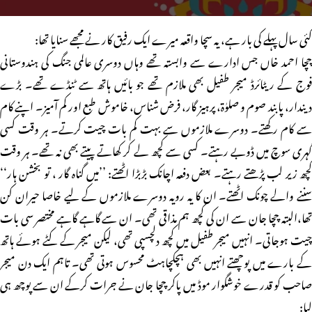
کئی سال پہلے کی بار ہے، یہ سچا واقعہ میرے ایک رفیق کار نے مجھے سنایا تھا:
چچا احمد خاں جس ادارے سے وابستہ تھے وہاں دوسری عالمی جنگ کی ہندوستانی
فوج کے ریٹائرڈ میجر طفیل بھی ملازم تھے جو بائیں ہاتھ سے ٹنڈے تھے۔ بڑے
دیندار، پابند صوم و صلوٰۃ، پرہیز گار، فرض شناس، خاموش طبع اور کم آمیز۔ اپنے کام
سے کام رکھتے۔ دوسرے ملازموں سے بہت کم بات چیت کرتے۔ ہر وقت کسی
گہری سوچ میں ڈوبے رہتے۔ کسی سے کچھ لے کر کھاتے پیتے بھی نہ تھے۔ ہر وقت
کچھ زیر لب پڑھتے رہتے۔ بعض دفعہ اچانک بڑبڑا اٹھتے: ’’میں گناہ گار ، تو بخشن ہار‘‘
سننے والے چونک اٹھتے۔ ان کا یہ رویہ دوسرے ملازموں کے لیے خاصا حیران کن
تھا،البتہ چچا جان سے ان کی کچھ ہم مذاقی تھی۔ ان سے گاہے گاہے مختصر سی بات
چیت ہوجاتی۔ انہیں میجر طفیل میں کچھ دلچسپی تھی، لیکن میجر کے کٹے ہوئے ہاتھ
کے بارے میں پوچھتے انہیں بھی ہچکچاہٹ محسوس ہوتی تھی۔ تاہم ایک دن میجر
صاحب کو قدرے خوشگوار موڈ میں پاکر چچا جان نے جرات کرکے ان سے پوچھ ہی
لیا: