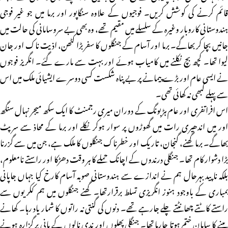
قائم کرنے کی کوشش کریں۔ فوجیوں کے علاوہ سنگاپور اور برما میں جو غیر فوجی
ہندوستانی کاروبار وغیرہ کے سلسلے میں مقیم تھے، وہ بھی بے سروسامانی کی حالت میں
جانیں بچا کر بھاگے۔ برما اور آسام کے جنگلوں کا سفر بڑا کٹھن، اذیت ناک اور جان
لیوا تھا۔ کچھ بچ نکلنے میں کامیاب ہوئے اور بہت سے مارے گئے۔ انگریز فوجوں
نے ایسی عام اور بڑے پیمانے پر بے پناہ شکست کسی دوسرے ایشیائی ملک میں اس
سے پہلے کبھی نہ کھائی تھی۔
اس افراتفری اور عام ہڑبونگ کے دوران میری رجمنٹ کا ایک سکھ میجر نہال سنگھ
اور میں اندھیری رات میں گھوڑوں پر سوار ہوکر نکلے اور برما کے محاذ سے سرپٹ
بھاگے۔ برما گھنے، گنجان، تاریک اور خطرناک جنگلوں کا ملک ہے، جن میں سے گزرنا
بڑا دشوار کام تھا۔ جنگلی درندوں کے اچانک حملے کا ہر وقت دھڑکا اور راستے نامعلوم،
بلکہ ناپید بہرحال ہم نے اندازے سے ہندوستانی صوبہ آسام کارخ کیا جہاں جاپانی
بمباری کے باوجود ہنوز انگریزی تسلط برقرارتھا۔ گھنے جنگلوں میں ہم ککریوں سے
راستے کاٹتے چھانٹتے چلے جارہے تھے۔ دنوں کی گنتی نہ راتوں کا شمار یاد رہا۔ کھانے
پینے کا سامان ختم ہوتا جارہا تھا۔ جنگلی پھلوں اور ندی نالوں کے پانی پر گزارہ ہونے