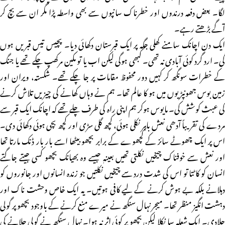
لگا۔ بعض دفعہ درندوں اور خطرناک سانپوں سے بھی واسطہ پڑا مگر ان سے بچ کر
آگے بڑھتے رہے۔
ایک دن اچانک سامنے کھلی جگہ پر ایک قبرستان دکھائی دیا۔ پچیس تیس قبریں ہوں
گی۔ ارد گرد کوئی آبادی نہ تھی۔ کبھی ہوگی لیکن اب یا تو مکین مرکھپ چکے تھے یا جنگ
کے خطرات سونگھ کر کہیں دور محفوظ مقامات پر جا چکے تھے۔ شکستہ، ویران اور
زمین بوس جھونپڑیوں میں ہو کا عالم تھا۔ ہم نے وہاں کھانے کی چیزیں تلاش کرنے
کی عبث کوشش کی۔ مایوس ہوکر ہم اپنی راہ کی طرف چلے تھے کہ اچانک ایک قبر سے
مردے کی تقریباً آدھی نعش باہر نکلی ہوئی، کچھ گلی سڑی اور کچھ بچی ہوئی دکھائی دی۔
اس پر ایک چھوٹے سائز کے کچھوے کے برابر بچھو بیٹھا اسے بار بار ڈنک مارتا تھا
اور نعش سے خوفناک چیخیں نکلتی تھیں بعینہٖ جیسے وہ بھیانک بچھو کسی جیتے جاگتے
انسان کو کاٹتا تو اس کی شدت درد سے چیخیں نکلتیں جو زندہ انسانوں اور جانوروں کو
دہلانے بلکہ بے ہوش کرنے کے لیے کافی ہوتیں۔ یہ ایک خاص وحشت ناک اور
دہشت انگیز منظر تھا۔ میجر نہال سنگھ نے میرے منع کرنے کے باوجود بچھو پر گولی
چلادی۔ ایک شعلہ سا نکلا لیکن بچھو پر کوئی اثر نہ ہوا۔ نہال سنگھ نے گولی چلانے کی