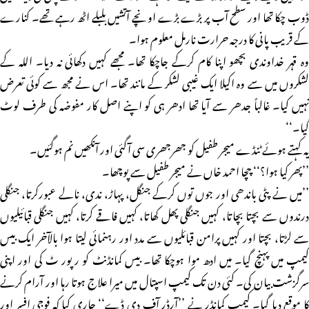
ڈوب چکا تھا اور سطح آب پر بڑے بڑے اونچے آتشیں بلبلے اٹھ رہے تھے۔ کنارے
کے قریب پانی کا درجہ حرارت نارمل معلوم ہوا۔
وہ قہر خداوندی بچھو اپنا کام کرکے جاچکا تھا۔ مجھے کہیں دکھائی نہ دیا۔ اللہ کے
لشکروں میں سے وہ اکیلا ایک غیبی لشکر کے مانند تھا۔ اس نے مجھ سے کوئی تعرض
نہیں کیا۔ غالباً جدھر سے آیا تھا ادھر ہی کو اپنے اصل کار مفوضہ کی طرف لوٹ
گیا۔‘‘
یہ کہتے ہوئے ٹنڈے میجر طفیل کو جھرجھری سی آگئی اور آنکھیں نم ہوگئیں۔
’’پھر کیا ہوا؟‘‘ چچا احمد خاں نے میجر طفیل سے پوچھا۔
’’میں نے پٹی باندھی اور جوں توں کرکے جنگل، پہاڑ، ندی، نالے عبورکرتا، جنگلی
درندوں سے بچتا بچاتا، کہیں جنگلی پھل کھاتا، کہیں فاقے کرتا، کہیں جنگلی قبائیلیوں
سے لڑتا، بچتا اور کہیں پرامن قبائلیوں سے مدد اور رہنمائی لیتا ہوا بالآخر ایک بیس
کیمپ میں پہنچ گیا۔ میں ادھ موا ہوچکا تھا۔ بیس کمانڈنٹ کو رپور ٹ کی اور اپنی
سرگزشت بیان کی۔ کئی دن تک کیمپ اسپتال میں میرا علاج ہوتا رہا اور آرام کرنے
کا موقع دیا گیا۔ کیمپ کمانڈر نے ’’آرڈر آف دی ڈے‘‘ جاری کیا کہ فوجی افسر اور