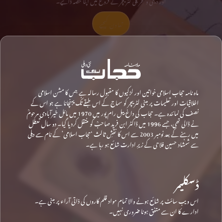
تعاون کیجیے
ماہ نامہ حجاب اسلامی خواتین اور لڑکیوں کا مقبول رسالہ ہے جس کا مشن اسلامی
اخلاقیات اور تعلیمات پر مبنی لٹریچر کو سماج کے اس طبقے تک پہنچانا ہے جو اس کے
نصف کی نمائندہ ہے۔ حجاب کی داغ بیل رام پور میں 1970 میں مائل خیرآبادی مرحومؒ
نے ڈالی تھی، جسے 1996 میں ڈاکٹر ابن فرید صاحبؒ کو منتقل کردیا گیا۔ دو سال تعطل
میں رہنے کے بعد نومبر 2003 سے اس کا نقشِ ثالث ‘حجاب اسلامی’ کے نام سے دہلی
سے شمشاد حسین فلاحی کے زیرِ ادارت شائع ہو رہا ہے۔
ڈسکلیمر
اس ویب سائٹ پر شائع ہونے والا تمام مواد قلم کاروں کی ذاتی آراء پر مبنی ہے۔
ادارے کا ان سے متفق ہونا ضروری نہیں۔