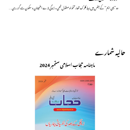
وہ ’’ڈی ایم‘‘ کے آفس میں ہیڈ کلرک تھا، تنخواہ معقول تھی۔ زندگی بڑے اطمینان و سکون سے گزر رہی…
حالیہ شمارے
ماہنامہ حجاب اسلامی ستمبر 2024