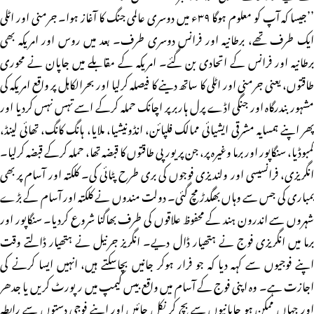
’’جیسا کہ آپ کو معلوم ہوگا ۳۹ء میں دوسری عالمی جنگ کا آغاز ہوا۔ جرمنی اور اٹلی
ایک طرف تھے، برطانیہ اور فرانس دوسری طرف۔ بعد میں روس اور امریکہ بھی
برطانیہ اور فرانس کے اتحادی بن گئے۔ امریکہ کے مقابلے میں جاپان نے محوری
طاقتوں، یعنی جرمنی اور اٹلی کا ساتھ دینے کا فیصلہ کرلیا اور بحرالکاہل پر واقع امریکہ کی
مشہور بندرگاہ اور جنگی اڈے پرل ہاربر پر اچانک حملہ کرکے اسے تہس نہس کردیا اور
پھر اپنے ہمسایہ مشرقی ایشیائی ممالک فلپائن، انڈونیشیا، ملایا، ہانگ کانگ، تھائی لینڈ،
کمبوڈیا، سنگاپور اور برما وغیرہ پر، جن پر یورپی طاقتوں کا قبضہ تھا، حملہ کرکے قبضہ کرلیا۔
انگریزی، فرانسیسی اور ولندیزی فوجوں کی بری طرح پٹائی کی۔ کلکتہ اور آسام پر بھی
بمباری کی جس سے وہاں بھگدڑ مچ گئی۔ دولت مندوں نے کلکتہ اور آسام کے بڑے
شہروں سے اندرون ہند کے محفوظ علاقوں کی طرف بھاگنا شروع کردیا۔ سنگاپور اور
برما میں انگریزی فوج نے ہتھیار ڈال دیے۔ انگریز جرنیل نے ہتھیار ڈالتے وقت
اپنے فوجیوں سے کہہ دیا کہ جو فرار ہوکر جانیں بچاسکتے ہیں، انہیں ایسا کرنے کی
اجازت ہے۔ وہ اپنی فوج کے آسام میں واقع بیس کیمپ میں رپورٹ کریں یا جدھر
اور جہاں ممکن ہو جاپانیوں سے بچ کر نکل جائیں اور اپنے فوجی دستوں سے رابطہ