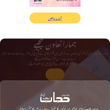
شمارہ پڑھیں
ہمارا تعاون کیجیے
ماہ نامہ حجاب اسلامی گذشتہ کئی دہائیوں سے خواتین میں فکر اسلامی کے فروغ کی خاطر بے لوث خدمات انجام
دے رہا ہے۔ اس ادارے کا تعاون کیجیے
اور دینی و تحریکی لٹریچر کے فروغ میں اپنا حصہ ڈالیے۔
تعاون کیجیے
ماہ نامہ حجاب اسلامی خواتین اور لڑکیوں کا مقبول رسالہ ہے جس کا مشن اسلامی