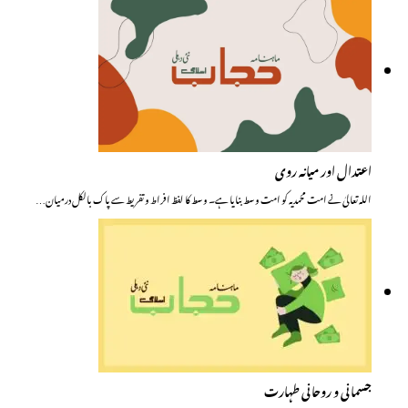
اعتدال اور میانہ روی
اللہ تعالیٰ نے امت محمدیہ کو امت وسط بنایا ہے۔ وسط کا لفظ افراط و تفریط سے پاک بالکل درمیان…
جسمانی و روحانی طہارت