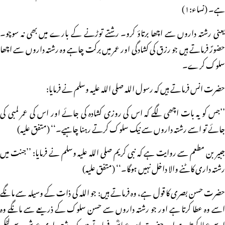
ہے۔ (نساء:۱)
یعنی رشتہ داروں سے اچھا برتاؤ کرو۔ رشتے توڑنے کے بارے میں بھی نہ سوچو۔
حضورؐ فرماتے ہیں جو رزق کی کشادگی اور عمر میں برکت چاہے وہ رشتہ داروں سے اچھا
سلوک کرے۔
حضرت انس فرماتے ہیں کہ رسول اللہ صلی اللہ علیہ وسلم نے فرمایا:
’’جس کو یہ بات اچھی لگے کہ اس کی روزی کشادہ کی جائے اور اس کی عمر لمبی کی
جائے تو اسے رشتہ داروں سے نیک سلوک کرتے رہنا چاہیے۔‘‘ (متفق علیہ)
جبیر بن مطعم سے روایت ہے کہ نبی کریم صلی اللہ علیہ وسلم نے فرمایا: ’’جنت میں
رشتہ داری کاٹنے والا داخل نہیں ہوگا۔‘‘ (متفق علیہ)
حضرت حسن بصری کا قول ہے، وہ فرماتے ہیں: جو اللہ کی ذات کے وسیلہ سے مانگے
اسے وہ عطا کرتا ہے اور جو رشتہ داروں سے حسن سلوک کے ذریعے سے مانگے وہ
اسے عطا کرتا ہے اور حضرت ابن عباسؓ فرماتے ہیں کہ رشتہ داری عرش سے لٹکی