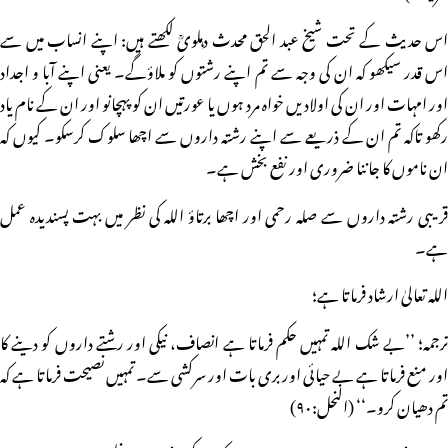
اس حدیث کے تحت شیخ عبد الحق محدث دہلویؒ لکھتے ہیں: اپنے انساب میں سے
اس قدر سیکھو کہ ان کی وجہ سے تم اپنے رشتوں کو ملاؤگے۔ یعنی اپنے آبا و اجداد
اور امہات اور ان کی اولادیں خواہ مرد ہوں یا عورتیں ان کو پہچانو اور ان کے نام یاد
رکھو تاکہ تم ان کے ذریعے سے اپنے رشتہ داروں سے اچھا سلوک کرسکو۔ کیوں کہ
ان ناموں کا جاننا ضروری اور نفع بخش ہے۔
قریبی رشتہ داروں سے صلہ رحمی اور اچھا برتاؤ اللہ کی نظر میں بہت پسندیدہ عمل
ہے۔
اللہ تعالیٰ ارشاد فرماتا ہے؛
ترجمہ؛ ’’بے شک اللہ تمہیں حکم فرماتا ہے انصاف، نیکی اور رشتے داروں کو دینے کا
اور منع فرماتا ہے بے حیائی اور بری بات اور سرکشی سے۔ تمہیں نصیحت فرماتا ہے کہ
تم دھیان کرو۔‘‘ (النحل:۹۰)