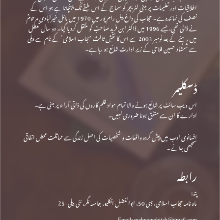
اخلاقیات اور تعلیمات پر مبنی لٹریچر کو سماج کے اس طبقے تک پہنچانا ہے جو اس کے
نصف کی نمائندہ ہے۔ حجاب کی داغ بیل رام پور میں 1970 میں مائل خیرآبادی مرحومؒ
نے ڈالی تھی، جسے 1996 میں ڈاکٹر ابن فرید صاحبؒ کو منتقل کردیا گیا۔ دو سال تعطل
میں رہنے کے بعد نومبر 2003 سے اس کا نقشِ ثالث ‘حجاب اسلامی’ کے نام سے دہلی
سے شمشاد حسین فلاحی کے زیرِ ادارت شائع ہو رہا ہے۔
ڈسکلیمر
اس ویب سائٹ پر شائع ہونے والا تمام مواد قلم کاروں کی ذاتی آراء پر مبنی ہے۔
ادارے کا ان سے متفق ہونا ضروری نہیں۔
افسانوی ادب میں پیش کردہ واقعات و شخصیات کی اصل زندگی سے مماثلت محض اتفاقی
سمجھی جائے۔
رابطہ
پتہ:
ماہ نامہ حجاب اسلامی، ڈی 50، ابوالفضل انکلیو، جامعہ نگر، نئی دہلی-25
Email: mahnamahijab@gmail.com