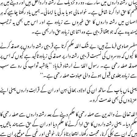
یہاں رشتہ داروں میں سارے، دور و نزدیک کے رشتہ دار داخل ہیں اور دینے میں ہر
قسم کا حق ادا کرنا شامل ہے۔ خواہ مالی ہو یا بدنی یا ایمانی۔ ہمیں یاد رکھنا چاہیے کہ ہر
احسان میں رشتہ داروں کا حق غیروں سے زیادہ ہے اور اس میں بھی یہ ترتیب
پسندیدہ ہے کہ جو جتنا قریبی ہے وہ اتنا ہی زیادہ حق دار بھی ہے۔
مفسر صاوی فرماتے ہیں: بے شک اللہ حکم کرتا ہے قریبی رشتہ داروں پر صدقہ کرنے
کا کیوں کہ دوسروں کی نسبت قریبی رشتہ دار پر صدقہ کی زیادہ تاکید ہے کیوں کہ اس پر
صدقہ صلہ رحمی ہے۔ رسول اللہؐ نے ارشاد فرمایا: ’’بلاشبہ ثواب کی رو سے سب
سے زیادہ جلدی قبول ہونے والی عبادت صلہ رحمی ہے۔‘‘
یعنی ماں باپ کے ساتھ ان کی اولاد، بھائی بہن اور ان کے قرابت داروں یعنی اپنے
عزیزوں کی بھی خدمت کرو۔
اللہ تعالیٰ نے والدین سے صلہ رحمی کا حکم دینے کے بعد رشتہ داروں سے صلہ رحمی کا
حکم دیا۔ یعنی رشتہ داروں کا حق ادا کرنے کا حکم دیا اور ان کے حق سے چند باتیں یہ
ہیں کہ ان سے نیکی کرنا، محبت رکھنا، اچھا برتاؤ کرنا، خوشی اور غمی کے موقع پر ان سے