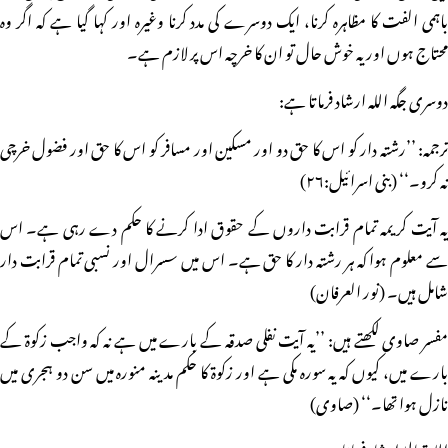
باہمی الفت کا مظاہرہ کرنا، ایک دوسرے کی مدد کرنا وغیرہ اور کہا گیا ہے کہ اگر وہ
محتاج ہوں اور یہ خوش حال تو ان کا خرچہ اس پر لازم ہے۔
دوسری جگہ اللہ ارشاد فرماتا ہے:
ترجمہ: ’’رشتہ دار کو اس کا حق دو اور مسکین اور مسافر کو اس کا حق اور فضول خرچی
نہ کرو۔‘‘ (بنی اسرائیل:۲۶)
یہ آیت کریمہ تمام قرابت داروں کے حقوق ادا کرنے کا حکم دے رہی ہے۔ اس
سے معلوم ہوا کہ ہر رشتہ دار کا حق ہے۔ اس میں سسرال اور نسبی تمام قرابت دار
شامل ہیں۔ (نور العرفان)
مفسر صاوی لکھتے ہیں: ’’یہ آیت نفلی صدقہ کے بارے میں ہے نہ کہ واجب زکوۃ کے
بارے میں، کیوں کہ یہ سورہ مکی ہے اور زکوۃ کا حکم مدینہ منورہ میں سن دو ہجری میں
نازل ہوا تھا۔‘‘ (صاوی)
اللہ تعالیٰ ارشاد فرماتا ہے: