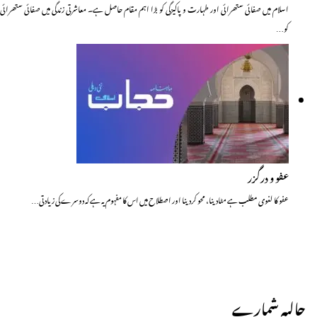
اسلام میں صفائی ستھرائی اور طہارت و پاکیزگی کو بڑا اہم مقام حاصل ہے۔ معاشرتی زندگی میں صفائی ستھرائی
کو…
عفو و درگزر
عفو کا لغوی مطلب ہے مٹادینا، محو کردینا اور اصطلاح میں اس کا مفہوم یہ ہے کہ دوسرے کی زیادتی…
حالیہ شمارے