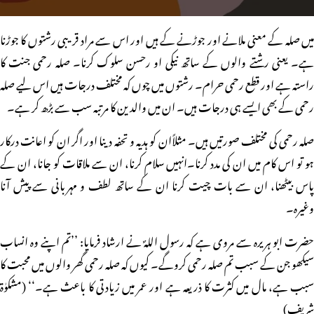
میں صلہ کے معنی ملانے اور جوڑنے کے ہیں اور اس سے مراد قریبی رشتوں کا جوڑنا
ہے۔ یعنی رشتے والوں کے ساتھ نیکی او رحسن سلوک کرنا۔ صلہ رحمی جنت کا
راستہ ہے اور قطع رحمی حرام۔ رشتوں میں چوں کہ مختلف درجات ہیں اس لیے صلہ
رحمی کے بھی ایسے ہی درجات ہیں۔ ان میں والدین کا مرتبہ سب سے بڑھ کر ہے۔
صلہ رحمی کی مختلف صورتیں ہیں۔ مثلاًان کو ہدیہ و تحفہ دینا اور اگر ان کو اعانت درکار
ہو تو اس کام میں ان کی مدد کرنا۔انہیں سلام کرنا، ان سے ملاقات کو جانا، ان کے
پاس بیٹھنا، ان سے بات چیت کرنا ان کے ساتھ لطف و مہربانی سے پیش آنا
وغیرہ۔
حضرت ابو ہریرہ سے مروی ہے کہ رسول اللہؐ نے ارشاد فرمایا: ’’تم اپنے وہ انساب
سیکھو جن کے سبب تم صلہ رحمی کروگے۔ کیوں کہ صلہ رحمی گھر والوں میں محبت کا
سبب ہے، مال میں کثرت کا ذریعہ ہے اور عمر میں زیادتی کا باعث ہے۔‘‘ (مشکوٰۃ
شریف)