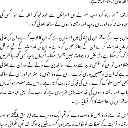
ترجمہ: ’’او ریاد کرو جب ہم نے بنی اسرائیل سے عہد لیا کہ اللہ کے سوا کسی کی
عبادت نہ کرو اور ماں باپ اور رشتہ داروں کے ساتھ بھلائی کرو۔‘‘
ماں باپ کے ساتھ ان کی زندگی میں احسان یہ ہے کہ ان کا ادب کرے، ان کی جانی
و مالی خدمت کرے ان کے جائز حکموں کو مانے۔ ان کی خدمت کے لیے نوافل
ترک کر سکتا ہے، فرائض و واجبات نہیں چھوڑ سکتا۔ اگر ماں باپ کسی گناہ یا کفر میں
مبتلا ہوں تو ان کو اچھی تدبیر سے روکے۔ والدین کے مرنے کے بعد ان سے بھلائی
یہ ہے کہ ان کی وصیتیں پوری کرے۔ ان کے دوستوں کا احترام اور ان کے ساتھ
بھی حسن سلوک کرے۔ان کی قبر کی زیارت کرتا رہے۔ اس سے معلوم ہوا کہ ماں
باپ اور رشتہ داروں کی خدمت بڑی ضروری ہے کہ رب نے اپنی عبادت کے
ساتھ ان کی اطاعت کا ذکر فرمایا ہے۔
اس خدا سے ڈرو جس کا واسطہ دے کر تم ایک دوسرے سے اپنا حق مانگتے ہو اور
رشتہ و قرابت کے تعلقات کو بگاڑنے سے پرہیز کرو۔ یقین جانو کہ اللہ تم پر نگرانی کر رہا