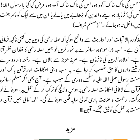
’’اس کی ناک خاک آلود ہو، اس کی ناک خاک آلود ہو،عرض کیا گیا یا رسول اللہؐ!
کس کی؟ فرمایا: جو اپنے والدین کو بڑھاپے میں پائے یا ان میں سے ایک کو پھر جنت
میں داخل نہ ہوجائے۔‘‘ (مسلم شریف)
مذکورہ بالا آیات اور احادیث سے واضح ہوگیا کہ صلہ رحمی کی دین میں کتنی تاکید فرمائی
گئی ہے۔ اب ذرا موجودہ معاشرے پر غور کریں تو ہمیں صلہ رحمی کا فقدان نظر آتا
ہے۔ اولادوالدین کی نافرمان ہے۔ عزیز عزیز سے نالاں ہے۔ رشتہ دار دوسرے
رشتے داروں کا حق غصب کر رہا ہے۔ یہ سب دینی احکامات اور قرآن پاک اور
سنت رسول صلی اللہ علیہ وسلمسے دوری کے سبب ہے۔ آج بھی اگر مسلم معاشرہ
قرآن کے لافانی احکامات صلہ رحمی پر ہوس و لالچ کو ترک کر کے عمل پیرا ہوجائے تو
برکت، رحمت و عنایت باری تعالیٰ سایہ فگن ہوجائے گی۔ اللہ تعالیٰ ہمیں قرآن و
سنت پر عمل کی توفیق بخشے۔ آمین lll
مزید