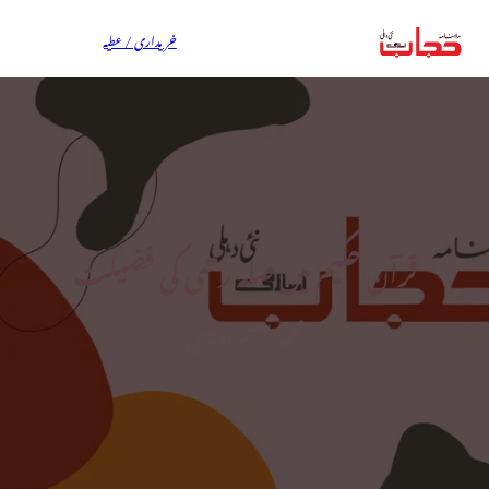
خریداری / عطیہ
قرآن حکیم میں صلہ رحمی کی فضیلت
محمد تبسم اویسی