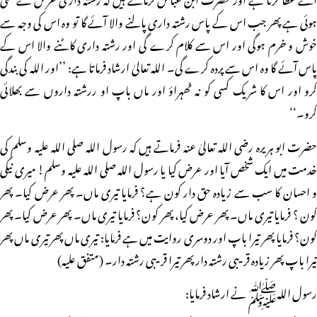
ہوئی ہے پھر جب اس کے پاس رشتہ داری پالنے والا آئے گا تو وہ اس کی وجہ سے
خوش و خرم ہوگی اور اس سے کلام کرے گی اور رشتہ داری کاٹنے والا اس کے
پاس آئے گا وہ اس سے پردہ کرے گی۔ اللہ تعالیٰ ارشاد فرماتا ہے: ’’اور اللہ کی بندگی
کرو اور اس کا شریک کسی کو نہ ٹھہراؤ اور ماں باپ او ررشتہ داروں سے بھلائی
کرو۔‘‘
حضرت ابو ہریرہ رضی اللہ تعالیٰ عنہ فرماتے ہیں کہ رسول اللہ صلی اللہ علیہ وسلم کی
خدمت میں ایک شخص آیا اور عرض کیا یا رسول اللہ صلی اللہ علیہ وسلم! میری نیکی
و احسان کا سب سے زیادہ حق دار کون ہے؟ فرمایا تیری ماں۔ پھر عرض کیا۔ پھر
کون ؟ فرمایا تیری ماں۔ پھر عرض کیا، پھر کون؟ فرمایا تیری ماں۔ پھر عرض کیا۔ پھر
کون؟ فرمایا پھر تیرا باپ اور دوسری روایت میں ہے فرمایا: تیری ماں پھر تیری ماں پھر
تیرا باپ پھر زیادہ قریبی رشتہ دار پھر تیرا قریبی رشتہ دار۔ (متفق علیہ)
رسول اللہﷺ نے ارشاد فرمایا: