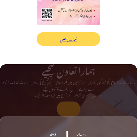
شمارہ پڑھیں
ہمارا تعاون کیجیے
ماہ نامہ حجاب اسلامی گذشتہ کئی دہائیوں سے خواتین میں فکر اسلامی کے فروغ کی خاطر بے لوث خدمات انجام
دے رہا ہے۔ اس ادارے کا تعاون کیجیے
اور دینی و تحریکی لٹریچر کے فروغ میں اپنا حصہ ڈالیے۔
تعاون کیجیے