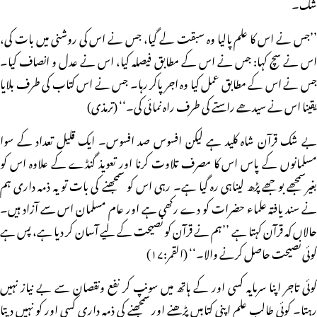
شک۔
’’جس نے اس کا علم پالیا وہ سبقت لے گیا، جس نے اس کی روشنی میں بات کی،
اس نے سچ کہا: جس نے اس کے مطابق فیصلہ کیا، اس نے عدل و انصاف کیا۔
جس نے اس کے مطابق عمل کیا وہ اجر پاکر رہا۔ جس نے اس کتاب کی طرف بلایا
یقینا اس نے سیدھے راستے کی طرف راہ نمائی کی۔‘‘ (ترمذی)
بے شک قرآن شاہ کلید ہے لیکن افسوس صد افسوس۔ ایک قلیل تعداد کے سوا
مسلمانوں کے پاس اس کا مصرف تلاوت کرنا اور تعویذ گنڈے کے علاوہ اس کو
بغیرسمجھے بوجھے پڑھ لیناہی رہ گیا ہے۔ رہی اس کو سمجھنے کی بات تو یہ ذمہ داری ہم
نے سند یافتہ علماء حضرات کو دے رکھی ہے اور عام مسلمان اس سے آزاد ہیں۔
حالاں کہ قرآن کہتا ہے ’’ہم نے قرآن کو نصیحت کے لیے آسان کر دیا ہے، پس ہے
کوئی نصیحت حاصل کرنے والا۔‘‘ (القمر:۱۷)
کوئی تاجر اپنا سرمایہ کسی اور کے ہاتھ میں سونپ کر نفع ونقصان سے بے نیاز نہیں
رہتا۔ کوئی طالب علم اپنی کتابیں پڑھنے اور سمجھنے کی ذمہ داری کسی اور کو نہیں دیتا