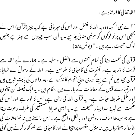
اللہ تعالیٰ کا ارشاد ہے:
’’اے نبی! کہہ دو، یہ اللہ کا فضل اور اس کی مہربانی ہے کہ یہ چیز (قرآن) اس نے
بھیجی اس پر تو لوگوں کو خوشی منانی چاہیے۔ یہ اُن سب چیزوں سے بہتر ہے جنہیں
لوگ سمیٹ رہے ہیں۔‘‘ (یونس:۵۸)
قرآن کی نعمت دنیا کی تمام نعمتوں سے افضل و مفید ہے۔ ہمارے لیے اللہ سے
قربت کا ذریعہ ہے۔ آخرت کی کامیابی کا ضامن ہے۔ اللہ کے رسولؐ نے فرمایا:
قرآن مجید میں تم سے پہلے گزری ہوئی اقوام کا تذکرہ ہے، بعد والوں کی بابت خبریں ہیں
اور تمہارے آپس کے معاملات کے بارے میں احکام ہیں۔ یہ ایک فیصلہ کن قانون
اور مکمل ضابطہ حیات ہے۔ یہ قرآن اللہ کی رسّی ہے، اس کا نور ہے اور اس کی
حکمت سے لبریز سدا بہار نصیحت ہے۔ یہ ایسی صراطِ مستقیم کی طرف دعوت دیتا
ہے جو سیدھا صاف، روشن اور بالکل واضح ہے۔ اس راستے میں نہ خواہشات کی
خاردار جھاڑیاں ہیں نہ منزل مقصود پر پہچانے اور کامیابی سے ہم کنار کرنے میں کوئی