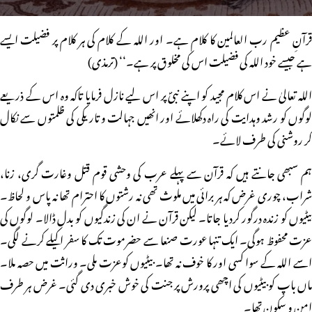
قرآنِ عظیم رب العالمین کا کلام ہے۔ اور اللہ کے کلام کی ہر کلام پر فضیلت ایسے
ہے جیسے خود اللہ کی فضیلت اس کی مخلوق پر ہے۔‘‘ (ترمذی)
اللہ تعالیٰ نے اس کلام مجید کو اپنے نبیؐ پر اس لیے نازل فرمایا تاکہ وہ اس کے ذریعے
لوگوں کو رشد وہدایت کی راہ دکھلائے اور انھیں جہالت و تاریکی کی ظلمتوں سے نکال
کر روشنی کی طرف لائے۔
ہم سبھی جانتے ہیں کہ قرآن سے پہلے عرب کی وحشی قوم قتل وغارت گری، زنا،
شراب، چوری غرض کہ ہر برائی میں ملوث تھی نہ رشتوں کا احترام تھا نہ پاس و لحاظ۔
بیٹیوں کو زندہ درگور کردیا جاتا۔ لیکن قرآن نے ان کی زندگیوں کو بدل ڈالا۔ لوگوں کی
عزت محفوظ ہوگی۔ ایک تنہا عورت صنعا سے حضرموت تک کا سفر اکیلے کرنے لگی۔
اسے اللہ کے سوا کسی اور کا خوف نہ تھا۔ بیٹیوں کوعزت ملی۔ وراثت میں حصہ ملا۔
ماں باپ کو بیٹیوں کی اچھی پرورش پر جنت کی خوش خبری دی گئی۔ غرض ہر طرف
امن و سکون تھا۔