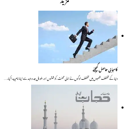
کامیابی حاصل کیجئے
دنیا کے مختلف شعبوں میں مختلف لوگوں نے اپنی محنت ،کوششوں اور طویل جد وجہد سے اپنا نام پیدا کیا،…