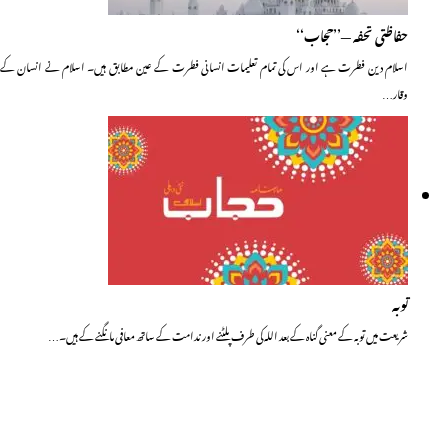
حفاظتی تحفہ —’’حجاب‘‘
اسلام دین فطرت ہے اور اس کی تمام تعلیمات انسانی فطرت کے عین مطابق ہیں۔ اسلام نے انسان کے
وقار…
توبہ
شریعت میں توبہ کے معنی گناہ کے بعد اللہ کی طرف پلٹنے اور ندامت کے ساتھ معافی مانگنے کے ہیں۔…