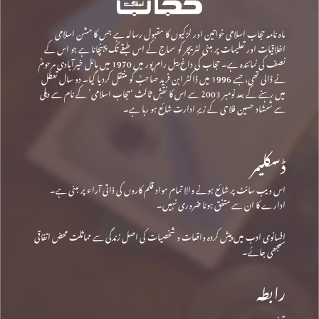
ماہ نامہ حجاب اسلامی خواتین اور لڑکیوں کا مقبول رسالہ ہے جس کا مشن اسلامی
اخلاقیات اور تعلیمات پر مبنی لٹریچر کو سماج کے اس طبقے تک پہنچانا ہے جو اس کے
نصف کی نمائندہ ہے۔ حجاب کی داغ بیل رام پور میں 1970 میں مائل خیرآبادی مرحومؒ
نے ڈالی تھی، جسے 1996 میں ڈاکٹر ابن فرید صاحبؒ کو منتقل کردیا گیا۔ دو سال تعطل
میں رہنے کے بعد نومبر 2003 سے اس کا نقشِ ثالث ‘حجاب اسلامی’ کے نام سے دہلی
سے شمشاد حسین فلاحی کے زیرِ ادارت شائع ہو رہا ہے۔
ڈسکلیمر
اس ویب سائٹ پر شائع ہونے والا تمام مواد قلم کاروں کی ذاتی آراء پر مبنی ہے۔
ادارے کا ان سے متفق ہونا ضروری نہیں۔
افسانوی ادب میں پیش کردہ واقعات و شخصیات کی اصل زندگی سے مماثلت محض اتفاقی
سمجھی جائے۔
رابطہ
پتہ: