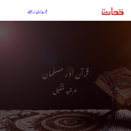
خریداری / عطیہ
قرآن اور مسلمان
عرشیہ شکیل