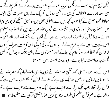
لیکن آج ہم اپنا سب سے قیمتی سرمایہ علما کے ہاتھوں میں دے کر بے فکر بیٹھ گئے۔
یہی وجہ ہمارے اختلاف کی بنی۔ ریشمی رومال تحریک کے بانی حضرت شیخ الہند
مولانا محمود حسنؒ نے کیا خوب کہا: میں نے مالٹا کی جیل میں دو سبق سیکھے کہ پوری دنیا
میں مسلمان دینی اور دنیوی ہر حیثیت سے کیوں تباہ ہو رہے ہیں تو اسباب معلوم
ہوئے۔ پہلا قرآن کو چھوڑنا اور دوسرے ان کے آپس کے اختلاف اور خانہ جنگی۔
اس لیے میں وہیں سے یہ عزم لے کر آیا ہوں کہ باقی زندگی اس کام میں صرف کروں
کہ قرآن کو لفظاً اور معناً عام کیا جائے اور مسلمانوں کے باہمی جنگ و جدال کو کسی
قیمت پر برداشت نہ کیا جائے۔ (وحدتِ امت: ص۳۹-۴)
اس کے بعد مولانا مفتی محمد شفیع صاحبؒ نے بڑی پیاری بات فرمائی کہ حضرت نے
جو دو باتیں فرمائیں دراصل وہ ایک ہی ہے کہ ہم نے قرآن کو چھوڑ دیا۔ اس لیے کہ
قرآن مرکز تھا، جب تک مرکز سے جڑے رہے ایک دوسرے سے جڑے رہے۔ تو
واقعہ ہے کہ ہم قرآن حکیم کی طرف رجوع کریں ہمارا تعلق قرآن سے مضبوط ہو۔lll
مزید