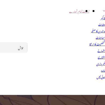
تربیت
تمام شمارے
ذکیر
ینیات
الدین کا صفحہ
ماجیات
خصیت کا ارتقا
فسانے
Search
نشائیے
ھر داری
ائدہ
یوٹی ٹپس