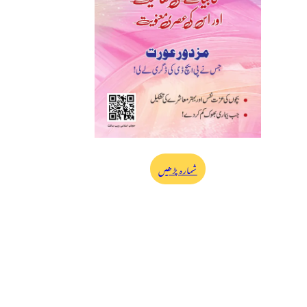
شمارہ پڑھیں