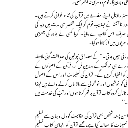
ی و پرہیزگار قوم دوسری نہ ابھر سکی۔
مسٹر راڈیل اپنے مقدمے میں قرآن کی ثناء خوانی کرتے ہیں۔
 نا آشنائے تہذیب قوم کو ایک مختصر سی مدت میں دنیا کی
ل صرف اس کتاب نے بنایا۔ گویا کسی نے جادو کی چھڑی
بوں میں آناً فاناً ہوگیا۔
 مانی نہیں جاتی۔‘‘ کے مصداق نپولین کی صداقت گوئی ملاحظہ
ہ سارے ہی ممالک کے مدبرین مل کر، قرآن کے اصولوں کے
نی کو اختیار کریں گے۔ قرآن کی تعلیمات اور اس کے اصول
نسانی کو خوشیوں اور خوشحالی سے مالا مال کرنے والے ہیں لہٰذا
نازل کردہ کتاب قرآن پر فخر کرتا ہوں اور آپؐ کی خدمت میں
۔‘‘
امن پسند شخص بھی قرآن کی حقانیت کو دل و جان سے تسلیم
علیمات کا مطالعہ کیا ہے، مجھے قرآن کو الہامی کتاب تسلیم