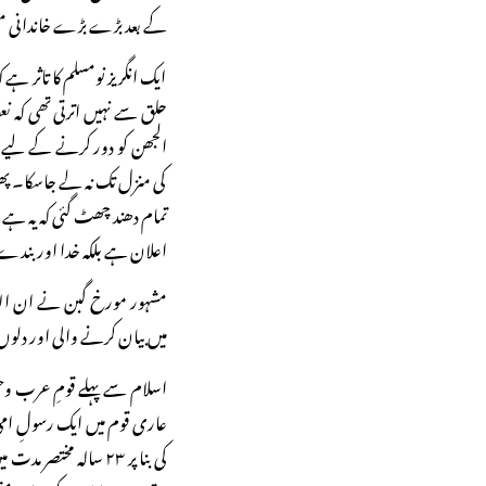
کے بعد بڑے بڑے خاندانی مسل
ایک انگریز نومسلم کا تاثر ہ
حلق سے نہیں اترتی تھی کہ نعو
الجھن کو دور کرنے کے لیے می
کی منزل تک نہ لے جاسکا۔ پھر 
تمام دھند چھٹ گئی کہ یہ ہے
اعلان ہے بلکہ خدا اور بندے
مشہور مورخ گبن نے ان الفاظ 
میں بیان کرنے والی اور دلوں
اسلام سے پہلے قومِ عرب وح
عاری قوم میں ایک رسولِ امی 
کی بنا پر ۲۳ سالہ مخ