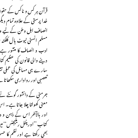
قرآن ہر کس و ناکس کے حقوق 
خدا پرستی کے علاوہ تمام د
مسلم انسٹی ٹیوٹ ہال کلکتہ
ادب و انصاف کا منشور ہے، ا
دینے والی قانون کی عظیم ک
سارے ہی مسائل کی عملی تشر
تعصبی اور رواداری سکھاتا 
جرمنی کے دانشور گوئٹے نے ا
معنی کھولتا چلا جاتا ہے۔ اس
اور بالآخر اس کے ذہن و دم
کتاب ’’اورینٹل ریلیجنس‘‘ میں ل
بھی رکھتا ہے اور نظم کا ح