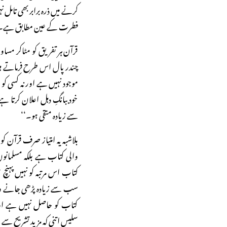
کرنے میں ذرہ برابر بھی تامل 
فطرت کے عین مطابق ہے۔
قرآن ہر تفریق کو مٹاکر مساو
چندر پال اس طرح فرماتے ہیں
موجود نہیں ہے اور نہ کسی کو م
خود ببانگِ دہل اعلان کرتا
سے زیادہ متقی ہو۔‘‘
بلاشبہ یہ امتیاز صرف قرآن
والی کتاب ہے بلکہ مسلمانوں 
کتاب اس مرتبہ کو نہیں پہنچ سک
سب سے زیادہ پڑھی جانے والی
کتاب کو حاصل نہیں ہے اور
سلیس اتنی کہ مزید تشریح سے 