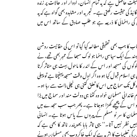
یلت حاصل ہے کہ یہ تمام انسان، ادوار اور حالات پر زندہ
ئیڈ کی حیثیت رکھتی ہے۔ تجربہ اور مشاہدہ بھی گواہ ہے کہ یہ
 کی رہنمائی کا ذریعہ ہے جو طلبِ صادق کے ساتھ اس میں
 کا جب بھی تحقیقی مطالعہ کیا گیا تو اس کی حقانیت روشن
بی ہند کے ایک سیاسی رہنما جو لوک سبھا کے ممبر بھی تھے، نے
پ لوگوں کی مسجد اور اس کے اندر کا ماحول بہت ہی متاثر کرتا
اسلام قبول کیا ہو وہ اگر اول وقت مسجد پہنچتا ہے تو پہلی
کل تک سماج میں اس کا تعلق کتنی ہی نچلی ذات سے رہا ہو۔
اندانی مسلمان خواہ وہ کتنا ہی دولت مند اور سماج میں بڑا
 ہے تو اس کے پیچھے کھڑا ہوجاتا ہے۔ پھر جب سب سجدے میں
مسلمان کا سر نو مسلم کے پیروں کے پاس ہوتا ہے۔ انسانی
ں نظر نہیں آتا۔‘‘ یہی تاثر بابا بھوپندر ناتھ کا بھی ہے کہ
 قرآن کی تعلیمات کا اثر یہ ہے کہ ایک خاکروب بھی مسلمان ہونے