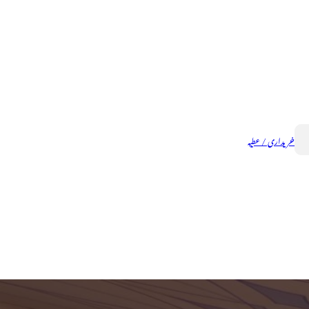
خریداری / عطیہ