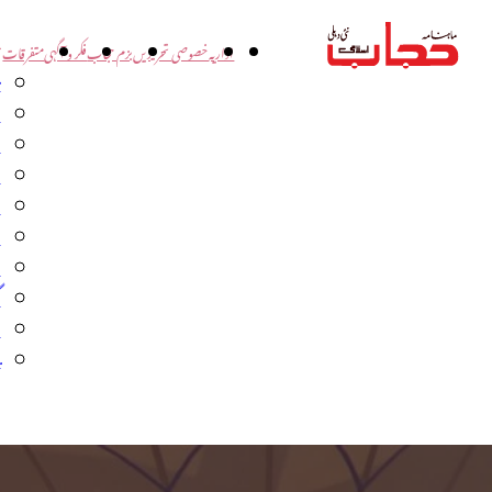
اداریہ
خصوصی تحریریں
بزم حجاب
فکر و آگہی
متفرقات
ت
د
و
س
ش
ا
ا
گ
م
ب