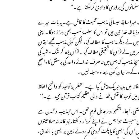
مانوں کی برابری کا دعویٰ کرسکتا ہے۔‘‘
ے کہ میرا سابقہ عیسائی مذہب تثلیث کا قائل ہے۔ یہ بات میرے
ذ باللہ خدا تین ہیں تو اس کا سلسلۂ نسب بھی دراز ہوگا۔ اپنی
ں نے دیگر مذاہب کا مطالعہ کیا، لیکن کوئی مذہب مجھے ایقان
میں نے قرآن کا تحقیقی مطالعہ کیا۔ قرآن پڑھ کر شک و شبہ کی
 سچا مذہب کہ جس میں نہ صرف خدائے واحد کی پرستش کا واضح
 کے درمیان کوئی ربط و وسیلہ نہیں۔
میں ہدیۂ تبریک پیش کیا ہے۔ ’’نظریۂ توحید کو واضح الفاظ
 میں توحید کا نقش بٹھانے والی عظیم کتاب قرآن مجید ہے۔‘‘
شی، اجڈ، جنگجو اور جاہل قوم تھی۔ اس تہذیب و تمدن سے
معبوث ہوا جس نے اپنے کردار و گفتار نیز قائدانہ صلاحیتوں
تصر مدت میں ان کی ایسی کایا پلٹ کردی کہ روئے زمین پر ایسی با اخلاق،