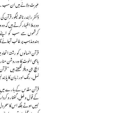
عبرت دلانے میں ان سب سے 
ڈاکٹر رابندر ناتھ ٹیگور قرآ
وہ برملا اظہار کرتے ہیں کہ و
کرشموں سے سب کو اپنے ان
ہندومذہب پر غالب آجائے گا
قرآن انسانوں کو رشتۂ اتحا
باہمی اخوت کا وہ روشن منار
ایچ جی ویلز لکھتے ہیں ’’قر
نسل، رنگ اور زبان کا پابند 
قرآن مقدس کے بارے میں ا
کے قول و فعل، گفتار و کردار
نہیں ہوتے بلکہ اس کا سحر دل 
کی بے عملی ہی تو سدِ راہ بنی 