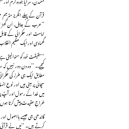
متمدن، سراپا جودوکرم اور متق
قرآن کے پہلے انگریز مترجم 
’’عرب کے جاہل، اَن گھڑ اور
امامت اور حکمرانی کے قاب
گھمادی اور ایک عظیم انقلاب عر
’’حقیقت خود کو منوالیتی ہے
کیجیے۔ ’’وہ دن دور نہیں ک
مطابق ایک ہی طرز کی حکمرا
سچائی پر مبنی ہیں اور نوعِ ا
میں خدا کے رسول اور آپؐ پر 
خراجِ عقیدت پیش کرتا ہوں
گاندھی جی جیسے بااصول اور 
کرتے ہیں۔ ’’میں نے قرآنی ت