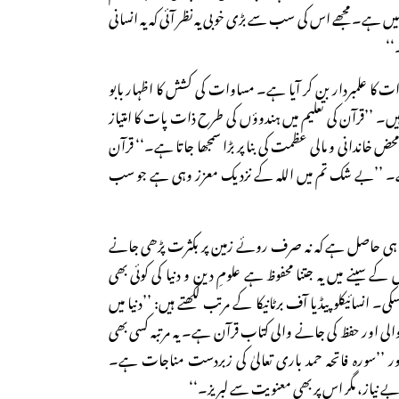
نہیں ہے۔ مجھے اس کی سب سے بڑی خوبی یہ نظر آئی کہ یہ انسانی
‘‘
ات کا علمبردار بن کر آیا ہے۔ مساوات کی کشش کا اظہار بابو
۔ ’’قرآن کی تعلیم میں ہندوؤں کی طرح ذات پات کا امتیاز
حض خاندانی و مالی عظمت کی بنا پر بڑا سمجھا جاتا ہے۔‘‘ قرآن
 ہے۔ ’’بے شک تم میں اللہ کے نزدیک معزز وہی ہے جو سب
 کو ہی حاصل ہے کہ نہ صرف روئے زمین پر بکثرت پڑھی جانے
کے سینے میں یہ جتنا محفوظ ہے علومِ دین و دنیا کی کوئی بھی
ی۔ انسائیکلوپیڈیا آف برٹانیکا کے مرتب لکھتے ہیں: ’’دنیا میں
 اور حفظ کی جانے والی کتاب قرآن ہے۔ یہ مرتبہ کسی بھی
 ’’سورہ فاتحہ حمد باری تعالیٰ کی زبردست مناجات ہے۔
بے نیاز، مگر اس پر بھی معنویت سے لبریز۔‘‘