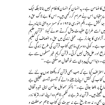
کا ضامن ہے۔ یہ انسان کو انسان کاغلام نہیں بناتا بلکہ ایک
یگر پرستیاں اس نے حرام کررکھی ہیں۔ اس کا بے لاگ حق و
انصاف اہل وطن کے لیے وجۂ کشش ہے۔ یکم جنوری ۱۹۴۵ء کو مسز سروجنی نائیڈو نے
 میں اسے خراجِ عقیدت پیش کرتے ہوئے کہا: ’’قرآنِ حکیم
ٓزادی کا چارٹر ہے، عملی زندگی میں حق و انصاف کی تعلیم
تاب ہے۔ کوئی دوسری مذہبی کتاب قرآن کی طرح زندگی کے
یح اور حل پیش نہیں کرتی۔ قرآن کریم غیر مسلموں سے بے
ہے۔ دنیا اس کی پیروی سے خوشحال ہوسکتی ہے۔‘‘
عتراف کیا ہے کہ جب بھی قرآن کو دیکھتا ہوں یہ نئے نئے
 کتاب کی کشش اپنے پڑھنے والے کو آہستہ آہستہ کھینچتی ہے
اغ پر چھا جاتی ہے۔‘‘ ڈاکٹر سموئیل جانسن اپنی شہرہ آفاق
کھتے ہیں۔ قرآن نہ نثر ہے نہ نظم، تاہم وہ اپنے اندر نثر کا زور
سن بھی۔ نہ وہ تاریخ ہے نہ سیرت کی کتاب تاہم موعظت و