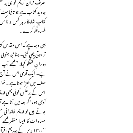
صرف قرآن کریم کو ہی یہ فض
جاوید کتاب ہے جو تاقیامت گا
کتابِ شاہکار ہر کس و ناکس
غوروفکر کرے۔
یہی وجہ ہے کہ اس مقدس کتاب
تر ہوتی چلی گئی۔ چنانچہ جنو
دورانِ گفتگو کہا: ’’مجھے آ
ہے۔ ایک آدمی جس نے آج ہی 
صف میں کھڑا ہوتا ہے۔ خواہ 
اس کے برعکس کوئی بھی قدیم خ
آدمی ہو، اگر بعد میں آتا
جاتے ہیں تو قدیم خاندانی 
مساوات کا ایسا منظر مجھے کہی
’’۱۳۰۰ برس کے بعد بھی