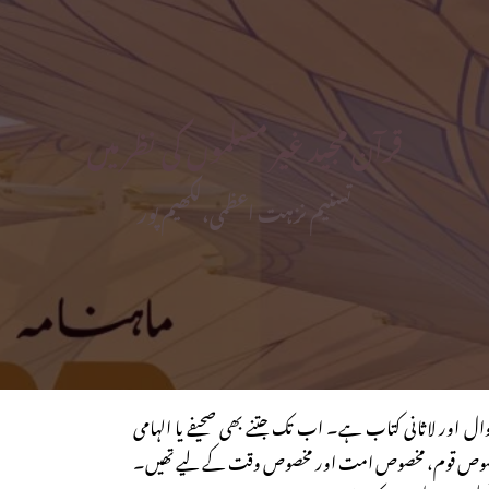
قرآن مجید غیر مسلموں کی نظر میں
تسنیم نزہت اعظمی،لکھیم پور
وال اور لاثانی کتاب ہے۔ اب تک جتنے بھی صحیفے یا الہامی
خصوص قوم، مخصوص امت اور مخصوص وقت کے لیے تھیں۔