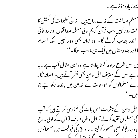
زیادہ مؤثر ہے۔
ن کی مسلم صداقت کے بڑے مداح ہیں۔ قرآنی تعلیمات کی کشش کا
ہ وقت دور نہیں جب قرآن کریم اپنی مسلمہ صداقتوں اور روحانی
در جذب کرلے گا۔ وہ زمانہ بھی دور نہیں جبکہ اسلام
 اور ہندوستان میں ایک ہی مذہب ہوگا۔‘‘
د میں جس طرح مربوط کرنا چاہتا ہے وہ اپنی مثال آپ ہے۔ یہ
ہ ہے جس کے معترف اہل وطن بھی نظر آتے ہیں۔ افسانہ نگار
آن نے مسلمانوں کو مواخات کے بندھن میں باندھ رکھا ہے جو
نہیں۔‘‘
ہلِ وطن کے تاثرات اس بات کی غمازی کرتے ہیں کہ آپ
 کی مسلمان تقلید کرتے تو اہلِ وطن صرف قرآن کے قولی مداح
و دماغ کو بھی مسحور کرلیتا۔ راہِ حق کی قبولیت میں مسلمانوں
ہوئی ہے جس کی علامہ پیشین گوئی اقبال کرچکے ہیں: