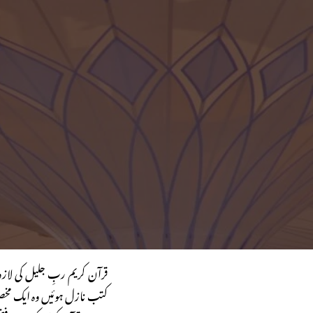
قرآن کریم ربِ جلیل کی لاز
کتب نازل ہوئیں وہ ایک م