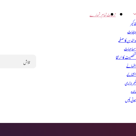
تربیت
تمام شمارے
ذکیر
ینیات
الدین کا صفحہ
ماجیات
خصیت کا ارتقا
فسانے
Search
نشائیے
ھر داری
ائدہ
یوٹی ٹپس