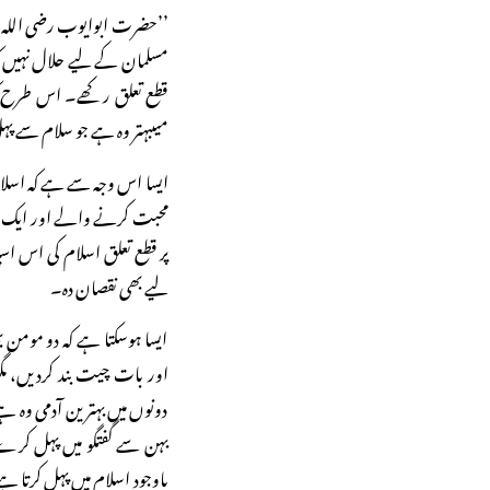
’’حضرت ابوایوب رضی اللہ 
مسلمان کے لیے حلال نہیں کہ 
قطع تعلق رکھے۔ اس طرح کہ 
میںبہتر وہ ہے جو سلام سے 
ایسا اس وجہ سے ہے کہ اسلا
محبت کرنے والے اور ایک 
پر قطع تعلق اسلام کی اس
لیے بھی نقصان دہ۔
ایسا ہوسکتا ہے کہ دو مومن
اور بات چیت بند کردیں، مگر
دونوں میں بہترین آدمی وہ 
بہن سے گفتگو میں پہل کر
باوجود اسلام میں پہل کرتا