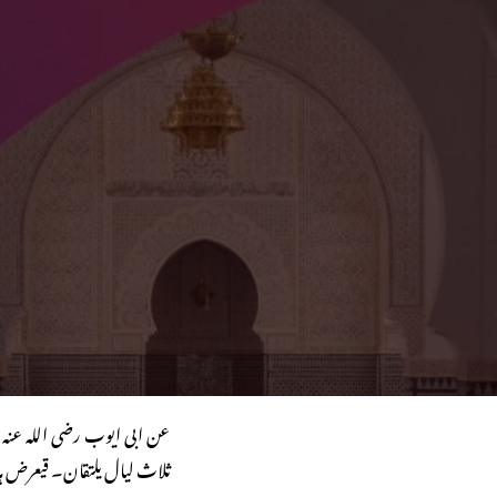
عن ابی ایوب رضی اللہ عنہ 
ثلاث لیال یلتقان۔ قیعرض ہذا