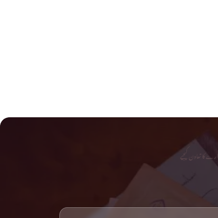
رے کا تعاون کیجیے