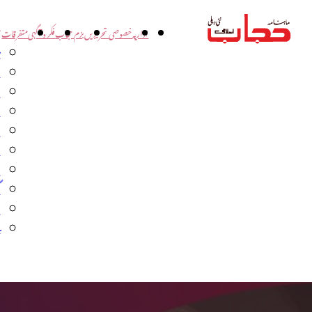
اداریہ
خصوصی تحریریں
بزم حجاب
فکر و آگہی
متفرقات
ت
د
و
س
ش
ا
ا
گ
م
ب