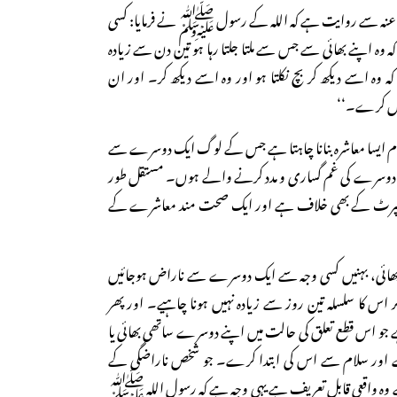
عنہ سے روایت ہے کہ اللہ کے رسول ﷺ نے فرمایا: کسی
وہ اپنے بھائی سے جس سے ملتا جلتا رہا ہو تین دن سے زیادہ
وہ اسے دیکھ کر بچ نکلتا ہو اور وہ اسے دیکھ کر۔ اور ان
پہل کرے۔‘‘
م ایسا معاشرہ بنانا چاہتا ہے جس کے لوگ ایک دوسرے سے
دوسرے کی غم گساری و مدد کرنے والے ہوں۔ مستقل طور
 اسپرٹ کے بھی خلاف ہے اور ایک صحت مند معاشرے کے
 بھائی، بہنیں کسی وجہ سے ایک دوسرے سے ناراض ہوجائیں
 اس کا سلسلہ تین روز سے زیادہ نہیں ہونا چاہیے۔ اور پھر
ہے جو اس قطع تعلق کی حالت میں اپنے دوسرے ساتھی بھائی یا
ے اور سلام سے اس کی ابتدا کرے۔ جو شخص ناراضگی کے
 ہے وہ واقعی قابلِ تعریف ہے یہی وجہ ہے کہ رسول اللہ ﷺ