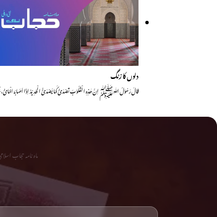
دلوں کا زنگ
قَالَ رَسُوْلُ اللّٰہِﷺ اِنَّ ھٰذِہِ الْقُلُوْبَ تَصْدَئُ کَمَا یَصْدَئَُ الْحَدِیْدُ اِذَا اَصَابَہُ الْمَائُ، قِ
ماہ نامہ حجاب اسلا