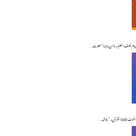
ْمُ، وَالصِّیَامُ نِصْفُ الصَّبْرِ۔ (ابن ماجہ) ’’حضرت…
 ذِکْرِ الْمَوْتِ وَتِلَاوَۃِ الْقُرْآنِ۔ ’’بلاشبہ…