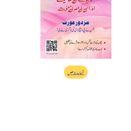
شمارہ پڑھیں