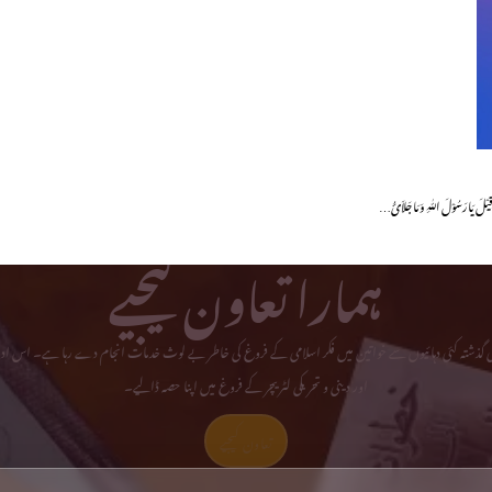
یْلَ یَا رَسُوْلَ اللّٰہِ وَ مَا جَلاَئُ…
ہمارا تعاون کیجیے
می گذشتہ کئی دہائیوں سے خواتین میں فکر اسلامی کے فروغ کی خاطر بے لوث خدمات انجام دے رہا ہے۔ اس ادا
اور دینی و تحریکی لٹریچر کے فروغ میں اپنا حصہ ڈالیے۔
تعاون کیجیے