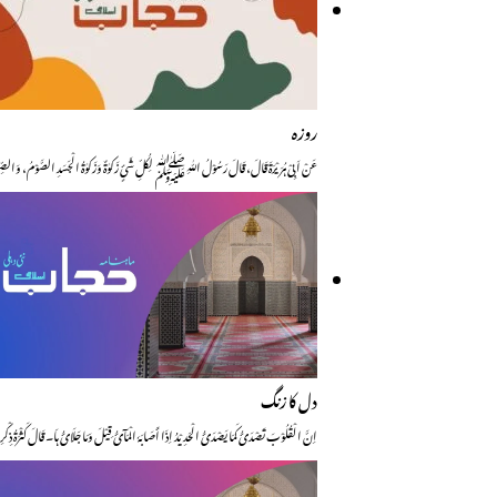
روزہ
عَنْ اَبِیْ ہُرَیْرَۃَ قَالَ، قَالَ رَسُوْلُ اللّٰہِ ﷺ لِکُلِّ شَیٍٔ زَکوٰۃٌ وَزَکوٰۃُ الْجَسَدِ الصَّو
دل کا زنگ
اِنَّ الْقُلُوْبَ تَصْدَئُ کَمَا یَصْدَئُ الْحَدِیْدُ اِذَا أَصَابَہٗ الْمَآئُ قِیْلَ وَمَا جَلَائُ ہَا۔ قَالَ کَثْرَۃُ