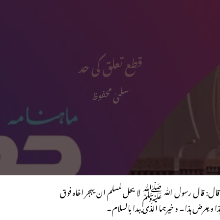
قطع تعلق کی حد
سلمیٰ محفوظ
قال: قال رسول اللّٰہ ﷺ لا یحل لمسلم ان یہجر اخاہ فوق
 ویعرض ہذا۔ و خیرہما الذی یبدا بالسلام۔