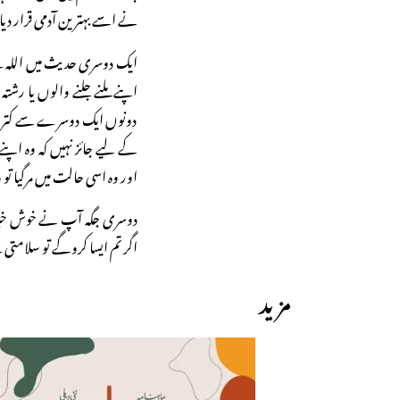
نے اسے بہترین آدمی قرار د
ایک دوسری حدیث میں اللہ
اپنے ملنے جلنے والوں یا رشتہ
دونوں ایک دوسرے سے کترا ک
کے لیے جائز نہیں کہ وہ اپ
اور وہ اسی حالت میں مرگیا تو 
دوسری جگہ آپ نے خوش خبری د
اگر تم ایسا کروگے تو سلامت
مزید