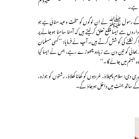
یا ہے۔
 کے رسول ﷺ نے ان لوگوں کو سخت وعید سنائی ہے جو
 داروں سے ایسا قطع تعلق کرلیتے ہیں کہ آمنا سامنا ہوجانے پر
ر نکلنے کی کوشش کرتے ہیں۔ آپ نے فرمایا: ’’کسی مسلمان
نے بھائی کو تین دن سے زیادہ چھوڑے رہے، جس نے ایسا کیا
وہ جہنم میں جائے گا۔‘‘
ی: سلام پھیلاؤ، غریبوں کو کھانا کھلاؤ، رشتوں کو جوڑو،
ی کے ساتھ جنت میں داخل ہوجاؤ گے۔