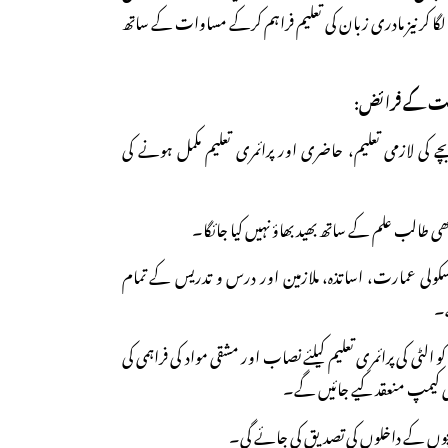
 لگا کر نیز مادری زبان کی تعلیم فراہم کرکے مساوات کے ساتھ
کومت کے فرائض:
ے ہر بچے کی لازمی تعلیم، حاضری اور پرائمری تعلیم مکمل ہونے کی
سکولی عمارت، اساتذہ، ملازمین اور درس و تدریس کے تمام
ے۔
ترین کو الٹی کی پرائمری تعلیم کیلئے نصاب اور مشقی مواد کی فراہمی کی
بیتی کیمپ منعقد کیے جائیں گے۔