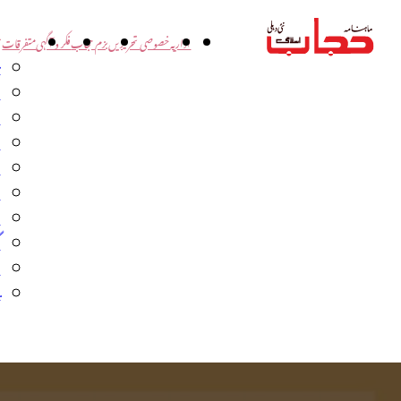
اداریہ
خصوصی تحریریں
بزم حجاب
فکر و آگہی
متفرقات
ت
د
و
س
ش
ا
ا
گ
م
ب