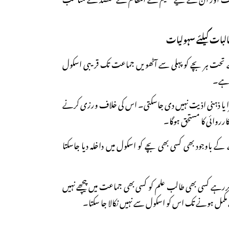
طالبات کیلئے سہولیات
لیمی قانون کی دفعہ ۲ کے تحت ہر بچے کو پہلی سے آٹھویں جماعت تک قریبی اسکول
 ہے۔
 سزا یا ذہنی اذیت نہیں دی جاسکتی۔ اس کی خلاف ورزی کرنے
ارروائی کا مستحق ہوگا۔
ے کے باوجود بھی کسی بھی بچے کو اسکول میں داخلہ دیا جاسکتا
کررہے کسی بھی طالب علم کو کسی بھی جماعت میں پیچھے نہیں
کے مکمل ہونے تک اس کو اسکول سے نہیں نکالا جا سکتا۔