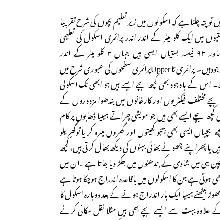
یں تو پتہ چلتا ہے کہ اسکولوں میں زیر تعلیم بچوں کی شرح تقریبا
ے۔ ۹۸ فیصد بستیوں میں ایک کلو میٹر کے اندر اندر پرائمری اسکول کی تعلیمی
سہولتیں مہیا کرائی جاچکی ہیںاور ۹۲ فیصد بستیاں ایسی ہیں جہاں ۳ کلو میٹر کے اندر
اندرUpperپرائمری اسکول موجودہیں۔ پرائمری تا Upperپرائمری سطحوں کی عبوری شرح میں
ے۔ اس کے باوجود بھی کچھ بچے ایسے ہیں جو ابھی تک اسکولی
 بچے مختلف فیکٹریوں اور کارخانوں میں بندھوا مزدوروں کے
 کچھ بچے ایسے بھی ہیں جو مویشی چراتے ہیںیا ڈھابوں پر کام
یاں ایسی بھی ہیںجو کھیتوں اور گھروں میںرہ کر یا توگھریلو
ہیں یا پھراپنے چھوٹے بھائی بہنوں کی دیکھ بھال کرتی ہیں، کچھ
چپن ہی میں شادی کے بندھنوں میں جکڑ دیا جاتا ہے۔ان میں
بھی ہوتی ہے جن کا اسکولوں میں باقاعدہ اندراج ہوچکا ہوتا ہے
ی چھوڑ بیٹھتے ہیںیا ایک بار اندراج ہونے کے بعد دوبارہ اسکول کا
لاوہ بہت سے ایسے بچے بھی ہیں مثلا نقل مکانی کرنے