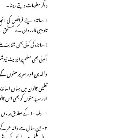
دیگر معلومات دیتے رہنا۔
l اساتذہ اپنے فرائض کی ا
تادیبی کارروائی کے مستحق س
l اساتذہ کی کوئی بھی شکایت ملنے پر انہیں Redressed کیا جائے گا۔
l کوئی بھی معلم پرائیو یٹ ٹیوشن یا پرائیویٹ تدریس کے کاموں میں حصہ نہیں لے سکتا۔
والدین اور سرپرستوں کے
تعلیمی قانون میں جہاں اساتذ
اور سر پرستوں کو بھی اس قان
۱- دفعہ ۱۰ کے مطابق ہر ماں باپ اپنے بچوں کو نزدیکی اسکول میں داخل کریں گے۔
سال مکمل ہونے تک نگہداش