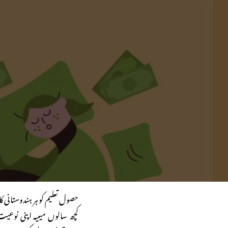
حصول تعلیم کو ہر ہندوستانی کا 
کچھ سالوں میںیہ اپنی نوعیت