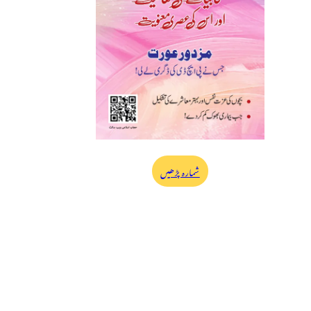
شمارہ پڑھیں