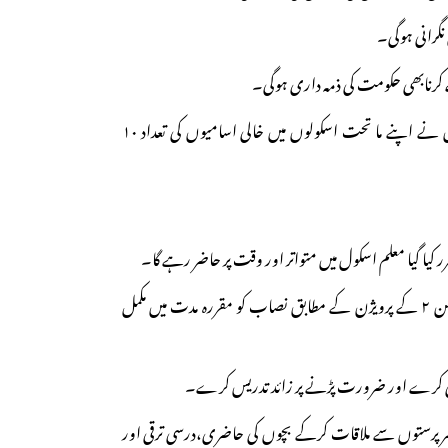
۸۔ حکومت یا مقامی اکائیوں نے اپنے ما تحت اسکولوں میں خالی اسامیوں کی تعداد ۱۰
l سیکشن ۲۹ کے سب سیکشن ۲ کے پرویژن کے مطابق نصاب کو مقررہ مدت میں مکمل
، سرپرستوں سے ملاقات کرکے بچوں کی حاضری،درسی ترقی اور