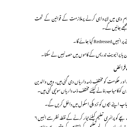
نجام دہی میں لاپرواہی کرنے پرملازمت کے قوانین کے تحت
مجھے جائیں گے۔
 فرائض
ہ اور حکومت کو مختلف ذمہ داریاں دی گئی ہیں، وہیں والدین
ون کوکامیاب بنانے کیلئے مختلف ذمہ داریاں سونپی گئی ہیں۔
۲- تین سال سے ذائد عمر کے بچے کو پرائمری تعلیم کیلئے تیار کرنے کے نقطہ نظر سے انہیں ۶
ت اور ان کے لیے تعلیم کے انتظام کے مقصد سے مناسب