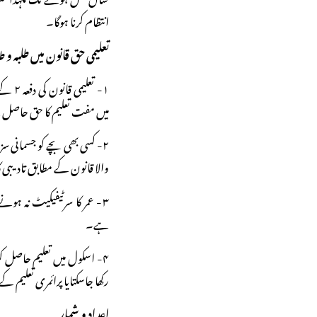
انتظام کرنا ہوگا۔
تعلیمی حق قانون میں طلبہ و 
۱- تع
میں مفت تعلیم کا حق حاصل
۲- کسی بھی بچے کو جسمانی
والا قانون کے مطابق تادیبی ک
۳- عمر کا سرٹیفیکیٹ نہ ہون
ہے۔
۴- اسکول میں تعلیم حاصل 
رکھا جاسکتایا پرائمری تعلیم 
اعداد و شمار