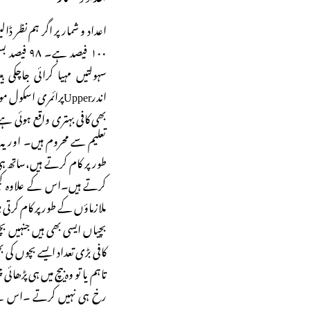
اعداد و شمار پر اگر ہم نظر ڈال
۱۰۰ فیصد ہ
بھی کافی بہتری واقع ہوئی ہ
تعلیم سے محروم ہیں۔ اور یہ
طور پر کام کرتے ہیں،ساتھ ہی
کرتے ہیں۔اس کے علاوہ کچھ بچ
ملازماؤں کے طور پر کام کرتی 
بچیاں ایسی بھی ہیں جنہیں ب
کافی بڑی تعداد ایسے بچوں کی 
تاہم یا تو وہ بیچ میں ہی پڑھائ
رخ ہی نہیں کرتے ۔اس کے ع