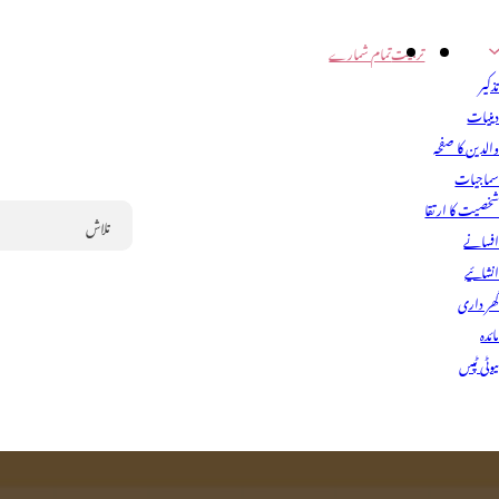
تربیت
تمام شمارے
ذکیر
ینیات
الدین کا صفحہ
ماجیات
خصیت کا ارتقا
فسانے
Search
نشائیے
ھر داری
ائدہ
یوٹی ٹپس