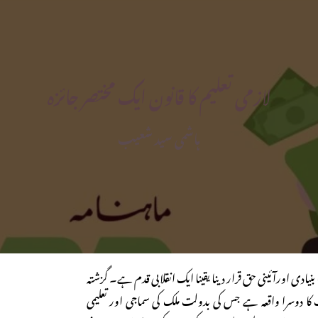
لازمی تعلیم کا قانون ایک مختصر جائزہ
ہاشمی سید شعیب
بنیادی اورآئینی حق قرار دینا یقینا ایک انقلابی قدم ہے۔ گزشتہ
 کا دوسرا واقعہ ہے جس کی بدولت ملک کی سماجی اور تعلیمی