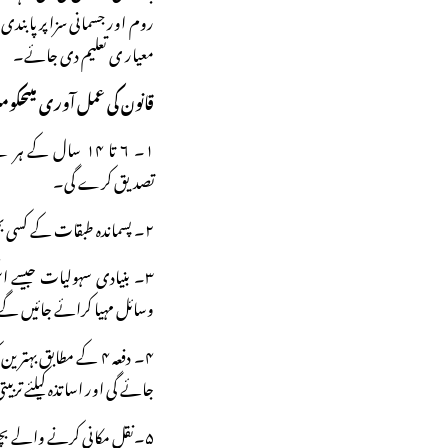
روم اور جسمانی سزا پر پابندی
معیار ی تعلیم دی جائے۔
قانون کی عمل آوری میںح
۱۔ ۶ تا ۱۴ سال ک
تصدیق کرے گی۔
۲۔ پسماندہ طبقات کے کسی بھی طالب علم کے ساتھ بھید بھاؤ نہیں کیا جائگا۔
۳۔ بنیادی سہولیات جیسے ا
وسائل مہیا کرائے جائیں گ
۴۔ دفعہ ۴ کے مطابق بہ
جائے گی اور اساتذہ کیلئے تر
۵۔نقل مکانی کرنے والے بچوں کے داخلوں کی تصدیق کی جائے گی۔