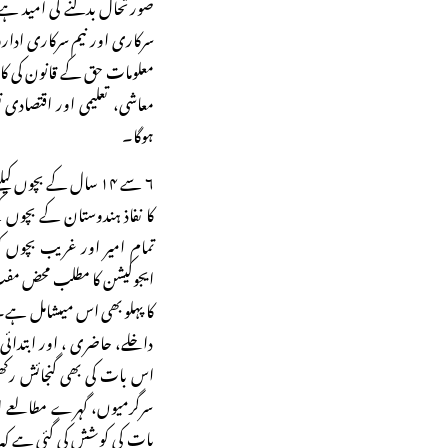
صورتحال بدلنے کی امید ہے
سرکاری اور نیم سرکاری ادارو
معلومات حق کے قانون کی کام
معاشی، تعلیمی اور اقتصادی 
ہوگا۔
۶ سے ۱۴ سال کے بچوں
کا نفاذ ہندوستان کے بچوں
تمام امیر اور غریب بچوں 
ایجوکیشن کا مطلب محض مفت او
کا پہلو بھی اس میںشامل ہ
داخلے، حاضری ، اور ابتدائی
اس بات کی بھی گنجائش رکھی
سرگرمیوں، گہرے مطالعے او
بات کی کوشش کی گئی ہے کہ بچ