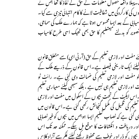
۔پہلا واقعہ حصول معلومات کے حق کے نفاذ کا تھا جس نے
ں کی کارکردگی میں شفافیت لانے کا کام انتہائی تیزی سے کیا۔
یابی کے بعد ایسا محسوس ہوتا ہے کہ ہمارے ملک کی سماجی،
تصویر کو بدلنے میںتعلیم کا حق بھی ٹھیک اسی طرح کامیاب
 کیلئے مفت اور لازمی تعلیم کے حق (آر ٹی ای) سے متعلق قانون
 کیلئے ایک تاریخی فیصلہ ہے۔اس قانون کے ذریعے ملک کے
کو مفت اور لازمی تعلیم کی ضمانت دی گئی ہے۔ رائٹ ٹو
ر لازمی تعلیم ہی نہیں ہے ، بلکہ سبھی کیلئے معیاری تعلیم
ے۔اس ایکٹ کے تحت بچو ں کے اسکول میں مفت اور لازمی
 تعلیم کی تکمیل کی مکمل گنجائش رکھی گئی ہے۔اس قانون میں
 گئی ہے کہ نصاب تعلیم ایسا ہوجس میں بچوں کوغیر نصابی
ر دریافت و انکشافات کا موقع مل سکے۔ ممکنہ حد تک اس
وں کو ڈر اور خوف سے محفوظ رکھنے کیلئے فکر سے آزاد کلاس