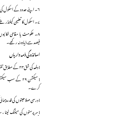
۶۔ اپنے حدود کے اسکول کی نگرانی ہوگی۔
۷۔ اسکول کا تعلیمی کیلنڈر طے کرنابھی حکومت کی ذمہ داری ہوگی۔
فیصد سے ذیادہ نہ رکھے۔
اساتذہ کی ذمہ داریاں
l دفعہ کی شق۲۳ کے مطابق تقرر کیا گیا معلم اسکول میں متواتر اور وقت پر حاضر رہے گا۔
کرے۔
l درسی صلاحیتوں کی قدر پیمائی کرے اور ضرورت پڑنے پر زائد تدریس کرے۔
l سرپرستوں کی میٹنگ لینا 