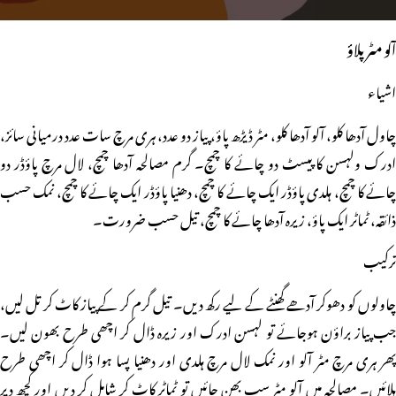
آلو مٹر پلاؤ
اشیاء
چاول آدھا کلو، آلو آدھا کلو، مٹر ڈیڑھ پاؤ، پیاز دو عدد، ہری مرچ سات عدد درمیانی سائز،
ادرک ولہسن کا پیسٹ دو چائے کا چمچ۔ گرم مصالحہ آدھا چمچ، لال مرچ پاؤڈر دو
چائے کا چمچ، ہلدی پاؤڈر ایک چائے کا چمچ، دھنیا پاؤڈر ایک چائے کا چمچ، نمک حسب
ذائقہ، ٹماٹر ایک پاؤ، زیرہ آدھا چائے کا چمچ، تیل حسب ضرورت۔
ترکیب
چاولوں کو دھوکر آدھے گھنٹے کے لیے رکھ دیں۔ تیل گرم کر کے پیاز کاٹ کر تل لیں،
جب پیاز براؤن ہوجائے تو لہسن ادرک اور زیرہ ڈال کر اچھی طرح بھون لیں۔
پھر ہری مرچ مٹر آلو اور نمک لال مرچ ہلدی اور دھنیا پسا ہوا ڈال کر اچھی طرح
ہلائیں۔ مصالحہ میں آلو مٹر سب بھن جائیں تو ٹماٹر کاٹ کر شامل کر دیں اور کچھ دیر