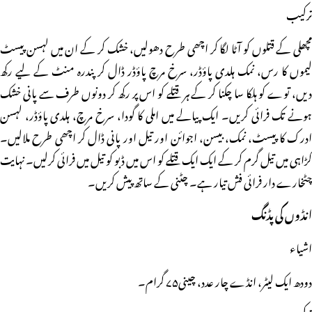
ترکیب
مچھلی کے قتلوں کو آٹا لگا کر اچھی طرح دھولیں، خشک کر کے ان میں لہسن پیسٹ
لیموں کا رس، نمک ہلدی پاؤڈر، سرخ مرچ پاؤڈر ڈال کر پندرہ منٹ کے لیے رکھ
دیں، توے کو ہلکا سا چکنا کر کے ہر قتلے کو اس پر رکھ کر دونوں طرف سے پانی خشک
ہونے تک فرائی کریں۔ ایک پیالے میں املی کا گودا، سرخ مرچ، ہلدی پاؤڈر، لہسن
ادرک کا پیسٹ، نمک، بیسن، اجوائن اور تیل اور پانی ڈال کر اچھی طرح ملالیں۔
کڑاہی میں تیل گرم کر کے ایک ایک قتلے کو اس میں ڈبو کو تیل میں فرائی کرلیں۔ نہایت
چٹخارے دار فرائی فش تیار ہے۔ چٹنی کے ساتھ پیش کریں۔
انڈوں کی پڈنگ
اشیاء
دودھ ایک لیٹر، انڈے چار عدد، چینی۷۵ گرام۔