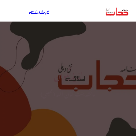
خریداری / عطیہ
لذیذ پکوان
عائشہ بنت امان اللہ (ممبئی)