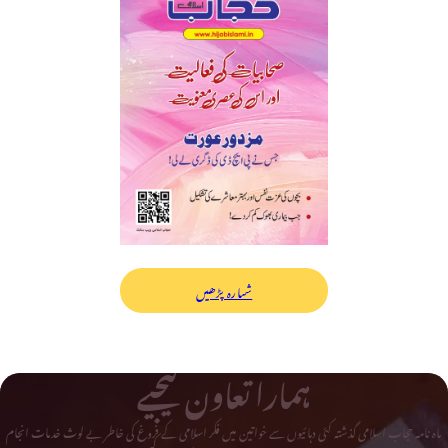
شمارہ پڑھیں
ہمارا تعاون کیجیے
ماہ نامہ حجاب اسلامی گذشتہ کئی دہائیوں سے خواتین میں فکر اسلامی کے فروغ کی خاطر بے لوث خدمات انجام