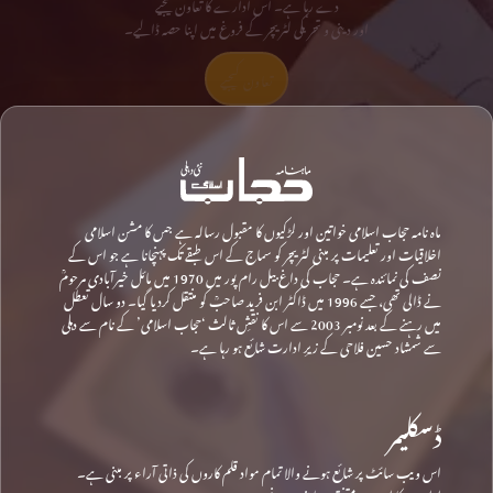
دے رہا ہے۔ اس ادارے کا تعاون کیجیے
اور دینی و تحریکی لٹریچر کے فروغ میں اپنا حصہ ڈالیے۔
تعاون کیجیے
ماہ نامہ حجاب اسلامی خواتین اور لڑکیوں کا مقبول رسالہ ہے جس کا مشن اسلامی
اخلاقیات اور تعلیمات پر مبنی لٹریچر کو سماج کے اس طبقے تک پہنچانا ہے جو اس کے
نصف کی نمائندہ ہے۔ حجاب کی داغ بیل رام پور میں 1970 میں مائل خیرآبادی مرحومؒ
نے ڈالی تھی، جسے 1996 میں ڈاکٹر ابن فرید صاحبؒ کو منتقل کردیا گیا۔ دو سال تعطل
میں رہنے کے بعد نومبر 2003 سے اس کا نقشِ ثالث ‘حجاب اسلامی’ کے نام سے دہلی
سے شمشاد حسین فلاحی کے زیرِ ادارت شائع ہو رہا ہے۔
ڈسکلیمر
اس ویب سائٹ پر شائع ہونے والا تمام مواد قلم کاروں کی ذاتی آراء پر مبنی ہے۔
ادارے کا ان سے متفق ہونا ضروری نہیں۔