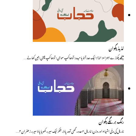
لذیذ پکوان
میٹھے پکوڑے اجزاء: انڈا: ایک عدد آٹا یا میدہ : آدھا کپ سوجی : آدھا کپ چینی : تین کھانے…
رنگ برنگے پکوان
ناریل کی برفی اشیاء اور وزن: ناریل ۳ عدد۔ گھی آدھ پاؤ، شکر ایک سیر۔ کھویا پاؤ سیر۔ زعفران ۲…