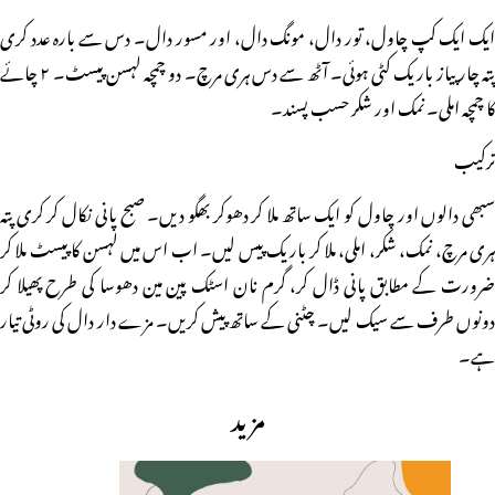
ایک ایک کپ چاول، تور دال، مونگ دال، اور مسور دال۔ دس سے بارہ عدد کری
پتہ چار پیاز باریک کٹی ہوئی۔ آٹھ سے دس ہری مرچ۔ دو چمچہ لہسن پیسٹ۔ ۲ چائے
کا چمچہ املی۔ نمک اور شکر حسب پسند۔
ترکیب
سبھی دالوں اور چاول کو ایک ساتھ ملا کر دھوکر بھگو دیں۔ صبح پانی نکال کر کری پتہ
ہری مرچ، نمک، شکر، املی، ملا کر باریک پیس لیں۔ اب اس میں لہسن کا پیسٹ ملا کر
ضرورت کے مطابق پانی ڈال کر، گرم نان اسٹک پین مین دھوسا کی طرح پھیلا کر
دونوں طرف سے سیک لیں۔ چٹنی کے ساتھ پیش کریں۔ مزے دار دال کی روٹی تیار
ہے۔
مزید