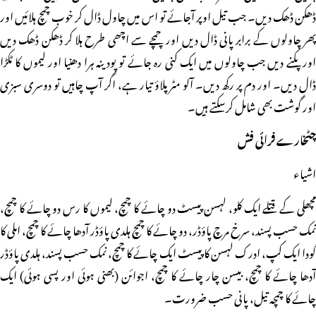
ڈھکن ڈھک دیں۔ جب تیل اوپر آجائے تو اس میں چاول ڈال کر خوب چمچ ہلائیں اور
پھر چاولوں کے برابر پانی ڈال دیں اور چمچے سے اچھی طرح ہلا کر ڈھکن ڈھک دیں
اور پکنے دیں جب چاولوں میں ایک کنی رہ جائے تو پودینہ ہرا دھنیا اور لیموں کا ٹکڑا
ڈال دیں۔ اور دم پر رکھ دیں۔ آلو مٹر پلاؤ تیار ہے، اگر آپ چاہیں تو دوسری سبزی
اور گوشت بھی شامل کرسکتے ہیں۔
چٹخارے فرائی فش
اشیاء
مچھلی کے قتلے ایک کلو، لہسن پیسٹ دو چائے کا چمچ، لیموں کا رس دو چائے کا چمچ،
نمک حسب پسند، سرخ مرچ پاؤڈر، دو چائے کا چمچ ہلدی پاؤڈر آدھا چائے کا چمچ، املی کا
گودا ایک کپ، ادرک لہسن کا پیسٹ ایک چائے کا چمچ، نمک حسب پسند، ہلدی پاؤڈر
آدھا چائے کا چمچ، بیسن چار چائے کا چمچ، اجوائن (بھنی ہوئی اور پسی ہوئی) ایک
چائے کا چمچہ تیل، پانی حسب ضرورت۔