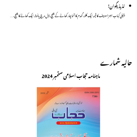
لذیذ پکوان!
چپلی کباب اجزاء:بیف کا قیمہ ایک کلو، گندم کا آٹا چار کھانے کے چمچ،لال مرچ پائوڈر ایک کھانے کا چمچ،…
حالیہ شمارے
ماہنامہ حجاب اسلامی ستمبر 2024