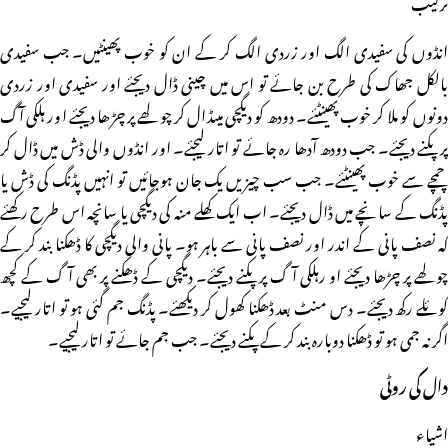
ترکیب
انڈوں کی سفیدی الگ اور زردی الگ کر کے ان کو خوب پھینٹیں۔ جب سفیدی
بالکل جھاک کی طرح بن جائے تو اس میں چینی ڈال دیجئے اور سفیدی اور زردی
دونوں کو ملا کر خوب پھینٹئے۔ دودھ کو دیگچی میںڈال کر چولھے پر چڑھا دیجئے اور ہلکی آگ
پر پکنے دیجئے۔ جب دودھ آدھا رہ جائے تو اتار لیجئے۔ اور انڈوں والی ڈش میں ڈال کر
چمچے سے خوب پھینٹئے۔ جب سب چیزیں یک جان ہوجائیں تو انہیں پڈنگ کی ڈش یا
پڈنگ کے سانچے میں ڈال دیجئے۔ اب ایک کھلے منہ کی دیگچی یا سانچہ اس طرح رکھئے
کہ نصف پانی کے اندر اور نصف پانی سے باہر ہو۔ پانی والی دیگچی کا ڈھکنا بند کر کے
چولھے پر چڑھا دیجئے او رہلکی آگ پر پکنے دیجئے۔ دیگچی کے ڈھکنے پر بھی آگ کے کچھ
کوئلے رکھ دیجئے۔ دس منٹ بعد ڈھکنا کھول کر دیکھئے۔ پڈنگ جم گئی ہو تو اتار لیجیے۔
اگر نہ جمی ہو تو ڈھکنا دوبارہ بند کر کے پکنے دیجئے۔ جب جم جائے تو اتار لیجیے۔
دال کی روٹی
اشیاء