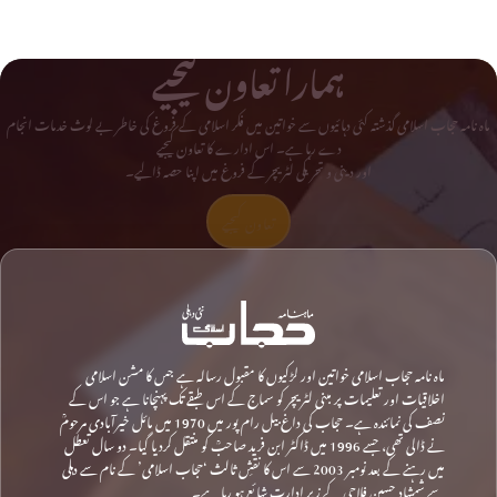
ہمارا تعاون کیجیے
ماہ نامہ حجاب اسلامی گذشتہ کئی دہائیوں سے خواتین میں فکر اسلامی کے فروغ کی خاطر بے لوث خدمات انجام
دے رہا ہے۔ اس ادارے کا تعاون کیجیے
اور دینی و تحریکی لٹریچر کے فروغ میں اپنا حصہ ڈالیے۔
تعاون کیجیے
ماہ نامہ حجاب اسلامی خواتین اور لڑکیوں کا مقبول رسالہ ہے جس کا مشن اسلامی
اخلاقیات اور تعلیمات پر مبنی لٹریچر کو سماج کے اس طبقے تک پہنچانا ہے جو اس کے
نصف کی نمائندہ ہے۔ حجاب کی داغ بیل رام پور میں 1970 میں مائل خیرآبادی مرحومؒ
نے ڈالی تھی، جسے 1996 میں ڈاکٹر ابن فرید صاحبؒ کو منتقل کردیا گیا۔ دو سال تعطل
میں رہنے کے بعد نومبر 2003 سے اس کا نقشِ ثالث ‘حجاب اسلامی’ کے نام سے دہلی
سے شمشاد حسین فلاحی کے زیرِ ادارت شائع ہو رہا ہے۔