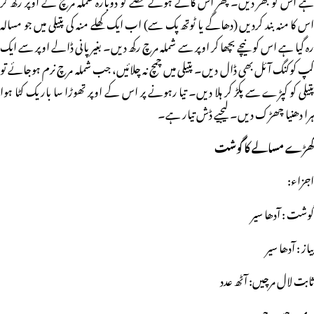
اس کا منہ بند کردیں (دھاگے یا ٹوتھ پک سے) اب ایک کھلے منہ کی پتیلی میں جو مسالہ
رہ گیا ہے اس کو نیچے بچھا کر اوپر سے شملہ مرچ رکھ دیں۔ بغیر پانی ڈالے اوپر سے ایک
کپ کوکنگ آئل بھی ڈال دیں۔ پتیلی میں چمچ نہ چلائیں، جب شملہ مرچ نرم ہوجائے تو
پتیلی کو کپڑے سے پکڑ کر ہلا دیں۔ تیا رہونے پر اس کے اوپر تھوڑا سا باریک کٹا ہوا
ہرا دھنیا چھڑک دیں۔ لیجیے ڈش تیار ہے۔
کھڑے مسالے کا گوشت
اجزاء:
گوشت : آدھا سیر
پیاز : آدھا سیر
ثابت لال مرچیں: آٹھ عدد
ہری مرچیں: چھ عدد