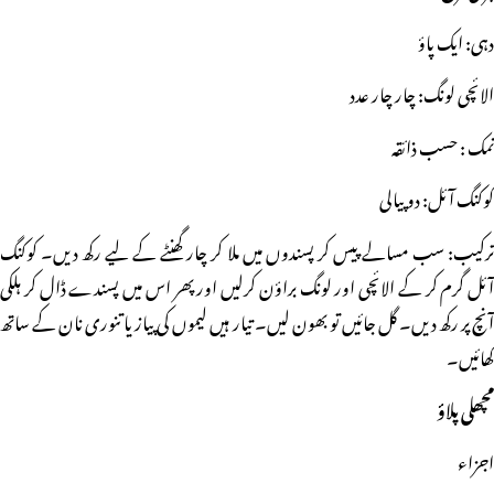
دہی: ایک پاؤ
الائچی لونگ: چار چار عدد
نمک : حسب ذائقہ
کوکنگ آئل: دو پیالی
ترکیب: سب مسالے پیس کر پسندوں میں ملا کر چار گھنٹے کے لیے رکھ دیں۔ کوکنگ
آئل گرم کر کے الائچی اور لونگ براؤن کرلیں اور پھر اس میں پسندے ڈال کر ہلکی
آنچ پر رکھ دیں۔ گل جائیں تو بھون لیں۔ تیار ہیں لیموں کی پیاز یا تنوری نان کے ساتھ
کھائیں۔
مچھلی پلاؤ
اجزاء