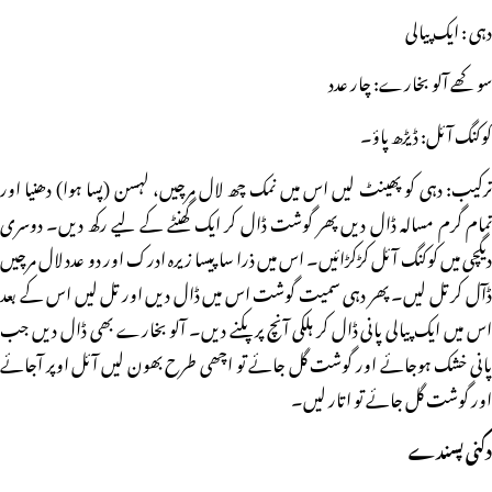
دہی : ایک پیالی
سوکھے آلو بخارے: چار عدد
کوکنگ آئل: ڈیڑھ پاؤ۔
ترکیب: دہی کو پھینٹ لیں اس میں نمک چھ لال مرچیں، لہسن (پسا ہوا) دھنیا اور
تمام گرم مسالہ ڈال دیں پھر گوشت ڈال کر ایک گھنٹے کے لیے رکھ دیں۔ دوسری
دیگچی میں کوکنگ آئل کڑکڑائیں۔ اس میں ذرا سا پیسا زیرہ ادرک اور دو عدد لال مرچیں
ڈآل کر تل لیں۔ پھر دہی سمیت گوشت اس میں ڈال دیں اور تل لیں اس کے بعد
اس میں ایک پیالی پانی ڈال کر ہلکی آنچ پر پکنے دیں۔ آلو بخارے بھی ڈال دیں جب
پانی خشک ہوجائے اور گوشت گل جائے تو اچھی طرح بھون لیں آئل اوپر آجائے
اور گوشت گل جائے تو اتار لیں۔
دکنی پسندے