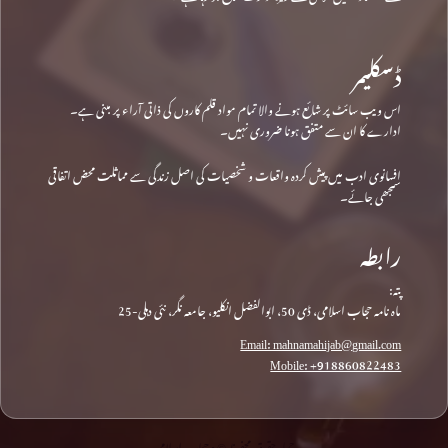
ڈسکلیمر
اس ویب سائٹ پر شائع ہونے والا تمام مواد قلم کاروں کی ذاتی آراء پر مبنی ہے۔
ادارے کا ان سے متفق ہونا ضروری نہیں۔
افسانوی ادب میں پیش کردہ واقعات و شخصیات کی اصل زندگی سے مماثلت محض اتفاقی
سمجھی جائے۔
رابطہ
پتہ:
ماہ نامہ حجاب اسلامی، ڈی 50، ابوالفضل انکلیو، جامعہ نگر، نئی دہلی-25
Email: mahnamahijab@gmail.com
Mobile: +918860822483
جملہ حقوق محفوظ © • حجاب اسلامی