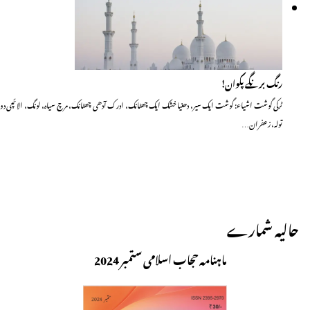
رنگ برنگے پکوان!
ٹرکی گوشت اشیاء: گوشت ایک سیر، دھنیا خشک ایک چھٹانک، ادرک آدھی چھٹانک، مرچ سیاہ، لونگ، الائچی دو
تولہ، زعفران…
حالیہ شمارے
ماہنامہ حجاب اسلامی ستمبر 2024