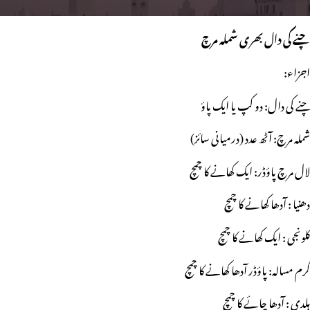
چنے کی دال بھری شملہ مرچ
اجزاء:
چنے کی دال: دو کپ یا ایک پاؤ
شملہ مرچ: آٹھ عدد (درمیانی سائز)
لال مرچ پاؤڈر: ایک کھانے کا چمچ
دھنیا : آدھا کھانے کا چمچ
کلونجی : ایک کھانے کا چمچ
گرم مسالہ: پاؤڈر آدھا کھانے کا چمچ
ہلدی : آدھا چائے کا چمچ