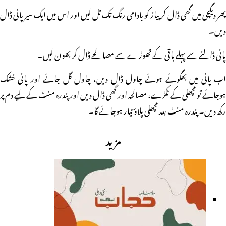
پھر دیگچی میں گھی ڈال کر پیاز کو بادامی رنگ تک تل لیں اور اس میں ایک سیر پانی ڈال
دیں۔
پانی ڈالنے سے پہلے باقی کے تھوڑے سے مصالحے ڈال کر بھون لیں۔ـ
اب پانی میں بھگوئے ہوئے چاول ڈال دیں، چاول گل جائے اور پانی خشک
ہوجائے تو مچھلی کے ٹکڑے، مصالحہ اور گھی ڈال دیں اور پندرہ منٹ کے لیے دم پر
رکھ دیں۔ پندرہ منٹ بعد مچھلی پلاؤ تیار ہوجائے گا۔
مزید