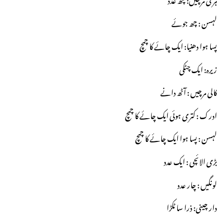
لہسن : چھ جوئے
پسا ہوا دھنیا: ایک چائے کا چمچ
زیرہ: ایک چٹکی
کالی مرچیں : آٹھ دانے
ادرک : کتری ہوئی ایک چائے کا چمچ
لہسن : پسا ہوا ایک چائے کا چمچ
بڑی الائچی : ایک عدد
لونگیں : چار عدد
دار چینی: ذرا سا ٹکڑا