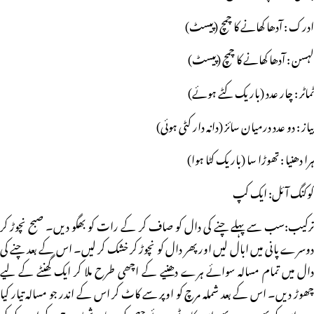
ادرک : آدھا کھانے کا چمچ (پیسٹ)
لہسن : آدھا کھانے کا چمچ (پیسٹ)
ٹماٹر : چار عدد (باریک کٹے ہوئے)
پیاز : دو عدد درمیان سائز (دانہ دار کٹی ہوئی)
ہرا دھنیا : تھوڑا سا (باریک کٹا ہوا)
کوکنگ آئل: ایک کپ
ترکیب:سب سے پہلے چنے کی دال کو صاف کر کے رات کو بھگو دیں۔ صبح نچوڑ کر
دوسرے پانی میں ابال لیں اور پھر دال کو نچوڑ کر خشک کر لیں۔ اس کے بعد چنے کی
دال میں تمام مسالہ سوائے ہرے دھنیے کے اچھی طرح ملا کر ایک گھنٹے کے لیے
چھوڑ دیں۔ اس کے بعد شملہ مرچ کو اوپر سے کاٹ کر اس کے اندر جو مسالہ تیار کیا
ہے اس کو بھر دیں۔ پھر اس کاٹے ہوئے حصے کو دوبارہ شملہ مرچ کے اوپر رکھ کر