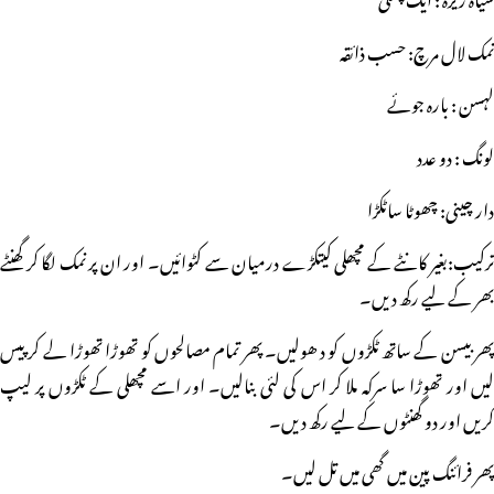
نمک لال مرچ: حسب ذائقہ
لہسن : بارہ جوئے
لونگ : دو عدد
دار چینی: چھوٹا ساٹکڑا
ترکیب:بغیر کانٹے کے مچھلی کیتکڑے درمیان سے کٹوائیں۔ اور ان پر نمک لگا کر گھنٹے
بھر کے لیے رکھ دیں۔
پھر بیسن کے ساتھ ٹکڑوں کو د ھولیں۔ پھر تمام مصالحوں کو تھوڑا تھوڑا لے کر پیس
لیں اور تھوڑا سا سرکہ ملا کر اس کی لئی بنالیں۔ اور اسے مچھلی کے ٹکڑوں پر لیپ
کریں اور دو گھنٹوں کے لیے رکھ دیں۔
پھر فرائنگ پین میں گھی میں تل لیں۔