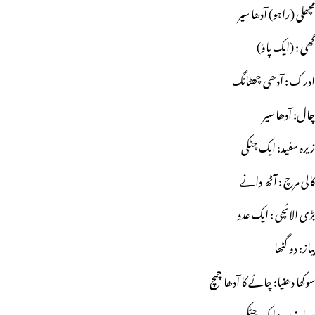
مچھلی (راہو) آدھا سیر
گھی : (ایک پاؤ)
ادرک : آدھی چھٹانگ
چال: آدھا سیر
زیرہ سفید: ایک چٹکی
کالی مرچ : آٹھ دانے
بڑی الائچی : ایک عدد
پیاز: دو گٹھا
سوکھا دھنیا: چائے کا آدھا چمچ
سیاہ زیرہ : ایک چٹکی