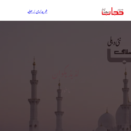
خریداری / عطیہ
لذیذ پکوان
ماخوذ