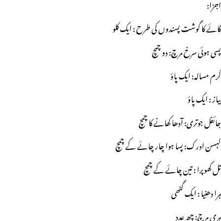
اجزا:
گائے کا گوشت پسندوں کی طرح : ایک کلو
پسی ہوئی سرخ مرچ: دو چمچ
گرم مسالہ: ایک پاؤ
پیاز : ایک پاؤ
جائفل جوتری: آدھا کھانے کا چمچ
لہسن ادرک: پسا ہوا چار چائے کے چمچ
تل کھوپرا : تین چائے کے چمچ
ہرا دھنیا : ایک گٹھی
ہری مرچ: چھ عدد