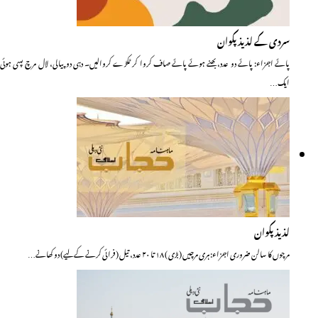
سردی کے لذیذ پکوان
پائے اجزاء: پائے دو عدد، بھنے ہوئے پائے صاف کروا کر ٹکڑے کروالیں۔ دہی دوپیالی، لال مرچ پسی ہوئی
ایک…
لذیذ پکوان
مرچوں کا سالن ضروری اجزاء: ہری مرچیں (بڑی ) ۱۸ تا ۲۰ عدد، تیل (فرائی کرنے کے لیے) دو کھانے…