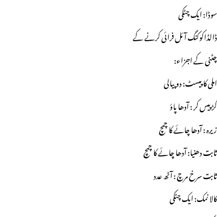
سوڈا: ایک چٹکی
ڈالڈاکوکنگ آئل فرائی کرنے کے
چٹنی کے اجزاء:
املی کا پیسٹ: دو پیالی
گڑ پیس کر : آدھا پاؤ
زیرہ : آدھا چائے کا چمچ
ثابت دھنیا: آدھا چائے کا چمچ
ثابت سرخ مرچ : آٹھ عدد
کالا نمک: ایک چٹکی