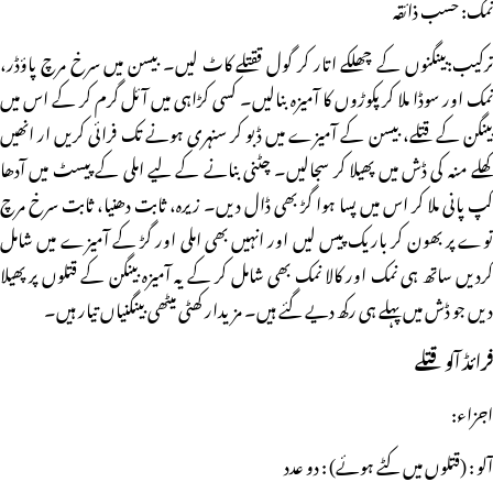
نمک: حسب ذائقہ
ترکیب:بینگنوں کے چھلکے اتار کر گول ققتلے کاٹ لیں۔ بیسن میں سرخ مرچ پاؤڈر،
نمک اور سوڈا ملا کر پکوڑوں کا آمیزہ بنالیں۔ کسی کڑاہی میں آئل گرم کر کے اس میں
بینگن کے قتلے، بیسن کے آمیزے میں ڈبو کر سنہری ہونے تک فرائی کریں ار انھیں
کھلے منہ کی ڈش میں پھیلا کر سجالیں۔ چٹنی بنانے کے لیے املی کے پیسٹ میں آدھا
کپ پانی ملا کر اس میں پسا ہوا گڑ بھی ڈال دیں۔ زیرہ، ثابت دھنیا، ثابت سرخ مرچ
توے پر بھون کر باریک پیس لیں اور انہیں بھی املی اور گڑ کے آمیزے میں شامل
کردیں ساتھ ہی نمک اور کالا نمک بھی شامل کر کے یہ آمیزہ بینگن کے قتلوں پر پھیلا
دیں جو ڈش میں پہلے ہی رکھ دیے گئے ہیں۔ مزیدار کھٹی میٹھی بینگنیاں تیار ہیں۔
فرائڈ آلو قتلے
اجزاء:
آلو : (قتلوں میں کٹے ہوئے) : دو عدد