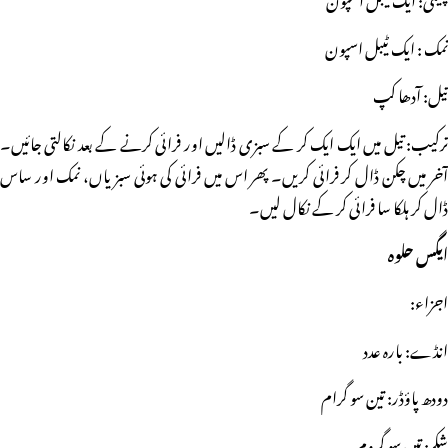
نمک : ایک ٹیبل اسپون
تیل: آدھا کپ
ترکیب: تیل میں ایک ایک کر کے سبزی ڈالیں اور فرائی کرنے کے بعد نکالتی جائیں۔
آخر میں چکن ڈال کر فرائی کریں۔ پھر اس میں فرائی کی ہوئی سبزیاں، نمک اور ساس
ڈال کر ہلکا سا فرائی کر کے نکال لیں۔
ایگس حلوہ
اجزاء:
انڈے: بارہ عدد
دودھ پاؤڈر: تین سو گرام
شکر: تین سو گروم