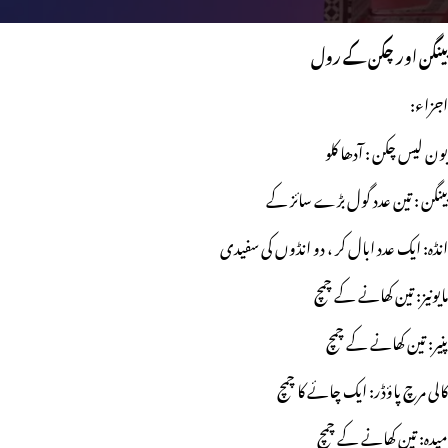
بینگن اور چکن کے رول
اجزاء:
بون لیس چکن : آدھا کلو
بینگن : تین عدد گول بڑے سائز کے
انڈہ: ایک عدد ابال کر ، دو انڈوں کی سفیدی
مایونیز: تین کھانے کے چمچ
پنیر: تین کھانے کے چمچ
کالی مرچ پاؤڈر: ایک چائے کا چمچ
میدہ: تین کھانے کے چمچ