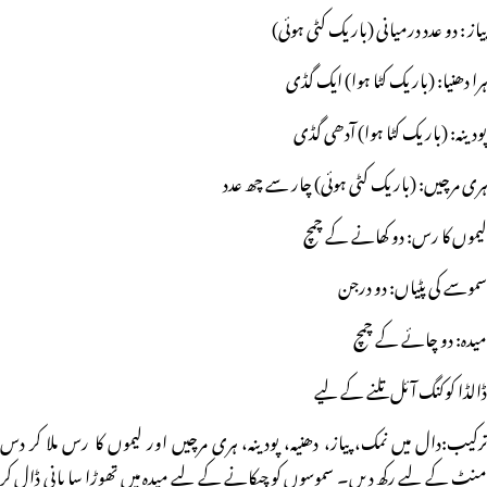
پیاز : دو عدد درمیانی (باریک کٹی ہوئی)
ہرا دھنیا: (باریک کٹا ہوا) ایک گڈی
پودینہ: (باریک کٹا ہوا) آدھی گڈی
ہری مرچیں: (باریک کٹی ہوئی) چار سے چھ عدد
لیموں کا رس: دو کھانے کے چمچ
سموسے کی پٹیاں: دو درجن
میدہ: دو چائے کے چمچ
ڈالڈا کوکنگ آئل تلنے کے لیے
ترکیب:دال میں نمک، پیاز، دھنیہ، پودینہ، ہری مرچیں اور لیموں کا رس ملا کر دس
منٹ کے لیے رکھ دیں۔ سموسوں کو چپکانے کے لیے میدہ میں تھوڑا سا پانی ڈال کر