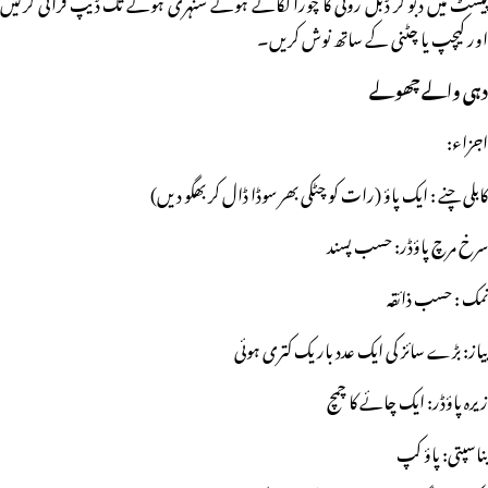
پیسٹ میں دبو کر ڈبل روٹی کا چورا لگاتے ہوئے سنہری ہونے تک ڈیپ فرائی کرلیں
اور کیچپ یا چٹنی کے ساتھ نوش کریں۔
دہی والے چھولے
اجزاء:
کابلی چنے : ایک پاؤ (رات کو چٹکی بھر سوڈا ڈال کر بھگو دیں)
سرخ مرچ پاؤڈر: حسب پسند
نمک : حسب ذائقہ
پیاز: بڑے سائز کی ایک عدد باریک کتری ہوئی
زیرہ پاؤڈر: ایک چائے کا چمچ
بناسپتی: پاؤ کپ