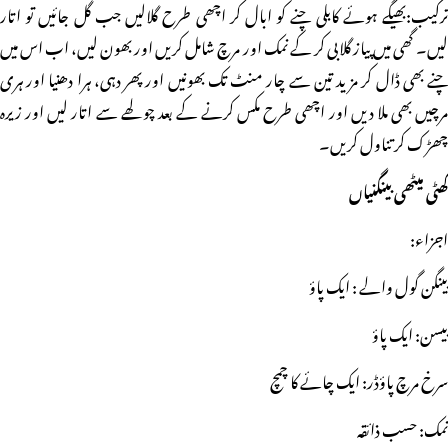
ترکیب:بھیگے ہوئے کابلی چنے کو ابال کر اچھی طرح گلالیں جب گل جائیں تو اتار
لیں۔ گھی میں پیاز گلابی کر کے نمک اور مرچ شامل کریں اور بھون لیں، اب اس میں
چنے بھی ڈال کر مزید تین سے چار منٹ تک بھونیں اور پھر دہی، ہرا دھنیا اور ہری
مرچیں بھی ملا دیں اور اچھی طرح مکس کرنے کے بعد چولھے سے اتار لیں اور زیرہ
چھڑک کر تناول کریں۔
کھٹی میٹھی بینگنیاں
اجزاء:
بینگن گول والے : ایک پاؤ
بیسن: ایک پاؤ
سرخ مرچ پاؤڈر: ایک چائے کا چمچ
نمک: حسب ذائقہ