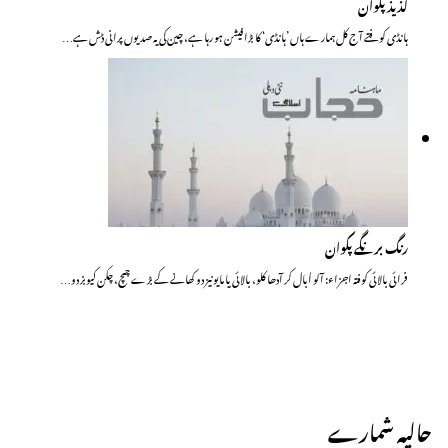
لذیذ پکوان
ہانڈی کوفتے آج کل ہمارے ہاں ’ہانڈی‘ کا بڑا فیشن ہو رہا ہے، چین کی یہ صدیوں پرانی ڈش ہے…
رنگ برنگے پکوان
فرائی بالائی کوفتہ اجزاء: آلو اُبال کر آدھا کلو، بالائی یا مایونیز دو کھانے کے بڑے چمچ، چکن کیوبز دو…
حالیہ شمارے