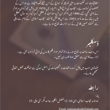
اخلاقیات اور تعلیمات پر مبنی لٹریچر کو سماج کے اس طبقے تک پہنچانا ہے جو اس کے
نصف کی نمائندہ ہے۔ حجاب کی داغ بیل رام پور میں 1970 میں مائل خیرآبادی مرحومؒ
نے ڈالی تھی، جسے 1996 میں ڈاکٹر ابن فرید صاحبؒ کو منتقل کردیا گیا۔ دو سال تعطل
میں رہنے کے بعد نومبر 2003 سے اس کا نقشِ ثالث ‘حجاب اسلامی’ کے نام سے دہلی
سے شمشاد حسین فلاحی کے زیرِ ادارت شائع ہو رہا ہے۔
ڈسکلیمر
اس ویب سائٹ پر شائع ہونے والا تمام مواد قلم کاروں کی ذاتی آراء پر مبنی ہے۔
ادارے کا ان سے متفق ہونا ضروری نہیں۔
افسانوی ادب میں پیش کردہ واقعات و شخصیات کی اصل زندگی سے مماثلت محض اتفاقی
سمجھی جائے۔
رابطہ
پتہ:
ماہ نامہ حجاب اسلامی، ڈی 50، ابوالفضل انکلیو، جامعہ نگر، نئی دہلی-25
Email: mahnamahijab@gmail.com