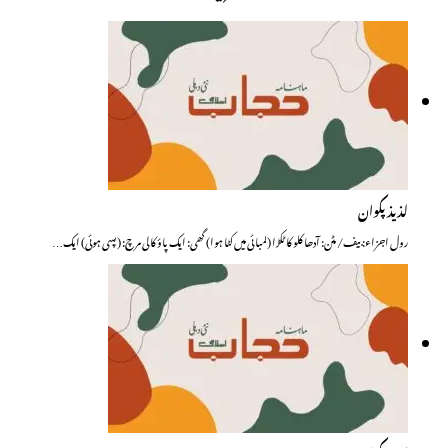
لذیذ پکوان
رول اجزاء: بیف/ مٹن: آدھا کلو کا ٹکڑا (لمبائی میں کٹا ہوا) گھی: ایک پاؤ کالی مرچ: (پسی ہوئی) ایک…