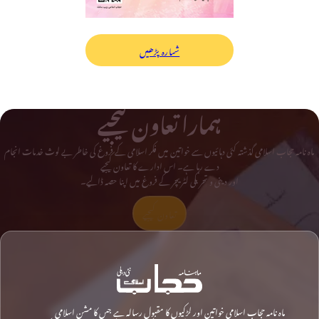
شمارہ پڑھیں
ہمارا تعاون کیجیے
ماہ نامہ حجاب اسلامی گذشتہ کئی دہائیوں سے خواتین میں فکر اسلامی کے فروغ کی خاطر بے لوث خدمات انجام
دے رہا ہے۔ اس ادارے کا تعاون کیجیے
اور دینی و تحریکی لٹریچر کے فروغ میں اپنا حصہ ڈالیے۔
تعاون کیجیے
ماہ نامہ حجاب اسلامی خواتین اور لڑکیوں کا مقبول رسالہ ہے جس کا مشن اسلامی