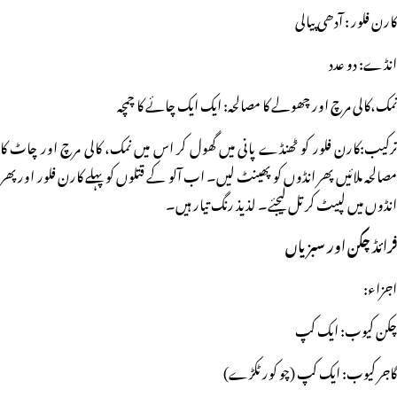
کارن فلور : آدھی پیالی
انڈے: دو عدد
نمک،کالی مرچ اور چھولے کا مصالحہ: ایک ایک چائے کا چمچہ
ترکیب:کارن فلور کو ٹھنڈے پانی میں گھول کر اس میں نمک، کالی مرچ اور چاٹ کا
مصالحہ ملائیں پھر انڈوں کو پھینٹ لیں۔ اب آلو کے قتلوں کو پہلے کارن فلور اور پھر
انڈوں میں لپیٹ کر تل لیجئے۔ لذیذ رنگ تیار ہیں۔
فرائڈ چکن اور سبزیاں
اجزاء:
چکن کیوب: ایک کپ
گاجر کیوب: ایک کپ (چو کور ٹکڑے)