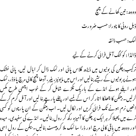
دودھ: تین کھانے کے چمچ
ڈبل روٹی کا چورا: حسب ضرورت
نمک: حسب ذائقہ
ڈالڈا : کو کنگ آئل فرائی کرنے کے لیے
ترکیب:چکن کی بوٹیوں میں ڈیڑھ گلاس پانی اور نمک ڈال کر ابال لیں، پانی خشک
ہونے پر بوٹیوں کے ریشے بنالیں اور اس میں مایونیز، پنیر، آدھا چمچ کالی مرچ پاؤڈر، نمک
اور ابلے ہوئے انڈے کے باریک ٹکڑے شامل کر کے خوب اچھی طرح مکس
کرلیں۔ بینگن کا چھلکا اتار کر اس کے لمبے اور پتلے پارچے بنا لیں اور آئل گرم کر کے
انھیں نرم ہونے تک فرائی کریں اور نکال لیں۔ اب بینگن کے ان پارچوں کو کسی
ٹرے میں پھیلا کر ہر ایک پر چکن کا آمیزہ رکھ کر رول بنالیں۔ انڈے کی سفیدی، میدہ
اور دودھ میں باقی کالی مرچ اور ذرا سا نمک ملا کر پیسٹ بنالیں۔ بیگن کے رول اسی