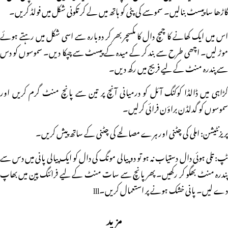
گاڑھا سا پیسٹ بنالیں۔ سموسے کی پٹی کو ہاتھ میں لے کر تکونی شکل میں فولڈ کریں۔
اس میں ایک کھانے کا چمچ دال کا مکسچر بھر کر دوبارہ سے اسی شکل میں رہتے ہوئے
موڑ لیں۔ اچھی طرح سے بند کر کے میدہ کے پیسٹ سے چپکا دیں۔ سموسوں کو دس
سے پندرہ منٹ کے لیے فریج میں رکھ دیں۔
کڑاہی میں ڈالڈا کوکنگ آئل کو درمیانی آنچ پر تین سے پانچ منٹ گرم کریں اور
سموسوں کو گدلڈن براؤن فرائی کرلیں۔
پریزنٹیشن: املی کی چٹنی اور ہرے مصالحے کی چٹنی کے ساتھ پیش کریں۔
ٹپ: تلی ہوئی دال دستیاب نہ ہو تو دو پیالی مونگ کی دال کو ایک پیالی پانی میں دس سے
پندرہ منٹ بھگو کر رکھیں۔ پھر پانچ سے سات منٹ کے لیے فرائنگ پین میں بھاپ
دے لیں۔ پانی خشک ہونے پر استعمال کریں۔lll
مزید