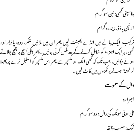
بناسپتی گھی: تین سو گرام
الائچی پاؤڈر: پندرہ گرام
ترکیب: ایک پیالے میں انڈے پھینٹ لیں پھر ان میں ملائیں شکر، دودہ پاؤڈر اور
گھی، ہر ایک اجزاء کو شامل کرنے کے بعد مکس کرتی جائیں۔ پھر ہلکی آنچ پر چمچ چلاتے
ہوئے پکائیں، جب تک کہ گھی الگ ہو مکسچر سے پھر اس مکسچر کو اسٹیل ٹرے پر پھیلا
کر ٹھنڈا ہونے پر ٹکڑوں میں کاٹ لیں۔
دال کے سموسے
اجزاء:
تلی ہوئی مونگ کی دال : دو سو گرام
نمک: حسب ذائقہ