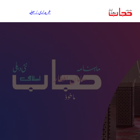
خریداری / عطیہ
سامان افطار
ماخوذ