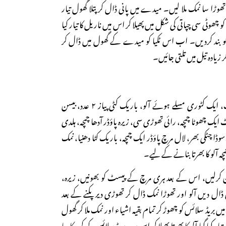
وڑا سا نمک ملا لیں۔ میدے میں پانی ڈال کر پتلا گھول تیار
 کو چھوٹی سی چپاتی کی شکل میں پھیلا کر اس میں ناریل کا تیار کیا
پاتی کو بند کردیں۔ اب اس ٹکیا کو میدے کے گھول میں ڈال کر
کر زیادہ تیل میں تلتی جائیں۔
اشیاء: بریڈسلائس ایک پیکٹ، ایک کٹوری مسلے ہوئے آلو، باریک کٹی پیاز ۲ عدد، بیسن
یک چھوٹا چمچہ، رائی تھوڑی سی، زیرہ پاؤڈر آدھا چمچہ، ہلدی
سوڈا چٹکی بھر، لال مرچ پاؤڈر ایک چمچہ، باریک کٹا دھنیا، نمک
ہ آلو کا بھرتا بنانے کے لیے۔
ؤن کرلیں، اس کے بعد ہری مرچ کے پیسٹ کو بھونیں، زیرہ،
ی ڈال دیں آلو اور تھوڑا نمک ڈال کر تھوڑی دیر پکنے کے بعد
ں بریڈ سلائس کو چھوڑ کر تمام بقیہ اشیاء اور نمک ملا کر گھول
ر کیا گیا آلو کا بھرتا پھیلا کر اس پر دو بریڈ سلائس رکھ کر ہکا سا