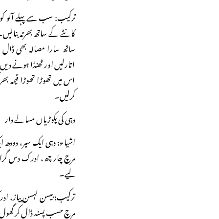
ترکیب: سب سے پہلے آلو کو ا
کانٹے کے ساتھ بھرتہ بنالیں۔
ساتھ سارا مصالہ بھی ڈال 
اتارلیں اور ٹھنڈا ہونے دیں
اس میں تھوڑا تھوڑا قیمہ بھر کر
کرلیں۔
دہی کی پکوڑیاں مسالے دار
اشیاء: دہی ایک سیر، دودھ ای
مرچ چار چھ، ادرک دس گرام، 
لیے۔
ترکیب: بیسن لہسن پیاز، ادر
مرچ حسب پسند ڈال کر گھول دیں