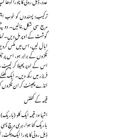
عدد، ڈبل روٹی کا چورا آدھا 
ترکیب: پسندوں کو خوب اچ
مربع سی شکل بنالیں۔ دو چمچ
گوشت کے اوپر مل دیں۔ ٹماٹر
ابال لیں، اس میں مکس کردی
ٹکڑوں کے برابر ہو، اس پر تیل
اس کے اوپر پھیلا کر لپیٹ 
فریزر میں رکھ دیں۔ ایک گھن
انڈے پھینٹ کر ان ٹکڑوں کو ا
قیمہ کے کٹلٹس
اشیاء: قیمہ ایک کلو (باریک) 
باریک کٹا ہوا، ہری مرچ پسی ہ
ڈبل روٹی کا چورا ایک پیکٹ، 