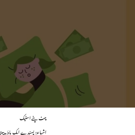
چٹ پٹے اسٹیک
اشیاء: پسندے ایک پاؤ، پپیت