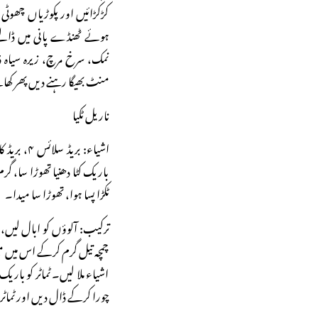
کڑکڑائیں اور پکوڑیاں چھوٹی
ہوئے ٹھنڈے پانی میں ڈالت
نمک، سرخ مرچ، زیرہ سیاہ 
منٹ بھیگا رہنے دیں پھر کھ
ناریل ٹکیا
باریک کٹا دھنیا تھوڑا سا، گ
ٹکڑا پسا ہوا، تھوڑا سا میدا۔
ترکیب: آلوؤں کو ابال لیں
چمچہ تیل گرم کرکے اس میں مس
اشیاء ملا لیں۔ ٹماٹر کو باریک
چورا کرکے ڈال دیں اور ٹماٹر 