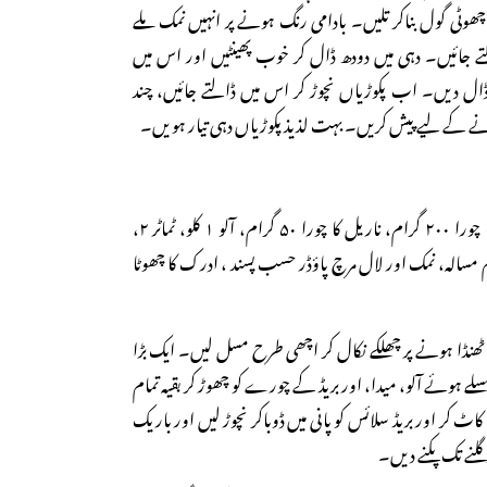
 چھوٹی گول بناکر تلیں۔ بادامی رنگ ہونے پر انہیں نمک ملے
ے جائیں۔ دہی میں دودھ ڈال کر خوب پھینٹیں اور اس میں
ڈال دیں۔ اب پکوڑیاں نچوڑ کر اس میں ڈالتے جائیں، چند
انے کے لیے پیش کریں۔ بہت لذیذ پکوڑیاں دہی تیار ہویں۔
اشیاء: بریڈ سلائس ۴، بریڈ کا چورا ۲۰۰ گرام، ناریل کا چورا ۵۰ گرام، آلو ۱ کلو، ٹماٹر ۲،
رم مسالہ، نمک اور لال مرچ پاؤڈر حسب پسند ، ادرک کا چھوٹا
، ٹھنڈا ہونے پر چھلکے نکال کر اچھی طرح مسل لیں۔ ایک بڑا
لے ہوئے آلو، میدا، اور بریڈ کے چورے کو چھوڑ کر بقیہ تمام
 کاٹ کر اور بریڈ سلائس کو پانی میں ڈوباکر نچوڑ لیں اور باریک
گلنے تک پکنے دیں۔