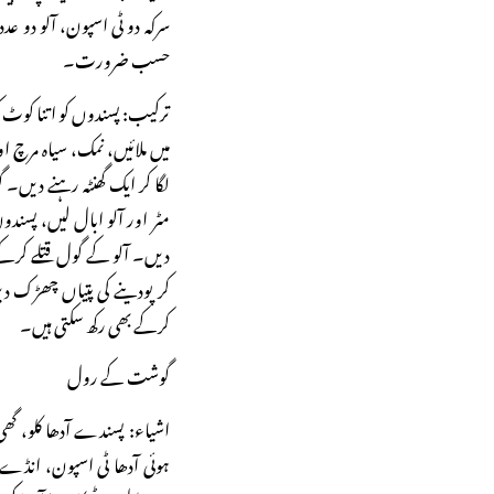
سرکہ دو ٹی اسپون، آلو دو عد
حسب ضرورت۔
ترکیب: پسندوں کو اتنا کوٹ ک
میں ملائیں، نمک، سیاہ مرچ او
لگا کر ایک گھنٹہ رہنے دیں۔ 
مٹر اور آلو ابال لیں، پس
دیں۔ آلو کے گول قتلے کرکے 
کر پودینے کی پتیاں چھڑک دیں
کرکے بھی رکھ سکتی ہیں۔
گوشت کے رول
اشیاء: پسندے آدھا کلو، گھی 
ہوئی آدھا ٹی اسپون، انڈے