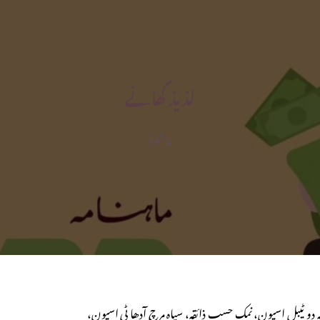
لذیذ کھانے
ماخوذ
ہ دو ٹیبل اسپون، نمک حسب ذائقہ، سیاہ مرچ آدھا ٹی اسپون،