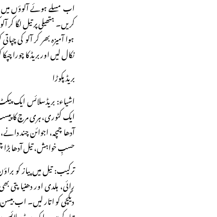
اب مسلے ہوئے آلوؤں میں تھ
کریں۔ ہتھیلی پر تیل لگا کر آلو
ہوا آمیزہ بھر کر آلو کی چ
نکال لیں اور بریڈ کا چورا چپکا 
بریڈ پکوڑا
ایک کٹوری، ہری مرچ کا پیسٹ ا
آدھا چمچہ، اجوائن چند دانے، 
حسبِ خواہش، تیل آدھا بڑا چمچ
ترکیب: تیل میں پیاز کو برا
رائی، ہلدی اور دھنیا پتی بھ
دیگچی کو اتار لیں۔ اب بیسن می
تیار کریں۔ ایک بریڈ سلائس پر تیا