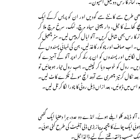
کپ، ٹماٹر کا رس دو ٹیبل اسپون۔
ھی طرح سے کانٹے سے گودیں اور ان کو پریس کرکے ایک
ے کھانے کا تیل، دار چینی سیاہ مرچ، نمک، سرخ مرچ ملا کر
 کا رس بھی شامل کریں۔ آلو ابال کر پیس لیں۔ مٹر چھیل کر
ں۔ اب صاف اور چوکور کاغذ لیں، جن کی لمبائی پسندوں کے
 لگائیں اور پسندوں کو ان پر رکھ کر اوپر آلو کے آمیزے کو
دیں۔ رول کو خوب دبا کر لپیٹیں۔ جب رول تیار ہوجائیں تو
ٹے بعد نکال کر تیز چھری سے آدھ انچ موٹے ٹکڑے کاٹ لیں۔
س میں ڈبوئیں، بعد ازاں ڈبل روٹی کا چورا لگا کر تل لیں۔
، آلو ڈیڑھ کلو ابلے ہوئے، انڈے دو عدد، ہرا دھنیا ایک گٹھی
وئی ایک چائے کا چمچہ، پیاز بڑی ڈلی آملیٹ کی طرح کٹی ہوئی۔
نمک حسب ذائقہ، تلنے کے لیے ڈالڈا تیل۔