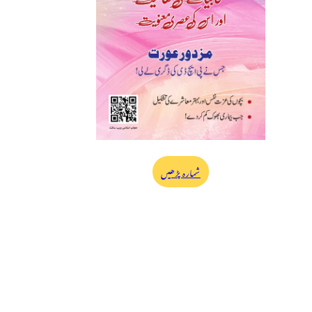
شمارہ پڑھیں