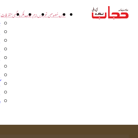
اداریہ
خصوصی تحریریں
بزم حجاب
فکر و آگہی
متفرقات
ت
د
و
س
ش
ا
ا
گ
م
ب