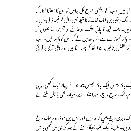
بالیں، جب آلو اچھی طرح گل جائیں تو ان کا چھلکا اتار کر
 ایک دیگچی میں ایک کھانے کا چمچہ تیل ڈال کر قیمہ ڈال دیں۔
دیں۔ جب قیمہ کا پانی خشک ہوجائے تو تھوڑا سا بھون کر
۔ پھر تھوڑے سے آلو ہاتھ میں لے کر اس کو پھیلا لیں۔ اب
 کٹلٹس بنالیں، انڈا لگا کر چورا لگالیں اور ہلکی آنچ پر فرائی
ک پاؤ، بیسن ایک پاؤ، لہسن چھ جوئے، پیاز ایک گٹھی، ہری
نمک سرخ مرچ، سوڈا میٹھا، زیرہ سیاہ، گھی یا تیل تلنے کے
ک، ہری مرچ پیس کر ملا دیں اور اس میں سوڈا اور نمک سرخ
۔ تقریباً ایک گھنٹہ بھیگا رہنے کے بعد کڑاہی میں گھی یا تیل