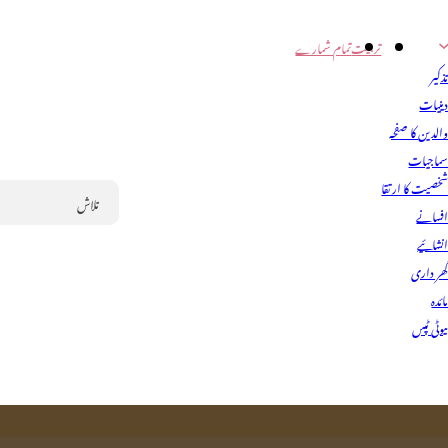
تربیت
تمام شمارے
ذکیر
ینیات
الدین کا صفحہ
ماجیات
خصیت کا ارتقا
فسانے
Search
نشائیے
ھر داری
ائدہ
یوٹی ٹپس