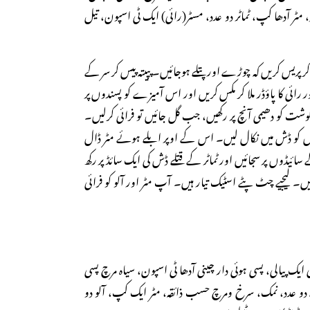
د، مٹر آدھا کپ، ٹماٹر دو عدد، مسٹر(رائی) ایک ٹی اسپون، تیل
ر پریس کریں کہ چوڑے اور پتلے ہوجائیں۔ پپیتہ پیس کر سر کے
ر رائی کا پاؤڈر ملا کر مکس کریں اور اس آمیزے کو پسندوں پر
گوشت کو دھیمی آنچ پر رکھیں، جب گل جائیں تو فرائی کرلیں۔
ندوں کو ڈش میں نکال لیں۔ اس کے اوپر ابلے ہوئے مٹر ڈال
سائیڈوں پر سجائیں اور ٹماٹر کے قتلے ڈش کی ایک سائڈ پر رکھ
۔ لیجیے چٹ پٹے اسٹیک تیار ہیں۔ آپ مٹر اور آلو کو فرائی
ایک پیالی، پسی ہوئی دار چینی آدھا ٹی اسپون، سیاہ مرچ پسی
 دو عدد، نمک، سرخ ومرچ حسب ذائقہ، مٹر ایک کپ، آلو دو