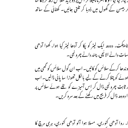
ر بیسن کے گھول میں ڈوبا کر تلتی جائیں۔ کھٹائی کے ساتھ
کٹ، دودھ ایک لیٹر کو پکا کر آدھا لیٹر کیا ہوا، کھوا آدھی
 سات دانے الائچی، چند دانے چرونجی۔
اوندھا کرکے سلائس کو کاٹیں۔ اب ان گول سلائس کو گھی میں
ھوئے کو پتلا کرنے کے لیے بالکل تھوڑا سا پانی ڈالیں۔ اب
ور ثابت چرونجی ڈال کر اس آمیزے کو تلے ہوئے سلائس پر
وا دودھ ڈال کر فریج میں رکھنے کے بعد سرو کریں۔
 روا آدھی کٹوری، مسلا ہوا آلو آدھی کٹوری، ہری مرچ کا