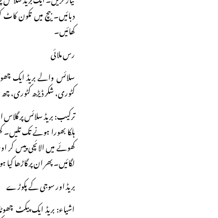
دبائیں۔ بیچ میں تکون کاٹ ک
کھائیں۔
رس ملائی
سلائس والے بریڈ ایک چھوٹا پی
کٹوری، شکر ڈیڑھ کٹوری، چھ
ترکیب: بریڈ سلائس پر گلاس 
ہلکا بھورا ہونے تک تلیں۔ ک
کھوئے میں الائچی پیس کر ا
لگائیں۔ پھر ان پر گاڑھا کیا ہ
بریڈ اور سوجی کے پکوڑے
اشیاء: بریڈ ایک پیکٹ چھوٹا،