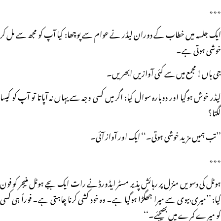
٭٭٭
ایک جلسہ میں خطاب کے دوران لیڈر نے عوام سے پوچھا: کیا آپ کو مجھ سے مل کر
خوشی ہوتی ہے۔
جی ہاں! مجمع میں سے کئی آوازیں ابھریں۔
لیڈر خوش ہوگیا اور دوبارہ سوال کیا: اگر میں کسی وجہ سے یہاں نہ آپاتا تو آپ کو کیسا
لگتا؟
’’تب ہمیں مزید خوشی ہوتی۔‘‘ ایک اور آواز آئی۔
٭٭٭
ہوٹل کی دسویں منزل پر رہائش پذیر مسٹر ایڈورڈ نے رات ایک بجے ہوٹل منیجر کو فون
کیا: ’’میری بیوی سے میرا جھگڑا ہوگیا ہے۔ وہ خود کشی کرنا چاہتی ہے۔ فوراً ہی کسی
کو میرے کمرے میں بھیجئے۔‘‘