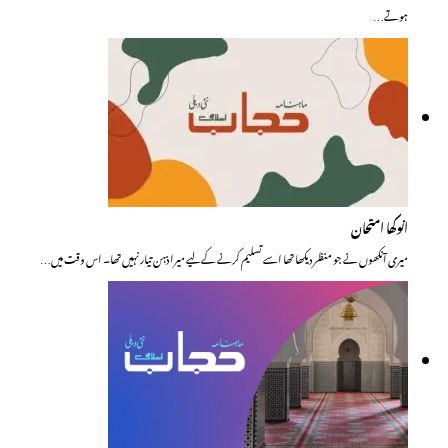
ہوتے…
انوکھا امتحان
میری آنکھوں نے جو منظر دیکھا تھا اسے تسلیم کرنے کے لیے میرا ذہن تیار نہیں تھا۔ اس وقت میں…