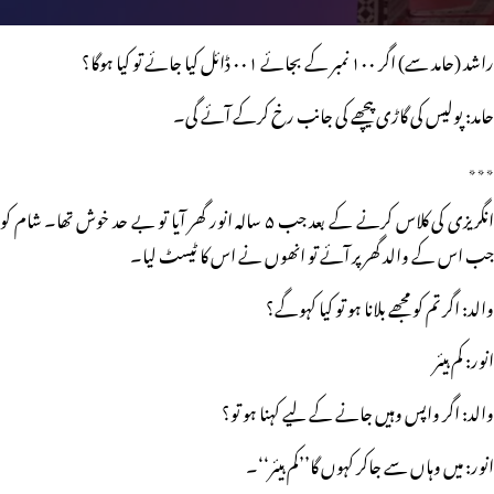
راشد (حامد سے) اگر ۱۰۰ نمبر کے بجائے ۰۰۱ ڈائل کیا جائے تو کیا ہوگا؟
حامد: پولیس کی گاڑی پیچھے کی جانب رخ کرکے آئے گی۔
٭٭٭
انگریزی کی کلاس کرنے کے بعد جب ۵ سالہ انور گھر آیا تو بے حد خوش تھا۔ شام کو
جب اس کے والد گھر پر آئے تو انھوں نے اس کا ٹیسٹ لیا۔
والد: اگر تم کو مجھے بلانا ہو تو کیا کہوگے؟
انور: کم ہیئر
والد: اگر واپس وہیں جانے کے لیے کہنا ہو تو؟
انور: میں وہاں سے جاکر کہوں گا’’کم ہیئر‘‘۔