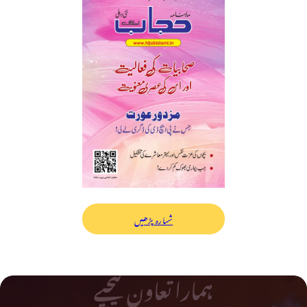
شمارہ پڑھیں
ہمارا تعاون کیجیے