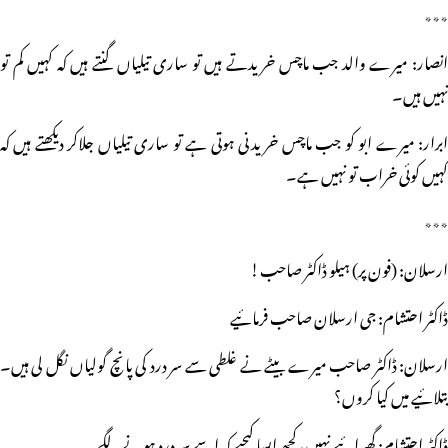
٭٭٭
انصار: میرے والد جب ماچس خریدتے ہیں تو ساری تیلیاں گنتے ہیں کہ کہیں کم تو
نہیں ہیں۔
ابرار: میرے ابو کو جب ماچس خریدنی ہوتی ہے تو ساری تیلیاں جلاکر دیکھتے ہیں کہ
کہیں کوئی خراب تو نہیں ہے۔
٭٭٭
ارسلان: (فون پر) ہیلو ڈاکٹر صاحب!
ڈاکٹر احتشام: جی ارسلان صاحب فرمائیے
ارسلان: ڈاکٹر صاحب میرے بیٹے نے غلطی سے سر درد کی پانچ گولیاں نگل لی ہیں۔
بتلائیے میں کیا کروں؟
ڈاکٹر احتشام: گھبرائیے نہیں، کچھ ایسا کیجیے کہ اسے سر درد ہونے لگے۔