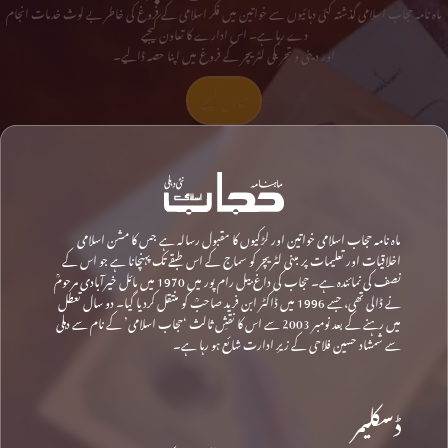
ماہ نامہ حجاب اسلامی گذشتہ کئی دہائیوں سے خواتین میں فکر اسلامی کے فروغ کی خاطر بے لوث خدمات انجام
دے رہا ہے۔ اس ادارے کا تعاون کیجیے
اور دینی و تحریکی لٹریچر کے فروغ میں اپنا حصہ ڈالیے۔
تعاون کیجیے
ماہ نامہ حجاب اسلامی خواتین اور لڑکیوں کا مقبول رسالہ ہے جس کا مشن اسلامی
اخلاقیات اور تعلیمات پر مبنی لٹریچر کو سماج کے اس طبقے تک پہنچانا ہے جو اس کے
نصف کی نمائندہ ہے۔ حجاب کی داغ بیل رام پور میں 1970 میں مائل خیرآبادی مرحومؒ
نے ڈالی تھی، جسے 1996 میں ڈاکٹر ابن فرید صاحبؒ کو منتقل کردیا گیا۔ دو سال تعطل
میں رہنے کے بعد نومبر 2003 سے اس کا نقشِ ثالث ‘حجاب اسلامی’ کے نام سے دہلی
سے شمشاد حسین فلاحی کے زیرِ ادارت شائع ہو رہا ہے۔
ڈسکلیمر