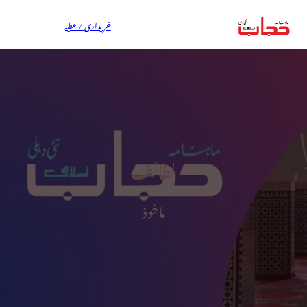
خریداری / عطیہ
لطائف
ماخوذ