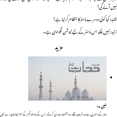
نہیں آئے گی؟
شاہد: کیا کوئی دوسرے ماسٹرکا انتظام کرلیا ہے؟
زاہد: نہیں بلکہ اس ماسٹر کے لیے ٹیوشن لگوادی ہے۔
مزید
غیبی مدد
عامر کے والدین بے حد غریب تھے ۔وہ محنت مزدوری کرتے۔ اس کے باوجود گھر کے اخراجات پورے نہیں