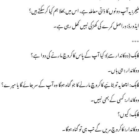
منیجر: یہ آپ دونوں کا ذاتی معاملہ ہے، اس میں بھلا ہم کیا کرسکتے ہیں؟
ایڈورڈ: دراصل کمرے کی کھڑکی نہیں کھل رہی ہے۔
٭٭٭
گاہک (دوکاندار سے): کیا آپ کے پاس کاکروچ مارنے کی دوا ہے؟
دوکاندار : جی ہاں۔
گاہک: اچھا یہ تو بتائیے کاکروچ مارنے کا جو گناہ ہوگا وہ آپ کے سر جائے گا یا میرے؟
دوکاندار: کسی کے بھی نہیں۔
گاہک: کیوں؟
دوکاندار: کاکروچ مریں گے تب ہی تو گناہ ہوگا۔