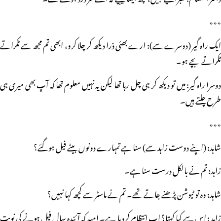
٭٭٭
ایک راہ گیر (دوسرے سے): ارے بھئی ذرا دیکھ کر چلا کرو، ابھی تم مجھ سے ٹکراتے
ٹکراتے بچے ہو۔
دوسرا راہ گیر: میں تو دیکھ کر ہی چل رہا تھا لیکن یہ نہیں معلوم تھا کہ آپ بھی میری ہی
طرح چلتے ہیں۔
٭٭٭
شاہد: (اپنے دوست زاہد سے) سنا ہے تمہارے دونوں بیٹے فیل ہوگئے؟
زاہد: تم نے بالکل درست سنا ہے۔
شاہد: وہ تو ٹیوشن پڑھنے جاتے تھے۔ تم نے ماسٹر سے کچھ کہا نہیں؟
زاہد : اس سے کیا کہتا؟ اب انتظام کردیا ہے۔ امید کہ آئندہ سال فیل ہونے کی نوبت