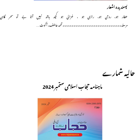
پسندیدہ اشعار
عطار ہو، رومی ہو، رازی ہو ، غزالی ہو کچھ ہاتھ نہیں آتا بے آہ سحر گاہی
مرسلہ۔۔۔۔۔۔۔۔۔۔۔۔۔۔۔۔۔۔۔۔۔۔۔۔۔۔۔محمد عاطف، آکوٹ…
حالیہ شمارے
ماہنامہ حجاب اسلامی ستمبر 2024