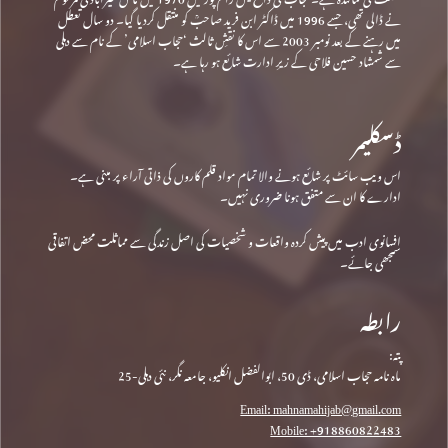
نے ڈالی تھی، جسے 1996 میں ڈاکٹر ابن فرید صاحبؒ کو منتقل کردیا گیا۔ دو سال تعطل
میں رہنے کے بعد نومبر 2003 سے اس کا نقشِ ثالث ‘حجاب اسلامی’ کے نام سے دہلی
سے شمشاد حسین فلاحی کے زیرِ ادارت شائع ہو رہا ہے۔
ڈسکلیمر
اس ویب سائٹ پر شائع ہونے والا تمام مواد قلم کاروں کی ذاتی آراء پر مبنی ہے۔
ادارے کا ان سے متفق ہونا ضروری نہیں۔
افسانوی ادب میں پیش کردہ واقعات و شخصیات کی اصل زندگی سے مماثلت محض اتفاقی
سمجھی جائے۔
رابطہ
پتہ:
ماہ نامہ حجاب اسلامی، ڈی 50، ابوالفضل انکلیو، جامعہ نگر، نئی دہلی-25
Email: mahnamahijab@gmail.com
Mobile: +918860822483