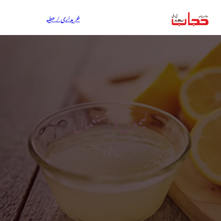
خریداری / عطیہ
لیموں کا استعمال
ماخوذ