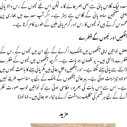
معدہ ایک گلاس پانی سے بھی بھر جائے گا۔ لیکن اس لمحے لیموں کے رس والا پانی
یعنی سکنجبین سادہ پانی کے گلاس سے بہتر ہے۔ اگر آپ معدے میں بھاری پن
محسوس کرتے ہیں تو لیموں کا رس اور گرم پانی ملین کے طور پر کام کرتا ہے۔
آنکھیں اور لیموں کے قطرے
بعض خواتین اپنی آنکھوں میں چمک پیدا کرنے کے لیے ان میں لیموں کے رس کے
قطرے ڈالتی ہیں۔ یہ نقصان دہ بات ہے۔ اگرچہ آنکھوں میں لیموں کے قطرے
ڈالنے سے پانی بہنے لگتا ہے۔ اور آنکھیں دھل جاتی ہیں مگر پانی بہنے کا باعث لیموں میں
موجود تیزابیت ہوتی ہے۔ بہرحال آنکھوں کے چمک کے لیے یہ مناسب طریقہ نہیں
ہے۔ اس سے اس بات کی بھرپور عکاسی ہوتی ہے کہ خواتین خوب صورت نظر
آنے کے لیے ہر قسم کی تکلیف برداشت کرنے پر تیار ہو جاتی ہیں۔ (ماخوذ)
مزید