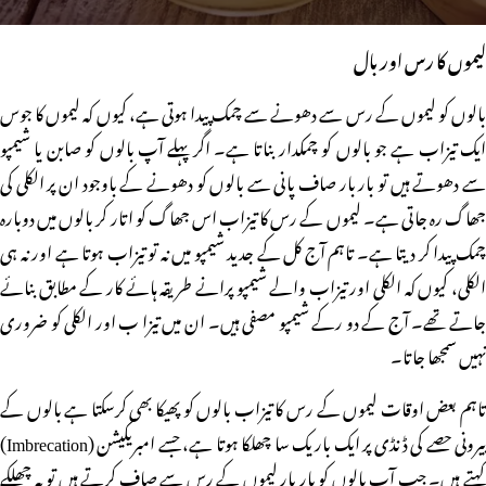
لیموں کا رس اور بال
بالوں کو لیموں کے رس سے دھونے سے چمک پیدا ہوتی ہے، کیوں کہ لیموں کا جوس
ایک تیزاب ہے جو بالوں کو چمکدار بناتا ہے۔ اگر پہلے آپ بالوں کو صابن یا شیمپو
سے دھوتے ہیں تو بار بار صاف پانی سے بالوں کو دھونے کے باوجود ان پر الکلی کی
جھاگ رہ جاتی ہے۔ لیموں کے رس کا تیزاب اس جھاگ کو اتار کر بالوں میں دوبارہ
چمک پیدا کر دیتا ہے۔ تاہم آج کل کے جدید شیمپو میں نہ تو تیزاب ہوتا ہے اور نہ ہی
الکلی، کیوں کہ الکلی اور تیزاب والے شیمپو پرانے طریقہ ہائے کار کے مطابق بنائے
جاتے تھے۔ آج کے دو رکے شیمپو مصفی ہیں۔ ان میں تیزا ب اور الکلی کو ضروری
نہیں سمجھا جاتا۔
تاہم بعض اوقات لیموں کے رس کا تیزاب بالوں کو پھیکا بھی کرسکتا ہے بالوں کے
بیرونی حصے کی ڈنڈی پر ایک باریک سا چھلکا ہوتا ہے، جسے امبریکیشن (Imbrecation)
کہتے ہیں۔ جب آپ بالوں کو بار بار لیموں کے رس سے صاف کرتے ہیں تو یہ چھلکے