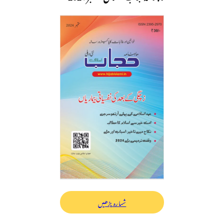
شمارہ پڑھیں