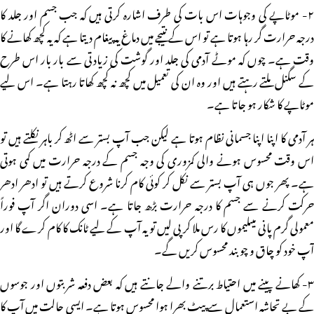
۲- موٹاپے کی وجوہات اس بات کی طرف اشارہ کرتی ہیں کہ جب جسم اور جلد کا
درجہ حرارت گر رہا ہوتا ہے تو اس کے نتیجے میں دماغ یہ پیغام دیتا ہے کہ یہ کچھ کھانے کا
وقت ہے۔ چوں کہ موٹے آدمی کی جلد اور گوشت کی زیادتی سے بار بار اس طرح
کے سگنل ملتے رہتے ہیں اور وہ ان کی تعمیل میں کچھ نہ کچھ کھاتا رہتا ہے۔ اس لیے
موٹاپے کا شکار ہو جاتا ہے۔
ہر آدمی کا اپنا اپنا جسمانی نظام ہوتا ہے لیکن جب آپ بستر سے اٹھ کر باہر نکلتے ہیں تو
اس وقت محسوس ہونے والی کمزوری کی وجہ جسم کے درجہ حرارت میں کمی ہوتی
ہے۔ پھر جوں ہی آپ بستر سے نکل کر کوئی کام کرنا شروع کرتے ہیں تو ادھر ادھر
حرکت کرنے سے جسم کا درجہ حرارت بڑھ جاتا ہے۔ اسی دوران اگر آپ فوراً
معمولی گرم پانی میںلیموں کا رس ملا کر پی لیں تو یہ آپ کے لیے ٹانک کا کام کرے گا اور
آپ خود کو چاق و چوبند محسوس کریں گے۔
۳- کھانے پینے میں احتیاط برتنے والے جانتے ہیں کہ بعض دفعہ شربتوں اور جوسوں
کے بے تحاشہ استعمال سے پیٹ بھرا ہوا محسوس ہوتا ہے۔ ایسی حالت میں آپ کا