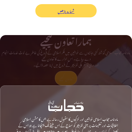
شمارہ پڑھیں
ہمارا تعاون کیجیے
ماہ نامہ حجاب اسلامی گذشتہ کئی دہائیوں سے خواتین میں فکر اسلامی کے فروغ کی خاطر بے لوث خدمات انجام
دے رہا ہے۔ اس ادارے کا تعاون کیجیے
اور دینی و تحریکی لٹریچر کے فروغ میں اپنا حصہ ڈالیے۔
تعاون کیجیے
ماہ نامہ حجاب اسلامی خواتین اور لڑکیوں کا مقبول رسالہ ہے جس کا مشن اسلامی
اخلاقیات اور تعلیمات پر مبنی لٹریچر کو سماج کے اس طبقے تک پہنچانا ہے جو اس کے
نصف کی نمائندہ ہے۔ حجاب کی داغ بیل رام پور میں 1970 میں مائل خیرآبادی مرحومؒ