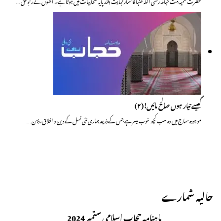
حضرت سمیہ بنت خباط رضی اللہ عنہا کا شمار نہایت بلند پایہ صحابیات میں ہوتا ہے۔ انھوں نے راہِ حق…
کیسے تیار ہوں صالح مائیں!(۲)
موجودہ سماج میں وہ سب کچھ خوب میسر ہے جس کے ذریعہ ہماری نئی نسل کے دین و اخلاق، ذہن…
حالیہ شمارے
ماہنامہ حجاب اسلامی ستمبر 2024