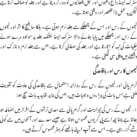
سٹرک ایسڈ داغ دھبوں اور کیل چھائیوں کو دور کر دیتا ہے اور جلد کو صاف کرتا ہے
لیکن یہ عمل بڑا مختصر اور وقتی ہوتا ہے۔
لیموں کے رس اور اس کے چھلکے سے جلد نرم ہوتی ہے۔ ہلکا سا بلیچ کا اثر اور لیموں
کے رس اور چھلکے میں پایا جانے والا سٹرک ایسڈ خشک جلد پر موجود مرے ہوئے
خلیات کی تہہ کو اتارتا ہے اور جلد کی صفائی کرتا ہے، جس سے جلد نرم و نازک اور
دیکھنے میں پیلی سی لگتی ہے۔
لیموں کا رس اور باقاعدگی
گرم پانی اور لیموں کے رس کے روزانہ استعمال سے باقاعدگی کی عادت کو تقویت
ملتی ہے اس بات کی ہزاروں وجوہات ہیں، جس کی بنا پر شاید یہ بات سچ ہو:
۱- لیموں کے رس کی تیزابیت اور گرم پانی سے معدی ترشوں کے افراز میں اضافہ ہو
جاتا ہے چناںچہ اسے پی کر یوں محسوس ہوتا ہے جیسے معدے اور آنتوں میں سے کوئی
شے گزر رہی ہے۔ اس سے آپ اپنے ہاضمے کو بہتر محسوس کرتے ہیں۔