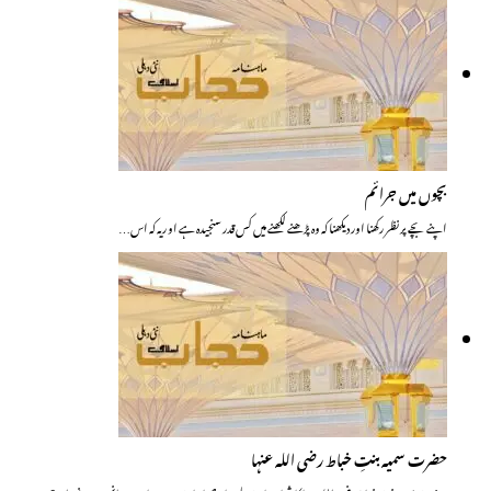
بچوں میں جرائم
اپنے بچے پر نظر رکھنا اور دیکھنا کہ وہ پڑھنے لکھنے میں کس قدر سنجیدہ ہے او ریہ کہ اس…
حضرت سمیہ بنتِ خباط رضی اللہ عنہا