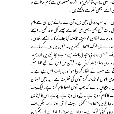
ہے۔ کسی مذہب کا آدمی ہو، اگر وہ مستعدی سے کام کرتا ہے تو
سے اچھی نظر سے دیکھتے ہیں۔
 ہیں: ’’یہ سب پرانی باتین ہیں، آج کے زمانے میں ان سے کام
وں کی بات آج بھی ویسی ہی غلط ہے جیسے کل غلط تھی۔ اچھے
اور برے اخلاق کو ہمیشہ ناپسند کیا جائے گا۔ اچھے اخلاق،
و سارے ہی لوگ اچھا سمجھتے ہیں۔ قرآن میں ان کے بارے
ف‘‘ یعنی وہ جانی پہچانی بات جسے سب پہچانتے ہیں اور پسند
اری دنیا ناپسند کرتی ہے۔ قرآن میں اس کے لیے لفظ منکر
نے سے سب نے انکار کر دیا ہو اور یہ بات اس لیے ہے کہ
بری باتوں کو ناپسند کرنا آدمی کی فطرت ہے۔ یہ باتیں انسان
ں۔ پہچان یہ ے کہ جب آدمی اچھا کام کرتا ہے، ایک پیسہ
 کا کام کردیتا ہے۔ سچ بول دیتا ہے، چاہے اس کا اپنا ہی
دماغ میں بیٹھا ہوا ’’کوئی‘‘ بہت خوش ہوتا ہے، لیکن جب
و وہی ’کوئی‘ ٹوکتا ہے۔ روکتا ہے خبردار! خدا سے ڈر، بھگوان