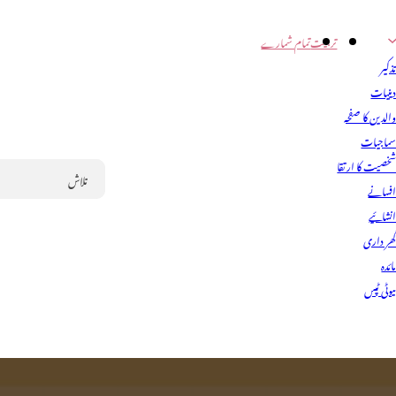
تربیت
تمام شمارے
ذکیر
ینیات
الدین کا صفحہ
ماجیات
خصیت کا ارتقا
فسانے
Search
نشائیے
ھر داری
ائدہ
یوٹی ٹپس