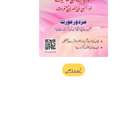
شمارہ پڑھیں