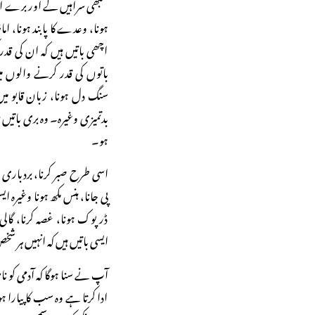
سبھی سراہیں گے اور برے اخل
ہونا، وعدے کا پابند ہونا، ام
اچھی باتیں ہیں کہ ان کی ق
باتوں کی قدر کرنے والوں م
سنگ دل ہونا، زبان قابو میں
بدتمیزی وغیرہ۔ وہ بری باتیں ہ
ہو۔
اسی طرح صبر کرنا، بردباری (گ
پی جانا، ہنس مکھ ہونا وغیرہ 
ڈرپوک ہونا، غصہ کرنا، گالی گ
ایسی باتیں ہیں کہ انہیں ہر ش
آپ نے سنا ہوگا کہ آدمی کو ن
ادا کرتا ہے وہ سب کا پیارا ہ