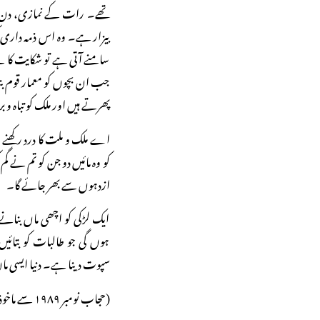
تھے۔ رات کے نمازی، دن ک
بیزار ہے۔ وہ اس ذمہ داری کو
سامنے آتی ہے تو شکایت کا 
جب ان بچوں کو معمار قوم بنان
پھرتے ہیں اور ملک کو تباہ و ب
اے ملک و ملت کا درد رکھنے و
کو وہ مائیں دو جن کو تم نے گ
ازدہوں سے بھر جائے گا۔
ایک لڑکی کو اچھی ماں بنانے 
ہوں گی جو طالبات کو بتائیں
سپوت دینا ہے۔ دنیا ایسی م
(حجاب نومبر ۱۹۸۹ سے ماخوذ)