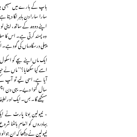
باپ کے بارے میں سبھی جانتے
سارا سارا دن باہر لگا دیتا 
اپنے دودھ کے ساتھ، اپنی لو
وہ پسند کرتی ہے۔ اس کا مطال
پہلی درسگاہ ماں کی گود ہے۔ ای
ایک ماں اپنے بچے کو اسکول
اسے کیا سکھایا؟‘‘ ماں نے حیر
آیا ہے، اسی لیے تو آپ 
سال گنوا دیے۔ یہی دن اچھ
سیکھے گا۔ بس۔ ایک اورلطیفہ 
٭ نیپولین بونا پارٹ نے ا
بہادروں کو انعام بانٹنا شرو
نیپولین نے دیکھا کہ ان جوانو