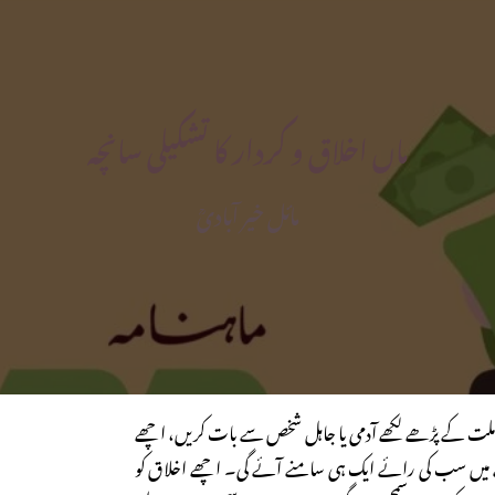
ماں اخلاق و کردار کا تشکیلی سانچہ
مائل خیر آبادیؒ
لت کے پڑھے لکھے آدمی یا جاہل شخص سے بات کریں، اچھے
ں سب کی رائے ایک ہی سامنے آئے گی۔ اچھے اخلاق کو