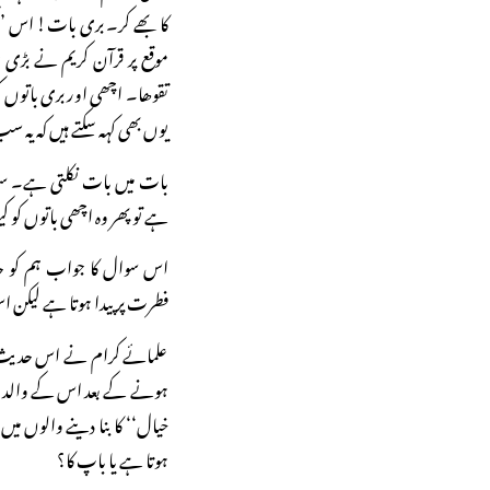
کا بھے کر۔ بری بات! اس ’’کو
موقع پر قرآن کریم نے بڑی 
تقوھا۔ اچھی اور بری باتوں 
یوں بھی کہہ سکتے ہیں کہ یہ سب
بات میں بات نکلتی ہے۔ سوا
ہے تو پھر وہ اچھی باتوں کو ک
اس سوال کا جواب ہم کو حد
فطرت پر پیدا ہوتا ہے لیکن 
علمائے کرام نے اس حدیث کا
ہونے کے بعد اس کے والدین
خیال‘‘ کا بنا دینے والوں میں 
ہوتا ہے یا باپ کا؟