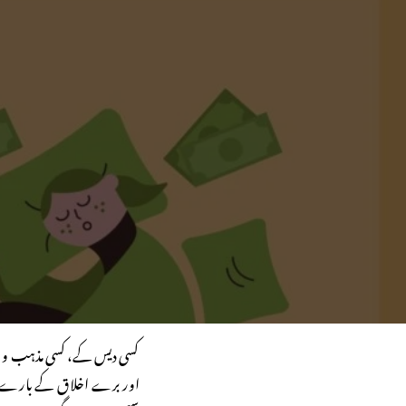
کسی دیس کے، کسی مذہب و م
اور برے اخلاق کے بارے می