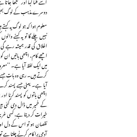
اسے نکما کہا اور سمجھا جاتا 
دوسرے مذہب کے لوگ بھی ا
معلوم ہوا کہ جو لوگ یہ کہتے
نہیں چلے گا تو یہ کہنے وال
اخلاق کی قدر ہمیشہ رہے گی 
اچھے کام، اچھی باتیں ان ک
میں ایک لفظ آیا ہے۔ ’’معرو
کرتے ہیں۔ رہی وہ بات جسے س
آیا ہے۔ یعنی جسے پسند کر
اچھی باتوں کو پسند کرنا اور 
کے خمیر میں ڈال دی گئی ہی
خیرات کر دیتا ہے، کسی غریب
نقصان ہو تو اس کے دل اور 
آدمی برا کام کرنے چلتا ہے ت