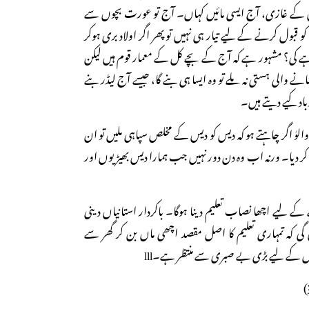
ے غازی، آج ایسی مائیں کہاں۔ آج تو عورت بچوں سے
 قبول کرنے کے لیے تیار ہی نہیں تو پھر اگر اولاد بری ہوکر
ہے کی؟ مشہور ہے کہ آج کے بچے کل کے معمار قوم ہیں لیکن
ے والی ہستی نہ ملے تو وہ ایسا ہی بنے گا، جیسے آج لیڈر بنے
رباد کیے دیتے ہیں۔
الوٰ اگر چاہتے ہو کہ دیس کو دیس کے مخلص سپاہی ملیں تو ان
م کر دیا۔ ورنہ اب وہ دن دور نہیں جب ہمارا دیس بھیڑیوں اور
کے لیے اچھا نصاب تعلیم دینا ہوگا۔ باکردار استانیاں دینی
 گی کہ تمہاری تعلیم کا اصل مقصد اچھی ماں بن کر گھر سے
اں کے لیے بڑی بے صبری سے منتظر ہے۔lll