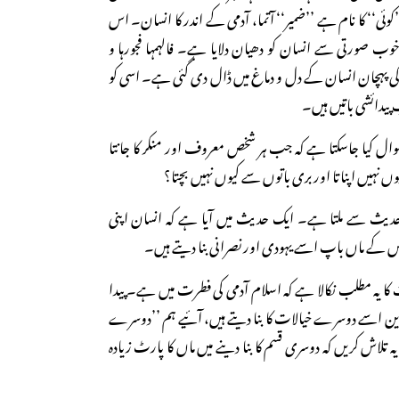
ئی‘‘ کا نام ہے ’’ضمیر‘‘ آتما، آدمی کے اندر کا انسان۔ اس
خوب صورتی سے انسان کو دھیان دلایا ہے۔ فالہمہا فجورہا و
کی پہچان انسان کے دل و دماغ میں ڈال دی گئی ہے۔ اسی کو
 پیدائشی باتیں ہیں۔
ل کیا جاسکتا ہے کہ جب ہر شخص معروف اور منکر کا جانتا
یوں نہیں اپناتا اور بری باتوں سے کیوں نہیں بچتا؟
یث سے ملتا ہے۔ ایک حدیث میں آیا ہے کہ انسان اپنی
اس کے ماں باپ اسے یہودی اور نصرانی بنا دیتے ہیں۔
 یہ مطلب نکالا ہے کہ اسلام آدمی کی فطرت میں ہے۔ پیدا
 اسے دوسرے خیالات کا بنا دیتے ہیں، آئیے ہم ’’دوسرے
یہ تلاش کریں کہ دوسری قسم کا بنا دینے میں ماں کا پارٹ زیادہ