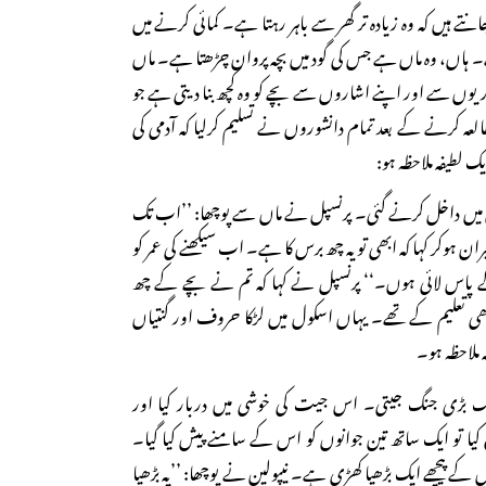
 ہیں کہ وہ زیادہ تر گھر سے باہر رہتا ہے۔ کمائی کرنے میں
ہے۔ ہاں، وہ ماں ہے جس کی گود میں بچہ پروان چڑھتا ہے۔ ماں
ریوں سے اور اپنے اشاروں سے بچے کو وہ کچھ بنا دیتی ہے جو
عہ کرنے کے بعد تمام دانشوروں نے تسلیم کرلیا کہ آدمی کی
ک لطیفہ ملاحظہ ہو:
 میں داخل کرنے گئی۔ پرنسپل نے ماں سے پوچھا: ’’اب تک
ان ہوکر کہا کہ ابھی تو یہ چھ برس کا ہے۔ اب سیکھنے کی عمر کو
کے پاس لائی ہوں۔‘‘ پرنسپل نے کہا کہ تم نے بچے کے چھ
ی تعلیم کے تھے۔ یہاں اسکول میں لڑکا حروف اور گنتیاں
ملاحظہ ہو۔
یک بڑی جنگ جیتی۔ اس جیت کی خوشی میں دربار کیا اور
ع کیا تو ایک ساتھ تین جوانوں کو اس کے سامنے پیش کیا گیا۔
ں کے پیچھے ایک بڑھیا کھڑی ہے۔ نیپولین نے پوچھا: ’’یہ بڑھیا