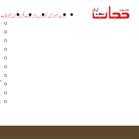
اداریہ
خصوصی تحریریں
بزم حجاب
فکر و آگہی
متفرقات
ت
د
و
س
ش
ا
ا
گ
م
ب