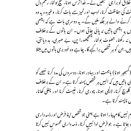
اق کو برا ہی سمجھیں گے۔ خدا ترس ہونا، سچ بولنا، رحم دل
انت کی حفاظت کرنا، ادب اور تمیز سے بات کرنا، وغیرہ۔ یہ وہ
در کرنے والے ہر جگہ ملیں گے۔ یہ دوسری بات ہے کہ اچھی
یں یہ اچھی باتیں نہ پائی جاتی ہوں۔ ان باتوں کے برخلاف
 نہ رکھنا، جھوٹ بولنا، چھچھورا پن، بے صبری، بد دیانتی،
یں، جن کو ہر شخص برا کہے گا، چاہے وہ خود بری باتوں میں مبتلا
مبھیر ہونا) باہمت اور بہادر ہونا، دوسروں کی مدد کرنا غصے کو
ایسی باتیں ہیں کہ انہیں ہر شخص پسند کرتا ہے۔ ان کے برخلاف
لوچ کرنا، لالچی ہونا، چوری کرنا، غیبت کرنا اور چغلی کھانا،
خص ناپسند کرتا ہے۔
ام نہیں کام پیارا ہوتا ہے یعنی جو شخص اپنا فرض اور ذمہ داری
و جاتا ہے۔ جو فرض ادا نہیں کرتا، ذمہ داری محسوس نہیں کرتا