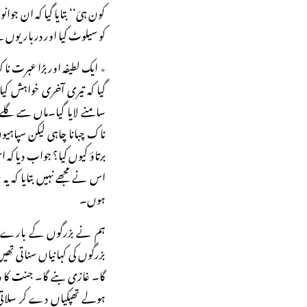
کون ہیَ‘‘ بتایا گیا کہ ان 
کو سیلوٹ کیا اور درباریوں سے ک
٭ ایک لطیفہ اور بڑا عبرت نا
گیا کہ تیری آخری خواہش 
سامنے لایا گیا۔ماں سے گلے
ناک چبانا چاہی لیکن سپاہیو
برتاؤ کیوں کیا؟ جواب دیا کہ
اس نے مجھے نہیں بتایا کہ ی
ہوں۔
ہم نے بزرگوں کے بارے میں
بزرگوں کی کہانیاں سناتی تھ
گا۔ غازی بنے گا۔ جنت کا دو
ہولے تھپکیاں دے کر سلاتی 