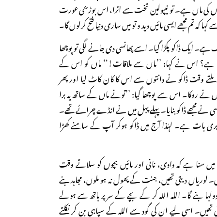
جوانوں کی ماں ہے۔ تو نیپولین تخت سے اترا، اس بوڑھی عورت
ہا کہ تم مجھے ایسی مائیں دید و تو میں ساری دنیا فتح کرلوں گا۔
ک ہے۔ ایک ڈاکو پکڑا گیا۔ اسے پھانسی دی جانے لگی تو پوچھا
کیا ہے؟ اس نے کہا: ’’ماں سے ملاقات!‘‘ ماں کو اس کے
 ملتے وقت ڈاکو نے دانتوں سے اس کا کان کاٹ لیا اور پھر
ں نے روکا۔ اس سے پوچھا گیا: ’’تونے ماں کے ساتھ یہ برا
 اسی نے مجھے ڈاکو بنایا۔ پہلے پہل میں نے انڈے چرائے تھے۔
ہ بری بات ہے۔ لہٰذا آج میں ڈاکو ہوکر آپ کے سامنے کھڑا
 سنا ہے کہ دادی، نانی اور مائیں بچوں کو سلاتے وقت
یں۔ لوریاں دیتی تھیں، جنت کے پھول نہ ہو ملوں، مجاہد بنے
لہا بنے گا۔ اللہ اللہ کر کے بچے کے سر پر ہاتھ سے ہولے
تھیں۔ اسی لیے ان کی گود سے اللہ کے سپاہی بن کر نکلتے