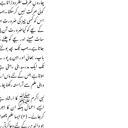
چاروں طرف نظر دوڑاتاہے۔ مگ
کوئی حرکت نہیں کرسکتا۔جب 
اس کو کسی چیز کی ضرورت ہو
کے بچے کو کیاضرورت آن پڑی۔
سات مہینے اور بچے کو چلنے 
جاتاہے۔جب تک بچہ بولنے ا
باپ، بھائی اور بہن پر پور
تک ایک مدرسہ بنی رہتی ہے۔ 
ہوتاہے جس کے لئے ماں اپنے ا
دینی علم سے آراستہ رکھنا چا
نبی اکرم ﷺ کا ارشاد ہے کہ
جو والدین کے لئے دعاکرتی