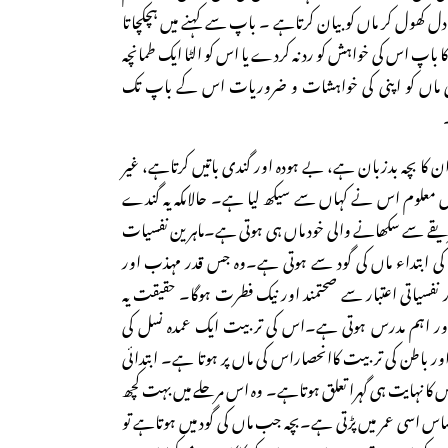
ل کھول کر ماں کوبیان کرتاہے ۔ باپ سے کہنے میں ہچکچاتا
کا باپ اس کی خواہش کو رد نہ کردے یا اس کو الٹا ایک طمانچہ
نی ماں کو اپنی کی خواہشات و ضروریات اس کے باپ تک
ہ ان کا بچہ بدزبان ہے، بے ہودہ اور گندی باتیں کرتاہے، غیر
 معلوم اس نے کہاں سے سیکھ لیا ہے۔ حالاںکہ یہ گندے
ریقے سے سکھانے والی خود ماں ہی ہوتی ہے۔ماہرین نفسیات
 کی ابتداء ماں کی گود سے ہوتی ہے۔وہ جس قدر مہذب اور
در نفسیاتی اعتبار سے صحتمند اور نیک فطرت ہوگا۔ حقیقت یہ
 اور اہم مدرس ہوتی ہے۔اس کی تربیت ایک عمدہ نسل کی
باطن کی تربیت کاانحصاراس کی ماں پر ہوتا ہے۔ ابتدائی
کا نہایت ہی گہرا تعلق ہوتاہے۔ وہ اس مرحلے میں بہت کچھ
ساس اسی عمر میں پڑتی ہے۔بچہ جب ماں کی گود میں ہوتاہے تو