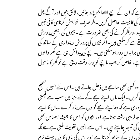
ہے کہ ان کے بچے اچھالکھ پڑھ جائیں، لائق بنیں اور آگے چل
ے کی قابلیت حاصل کریں۔مگر صرف خواہش کرناہی کافی نہیں
ہد اورفکر کرنے کی بھی ضرورت ہے۔بچوں کی اچھی پرورش
یقے سے کرسکتی ہیں۔اگر بچوں کی پرورش دینداری کے ساتھ کی
برائیاں دور ہوسکتی ہیں۔بچے کی پیدائش ہی سے گھر والوں
اہے، خاص کر جب ماںبچے کو پورا وقت دیتی ہے تو گھر کا ماحول
ور وہ کسی بھی سانچے میں ڈھل جاتے ہیں۔اس لئے انہیں صحیح
 کریں۔ ایک ماں اپنے بچے کے لئے دنیا میں سب سے قیمتی
وری ہے کہ وہ اپنے بچے کو دل سے پیار کرے۔ماں کا اپنے
قریبی رشتہ ہوتاہے اور بچوں کو اس کا ہمیشہ احساس بھی
 کی توجہ چاہتے ہیں۔ اس سے انہیں تقویت ملتی ہے۔چونکہ
س کی ماں کے ساتھ گزرتا ہے اور اس کی ماں کا دل بہت نرم