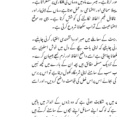
صور کرتاہے۔ تیسرے ماہ میں وہ ماں کی کلکاری پر مسکراتاہے۔
پہلا سماجی اور اجتماعی رد عمل ہوتاہے۔ماں کے لاڈ پیار اور
اقابل فہم الفاظ نکالنے کی کوشش کرتا ہے۔ یہی وہ موقع
جتماعیت کے آداب سکھانا شروع کرتی ہے۔
تربیت کے معاملے میں صبر اوردانشمندی اختیار کرنی چاہئیے۔
 چاہئیے کہ اپنی بات بچے کے دل میں خوش اسلوبی سے
ھانا چاہتی ہے اسے واضح الفاظ اور نرم لہجے میںبیان کرے۔
 کے نزدیک مسلمہ حقائق ہیں بچہ ان کے بارے میں کچھ نہیں
جب سب کے سامنے اپنی شرمگاہ کھول دیتاہے تو اس پر برس
ے کی بجائے اس پراس فعل کی قباحت واضح کردیں۔اور اسے
ں یہ شکایت ہوتی ہے کہ وہ بڑوں کے انداز میں باتیں
 ہے کہ لوگ اپنے مسائل اپنے بچوں کے سامنے کرتے ہیں