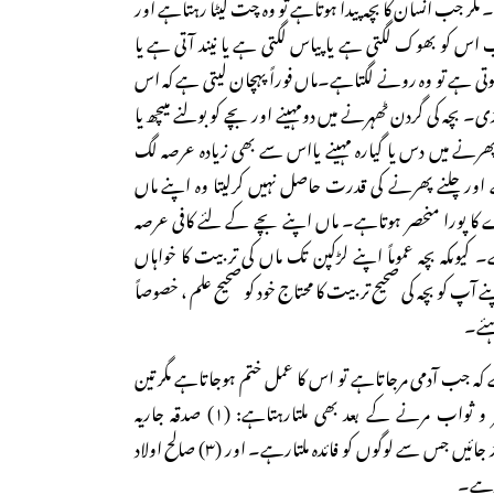
ر جب انسان کا بچہ پیدا ہوتاہے تو وہ چت لیٹا رہتاہے اور
اس کو بھوک لگتی ہے یا پیاس لگتی ہے یا نیند آتی ہے یا
تی ہے تو وہ رونے لگتاہے۔ماں فوراً پہچان لیتی ہے کہ اس
 بچہ کی گردن ٹھہرنے میں دومہینے اور بچے کو بولنے میںچھ یا
پھرنے میں دس یا گیارہ مہینے یااس سے بھی زیادہ عرصہ لگ
ور چلنے پھرنے کی قدرت حاصل نہیں کرلیتا وہ اپنے ماں
ے کا پورا منحصر ہوتاہے۔ ماں اپنے بچے کے لئے کافی عرصہ
کیوںکہ بچہ عموماً اپنے لڑکپن تک ماں کی تربیت کا خواہاں
ٓپ کو بچہ کی صحیح تربیت کا محتاج خود کو صحیح علم ، خصوصاً
ہئے۔
 جب آدمی مرجاتاہے تو اس کا عمل ختم ہوجاتاہے مگر تین
ایسے اعمال ہیںکہ ان کا اجر و ثواب مرنے کے بعد بھی ملتارہتاہے: (۱) صدقہ جاریہ
کرجائے۔ (۲) ایسا علم چھوڑ جائیں جس سے لوگوں کو فائدہ ملتارہے۔ اور (۳) صالح اولاد
 رہے۔