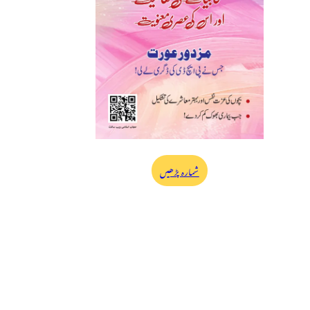
شمارہ پڑھیں