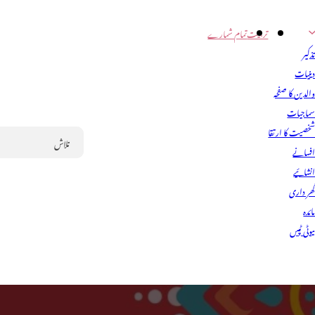
تربیت
تمام شمارے
ذکیر
ینیات
الدین کا صفحہ
ماجیات
خصیت کا ارتقا
فسانے
Search
نشائیے
ھر داری
ائدہ
یوٹی ٹپس