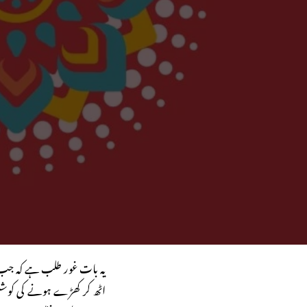
یہ بات غور طلب ہے کہ جب ایک
اٹھ کر کھڑے ہونے کی کوشش