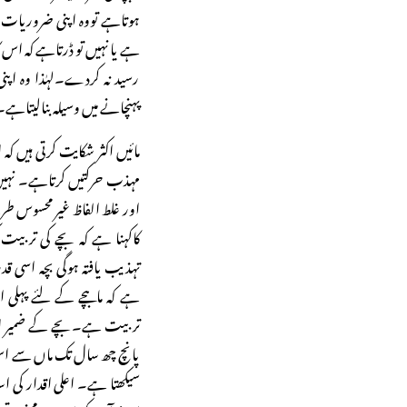
ہوتاہے تووہ اپنی ضروریات د
ہے یا نہیں تو ڈرتاہے کہ اس 
رسید نہ کردے۔لہٰذا وہ اپ
پہنچانے میں وسیلہ بنالیتاہے۔
مائیں اکثر شکایت کرتی ہیں ک
مہذب حرکتیں کرتاہے۔ نہیں
اور غلط الفاظ غیر محسوس ط
کاکہنا ہے کہ بچے کی تربیت
تہذیب یافتہ ہوگی بچہ اسی ق
ہے کہ ماںبچے کے لئے پہلی
تربیت ہے۔بچے کے ضمیر اور 
پانچ چھ سال تک ماں سے اس 
سیکھتا ہے۔ اعلی اقدار کی ا