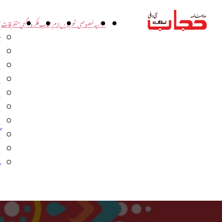
اداریہ
خصوصی تحریریں
بزم حجاب
فکر و آگہی
متفرقات
ت
د
و
س
ش
ا
ا
گ
م
ب