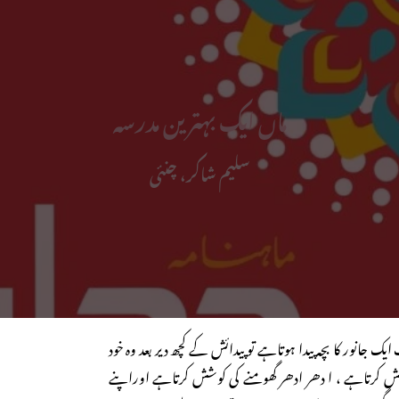
ماں ایک بہترین مدرسہ
سلیم شاکر، چنئی
 جانور کا بچہ پیدا ہوتاہے تو پیدائش کے کچھ دیر بعد وہ خود
 کرتاہے ، ا دھر ادھر گھومنے کی کوشش کرتاہے اوراپنے