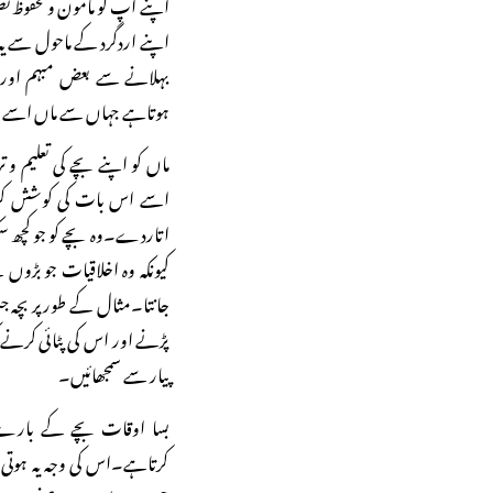
اپنے آپ کو مامون و محفوظ ت
اپنے اردگرد کے ماحول سے یہ 
بہلانے سے بعض مبہم اور ن
ہوتاہے جہاں سے ماں اسے ا
ماں کو اپنے بچے کی تعلیم و 
اسے اس بات کی کوشش کرنی
اتاردے۔وہ بچے کو جو کچھ سک
کیونکہ وہ اخلاقیات جو بڑوں
جانتا۔مثال کے طور پر بچہ 
پڑنے اور اس کی پٹائی کرن
پیار سے سمجھائیں۔
بسا اوقات بچے کے بارے می
کرتاہے۔اس کی وجہ یہ ہوتی