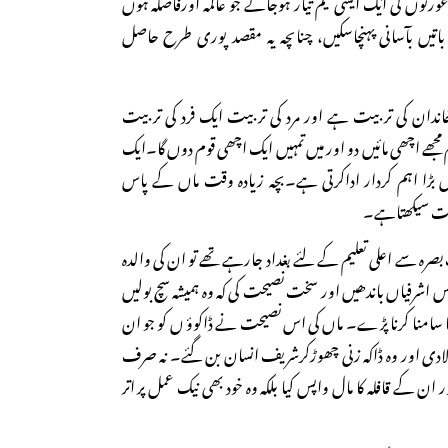
 عورتوں کی ایک ایسی ٹیم تیار ہوجائے جو عالمہ اورفاضلہ ہوں
تیں بآسانی پہنچاسکیں، چناںچہ یہ مقصد پوری طرح حاصل
ان کی تربیت ہے اور مرد کی تربیت ایک فرد کی تربیت
مجھے اچھی مائیں دو اور میں تمہیں ایک اچھی قوم دوں گا۔ایک
ں بڑا اہم کردار اداکرتی ہے۔بچہ زیادہ وقت ماں کے پاس
ات سیکھتاہے۔
صرہ سے اعلی تعلیم کے لئے بغداد جارہے تھے تو ان کی والدہ
 اشرفیاں باندھیں اور سخت نصیحت کی کہ وہ ہمیشہ سچ بولیں
ا سامنا کرنا پڑے۔ ماں کی اس نصیحت نے ڈاکوؤ ں کو جو ان
م دلادی اور وہ ڈاکہ زنی چھوڑکرشریف انسان بن گئے۔ نہ صرف
ن کے قافلہ کا مال واپس کیا بلکہ وہ خود بھی نیک عمل پر اتر