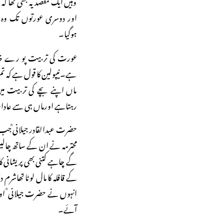
وہیں ایک مقصد یہ بھی تھا کہ
اور دوسری عورتوں تک وہ با
ہوگیا۔
عورت کی تربیت پو رے خاند
ہے۔نیپولین کا قول ہے کہ تم 
ماں اپنے بچے کی تربیت می
رہتاہے اورماں ہی سے عاد
حضرت عبدالقادر جیلانی ؒجب ب
محترمہ نے ان کے ساتھ چالیس
گے چاہے کتنی بھی پریشانی ک
کے قافلہ کا مال لوٹا تھاشر
انہوں نے حضرت جیلانی ؒ اور ا
آئے۔