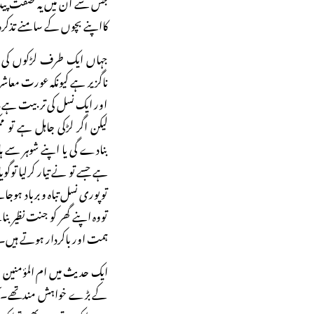
جس سے ان میں یہ صفت پیدا 
کااپنے بچوں کے سامنے تذکرہ
جہاں ایک طرف لڑکوں کی ت
ناگزیر ہے کیونکہ عورت معا
اور ایک نسل کی تربیت ہے۔
لیکن اگر لڑکی جاہل ہے تو 
بنادے گی یا اپنے شوہر سے ہا
ہے جسے تو نے تیار کرلیا توگوی
توپوری نسل تباہ و برباد ہوجا
تووہ اپنے گھر کو جنت نظیر بن
ہمت اور باکردار ہوتے ہیں۔
ایک حدیث میں ام المؤمنین 
کے بڑے خواہش مندتھے۔ا