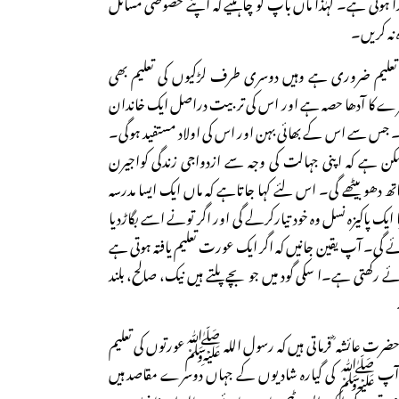
ہوتی ہے۔ لہٰذا ماں باپ کو چاہئیے کہ اپنے خصوصی مسائل
 نہ کریں۔
علیم ضروری ہے وہیں دوسری طرف لڑکیوں کی تعلیم بھی
شرے کا آدھا حصہ ہے اور اس کی تربیت دراصل ایک خاندان
 جس سے اس کے بھائی بہن اور اس کی اولاد مستفید ہوگی۔
ممکن ہے کہ اپنی جہالت کی وجہ سے ازدواجی زندگی کواجیرن
تھ دھو بیٹھے گی۔ اس لئے کہا جاتاہے کہ ماں ایک ایسا مدرسہ
ا ایک پاکیزہ نسل وہ خود تیارکرلے گی اور اگر تونے اسے بگاڑدیا
ئے گی۔ آپ یقین جانیں کہ اگر ایک عورت تعلیم یافتہ ہوتی ہے
ائے رکھتی ہے۔ا سکی گود میں جو بچے پلتے ہیں نیک، صالح، بلند
حضرت عائشہ ؓ فرماتی ہیں کہ رسول اللہ ﷺعورتوں کی تعلیم
ٓپ ﷺ کی گیارہ شادیوں کے جہاں دوسرے مقاصد ہیں