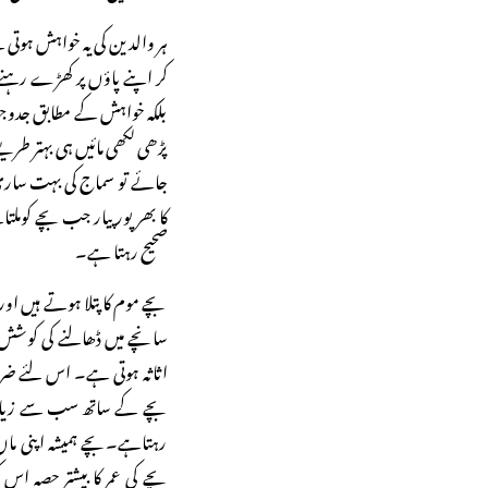
ہر والدین کی یہ خواہش ہوتی 
کر اپنے پاؤں پر کھڑے رہن
بلکہ خواہش کے مطابق جدوج
پڑھی لکھی مائیں ہی بہتر طر
جائے تو سماج کی بہت ساری 
کا بھر پور پیار جب بچے کوملت
صحیح رہتا ہے۔
بچے موم کا پتلا ہوتے ہیں ا
سانچے میں ڈھالنے کی کوشش
اثاثہ ہوتی ہے۔ اس لئے ضر
بچے کے ساتھ سب سے زیادہ 
رہتاہے۔بچے ہمیشہ اپنی ماں
بچے کی عمر کا بیشتر حصہ ا