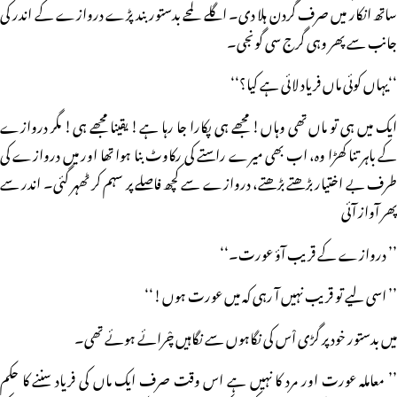
ساتھ انکار میں صرف گردن ہلا دی۔ اگلے لمحے بدستور بند پڑے دروازے کے اندر کی
جانب سے پھر وہی گرج سی گونجی۔
‘‘یہاں کوئی ماں فریاد لائی ہے کیا؟‘‘
ایک میں ہی تو ماں تھی وہاں! مجھے ہی پکارا جا رہا ہے! یقینا مجھے ہی! مگر دروازے
کے باہر تنا کھڑا وہ، اب بھی میرے راستے کی رکاوٹ بنا ہوا تھا اور میں دروازے کی
طرف بے اختیار بڑھتے بڑھتے، دروازے سے کچھ فاصلے پر سہم کر ٹھہر گئی۔ اندر سے
پھر آواز آئی
’’ دروازے کے قریب آؤ عورت۔‘‘
’’ اسی لیے تو قریب نہیں آ رہی کہ میں عورت ہوں!‘‘
میں بدستور خود پر گڑی اْس کی نگاہوں سے نگاہیں چْرائے ہوئے تھی۔
’’ معاملہ عورت اور مرد کا نہیں ہے اس وقت صرف ایک ماں کی فریاد سننے کا حکم