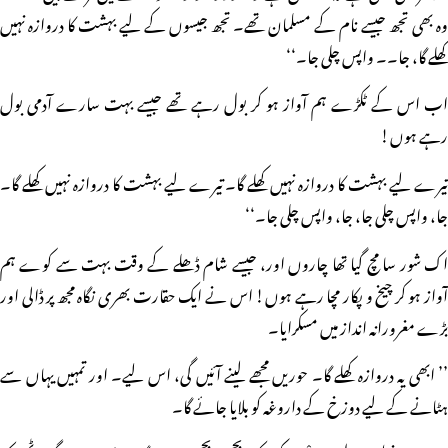
وہ بھی تجھ جیسے نام کے مسلمان تھے۔ تجھ جیسوں کے لیے بہشت کا دروازہ نہیں
کھلے گا، جا۔۔ واپس چلی جا۔‘‘
اب اس کے ٹکڑے ہم آواز ہو کر بول رہے تھے جیسے بہت سارے آدمی بول
رہے ہوں!
تیرے لیے بہشت کا دروازہ نہیں کھلے گا۔ تیرے لیے بہشت کا دروازہ نہیں کھلے گا۔
جا، واپس چلی جا، جا، واپس چلی جا۔‘‘
اک شور سا مچ گیا تھا چاروں اور، جیسے شام ڈھلے کے وقت بہت سے کوے ہم
آواز ہو کر چیخ و پکار مچا رہے ہوں! اس نے ایک حقارت بھری نگاہ مجھ پر ڈالی اور
بڑے مغرورانہ انداز میں مسکرایا۔
’’ ابھی یہ دروازہ کھلے گا۔ حوریں مجھے لینے آئیں گی، اس لیے۔ اور تمہیں یہاں سے
ہٹانے کے لیے دوزخ کے داروغہ کو بلایا جائے گا۔