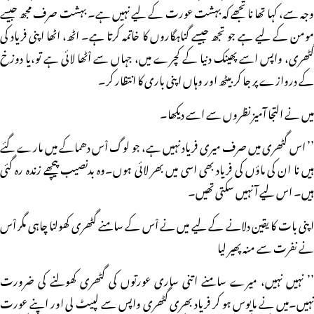
وجہ سے، کہا تھا نا تجھے کہ بہشت عورت کے لیے نہیں ہے۔ بہشت صرف مجھ جیسے
مومن کے لیے ہے جو تجھ جیسے گناہگاروں کا خاتمہ کرتا ہے۔ اٹھ، اٹھا اپنی فریاد کی
گٹھری، واپس اسے پھینک دنیا کے کچرے میں، جہاں سے اْٹھا لائی ہے تو،یا دوزخ
کے دروازے پر جا کر بیٹھ اور وہاں اپنی باری کا انتظار کر۔
میں نے التجا آمیز نظروں سے اسے دیکھا۔
’’ اس گٹھری میں صرف میری فریاد نہیں ہے، جو لوگ اْس دھماکے میں مارے گئے
ہیں نا ان کی ماؤں کی فریاد بھی اسی میں بھر لائی ہوں۔وہ بدنصیب پیچھے زندہ رہ گئی
ہیں۔ اس لیے آ نہیں سکتی تھیں۔
اپنی بات کا یقین دلانے کے لیے میں نے اْس کے سامنے گٹھری کھولنا چاہی مگر اْس
نے نفرت سے منہ پھیر لیا
’’ نہیں نہیں، میرے سامنے اتنی ساری عورتوں کی گٹھری کھولنے کی ضرورت
نہیں۔میں نے مایوس ہو کر فریاد بھری گٹھری واپس سے لپیٹ لی اور اپنے عورت