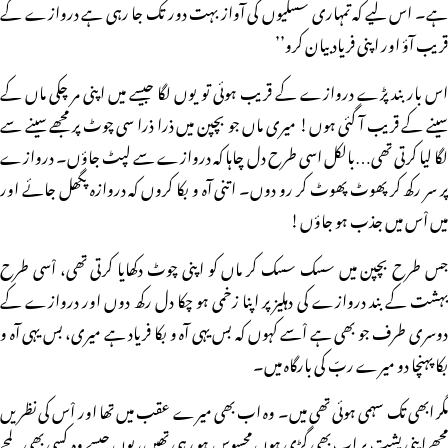
ہے۔ اس لیے کہ تمہاری سسکیوں کی آواز بہت دور تک جا رہی ہے دروازے کے
قریب آؤ اور اپنی فریاد بیان کرو’’
اس بار بند پڑے دروازے کے قریب ہوئی تو یوں لگا جیسے میں اپنی مر چکی ماں کے
سینے کے قریب آ گئی ہوں! میری ماں جو بچپن میں ذرا ذرا سی چوٹ پر مجھے سینے سے
لگا لیا کرتی تھی…بالکل اسی طرح دل چاہا کہ دروازے سے لپٹ جاؤں۔ دروازے
پر سر رکھ کر پھوٹ پھوٹ کر رو دوں۔ اتنی آہ و بکا کروں کہ دروازہ پگھل جائے اور
میں اْس میں جذب ہو جاؤں!
جس طرح بچپن میں سسک سسک کر ماں کو اپنی چوٹ دکھایا کرتی تھی، اْسی طرح
بہشت کے بند دروازے کی دہلیز پر اپنا زخمی ہو چکا دل رکھ دوں اور دروازے کے
دوسری طرف جو بھی ہے اْسے کہوں کہ بس یہی آہ و بکا فریاد ہے میری، بس یہی آہ و
بکا پہنچا دو میرے ربّ کی بارگاہ میں۔
مگر ابھی تک سہمی ہوئی تھی میں۔ وہ اب بھی میرے عقب میں تھا اور اْس کی نظریں
مجھے اپنی پشت پر اب بھی گڑی ہوں محسوس ہو رہی تھیں، یوں جیسے وہ کسی بھی لمحے