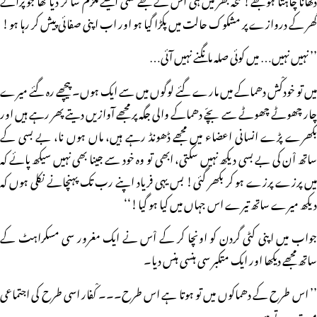
گھر کے دروازے پر مشکوک حالت میں پکڑا گیا ہو اور اب اپنی صفائی پیش کر رہا ہو!
’’ نہیں نہیں… میں کوئی صلہ مانگنے نہیں آئی…
میں تو خودکْش دھماکے میں مارے گئے لوگوں میں سے ایک ہوں۔ پیچھے رہ گئے میرے
چار چھوٹے چھوٹے سے بچّے دھماکے والی جگہ پر مجھے آوازیں دیتے پھر رہے ہیں اور
بکھرے پڑے انسانی اعضاء میں مجھے ڈھونڈ رہے ہیں، ماں ہوں نا، بے بسی کے
ساتھ اْن کی بے بسی دیکھ نہیں سکتی، ابھی تو وہ خود سے جینا بھی نہیں سیکھ پائے کہ
میں پرزے پرزے ہو کر بکھر گئی! بس یہی فریاد اپنے رب تک پہنچانے نکلی ہوں کہ
دیکھ میرے ساتھ تیرے اس جہاں میں کیا ہو گیا!‘‘
جواب میں اپنی کٹی گردن کو اونچا کر کے اْس نے ایک مغرور سی مسکراہٹ کے
ساتھ مجھے دیکھا اور ایک متکبر سی ہنسی ہنس دیا۔
’’ اس طرح کے دھماکوں میں تو ہوتا ہے اس طرح۔۔۔ کْفار اسی طرح کی اجتماعی
موت مرتے ہیں۔