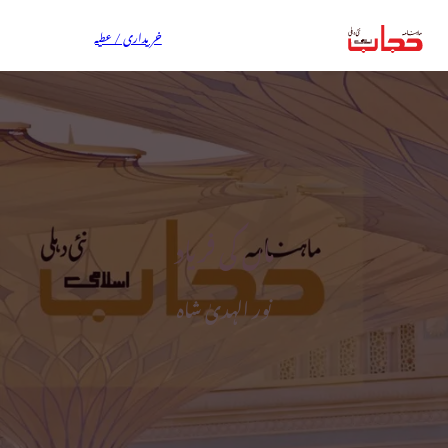
خریداری / عطیہ
ماں کی فریاد
نور الہدیٰ شاہ