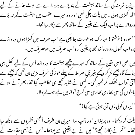
پنے پر شرمندگی کے ساتھ بہشت کے بند پڑے دروازے سے لوٹ جانے کے لیے
اْٹھ کھڑی ہوئی۔ میں پلٹ چکی تھی اور وہ میرے عقب میں بہشت کے بند پڑے
دروازے پر اب ایک نئے یقین کے ساتھ پھر سے پکار رہا تھا۔
’’ حورو! فرشتو! مبارک ہو عورت جا چکی ہے اب صرف میں کھڑا ہوں دروازے
پر، اب کھول دو دروازہ مجھ پر یقین کرو اب صرف میں ہوںصرف میں۔
میں بھی اسی یقین کے ساتھ کہ میرے پیچھے بہشت کا دروازہ اْس کے لیے کھل ہی
جائے گا، پیچھے مْڑ کر دیکھے بغیر پْل صراط کے پہلے موڑ کی طرف مڑی ہی تھی کہ پیچھے سے
آتی آواز پر ٹھٹک کر ٹھہر گئی۔ کسی نے شاید مجھے ہی مخاطب کیا تھا، بھر آئے ہوئے
بادلوں کی سی بھاری بھاری سی گرج آواز میں لیے ہوئے بولا:
’’ یہاں کوئی ماں آئی ہوئی ہے کیا؟‘‘
پلٹ کر دیکھا۔ وہ پریشان اور چْپ سا، میری ہی طرف اْلجھی نظروں سے دیکھ رہا
تھا۔ ’’تم نے پکارا مجھے؟ ’’میں نے بے یقینی سے پوچھا۔ اْس نے اْسی حقارت کے