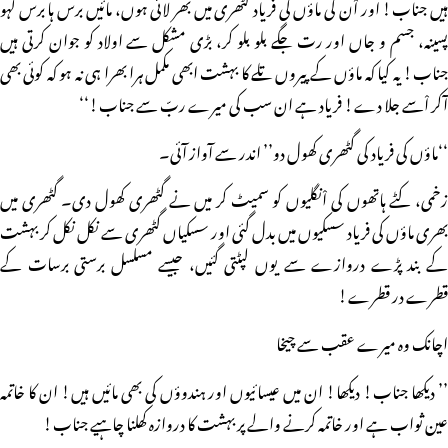
ہیں جناب! اور اْن کی ماؤں کی فریاد گٹھری میں بھر لائی ہوں، مائیں برس ہا برس لہو
پسینہ، جسم و جاں اور رت جگے بلو بلو کر، بڑی مشکل سے اولاد کو جوان کرتی ہیں
جناب! یہ کیا کہ ماؤں کے پیروں تلے کا بہشت ابھی مکمل ہرا بھرا ہی نہ ہو کہ کوئی بھی
آکر اْسے جلا دے! فریاد ہے ان سب کی میرے ربّ سے جناب!‘‘
‘‘ماؤں کی فریاد کی گٹھری کھول دو’’ اندر سے آواز آئی۔
زخمی، کٹے ہاتھوں کی اْنگلیوں کو سمیٹ کر میں نے گٹھری کھول دی۔ گٹھری میں
بھری ماؤں کی فریاد سسکیوں میں بدل گئی اور سسکیاں گٹھری سے نکل نکل کر بہشت
کے بند پڑے دروازے سے یوں لپٹتی گئیں، جیسے مسلسل برستی برسات کے
قطرے در قطرے!
اچانک وہ میرے عقب سے چیخا
’’ دیکھا جناب! دیکھا! ان میں عیسائیوں اور ہندوؤں کی بھی مائیں ہیں! ان کا خاتمہ
عین ثواب ہے اور خاتمہ کرنے والے پر بہشت کا دروازہ کھلنا چاہیے جناب!