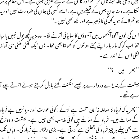
کٹتا ہے۔ ورنہ جان جس کے قبضے میں ہے، اسے کسی کی جان کی ضرورت نہیں اور یہ
جو تم لائے ہو یہ گندگی کا ڈھیر ہے اور کچھ بھی نہیں۔‘‘
اس کی خون آلود آنکھوں میں آنسوؤں کا سا پانی اْترنے لگا۔ وہ مزید کچھ بول نہیں پا رہا
تھا اب گو کہ بار بار اپنے پھٹے ہونٹوں کو کھولتا بھی تھا۔ بس ایک گھْٹی گھْٹی سی آواز
نکلی اس کے اندر سے۔
’’ پھر… میں…؟‘‘
بہشت کے بند پڑے دروازے پر جیسے انگنت گھنے بادل گرجتے ہوئے اترتے چلے آ
رہے تھے۔
’’ پھر یہ کہ فریاد کا معاملہ بڑا ہی سخت ہے لڑکے!کوئی عورت اور مرد نہیں ہے فریاد
کے معاملے میں۔ فریاد کے معاملے میں کوئی مذہب بھی نہیں ہے۔ بہشت و دوزخ
سے بھی پہلے ہر چیز فریاد کی چھلنی سے گزرتی ہے۔ بڑی رفتار ہے فریاد کی۔ وہاں تک
پہنچتی ہے سیدھی، جہاں فرشتوں کے بھی پر جلتے ہیں۔ اٹھا اپنے پْرزے۔ اور لوٹ