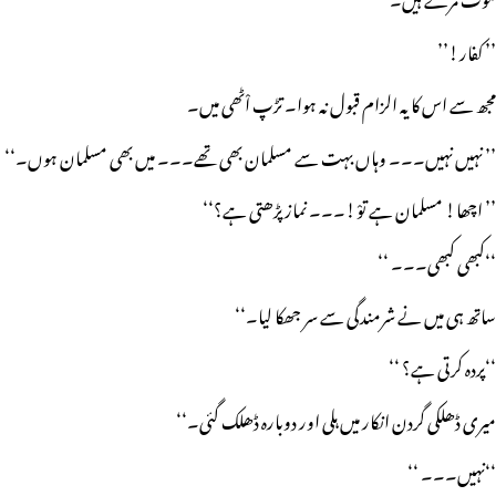
’’ کفار!’’
مجھ سے اس کا یہ الزام قبول نہ ہوا۔ تڑپ اْٹھی میں۔
’’ نہیں نہیں۔۔۔ وہاں بہت سے مسلمان بھی تھے۔۔۔ میں بھی مسلمان ہوں۔‘‘
’’ اچھا! مسلمان ہے توْ!۔۔۔ نماز پڑھتی ہے؟‘‘
‘‘کبھی کبھی۔۔۔ ‘‘
ساتھ ہی میں نے شرمندگی سے سر جھکا لیا۔‘‘
‘‘پردہ کرتی ہے؟ ‘‘
میری ڈھلکی گردن انکار میں ہلی اور دوبارہ ڈھلک گئی۔‘‘
‘‘نہیں۔۔۔ ‘‘