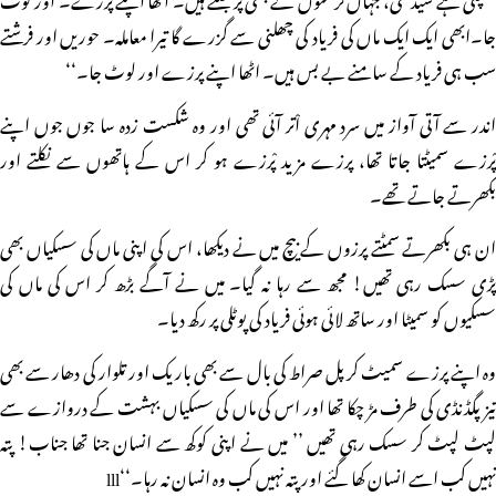
جا۔ابھی ایک ایک ماں کی فریاد کی چھلنی سے گزرے گا تیرا معاملہ۔ حوریں اور فرشتے
سب ہی فریاد کے سامنے بے بس ہیں۔ اٹھا اپنے پرزے اور لوٹ جا۔‘‘
اندر سے آتی آواز میں سرد مہری اْتر آئی تھی اور وہ شکست زدہ سا جوں جوں اپنے
پْرزے سمیٹتا جاتا تھا، پرزے مزید پْرزے ہو کر اس کے ہاتھوں سے نکلتے اور
بکھرتے جاتے تھے۔
ان ہی بکھرتے سمٹتے پرزوں کے بیچ میں نے دیکھا، اس کی اپنی ماں کی سسکیاں بھی
پڑی سسک رہی تھیں! مجھ سے رہا نہ گیا۔ میں نے آگے بڑھ کر اس کی ماں کی
سسکیوں کو سمیٹا اور ساتھ لائی ہوئی فریاد کی پوٹلی پر رکھ دیا۔
وہ اپنے پرزے سمیٹ کر پل صراط کی بال سے بھی باریک اور تلوار کی دھار سے بھی
تیز پگڈنڈی کی طرف مڑ چکا تھا اور اس کی ماں کی سسکیاں بہشت کے دروازے سے
لپٹ لپٹ کر سسک رہی تھیں ’’ میں نے اپنی کوکھ سے انسان جنا تھا جناب! پتہ
نہیں کب اسے انسان کھا گئے اور پتہ نہیں کب وہ انسان نہ رہا۔‘‘lll