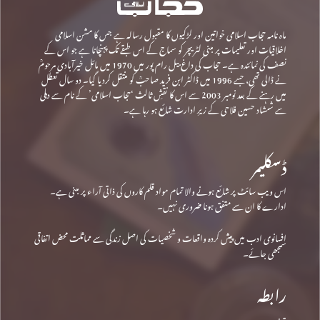
ماہ نامہ حجاب اسلامی خواتین اور لڑکیوں کا مقبول رسالہ ہے جس کا مشن اسلامی
اخلاقیات اور تعلیمات پر مبنی لٹریچر کو سماج کے اس طبقے تک پہنچانا ہے جو اس کے
نصف کی نمائندہ ہے۔ حجاب کی داغ بیل رام پور میں 1970 میں مائل خیرآبادی مرحومؒ
نے ڈالی تھی، جسے 1996 میں ڈاکٹر ابن فرید صاحبؒ کو منتقل کردیا گیا۔ دو سال تعطل
میں رہنے کے بعد نومبر 2003 سے اس کا نقشِ ثالث ‘حجاب اسلامی’ کے نام سے دہلی
سے شمشاد حسین فلاحی کے زیرِ ادارت شائع ہو رہا ہے۔
ڈسکلیمر
اس ویب سائٹ پر شائع ہونے والا تمام مواد قلم کاروں کی ذاتی آراء پر مبنی ہے۔
ادارے کا ان سے متفق ہونا ضروری نہیں۔
افسانوی ادب میں پیش کردہ واقعات و شخصیات کی اصل زندگی سے مماثلت محض اتفاقی
سمجھی جائے۔
رابطہ
پتہ: