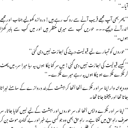
آیا۔‘‘
’’ پھر بھی آپ مجھے قریب آنے سے روک رہے ہیں! دروازہ کھولیے جناب اور مجھے
اندرآنے دیجیے۔۔۔ حوریں کب سے میری منتظر ہیں اور میں کب سے باہر کھڑا
ہوں۔‘‘
’’ حوروں کو تمہارے لیے قبولیت دینے کی اجازت نہیں دی گئی’’
’’ کیسے قبولیت کی اجازت نہیں دی گئی! میں سر کٹا چکا ہوں،یہ رہا میرا سر، میں پھٹ
کر ٹکڑے ٹکڑے ہو چکا ہوں یہ رہے میرے ٹکڑے۔ ‘‘
وہ دیوانہ وار اپنا سر اور ٹکڑے اْٹھا اْٹھا کر بہشت کے بند دروازے کے سامنے لہراتا
جاتا تھا اور چیختا جاتا تھا۔
’’ اپنا سر اور ٹکڑے واپس اْٹھا لو، سر حوروں اور بہشت کے لیے نہیں کٹایا جاتا، سر
صرف راہِ حق میں کٹتا ہے۔ راہِ حق بھی وہ جو کسی بے خبر اور بے گناہ پر موت بن کر
نہیں ٹوٹتی بلکہ سینہ تان کر ظلم اور ناحق کے سامنے کھڑی ہوتی ہے۔ اس مقام پر سر