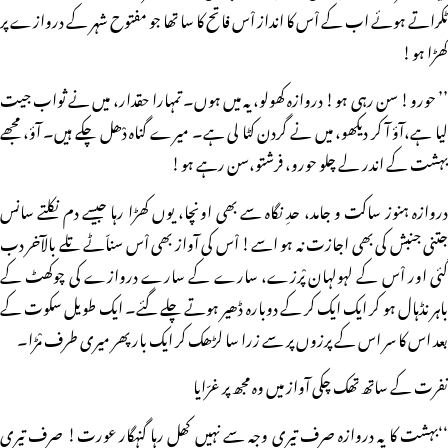
ٹکراتے ہوئے اب کے اْس کا انداز اْس فاتح کا سا تھا جو مفتوح شہر کے دروازے پر
کھڑا ہو!
’’ حورو! سن رہی ہو! دروازہ کھولو، یہ میں ہوں۔ تمہارا حقدار، میں نے ثواب جیت
لیا ہے،آؤ آ کر دیکھو، میں نے گردن کٹا لی ہے۔ میرے گناہ دْھل چکے ہیں۔ آؤ، مجھے
بہشت کے اندر لے چلو حورو، فرشتو،سن رہے ہو!
دروازہ ہنوز ساکت و جامد، حدِ نگاہ سے بھی اونچا، یوں کھڑا رہا جیسے دم نکلتے سانس
جتنی جنبش کی بھی اجازت نہ ہو اسے! اْس کی آواز بھی اْس سناّٹے تلے بالآخر دب
گئی اور اْس کے لہولہان پْرزے، سارے کے سارے دروازے کی چوکھٹ کے
باہر نڈہال ہو کر ایک ایک کر کے دوبارہ ڈھیر ہوتے چلے گئے۔ ایک طویل سکوت کے
بعد اس کا سر اس کے پرزوں پر سے زرا سا لڑھک کر ایک بار پھر میری طرف مْڑا۔
نفرت کے ساتھ تھک چکی آواز میں وہ مجھ پر غرّایا
‘‘بہشت کا یہ دروازہ صرف تیری وجہ سے نہیں کھل رہا گنہگار عورت! صرف تیری