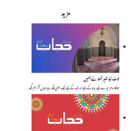
مزید
لوٹ لیا شہر تمنا نے ہمیں
ممّا کا روم میرے لیے، بابا کے لیے اور فہد کے لیے ایک ایسی جگہ ہے جہاں آکر ہم کچھ…