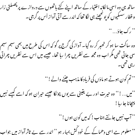
ساتھ ہی وہ اسی مالکانہ اختیار کے ساتھ اپنے کٹے ہاتھوں سے دروازے پر پھسلتی زار
و قطار سسکیوں کو پونچھنے ہی لگا تھا کہ اندر سے آتی آواز اْس پر گرجی۔
’’ رک جاؤ… ‘‘
وہ ساکت سا ہو کر ٹھہر کر رہ گیا۔ آواز کی گرج پر گو کہ اس کی طرح میں بھی سہم سہم
سی جاتی تھی مگر اب وہ مجھ سے نظریں چرا رہا تھا، جیسے میں اس سے نظریں چراتی
رہی تھی۔
’’ تم کون ہوتے ہو ماؤں کی فریاد کا مذہب چننے والے!‘‘
’’میں…!‘‘ وہ حیرت اور بے یقینی سے یوں چونکا جیسے حیران ہو کہ اسے کیسے نہیں
پہچانا جا رہا!
’’ آپ نہیں جانتے جناب! کہ میں کون ہوں!’’
’’ معلوم ہے اسی دھماکے کے خود کْش بمبار ہو ’’ اندر سے بے تاثر آواز میں جواب