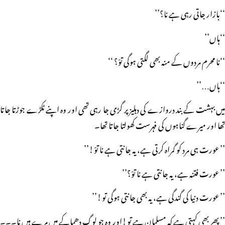
‘‘بازار جاتی رہی ہے نا؟’’
‘‘ہاں’’
‘‘نا محرم مردوں کے منہ بھی لگتی ہوگی توْ؟ ‘‘
‘‘ہاں…’’
میں بہشت کے بند دروازے کی دہلیز پر گڑی جا رہی تھی اور وہ اپنے ٹکڑے جوڑتا جاتا
تھا اور میرے گناہوں کی فہرست کھولتا جاتا تھا۔
’’ عورت ہی مرد کو گمراہ کرتی ہے، یہ جانتی ہے نا توْ!’’
’’ عورت فتنہ ہے، یہ جانتی ہے نا توْ؟’’
’’ عورت دنیا کی گندگی ہے، یہ بھی جانتی ہوگی تو!’’
’’ پھر بھی کہتی ہے کہ مسلمان ہے تو!اور وہ جو لوگ دھماکے میں مرے ہیں نا۔۔۔