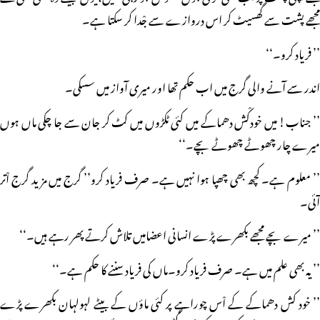
مجھے پشت سے گھسیٹ کر اس دروازے سے جْدا کر سکتا ہے۔
’’ فریاد کرو۔‘‘
اندر سے آنے والی گرج میں اب حکم تھا اور میری آواز میں سسکی۔
’’ جناب! میں خودکْش دھماکے میں کئی ٹکڑوں میں کٹ کر جان سے جا چکی ماں ہوں
میرے چار چھوٹے چھوٹے بچے۔‘‘
’’ معلوم ہے۔ کچھ بھی چھپا ہوا نہیں ہے۔ صرف فریاد کرو’’ گرج میں مزید گرج اْتر
آئی۔
’’ میرے بچے مجھے بکھرے پڑے انسانی اعضامیں تلاش کرتے پھر رہے ہیں۔‘‘
’’ یہ بھی علم میں ہے۔ صرف فریاد کرو۔ماں کی فریاد سننے کا حکم ہے۔‘‘
’’ خود کش دھماکے کے اْس چوراہے پر کئی ماؤں کے بیٹے لہولہان بکھرے پڑے