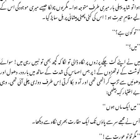
ہوا تو شاید پہلی بار میری طرف متوجہ ہوا۔ مگر یوں چونکا جیسے میری موجودگی اس کے
لیے مقامِ حیرت ہو! اس کی کٹی پھٹی پیشانی پر بل سا پڑ گیا۔
’’ تو کون ہے؟‘‘
’’میں؟‘‘
میں نے اپنے کٹ چکے پرزوں پر نگاہ ڈالی تو لگا کہ کچھ بھی تو نہیں رہی میں! سوائے
گوشت کے لوتھڑوں کے! پر جس احساس کی شدت کے ساتھ میں بارود، دھول اور
دھوئیں سے تڑپ کر اْٹھی تھی اور آہ و بکا کرتی اِس طرف دوڑی چلی آئی تھی، وہی
بے اختیار کہہ بیٹھی:
’’ میں ایک ماں ہوں ‘‘
اْس نے مجھے سر سے پاؤں تک ایک حقارت بھری نگاہ سے دیکھا۔
’’ مگر توْ تو عورت ہے!’’