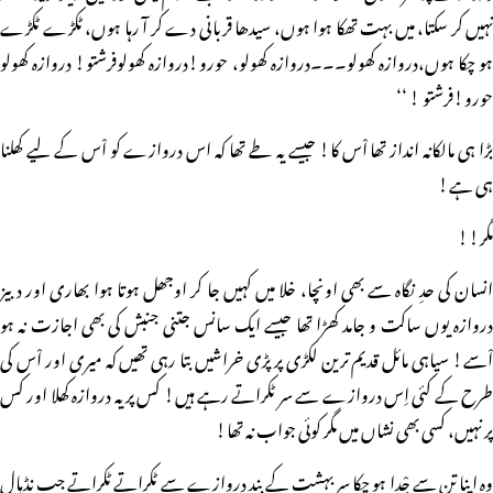
نہیں کر سکتا، میں بہت تھکا ہوا ہوں، سیدھا قربانی دے کر آ رہا ہوں، ٹکڑے ٹکڑے
ہو چکا ہوں،دروازہ کھولو۔۔۔دروازہ کھولو، حورو!دروازہ کھولوفرشتو! دروازہ کھولو
حورو!فرشتو ! ‘‘
بڑا ہی مالکانہ انداز تھا اْس کا! جیسے یہ طے تھا کہ اس دروازے کو اْس کے لیے کھلنا
ہی ہے!
مگر!!
انسان کی حدِ نگاہ سے بھی اونچا، خلا میں کہیں جا کر اوجھل ہوتا ہوا بھاری اور دبیز
دروازہ یوں ساکت و جامد کھڑا تھا جیسے ایک سانس جتنی جنبش کی بھی اجازت نہ ہو
اْسے! سیاہی مائل قدیم ترین لکڑی پر پڑی خراشیں بتا رہی تھیں کہ میری اور اْس کی
طرح کے کئی اِس دروازے سے سر ٹکراتے رہے ہیں! کس پر یہ دروازہ کھلا اور کس
پر نہیں، کسی بھی نشاں میں مگر کوئی جواب نہ تھا!
وہ اپنا تن سے جْدا ہو چکا سر بہشت کے بند دروازے سے ٹکراتے ٹکراتے جب نڈہال