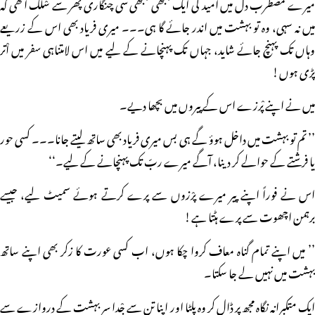
میرے مضطرب دل میں اْمید کی ایک بجھی بجھی سی چنگاری پھر سے سْلگ اٹھی کہ
میں نہ سہی، وہ تو بہشت میں اندر جائے گا ہی۔۔۔ میری فریاد بھی اس کے زریعے
وہاں تک پہنچ جائے شاید، جہاں تک پہنچانے کے لیے میں اس لامتناہی سفر میں اْتر
پڑی ہوں!
میں نے اپنے پْرزے اس کے پیروں میں بچھا دیے۔
’’ تم تو بہشت میں داخل ہوؤ گے ہی بس میری فریاد بھی ساتھ لیتے جانا۔۔۔ کسی حور
یا فرشتے کے حوالے کر دینا، آگے میرے ربّ تک پہنچانے کے لیے۔‘‘
اس نے فوراً اپنے پیر میرے پرْزوں سے پرے کرتے ہوئے سمیٹ لیے، جیسے
برہمن اچھوت سے پرے ہٹتا ہے!
’’ میں اپنے تمام گناہ معاف کروا چکا ہوں، اب کسی عورت کا زکر بھی اپنے ساتھ
بہشت میں نہیں لے جا سکتا۔
ایک متکبرانہ نگاہ مجھ پر ڈال کر وہ پلٹا اور اپنا تن سے جْدا سر بہشت کے دروازے سے