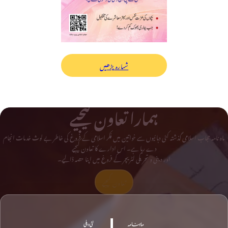
شمارہ پڑھیں
ہمارا تعاون کیجیے
ماہ نامہ حجاب اسلامی گذشتہ کئی دہائیوں سے خواتین میں فکر اسلامی کے فروغ کی خاطر بے لوث خدمات انجام
دے رہا ہے۔ اس ادارے کا تعاون کیجیے
اور دینی و تحریکی لٹریچر کے فروغ میں اپنا حصہ ڈالیے۔
تعاون کیجیے