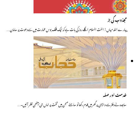
مجذوب کی بڑ
پیارے اللہ میاں! اننت السلام اگلے روز کی بات ہے کہ ایک فلک بوس عمارت میں سے دعوت پر سامان…
خدمت اور صلہ
ساجدہ نے دفترسے واپسی پر گھر میں قدم رکھا تو سامنے صحن میں تخت پر اماں جی بیٹھی نظر آئیں۔…