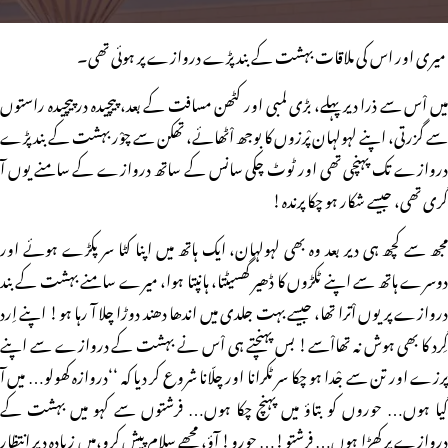
میری اور اس کی ملاقات بہشت کے بند پڑے دروازے پر ہوئی تھی۔
میں اْس سے ذرا دیر پہلے، بڑی لمبی اور کٹھن مسافت کے بعد، پیچیدہ در پیچیدہ راستوں
سے گزرتی، اپنے لہولہان پْرزوں کا بوجھ اْٹھائے، تھکن سے چوْر بہشت کے بند پڑے
دروازے تک پہنچی تھی اور ٹوٹ چکی سانس کے ساتھ دروازے کے سامنے یوں آ
گری تھی، جیسے شکار ہو چکا پرندہ!
مجھ سے کچھ ہی دیر بعد وہ بھی لہولہان، ایک ہاتھ میں اپنا کٹا سر پکڑے ہوئے اور
دوسرے ہاتھ سے اپنے ٹکڑوں کا ڈھیر گھسیٹتا، ہانپتا ہوا، میرے سامنے بہشت کے بند
دروازے پر یوں اْترا تھا، جیسے بہت جلدی میں اندھا دھند دوڑا چلا آ رہا ہو! اپنے اِرد
گِرد کا بھی ہوش نہ تھااْسے! بس پہنچتے ہی اْس نے بہشت کے دروازے سے اپنے
پرزے اور تن سے جْدا ہو چکا سر ٹکرانا اور چلّانا شروع کر دیا کہ ‘‘دروازہ کھولو… میں آ
گیا ہوں… حوروں کو بتاؤ میں پہنچ چکا ہوں… فرشتوں سے کہو میں بہشت کے
دروازے پر کھڑا ہوں… فرشتو!… حورو! آؤ، مجھے سلام پیش کرو،میں زیادہ دیر انتظار