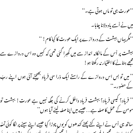
‘‘عورت ہی تو ماں ہوتی ہے۔‘‘
میں نے اْسے یاد دلانا چاہا۔
‘‘مگر یہاں بہشت کے دروازے پر ایک عورت کا کیا کام! ‘‘
بہشت پر اْس کے مالکانہ انداز سے میں گھبرا گئی تھی کہ کہیں وہ اس دروازے سے
مجھے ہٹانے کا اختیار نہ رکھتا ہو!
’’ میں تو بس اس دروازے کے راستے ایک ذرا سی فریاد بھیجنے آئی ہوں اپنے ربّ
کے حضور۔‘‘
’’ فریاد؟ کیسی فریاد؟ بہشت فریاد داخل کرنے کی جگہ نہیں ہے عورت! بہشت تو
مومن کے عمل کا صلہ ہے…جیسے میں اپنا صلہ لینے آیا ہوں’’
ساتھ ہی اْس نے اپنے کٹے پھٹے کندھوں کو یوں چوڑا کیا جیسے اپنے سینے پر لگا کوئی تمغہ
دکھانا چاہتا ہو مجھے! لمحہ بھر میں ہی اْس نے مجھے کسی ایسے ملزم سا کر دیا تھا جو پرائے